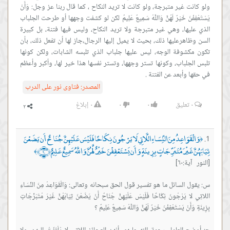
ولو كانت غير متبرجة، ولو كانت لا تريد النكاح ، كما قال ربنا عز وجل: وَأَنْ
يَسْتَعْفِفْنَ خَيْرٌ لَهُنَّ وَاللَّهُ سَمِيعٌ عَلِيمٌ لكن لو كشفت وجهها أو طرحت الجلباب
الذي عليها، وهي غير متبرجة ولا تريد النكاح، وليس فيها فتنة، بل كبيرة
السن وظاهرعليها ذلك، بحيث لا يميل إليها الرجال،جاز لها أن تفعل ذلك، بأن
تكون مكشوفة الوجه، ليس عليها جلباب الذي تلبسه الشابات، ولكن كونها
تلبس الجلباب، وكونها تستر وجهها، وتستر نفسها هذا خير لها، وأكبر وأعظم
في حقها وأبعد عن الفتنة .
المصدر:
فتاوى نور على الدرب
٠
تعليق
٠
٠
٠
إبلاغ
وَالْقَوَاعِدُ مِنَ النِّسَاءِ اللَّاتِي لَا يَرْجُونَ نِكَاحًا فَلَيْسَ عَلَيْهِنَّ جُنَاحٌ أَن يَضَعْنَ
﴿
ثِيَابَهُنَّ غَيْرَ مُتَبَرِّجَاتٍ بِزِينَةٍ وَأَن يَسْتَعْفِفْنَ خَيْرٌ لَّهُنَّ وَاللَّهُ سَمِيعٌ عَلِيمٌ ﴿٦٠﴾
﴾
[النور آية:٦٠]
س: يقول السائل ما هو تفسير قول الحق سبحانه وتعالى: وَالْقَوَاعِدُ مِنَ النِّسَاءِ
اللاتِي لا يَرْجُونَ نِكَاحًا فَلَيْسَ عَلَيْهِنَّ جُنَاحٌ أَنْ يَضَعْنَ ثِيَابَهُنَّ غَيْرَ مُتَبَرِّجَاتٍ