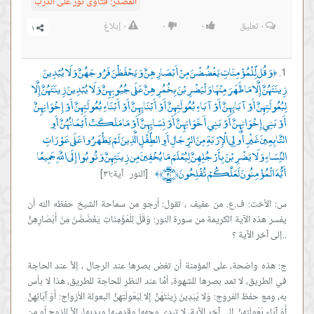
المصدر:
فتاوى نور على الدرب
٠
تعليق
٠
٠
٠
إبلاغ
وَقُل لِّلْمُؤْمِنَاتِ يَغْضُضْنَ مِنْ أَبْصَارِهِنَّ وَيَحْفَظْنَ فَرُوجَهُنَّ وَلَا يُبْدِينَ
﴿
زِينَتَهُنَّ إِلَّا مَا ظَهَرَ مِنْهَا وَلْيَضْرِبْنَ بِخُمُرِهِنَّ عَلَى جُيُوبِهِنَّ وَلَا يُبْدِينَ زِينَتَهُنَّ إِلَّا
لِبُعُولَتِهِنَّ أَوْ آبَائِهِنَّ أَوْ آبَاءِ بُعُولَتِهِنَّ أَوْ أَبْنَائِهِنَّ أَوْ أَبْنَاءِ بُعُولَتِهِنَّ أَوْ إِخْوَانِهِنَّ
أَوْ بَنِي إِخْوَانِهِنَّ أَوْ بَنِي أَخَوَاتِهِنَّ أَوْ نِسَائِهِنَّ أَوْ مَا مَلَكَتْ أَيْمَانُهُنَّ أَوِ
التَّابِعِينَ غَيْرِ أُولِي الْإِرْبَةِ مِنَ الرِّجَالِ أَوِ الطِّفْلِ الَّذِينَ لَمْ يَظْهَرُوا عَلَى عَوْرَاتِ
النِّسَاءِ وَلَا يَضْرِبْنَ بِأَرْجُلِهِنَّ لِيُعْلَمَ مَا يُخْفِينَ مِن زِينَتِهِنَّ وَتُوبُوا إِلَى اللَّهِ جَمِيعًا
أَيُّهَ الْمُؤْمِنُونَ لَعَلَّكُمْ تُفْلِحُونَ ﴿٣١﴾
[النور آية:٣١]
﴾
س: الأخت: ف.ع. من عفيف ، تقول: أرجو من سماحة الشيخ حفظه الله أن
يفسر هذه الآية الكريمة من سورة النور: وَقُلْ لِلْمُؤْمِنَاتِ يَغْضُضْنَ مِنْ أَبْصَارِهِنَّ
ج: هذه واضحة، على المؤمنة أن تغض بصرها عند الرجال ، إلاَّ عند الحاجة
في الطريق، لا تمد بصرها للشهوة، أمَّا عند النظر للحاجة للطريق، هذا لا بأس
به، ومع حفظ الفروج: وَلا يُبْدِينَ زِينَتَهُنَّ إِلا لِبُعُولَتِهِنَّ البعولة الأزواج: أَوْ آبَائِهِنَّ
أَوْ آبَاءِ بُعُولَتِهِنَّ إلى آخر الآية، لا تبدي وجهها وقدميها ويديها، إلاَّ للزوج أو من