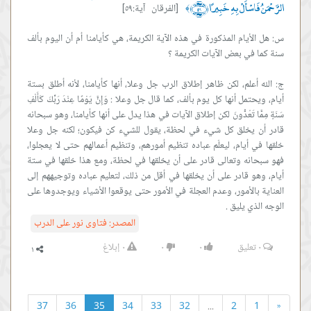
الرَّحْمَنُ فَاسْأَلْ بِهِ خَبِيرًا ﴿٥٩﴾
[الفرقان آية:٥٩]
﴾
س: هل الأيام المذكورة في هذه الآية الكريمة، هي كأيامنا أم أن اليوم بألف
ج: الله أعلم، لكن ظاهر إطلاق الرب جل وعلا، أنها كأيامنا، لأنه أطلق بستة
أيام، ويحتمل أنها كل يوم بألف، كما قال جل وعلا : وَإِنَّ يَوْمًا عِنْدَ رَبِّكَ كَأَلْفِ
سَنَةٍ مِمَّا تَعُدُّونَ لكن إطلاق الآيات في هذا يدل على أنها كأيامنا، وهو سبحانه
قادر أن يخلق كل شيء في لحظة، يقول للشيء كن فيكون؛ لكنه جل وعلا
خلقها في أيام، ليعلّم عباده تنظيم أمورهم، وتنظيم أعمالهم حتى لا يعجلوا،
فهو سبحانه وتعالى قادر على أن يخلقها في لحظة، ومع هذا خلقها في ستة
أيام، وهو قادر على أن يخلقها في أقل من ذلك، لتعليم عباده وتوجيههم إلى
العناية بالأمور، وعدم العجلة في الأمور حتى يوقعوا الأشياء ويوجدوها على
الوجه الذي يليق .
المصدر:
فتاوى نور على الدرب
٠
تعليق
٠
٠
٠
إبلاغ
37
36
35
34
33
32
...
2
1
«