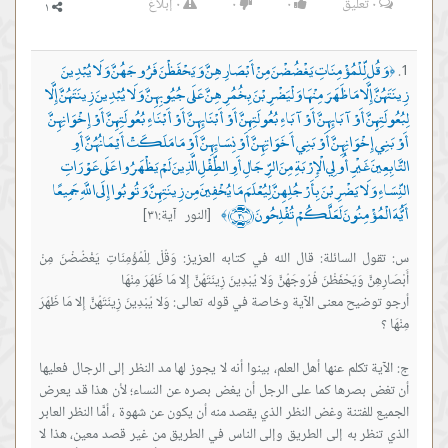
٠
تعليق
٠
٠
٠
إبلاغ
وَقُل لِّلْمُؤْمِنَاتِ يَغْضُضْنَ مِنْ أَبْصَارِهِنَّ وَيَحْفَظْنَ فَرُوجَهُنَّ وَلَا يُبْدِينَ
﴿
زِينَتَهُنَّ إِلَّا مَا ظَهَرَ مِنْهَا وَلْيَضْرِبْنَ بِخُمُرِهِنَّ عَلَى جُيُوبِهِنَّ وَلَا يُبْدِينَ زِينَتَهُنَّ إِلَّا
لِبُعُولَتِهِنَّ أَوْ آبَائِهِنَّ أَوْ آبَاءِ بُعُولَتِهِنَّ أَوْ أَبْنَائِهِنَّ أَوْ أَبْنَاءِ بُعُولَتِهِنَّ أَوْ إِخْوَانِهِنَّ
أَوْ بَنِي إِخْوَانِهِنَّ أَوْ بَنِي أَخَوَاتِهِنَّ أَوْ نِسَائِهِنَّ أَوْ مَا مَلَكَتْ أَيْمَانُهُنَّ أَوِ
التَّابِعِينَ غَيْرِ أُولِي الْإِرْبَةِ مِنَ الرِّجَالِ أَوِ الطِّفْلِ الَّذِينَ لَمْ يَظْهَرُوا عَلَى عَوْرَاتِ
النِّسَاءِ وَلَا يَضْرِبْنَ بِأَرْجُلِهِنَّ لِيُعْلَمَ مَا يُخْفِينَ مِن زِينَتِهِنَّ وَتُوبُوا إِلَى اللَّهِ جَمِيعًا
أَيُّهَ الْمُؤْمِنُونَ لَعَلَّكُمْ تُفْلِحُونَ ﴿٣١﴾
[النور آية:٣١]
﴾
س: تقول السائلة: قال الله في كتابه العزيز: وَقُلْ لِلْمُؤْمِنَاتِ يَغْضُضْنَ مِنْ
أرجو توضيح معنى الآية وخاصة في قوله تعالى: وَلا يُبْدِينَ زِينَتَهُنَّ إِلا مَا ظَهَرَ
ج: الآية تكلم عنها أهل العلم، بينوا أنه لا يجوز لها مد النظر إلى الرجال فعليها
أن تغض بصرها كما على الرجل أن يغض بصره عن النساء؛ لأن هذا قد يعرض
الجميع للفتنة وغض النظر الذي يقصد منه أن يكون عن شهوة ، أمَّا النظر العابر
الذي تنظر به إلى الطريق وإلى الناس في الطريق من غير قصد معين، هذا لا