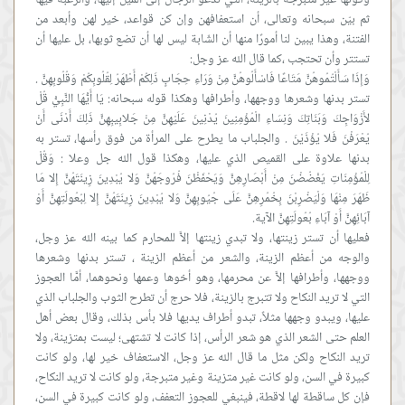
وكونها غير متبرجة بالزينة، التي تدعو الرجال إلى الميل إليها، والرغبة فيها
ثم بيّن سبحانه وتعالى، أن استعفافهن وإن كن قواعد، خير لهن وأبعد من
الفتنة، وهذا يبين لنا أمورًا منها أن الشّابة ليس لها أن تضع ثوبها، بل عليها أن
وَإِذَا سَأَلْتُمُوهُنَّ مَتَاعًا فَاسْأَلُوهُنَّ مِنْ وَرَاءِ حِجَابٍ ذَلِكُمْ أَطْهَرُ لِقُلُوبِكُمْ وَقُلُوبِهِنَّ .
تستر بدنها وشعرها ووجهها، وأطرافها وهكذا قوله سبحانه: يَا أَيُّهَا النَّبِيُّ قُلْ
لأَزْوَاجِكَ وَبَنَاتِكَ وَنِسَاءِ الْمُؤْمِنِينَ يُدْنِينَ عَلَيْهِنَّ مِنْ جَلابِيبِهِنَّ ذَلِكَ أَدْنَى أَنْ
يُعْرَفْنَ فَلا يُؤْذَيْنَ . والجلباب ما يطرح على المرأة من فوق رأسها، تستر به
بدنها علاوة على القميص الذي عليها، وهكذا قول الله جل وعلا : وَقُلْ
لِلْمُؤْمِنَاتِ يَغْضُضْنَ مِنْ أَبْصَارِهِنَّ وَيَحْفَظْنَ فُرُوجَهُنَّ وَلا يُبْدِينَ زِينَتَهُنَّ إِلا مَا
ظَهَرَ مِنْهَا وَلْيَضْرِبْنَ بِخُمُرِهِنَّ عَلَى جُيُوبِهِنَّ وَلا يُبْدِينَ زِينَتَهُنَّ إِلا لِبُعُولَتِهِنَّ أَوْ
فعليها أن تستر زينتها، ولا تبدي زينتها إلاَّ للمحارم كما بينه الله عز وجل،
والوجه من أعظم الزينة، والشعر من أعظم الزينة ، تستر بدنها وشعرها
ووجهها، وأطرافها إلاَّ عن محرمها، وهو أخوها وعمها ونحوهما، أمَّا العجوز
التي لا تريد النكاح ولا تتبرج بالزينة، فلا حرج أن تطرح الثوب والجلباب الذي
عليها، ويبدو وجهها مثلاً، تبدو أطراف يديها فلا بأس بذلك، وقال بعض أهل
العلم حتى الشعر الذي هو شعر الرأس، إذا كانت لا تشتهى؛ ليست بمتزينة، ولا
تريد النكاح ولكن مثل ما قال الله عز وجل، الاستعفاف خير لها، ولو كانت
كبيرة في السن، ولو كانت غير متزينة وغير متبرجة، ولو كانت لا تريد النكاح،
فإن كل ساقطة لها لاقطة، فينبغي للعجوز التعفف، ولو كانت كبيرة في السن،