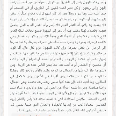
يضر وهكذا الرجل ينظر إلى الطريق وينظر إلى المرأة من غير قصد أن ينظر
إليهن وإلى زينتهن، ولكن بغير قصد؛ للعبور في الطريق، أو في المسجد أو
فيما أشبه ذلك وما سواه وبالأخص إذا كان لشهوة، فإنه يحرم جدّاً، أن ينظر
إليها بشهوة، أو نظرها إليه بشهوة، لأن هذا وسيلة الفتنة، وإذا كان بغير شهوة
فلا يقصد ولا يلام، أما النظر العابر فلا يضر وأما النظر الدائم الذي يحصل
تعمده وقصده، فهذا يخشى منه أن يجر إلى الشهوة فيمنع بخلاف النظر العابر
الذي لا يقصد، فلا يضر أو الفجأة الذي يفجأ الإنسان، ينظر إليه فجأة، وهي
كاشفة فيصرف بصره ولا يضره ذلك، كذلك هي تصرف بصرها، ولا تمد نظرها
إلى الرجال، بل تغض بصرها، وإن كانت للشهوة حرم بكل حال. أمَّا قوله
سبحانه: وَلا يُبْدِينَ زِينَتَهُنَّ إِلا مَا ظَهَرَ مِنْهَا فالزينة هي ما يُظهر منها الفتنة، من
إظهار الشعر، أو القلادة أو الوجه ، أو الصدر أو العضد، أو الذراع أو اليد أو الكف
أو القدمين، أو الخلخال أو ما أشبه هذا، مما يفتن الناس، هذه هي الزينة، ومن
زينتها ما خلق الله فيها من الجمال، من الوجه واليد والرأس ونحو ذلك، وهكذا
ما تلبسه من الزينة من قلادة ومن أقراط في الأذنين، ومن خلاخل في
الساقين، وما أشبه ذلك، فإن هذه كلها تسمى زينة، زينة متصلة وهي الجمال،
وزينة منفصلة وهي ما تلبسه المرأة، من الحلي في العنق والأيدي وأشباه ذلك،
فهذه الأشياء لا تبديها للرجال؛ لأنها تفتن الرجل، وهو قوله: إِلا مَا ظَهَرَ مِنْهَا .
الشيء المعتاد، الملابس المعتادة، التي لا تقصد للفتنة فلا بأس بالنظر إليها،
الملابس المعتادة لابد من إبدائها كالعباءة والجلال الذي عليها تمشي فيه
فينبغي ألاّ يكون ذلك فاتناً، يكون عاديّاً وملابس عادية، ليس فيها فتنة .