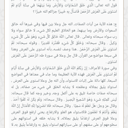
قول الله تعالى: الَّذِي خَلَقَ السَّمَاوَاتِ وَالأَرْضَ وَمَا بَيْنَهُمَا فِي سِتَّةِ أَيَّامٍ ثُمَّ
ج: هذه الآية من آيات الصفات، الله جل وعلا بيّن فيها وفي غيرها أنه خالق
السموات والأرض وما بينهما، هو الخلاق العليم لكل شيء، لا خالق سواه ولا
رب سواه سبحانه وتعالى . قال تعالى: اللَّهُ خَالِقُ كُلِّ شَيْءٍ وَهُوَ عَلَى كُلِّ شَيْءٍ
وَكِيلٌ . وقال سبحانه: وَخَلَقَ كُلَّ شَيْءٍ فَقَدَّرَهُ تَقْدِيرًا . وقوله سبحانه: ثُمَّ
اسْتَوَى عَلَى الْعَرْشِ الرَّحْمَنُ . هذا وصف لنفسه، بأنه استوى على العرش وهذا
في سبعة مواضع من القرآن، قال جل وعلا في سورة طه: الرَّحْمَنُ عَلَى الْعَرْشِ
وفي سورة الأعراف: إِنَّ رَبَّكُمُ اللَّهُ الَّذِي خَلَقَ السَّمَاوَاتِ وَالأَرْضَ فِي سِتَّةِ أَيَّامٍ
ثُمَّ اسْتَوَى عَلَى الْعَرْشِ فهذه الآية العظيمة وما جاء في معناها في المواضع
السبعة، كلها دالة على إثبات الاستواء، وأن الله جل وعلا استوى على العرش ،
استواءً يليق بجلاله وعظمته لا يشابه الخلق في شيء من صفاته، بل له
سبحانه صفات خاصة تليق به على أكمل وجه، وخير وجه كما قال سبحانه:
لَيْسَ كَمِثْلِهِ شَيْءٌ وَهُوَ السَّمِيعُ الْبَصِيرُ . وقال سبحانه: وَلَمْ يَكُنْ لَهُ كُفُوًا أَحَدٌ .
وقال عز وجل: هَلْ تَعْلَمُ لَهُ سَمِيًّا . وقال سبحانه: فَلا تَضْرِبُوا لِلَّهِ الأَمْثَالَ إِنَّ اللَّهَ
يَعْلَمُ وَأَنْتُمْ لا تَعْلَمُونَ فالاستواء هو العلو والارتفاع، يعني ارتفع فوق العرش
وعلا فوق العرش ارتفاعًا يليق بجلاله، لا يشابه خلقه في استوائهم على
سطوحهم أو على سفنهم، أو على سياراتهم استواء يليق به وارتفاعاً يليق به، لا