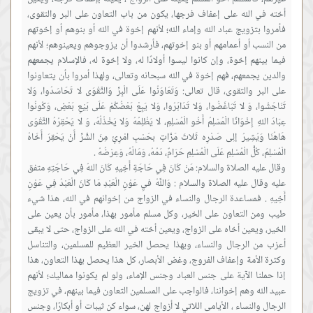
أخته في الله على إعفاف فرجها، يكون من باب التعاون على البر والتقوى،
فأمروا بتزويج عباد الله وإماء الله؛ لأنهم إخوة في الله أو بنوهم أو إخوتهم
من النسب أو أعمامهم أو بنو إخوتهم، فأرشدوا أن يزوجوهم ويعينوهم؛ لأنهم
فيما بينهم إخوة، وإن كانوا ليسوا أولادًا له، ولا إخوة له، فالإسلام يجمعهم
والدين يجمعهم، فهم إخوة في الله سبحانه وتعالى، ولهذا أمروا بأن يتعاونوا
على البر والتقوى، قال تعالى: وَتَعَاوَنُوا عَلَى الْبِرِّ وَالتَّقْوَى لا تَحَاسَدُوا، وَلا
تَنَاجَشُوا، وَ لا تَبَاغَضُوا، وَلا تَدَابَرُوا، وَلا يَبِعْ بَعْضُكُمْ عَلَى بَيْعِ بَعْضٍ، وَكُونُوا
عِبَادَ اللهِ إِخْوَانًا الْمُسْلِمُ أَخُو الْمُسْلِمِ، لا يَظْلِمُهُ وَلا يَخْذُلُهُ، وَ لا يَحْقِرُهُ التَّقْوَى
هَاهُنَا وَيُشِيرُ إلِى صَدْرِه ثَلاثَ مَرَّاتٍ بحَسْبِ امْرِئٍ مِنَ الشَّرِّ أَنْ يَحْقِرَ أَخَاهُ
وقال عليه الصلاة والسلام: مَنْ كَانَ فِي حَاجَةِ أَخِيهِ كَانَ اللهُ فِي حَاجَتِهِ متفق
عليه وقال عليه الصلاة والسلام : وَاللَّهُ فيِ عَوْنِ الْعَبْدِ مَا كَانَ الْعَبْدُ فِي عَوْنِ
أَخِيهِ . فمساعدة الرجال والنساء في الزواج من إخوانهم في الله، هذا شيء
طيب ومن التعاون على الخير، وكل مسلم مأمور بهذا، مأمور بأن يعين على
الخير، ويعين أخاه على الزواج، ويعين أخته في الله على الزواج، حتى لا يبقى
أعزب من الرجال والنساء، وبهذا يحصل الخير العظيم للمسلمين، والتناسل
وكثرة الأمة وإعفاف الفروج، وغض الأبصار، كل هذا يحصل بهذا التعاون، هذا
إذا حملنا الآية على جنس العباد وجنس الإماء، ولو لم يكونوا مماليك؛ لأنهم
عبيد الله وهم إخواننا، فالواجب على المسلمين التعاون فيما بينهم، في تزويج
الرجال والنساء ، الأيامى اللاتي لا أزواج لهن، سواء كن ثيبات أو أبكارًا، وجنس