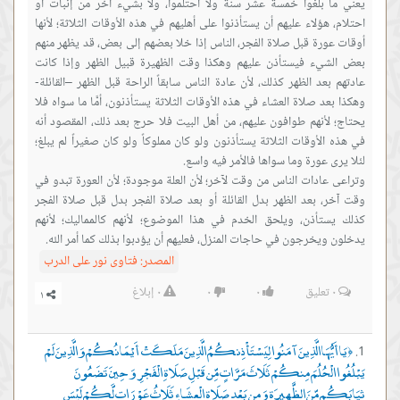
يعني ما بلغوا خمسة عشر سنة ولا احتلموا، ولا بشيء آخر من إنبات أو
احتلام، هؤلاء عليهم أن يستأذنوا على أهليهم في هذه الأوقات الثلاثة؛ لأنها
أوقات عورة قبل صلاة الفجر، الناس إذا خلا بعضهم إلى بعض، قد يظهر منهم
بعض الشيء فيستأذن عليهم وهكذا وقت الظهيرة قبيل الظهر وإذا كانت
عادتهم بعد الظهر كذلك، لأن عادة الناس سابقاً الراحة قبل الظهر –القائلة-
وهكذا بعد صلاة العشاء في هذه الأوقات الثلاثة يستأذنون، أمَّا ما سواه فلا
يحتاج؛ لأنهم طوافون عليهم، من أهل البيت فلا حرج بعد ذلك، المقصود أنه
في هذه الأوقات الثلاثة يستأذنون ولو كان مملوكاً ولو كان صغيراً لم يبلغ؛
وتراعى عادات الناس من وقت لآخر؛ لأن العلة موجودة؛ لأن العورة تبدو في
وقت آخر، بعد الظهر بدل القائلة أو بعد صلاة الفجر بدل قبل صلاة الفجر
كذلك يستأذن، ويلحق الخدم في هذا الموضوع؛ لأنهم كالمماليك؛ لأنهم
يدخلون ويخرجون في حاجات المنزل، فعليهم أن يؤدبوا بذلك كما أمر الله.
المصدر:
فتاوى نور على الدرب
٠
تعليق
٠
٠
٠
إبلاغ
يَا أَيُّهَا الَّذِينَ آمَنُوا لِيَسْتَأْذِنكُمُ الَّذِينَ مَلَكَتْ أَيْمَانُكُمْ وَالَّذِينَ لَمْ
﴿
يَبْلُغُوا الْحُلُمَ مِنكُمْ ثَلَاثَ مَرَّاتٍ مِّن قَبْلِ صَلَاةِ الْفَجْرِ وَحِينَ تَضَعُونَ
ثِيَابَكُم مِّنَ الظَّهِيرَةِ وَمِن بَعْدِ صَلَاةِ الْعِشَاءِ ثَلَاثُ عَوْرَاتٍ لَّكُمْ لَيْسَ