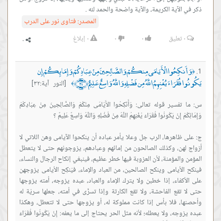
ذكر في الآية الكريمة، والآية واضحة والحمد لله .
المصدر:
فتاوى نور على الدرب
٠
تعليق
٠
٠
٠
إبلاغ
وَأَنكِحُوا الْأَيَامَى مِنكُمْ وَالصَّالِحِينَ مِنْ عِبَادِكُمْ وَإِمَائِكُمْ إِن
﴿
يَكُونُوا فُقَرَاءَ يُغْنِهِمُ اللَّهُ مِن فَضْلِهِ وَاللَّهُ وَاسِعٌ عَلِيمٌ ﴿٣٢﴾
[النور آية:٣٢]
﴾
س: ما تفسير قوله تعالى: وَأَنْكِحُوا الأَيَامَى مِنْكُمْ وَالصَّالِحِينَ مِنْ عِبَادِكُمْ
ج: على ظاهرها، الرب جل وعلا يأمر عباده أن ينكحوا الآيامى وهن اللاتي لا
أزواج لهن، وكذلك الصالحون من إمائهم وعبادهم، يزوجونهم حتى لا يتعطل
المؤمن والمؤمنة، لأن العزوبة فيها خطر عظيم، فينبغي إنكاح الرجال والنساء،
فينكح الأيامى وينكح الصالحين، من العباد والإماء، فيُنكِح الأيامى يزوجهن
على الأكفاء، إذا خطبن ولا يترك الإماء والعباد، عبده يزوجه، أمته يزوجها
حتى لا تقع الفاحشة، ولا تقع الكارثة وإذا تسرَّى في أمته، جعلها سريّة له
وأحصنها، فلا بأس إذا كانت مملوكة له، أو يزوجها حتى لا تتعطل، وهكذا
عبده يزوجه، ولا يعطله؛ لأنه مثل الحر يحتاج إلى ما يعفه: إِنْ يَكُونُوا فُقَرَاءَ