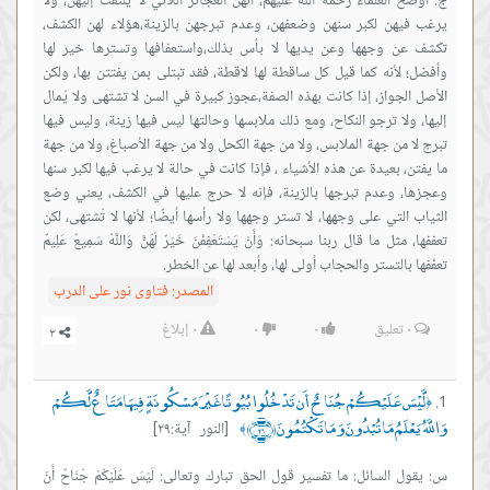
ج: أوضح العلماء رحمة الله عليهم، أنهن العجائز اللاتي لا يُلْتَفَتُ إليهن، ولا
يرغب فيهن لكبر سنهن وضعفهن، وعدم تبرجهن بالزينة،هؤلاء لهن الكشف،
تكشف عن وجهها وعن يديها لا بأس بذلك،واستعفافها وتسترها خير لها
وأفضل؛ لأنه كما قيل كل ساقطة لها لاقطة، فقد تبتلى بمن يفتتن بها، ولكن
الأصل الجواز، إذا كانت بهذه الصفة،عجوز كبيرة في السن لا تشتهى ولا يُمال
إليها، ولا ترجو النكاح، ومع ذلك ملابسها وحالتها ليس فيها زينة، وليس فيها
تبرج لا من جهة الملابس، ولا من جهة الكحل ولا من جهة الأصباغ، ولا من جهة
ما يفتن، بعيدة عن هذه الأشياء ، فإذا كانت في حالة لا يرغب فيها لكبر سنها
وعجزها، وعدم تبرجها بالزينة، فإنه لا حرج عليها في الكشف، يعني وضع
الثياب التي على وجهها، لا تستر وجهها ولا رأسها أيضًا؛ لأنها لا تُشتهى، لكن
تعففها، مثل ما قال ربنا سبحانه: وَأَنْ يَسْتَعْفِفْنَ خَيْرٌ لَهُنَّ وَاللَّهُ سَمِيعٌ عَلِيمٌ
تعفّفها بالتستر والحجاب أولى لها، وأبعد لها عن الخطر.
المصدر:
فتاوى نور على الدرب
٠
تعليق
٠
٠
٠
إبلاغ
لَّيْسَ عَلَيْكُمْ جُنَاحٌ أَن تَدْخُلُوا بُيُوتًا غَيْرَ مَسْكُونَةٍ فِيهَا مَتَاعٌ لَّكُمْ
﴿
وَاللَّهُ يَعْلَمُ مَا تُبْدُونَ وَمَا تَكْتُمُونَ ﴿٢٩﴾
[النور آية:٢٩]
﴾
س: يقول السائل: ما تفسير قول الحق تبارك وتعالى: لَيْسَ عَلَيْكُمْ جُنَاحٌ أَنْ