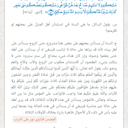
عَلَيْكُمْ وَلَا عَلَيْهِمْ جُنَاحٌ بَعْدَهُنَّ طَوَّافُونَ عَلَيْكُم بَعْضُكُمْ عَلَى بَعْضٍ
كَذَلِكَ يُبَيِّنُ اللَّهُ لَكُمُ الْآيَاتِ وَاللَّهُ عَلِيمٌ حَكِيمٌ ﴿٥٨﴾
[النور آية:٥٨]
﴾
س: يقول السائل: ما هي السنة في استئذان أهل المنزل على بعضهم لو
ج: السنة أن يستأذن بعضهم على بعض، هذا مشروع، حتى الزوج يستأذن على
أهل بيته؛ لأنه قد يراها على حالة لا تناسب فينبغي له أن يستأذن على أهله
حتى يعلموا وصوله وإن كان هناك شيء يحتاج إلى ستر ستروه حتى لا
يتكدر بشيء. المقصود أن الاستئذان مطلوب من الزوج والأب والأخ والعم
ونحو ذلك، يقول الله تعالى: يَا أَيُّهَا الَّذِينَ آمَنُوا لِيَسْتَأْذِنْكُمُ الَّذِينَ مَلَكَتْ أَيْمَانُكُمْ
وَالَّذِينَ لَمْ يَبْلُغُوا الْحُلُمَ مِنْكُمْ ثَلاثَ مَرَّاتٍ مِنْ قَبْلِ صَلاةِ الْفَجْرِ وَحِينَ تَضَعُونَ
ثِيَابَكُمْ مِنَ الظَّهِيرَةِ وَمِنْ بَعْدِ صَلاةِ الْعِشَاءِ ثَلاثُ عَوْرَاتٍ لَكُمْ لَيْسَ عَلَيْكُمْ وَلا
عَلَيْهِمْ جُنَاحٌ بَعْدَهُنَّ طَوَّافُونَ عَلَيْكُمْ بَعْضُكُمْ عَلَى بَعْضٍ كَذَلِكَ يُبَيِّنُ اللَّهُ لَكُمُ
الآيَاتِ وَاللَّهُ عَلِيمٌ حَكِيمٌ هذا واجب، فالواجب على المؤمن مثل ما بيّن الله
سبحانه وتعالى، فالمؤمن يستأذن في هذه الأوقات الثلاثة؛ لأنه قد يرى أهله
على حالة غير مناسبة فينبغي له أن يستأذن في هذه الحالة وما بعدها ليس
عليه بأس في ذلك؛ لأن الأحوال ظاهرة بارزة بخلاف الأوقات الثلاثة .
المصدر:
فتاوى نور على الدرب