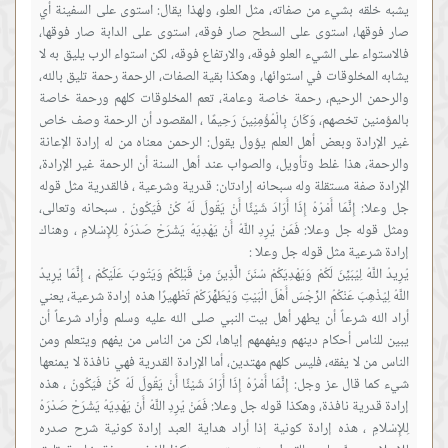
يشبه خلقه بشيء من صفاته، مثل العلو، ولهذا يقال: استوى على السفينة أي
صار فوقها، استوى على السطح صار فوقه، استوى على الدابة صار فوقها،
فالاستواء على الشيء العلو فوقه، والارتفاع فوقه، لكن استواء الرب يليق به لا
يشابه المخلوقات في استوائها، وهكذا بقية الصفات، الرحمة رحمة تليق بالله،
والرحمن الرحيم، رحمة خاصة وعامة، تعم المخلوقات كلهم ورحمة خاصة
بالمؤمنين تخصهم، وَكَانَ بِالْمُؤْمِنِينَ رَحِيمًا ، المقصود أن الرحمة وصف خاص
غير الإرادة وبعض أهل العلم يؤول يقول: الرحمن معناه من له إرادة الإعانة
والرحمة، هذا غلط وتأويل، والصواب عند أهل السنة أن الرحمة غير الإرادة،
الإرادة صفة مستقلة وله سبحانه إرادتان: قدرية وشرعية ، فالقدرية مثل قوله
جل وعلا: إِنَّمَا أَمْرُهُ إِذَا أَرَادَ شَيْئًا أَنْ يَقُولَ لَهُ كُنْ فَيَكُونُ . سبحانه وتعالى،
ومثل قوله جل وعلا: فَمَنْ يُرِدِ اللَّهُ أَنْ يَهْدِيَهُ يَشْرَحْ صَدْرَهُ لِلإِسْلامِ ، وهناك
يُرِيدُ اللَّهُ لِيُبَيِّنَ لَكُمْ وَيَهْدِيَكُمْ سُنَنَ الَّذِينَ مِنْ قَبْلِكُمْ وَيَتُوبَ عَلَيْكُمْ ، إِنَّمَا يُرِيدُ
اللَّهُ لِيُذْهِبَ عَنْكُمُ الرِّجْسَ أَهْلَ الْبَيْتِ وَيُطَهِّرَكُمْ تَطْهِيرًا هذه إرادة شرعية، يعني
أراد الله شرعاً أن يطهر أهل بيت النبي صلى الله عليه وسلم وأراد شرعاً أن
يبين للناس أحكام دينهم ويفهمهم إياها، لكن من الناس من يفهم ويتعلم ومن
الناس من لا يفقه، فليس كلهم مهتدين، أما الإرادة القدرية فهي نافذة لا يمنعها
شيء كما قال عز وجل: إِنَّمَا أَمْرُهُ إِذَا أَرَادَ شَيْئًا أَنْ يَقُولَ لَهُ كُنْ فَيَكُونُ ، هذه
إرادة قدرية نافذة، وهكذا قوله جل وعلا: فَمَنْ يُرِدِ اللَّهُ أَنْ يَهْدِيَهُ يَشْرَحْ صَدْرَهُ
لِلإِسْلامِ ، هذه إرادة كونية إذا أراد هداية العبد إرادة كونية شرح صدره