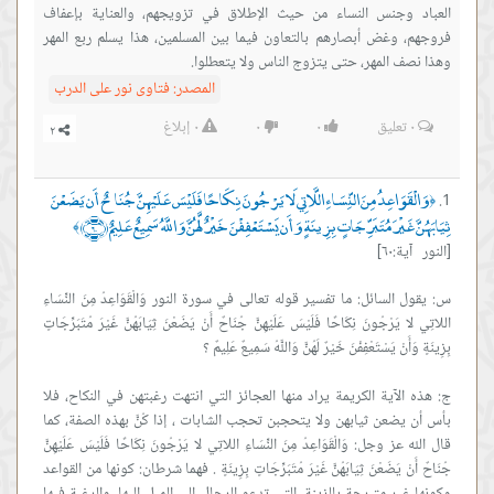
العباد وجنس النساء من حيث الإطلاق في تزويجهم، والعناية بإعفاف
فروجهم، وغض أبصارهم بالتعاون فيما بين المسلمين، هذا يسلم ربع المهر
وهذا نصف المهر، حتى يتزوج الناس ولا يتعطلوا.
المصدر:
فتاوى نور على الدرب
٠
تعليق
٠
٠
٠
إبلاغ
وَالْقَوَاعِدُ مِنَ النِّسَاءِ اللَّاتِي لَا يَرْجُونَ نِكَاحًا فَلَيْسَ عَلَيْهِنَّ جُنَاحٌ أَن يَضَعْنَ
﴿
ثِيَابَهُنَّ غَيْرَ مُتَبَرِّجَاتٍ بِزِينَةٍ وَأَن يَسْتَعْفِفْنَ خَيْرٌ لَّهُنَّ وَاللَّهُ سَمِيعٌ عَلِيمٌ ﴿٦٠﴾
﴾
[النور آية:٦٠]
س: يقول السائل: ما تفسير قوله تعالى في سورة النور وَالْقَوَاعِدُ مِنَ النِّسَاءِ
اللاتِي لا يَرْجُونَ نِكَاحًا فَلَيْسَ عَلَيْهِنَّ جُنَاحٌ أَنْ يَضَعْنَ ثِيَابَهُنَّ غَيْرَ مُتَبَرِّجَاتٍ
ج: هذه الآية الكريمة يراد منها العجائز التي انتهت رغبتهن في النكاح، فلا
بأس أن يضعن ثيابهن ولا يتحجبن تحجب الشابات ، إذا كُنَّ بهذه الصفة، كما
قال الله عز وجل: وَالْقَوَاعِدُ مِنَ النِّسَاءِ اللاتِي لا يَرْجُونَ نِكَاحًا فَلَيْسَ عَلَيْهِنَّ
جُنَاحٌ أَنْ يَضَعْنَ ثِيَابَهُنَّ غَيْرَ مُتَبَرِّجَاتٍ بِزِينَةٍ . فهما شرطان: كونها من القواعد