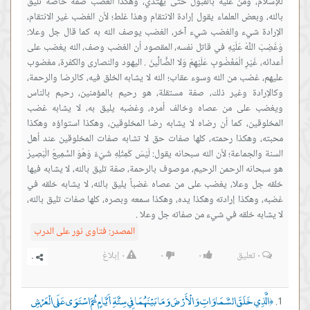
للإسلام، ومنَّ عليه بالقبول حتى يهتدي، وهكذا الغضب صفة خاصة تليق
بالله، وبعض العلماء يقول إرادة الانتقام وهذا غلط؛ لأن الغضب غير الانتقام،
الإرادة شيء والغضب شيء آخر، الغضب يوصف الله به كما قال جل وعلا:
وَغَضِبَ اللَّهُ عَلَيْهِ في قاتل نفسه، المقصود أن الغضب وصف، الله يغضب على
أعدائه، غَيْرِ الْمَغْضُوبِ عَلَيْهِمْ وَلا الضَّالِّينَ . اليهود والنصارى والكفرة، مغضوب
عليهم، غضب من الله وسوء عقاب؛ الله لا يشابه الخلق فيه، كالرضا والرحمة،
وكالإرادة وغير ذلك، صفة مستقلة، هو رحيم بالمؤمنين، رحيم بالناس
ويغضب على من عصاه وخالف أمره، وغضبه يليق به، لا يشابه غضب
المخلوقين، كما أن رضاه لا يشابه رضا المخلوقين، وهكذا استواؤه وهكذا
محبته، وهكذا رحمته، كلها صفات حق لا تشابه صفات المخلوقين عند أهل
السنة والجماعة؛ لأن الله سبحانه يقول: لَيْسَ كَمِثْلِهِ شَيْءٌ وَهُوَ السَّمِيعُ الْبَصِيرُ
هو سبحانه الرحمن الرحيم، موصوف بالرحمة، صفة تليق بالله، لا يشابه فيها
خلقه جل وعلا، يغضب على من عصاه غضباً يليق بالله، لا يشابه خلقه في
غضبه، وهكذا إرادته وهكذا يده، وهكذا سمعه وبصره، كلها صفات تليق بالله،
لا يشابه خلقه في شيء من صفاته جل وعلا .
المصدر:
فتاوى نور على الدرب
٠
تعليق
٠
٠
٠
إبلاغ
الَّذِي خَلَقَ السَّمَاوَاتِ وَالْأَرْضَ وَمَا بَيْنَهُمَا فِي سِتَّةِ أَيَّامٍ ثُمَّ اسْتَوَى عَلَى الْعَرْشِ
﴿