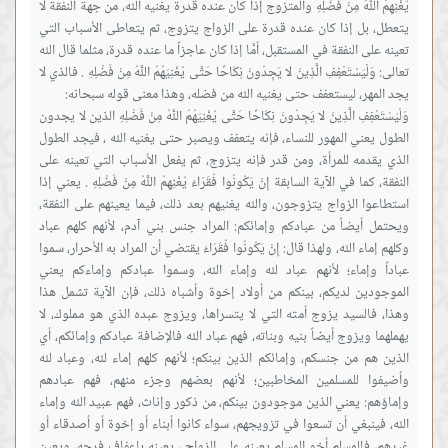
يُغْنِهِمُ اللَّهُ مِنْ فَضْلِهِ والمتزوج إذا كان عنده قدرة يغنيه الله، من جهة النفقة لا
يتعطل، بل إذا كان عنده قدرة على الزواج يتزوج، ثم يتعاطى الأسباب التي
تعينه على النفقة في المستقبل، أمَّا إذا كان عاجزاً ما عنده قدرة، مثلما قال الله
تعالى: وَلْيَسْتَعْفِفِ الَّذِينَ لا يَجِدُونَ نِكَاحًا حَتَّى يُغْنِيَهُمُ اللَّهُ مِنْ فَضْلِهِ . فالذي لا
وَلْيَسْتَعْفِفِ الَّذِينَ لا يَجِدُونَ نِكَاحًا حَتَّى يُغْنِيَهُمُ اللَّهُ مِنْ فَضْلِهِ الذين لا يجدون
الطول يعني المهور للنساء، فإنه يتعفف ويصبر حتى يغنيه الله ، فيجد الطول
الذي يقدمه للمرأة، ومن قدر فإنه يتزوج، ثم يفعل الأسباب التي تعينه على
النفقة، كما في الآية السابقة إِنْ يَكُونُوا فُقَرَاءَ يُغْنِهِمُ اللَّهُ مِنْ فَضْلِهِ . يعني إذا
استطاعوا الزواج يتزوجون، والله يغنيهم بعد ذلك، فيما يعينهم على النفقة،
ويحتمل أيضاً من عبادكم وإمائكم: المراد جنس بني آدم، لأنهم كلهم عباد
وكلهم إماء الله، ولهذا قال: إِنْ يَكُونُوا فُقَرَاءَ يقتضي أن المراد به الأحرار، سموا
عباداً وإماء؛ لأنهم عباد لله وإماء الله، وسموا عبادكم وإماءكم يعني
الموجودين لديكم، بينكم من أولاد إخوة وأشباه ذلك، فإن الآية تشمل هذا
وهذا، فالسيد يزوج أمته التي لا يتسراها، ويزوج عبده الذي هو مملوك، لا
يهملهما ويزوج أيضاً بنيه وبناته، فهم عباد الله فالإضافة عبادكم وإمائكم، أي
الذين هم من جنسكم، وإمائكم الذين بينكم؛ لأنهم كلهم إماء لله، وعباد لله
وأضيفوا للمسلمين المخاطبين؛ لأنهم بعضهم وجزء منهم، فهم عبادهم
وإماؤهم: يعني الذين موجودون بينكم، من ذكور وإناث، فهم عبيد الله وإماء
الله، فينبغي أن تسعوا في تزويجهم، سواء كانوا أبناء أو إخوة أو أصدقاء أو
غيرهم، فالمسلم أخو المسلم يعينه على الزواج ، يعينه بإعفاف فرجه، ويعين