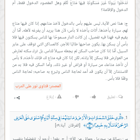
تَدْخُلُوا بُيُوتًا غَيْرَ مَسْكُونَةٍ فِيهَا مَتَاعٌ لَكُمْ وهل المقصود الدخول فقط، أم
ج: هذا نص الآية، ليس عليهم بأس بالدخول لأخذ متاعهم، إذا كان فيها متاع
لهم، سيارة يأخذها، أثاث يأخذه لا بأس؛ لأن هذا يريد أن يفرغه لأهله، أمَّا أن
يقيم فيه فهذا فيه تفصيل، إن كانت الدار مسموحًا بها للناس يسكنون فيها فلا
بأس أن يسكن بها، يكون صاحبها طالبًا للأجر، كالمساكن التي توقف على عابر
السبيل، أمَّا إذا كان صاحب السكن لم يجعله سبيلاً للناس، بل ترك سكنه لعارض
من العوارض فلا يسكن إلاَّ بإذنه، لكن إذا كان فيه متاع لك فإنك تأخذه، لا بأس
أن تأخذ متاعك من سيارة أو فراش أو غير ذلك، وأما السكن فيه فلا بد من
الاستئذان إلاَّ أن يكون قد أعد لحاجة الناس وتبرع به صاحبه؛ لحاجة الناس
وقفًا فلا بأس .
المصدر:
فتاوى نور على الدرب
٠
تعليق
٠
٠
٠
إبلاغ
الَّذِي خَلَقَ السَّمَاوَاتِ وَالْأَرْضَ وَمَا بَيْنَهُمَا فِي سِتَّةِ أَيَّامٍ ثُمَّ اسْتَوَى عَلَى الْعَرْشِ
﴿
الرَّحْمَنُ فَاسْأَلْ بِهِ خَبِيرًا ﴿٥٩﴾
[الفرقان آية:٥٩]
﴾
س: رسالة من سوريا ، حماة ، من الأخ: أ. ح. يقول: أرجو أن تتفضلوا بتفسير