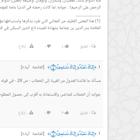
العلامة بدر الدين بن جماعة بشهادة تلميذه تاج الدين السبكى في كتابه ط
٠
تعليق
٤
٠
٠
إبلاغ
إِيَّاكَ نَعْبُدُ وَإِيَّاكَ نَسْتَعِينُ ﴿٥﴾
[الفاتحة آية:٥]
﴾
﴿
جوابه: أن الخطاب للحاضر، والاستعانة به أقرب إلى حصول المطلوب
٠
تعليق
٣
٠
٠
إبلاغ
إِيَّاكَ نَعْبُدُ وَإِيَّاكَ نَسْتَعِينُ ﴿٥﴾
[الفاتحة آية:٥]
﴾
﴿