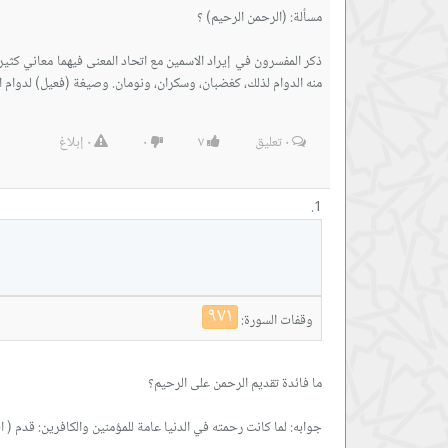
ذكر المفسرون في إيراد الاسمين مع اتحاد المعنى فيهما معاني كثير
منه الدوام لذلك، كغضبان، وسكران، ونومان. وصيغة (فعيل) لدوام الصفة
٠
تعليق
٧
٠
٠
إبلاغ
٩٧١
وقفات السورة:
جوابه: لما كانت رحمته في الدنيا عامة للمؤمنين والكافرين: قدم ( ال