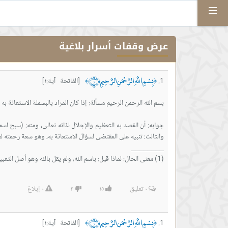
Menu
عرض وقفات أسرار بلاغية
بِسْمِ اللَّهِ الرَّحْمَنِ الرَّحِيمِ ﴿١﴾
[الفاتحة آية:١]
﴾
﴿
جوابه: أن القصد به التعظيم والإجلال لذاته تعالى، ومنه: (سبح اسم 
(1) معنى الحال: لماذا قيل: باسم الله، ولم يقل بالله وهو أصل التعبير لأن الاستعانة بالله لا بالاسم.
٠
تعليق
١٥
٢
٠
إبلاغ
بِسْمِ اللَّهِ الرَّحْمَنِ الرَّحِيمِ ﴿١﴾
[الفاتحة آية:١]
﴾
﴿