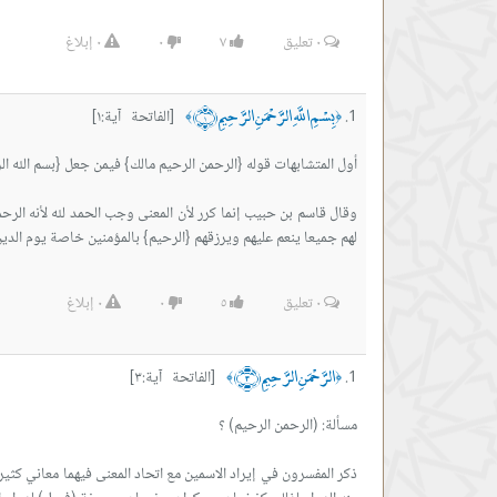
٠
تعليق
٧
٠
٠
إبلاغ
بِسْمِ اللَّهِ الرَّحْمَنِ الرَّحِيمِ ﴿١﴾
[الفاتحة آية:١]
﴾
﴿
وقال قاسم بن حبيب إنما كرر لأن المعنى وجب الحمد لله لأنه الرحم
لهم جميعا ينعم عليهم ويرزقهم {الرحيم} بالمؤمنين خاصة يوم الدين 
٠
تعليق
٥
٠
٠
إبلاغ
الرَّحْمَنِ الرَّحِيمِ ﴿٣﴾
[الفاتحة آية:٣]
﴾
﴿
ذكر المفسرون في إيراد الاسمين مع اتحاد المعنى فيهما معاني كثير