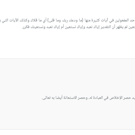
د المفعولين في آيات كثيرة منها {ما ودعك ربك وما قلى} أي ما قلاك وكذلك الآيات التي ب
ين لم يظهر أن التقدير إياك نعبد وإياك نستعين أم إياك نعبد ونستعينك فكرر.