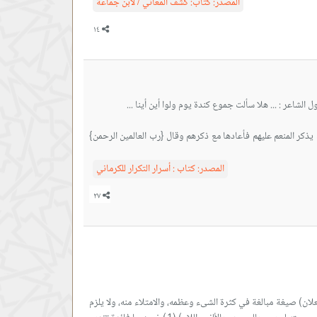
المصدر:
كتاب: كشف المعاني / لابن جماعة
 يذكر المنعم عليهم فأعادها مع ذكرهم وقال {رب العالمين الرحمن}
المصدر:
كتاب : أسرار التكرار للكرماني
لان) صيغة مبالغة في كثرة الشىء وعظمه، والامتلاء منه، ولا يلزم