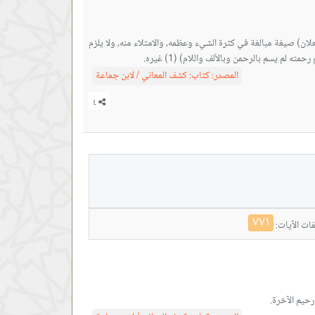
لان) صيغة مبالغة في كثرة الشيء وعظمه، والامتلاء منه، ولا يلزم
لم يسم بالرحمن وبالألف واللام) (1) غيره.
المصدر:
كتاب: كشف المعاني / لابن جماعة
٧٧١
ات الآيات:
رحيم الآخرة.