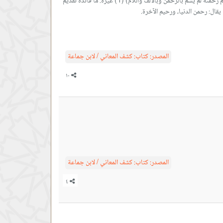
منه الدوام لذلك، كغضبان، وسكران، ونومان. وصيغة (فعيل) لدوام الصفة، ككريم، وظريف. فكأنه قيل: العظيم الرحمة، الدائمها. ولذلك: لما تفرد الرب سبحانه بعظم رحمته لم يسم بالرحمن وبالألف واللام) (1) غيره. ما فائدة تقديم
المصدر:
كتاب: كشف المعاني / لابن جماعة
المصدر:
كتاب: كشف المعاني / لابن جماعة