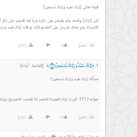
كرر {إياك} وقدمه ولم يقتصر على ذكره مرة كما اقتصر على ذكر أح
الاشتراك ولو حذف لم يدل على التقديم لأنك لو قلت إياك نعبد ونستع
٠
تعليق
٤
٠
٠
إبلاغ
إِيَّاكَ نَعْبُدُ وَإِيَّاكَ نَسْتَعِينُ ﴿٥﴾
[الفاتحة آية:٥]
﴾
﴿
جوابه ( 11) : كررت إياك المفيدة للحصر إذا تقدمت: للتصريح بتوكيد حصر الإخلاص في العبادة له، وحصر الاستعانة أيضا به تعالى.
٠
تعليق
٣
٠
٠
إبلاغ