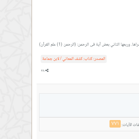
أنها آية مستقلة في الفاتحة عند من قال به. وهي بعض آية في النمل. وربعها الأول بعض آية في: (اقرأ باسم ربك. ونصفها الأول بعض آية في هود: (بسم الله مجراها. وربعها الثاني بعض آية فى الرحمن: (الرحمن (1) علم القرآن)
المصدر:
كتاب: كشف المعاني / لابن جماعة
٧٧١
ات الآيات: