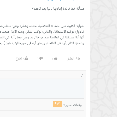
ونصفها الثانى آية فى الفاتحة، وبعض آية فى سورة البقرة هو: (الر
٠
تعليق
٧
١
٠
إبلاغ
٩٧١
وقفات السورة: