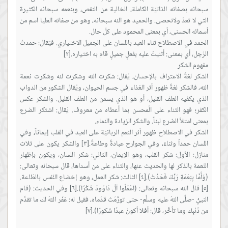
سبحانه بصفاته الذاتيّة الكاملة، الخالية من النقص، وبنعمه سبحانه الكثيرة
التي لا تعدّ ولاتحصى. والحميد هو الله سبحانه، وهو من صفاته العليا اسم من
الحمد في الاصطلاح ثناء العبد باللسان على الجميل الاختياري. فيُقال: حمدتُ
الشكر لغةً الاعتراف بالإحسان، يُقال: شكرت الله وشكرت لله وشكرت نعمة
الله، فالشكر لغةً ظهور أثر الغذاء في جسم الحيوان، ويُقال الشكور من الدواب
الذي يكفيه العلف القليل، أو هو الذي يسمن من العلف القليل. والشكر عكس
الكفر؛ فهو الثناء على الُمحسن بما أعطاه من معروف. يُقال: اشتكر الضرع
الشكر في الاصطلاح ظهور أثر النعم الربانيّة على العبد في القلب إيماناً، وفي
اللسان حمداً وثناءً، وفي الجوارح عبادةً وطاعةً.[٣] والشكر يكون على ثلاث
منازل: الأول: شكر القلب، وهو الإيمان، الثاني: شكر اللسان، ويكون بإظهار
النّعمة بالذكر لها والحديث عنها، والثناء على من أسداها، قال سبحانه وتعالى:
(وَأَمَّا بِنِعْمَةِ رَبِّكَ فَحَدِّثْ).[٤] الثالث: شكر العمل، وهو إخضاع النّفس بالطّاعة.
[٥] قال الله سبحانه وتعالى: (اعْمَلُوا آلَ دَاوُودَ شُكْرًا).[٦] وفي الحديث: (قام
النبيُّ -صلَّى اللهُ عليه وسلَّم- حتى تورَّمَتْ قدَماه، فقيل له: غفَر اللهُ لك ما تقدَّم