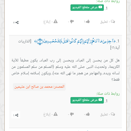
روابط ذات صلة:
عرض مقطع الفيديو
٠
تعليق
١
٠
٠
إبلاغ
آخِذِينَ مَا آتَاهُمْ رَبُّهُمْ إِنَّهُمْ كَانُوا قَبْلَ ذَلِكَ مُحْسِنِينَ ﴿١٦﴾
[الذاريات
﴾
﴿
آية:١٦]
هل كل من يحسن إلى العباد، ويحسن إلى رب العباد، يكون مطبقاً للأية
الكريمة، ولحديث النبى صلى الله عليه وسلم (المسلم من سلم المسلمون من
لسانه ويده، والمهاجر من هجر ما نهى الله عنه)، ويكون إسلامه إسلام خاص
فقط؟
المصدر:
محمد بن صالح ابن عثيمين
روابط ذات صلة:
عرض مقطع الفيديو
٠
تعليق
٠
٠
٠
إبلاغ