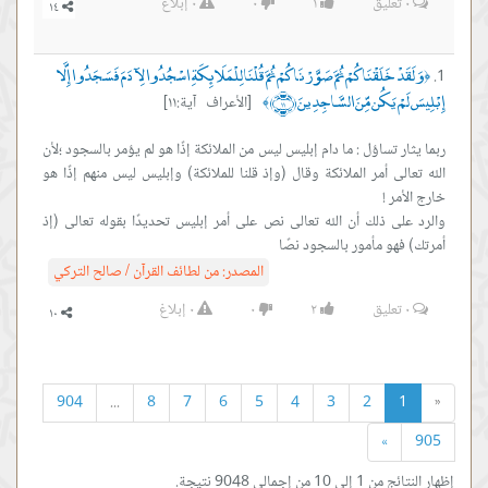
٠
تعليق
١
٠
٠
إبلاغ
وَلَقَدْ خَلَقْنَاكُمْ ثُمَّ صَوَّرْنَاكُمْ ثُمَّ قُلْنَا لِلْمَلَائِكَةِ اسْجُدُوا لِآدَمَ فَسَجَدُوا إِلَّا
﴿
إِبْلِيسَ لَمْ يَكُن مِّنَ السَّاجِدِينَ ﴿١١﴾
[الأعراف آية:١١]
﴾
ربما يثار تساؤل : ما دام إبليس ليس من الملائكة إذًا هو لم يؤمر بالسجود ؛لأن
الله تعالى أمر الملائكة وقال (وإذ قلنا للملائكة) وإبليس ليس منهم إذًا هو
والرد على ذلك أن الله تعالى نص على أمر إبليس تحديدًا بقوله تعالى (إذ
أمرتك) فهو مأمور بالسجود نصًا
المصدر:
من لطائف القرآن / صالح التركي
٠
تعليق
٢
٠
٠
إبلاغ
904
...
8
7
6
5
4
3
2
1
«
»
905
إظهار النتائج من 1 إلى 10 من إجمالي 9048 نتيجة.