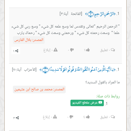
الرَّحْمَنِ الرَّحِيمِ ﴿٣﴾
[الفاتحة آية:٣]
﴾
﴿
" الرحمن الرحيم "تعالى وتقدس لما وسع علمه كل شيء " وسع ربي كل شيء
علما " وسعت رحمته كل شيء " ورحمتي وسعت كل شيء " رحماك يارب
المصدر:
بلال الفارس
٠
تعليق
١
٠
٠
إبلاغ
يَا أَيُّهَا الَّذِينَ آمَنُوا اتَّقُوا اللَّهَ وَقُولُوا قَوْلًا سَدِيدًا ﴿٧٠﴾
[الأحزاب آية:٧٠]
﴾
﴿
ما المراد بالقول السديد؟
المصدر:
محمد بن صالح ابن عثيمين
روابط ذات صلة:
عرض مقطع الفيديو
٠
تعليق
٤
٠
٠
إبلاغ