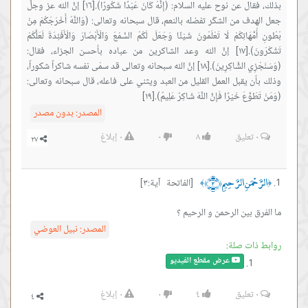
بذلك، فقال عن نوح عليه السلام: (إِنَّهُ كَانَ عَبْدًا شَكُورًا).[١٦] إنَّ الله عز وجلَّ
جعل الهدف من الشكّر تفضله بالنعم، قال سبحانه وتعالى: (وَاللَّهُ أَخْرَجَكُمْ مِنْ
بُطُونِ أُمَّهَاتِكُمْ لَا تَعْلَمُونَ شَيْئًا وَجَعَلَ لَكُمُ السَّمْعَ وَالْأَبْصَارَ وَالْأَفْئِدَةَ لَعَلَّكُمْ
تَشْكُرُونَ).[١٧] إنَّ الله وعد الشاكرين من عباده بأحسن الجزاء، فقال:
(وَسَنَجْزِي الشَّاكِرِينَ).[١٨] إنَّ الله سبحانه وتعالى قد سمّى نفسه شاكراً شكوراً،
وذلك بأن يقبل العمل القليل من العبد ويثني على فاعله، قال سبحانه وتعالى:
(وَمَنْ تَطَوَّعَ خَيْرًا فَإِنَّ اللَّهَ شَاكِرٌ عَلِيمٌ).[١٩]
المصدر:
بدون مصدر
٠
تعليق
٨
٠
٠
إبلاغ
الرَّحْمَنِ الرَّحِيمِ ﴿٣﴾
[الفاتحة آية:٣]
﴾
﴿
ما الفرق بين الرحمن و الرحيم ؟
المصدر:
نبيل العوضي
روابط ذات صلة:
عرض مقطع الفيديو
٠
تعليق
٤
٠
٠
إبلاغ