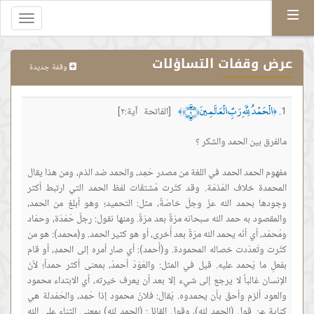
Menu
Toggle
gation
عرض وقفات التساؤلات
وقفة جديدة
الْحَمْدُ لِلَّهِ رَبِّ الْعَالَمِينَ ﴿٢﴾
[الفاتحة آية:٢]
﴾
﴿
مفهوم الحمد الحمد في اللغة من مصدر حَمِد، والحمد ضد الذم، ومن هذا يقال
المحمدة خلاف المَذمّة. وقد كثُرت مُشتقّات لفظ الحمد التي ارتبط أكثر
وجودها بحمد الله عزّ وجلّ خاصّةً، مثل: التحميد؛ وهو أبلغ من الحمد،
والمقصود به حمد الله سبحانه مرّةً بعد مرّةً. ومنها نقول: رجلٌ حُمَدَة، وحمّاد
ومُحمّد، أي أنّه يحمد الله مرّةً بعد أُخرى، أو هو كثير الحمد. و(محمد): هو من
كثُرت وتَعدّدت خصاله المحمودة. و(أَحمد): أي صار أمره إلى الحمدِ، أو قام
بفعلِ ما يُحمد عليه. قيل في المثل: والعَوْدُ أحمدُ، بمعنى أكثر حمداً؛ لأنّ
الإنسان غالباً لا يرجع إلى شيء إلا بعد أن يعرف خيرته، أي الابتداء محمود
والعود ألزم وأحقّ بأن يحمدوه. يُقال: فلانٌ محمود إذا حُمِد، والحَمْدلة هي
كناية عن قول (الحمد لله)، وقول القائل: (الحمد لله) بمعنى الثناء على الله