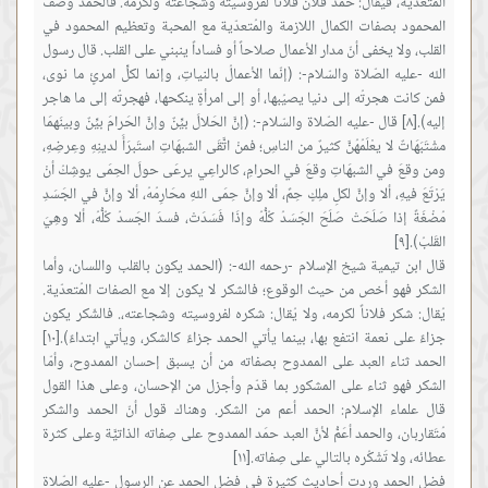
المُتعدّية، فيُقال: حمد فلانٌ فلاناً لفروسيته وشجاعته ولكرمه. فالحمد وصف
المحمود بصفات الكمال اللازمة والمُتعدّية مع المحبة وتعظيم المحمود في
القلب، ولا يخفى أنّ مدار الأعمال صلاحاً أو فساداً ينبني على القلب. قال رسول
الله -عليه الصّلاة والسّلام-: (إنّما الأعمالُ بالنياتِ، وإنما لكلِّ امرئٍ ما نوى،
فمن كانت هجرتُه إلى دنيا يصيُبها، أو إلى امرأةٍ ينكحها، فهجرتُه إلى ما هاجر
إليه).[٨] قال -عليه الصّلاة والسّلام-: (إنَّ الحَلالَ بيِّنٌ وإنَّ الحَرامَ بيِّنٌ وبينَهمَا
مشْتَبَهَاتٌ لا يعْلَمُهُنَّ كثيرٌ من الناسِ؛ فمنْ اتَّقَى الشبهَاتِ استَبرَأَ لدينِهِ وعِرضِهِ،
ومن وقعَ في الشبهَاتِ وقعَ في الحرامِ، كالراعِي يرعَى حولَ الحِمَى يوشِكُ أنْ
يَرْتَعَ فيهِ، ألا وإنَّ لكلِ ملِكٍ حِمً، ألا وإنَّ حِمَى اللهِ محَارِمُهُ، ألا وإنَّ في الجَسَدِ
مُضْغَةً إذا صَلَحَتْ صَلَحَ الجَسَدُ كُلُّهُ وإذَا فَسَدَتْ، فسدَ الجَسدُ كُلُّهُ، ألا وهِيَ
قال ابن تيمية شيخ الإسلام -رحمه الله-: (الحمد يكون بالقلب واللسان، وأما
الشكر فهو أخص من حيث الوقوع؛ فالشكر لا يكون إلا مع الصفات المُتعدّية.
يُقال: شكر فلاناً لكرمه، ولا يُقال: شكره لفروسيته وشجاعته،. فالشّكر يكون
جزاءً على نعمة انتفع بها، بينما يأتي الحمد جزاءً كالشكر، ويأتي ابتداءً).[١٠]
الحمد ثناء العبد على الممدوح بصفاته من أن يسبق إحسان الممدوح، وأمّا
الشكر فهو ثناء على المشكور بما قدّم وأجزل من الإحسان، وعلى هذا القول
قال علماء الإسلام: الحمد أعم من الشكر. وهناك قول أنّ الحمد والشكر
مُتَقاربان، والحمد أعَمُّ لأنَّ العبد حمَد الممدوح على صِفاته الذاتيَّة وعلى كثرة
فضل الحمد وردت أحاديث كثيرة في فضل الحمد عن الرسول -عليه الصّلاة