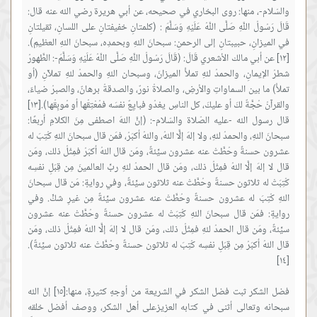
والسّلام-، منها: روى البخاري في صحيحه، عن أبي هريرة رضي الله عنه قال:
قَالَ رَسُولُ اللَّهِ صَلَّى اللَّهُ عَلَيْهِ وَسَلَّمَ : (كلمتانِ خفيفتانِ على اللسانِ، ثقيلتانِ
في الميزانِ، حبيبتانِ إلى الرحمنِ: سبحانَ اللهِ وبحمدِه، سبحانَ اللهِ العظيمِ).
[١٢] عن أبي مالك الأشعري قَالَ: (قَالَ رَسُولُ اللَّهِ صَلَّى اللَّهُ عَلَيْهِ وَسَلَّمَ-: الطَّهورُ
شطرُ الإيمانِ، والحمدُ للهِ تملأُ الميزانَ، وسبحان اللهِ والحمدُ للهِ تملآنِ (أو
تملأُ) ما بين السماواتِ والأرضِ، والصلاةُ نورٌ، والصدقةُ برهانٌ، والصبرُ ضياءٌ،
والقرآنُ حُجَّةٌ لكَ أو عليكَ، كل الناسِ يغدُو فبايِعٌ نفسَه فمُعْتِقُها أو مُوبِقُها).[١٣]
قال رسول الله -عليه الصّلاة والسّلام-: (إنَّ اللهَ اصطفى مِنَ الكلامِ أربعًا:
سبحانَ اللهِ، والحمدُ للهِ، ولا إلهَ إلَّا اللهُ، واللهُ أكبَرُ، فمَن قال سبحانَ اللهِ كُتِبَ له
عشرون حسنةً وحُطَّتْ عنه عشرون سيِّئةً، ومَن قال اللهُ أكبَرُ فمِثْلُ ذلك، ومَن
قال لا إلهَ إلَّا اللهُ فمِثْلُ ذلك، ومَن قال الحمدُ للهِ ربِّ العالمينَ مِن قِبَلِ نفسِه
كُتِبَتْ له ثلاثون حسنةً وحُطَّتْ عنه ثلاثون سيِّئةً، وفي روايةٍ: مَن قال سبحانَ
اللهِ كُتِبَ له عشرون حسنةً وحُطَّتْ عنه عشرون سيِّئةً مِن غيرِ شكٍّ. وفي
روايةٍ: فمَن قال سبحانَ اللهِ كُتِبَتْ له عشرون حسنةً وحُطَّتْ عنه عشرون
سيِّئةً، ومَن قال الحمدُ للهِ فمِثْلُ ذلك، ومَن قال لا إلهَ إلَّا اللهُ فمِثْلُ ذلك، ومَن
قال اللهُ أكبَرُ مِن قِبَلِ نفسِه كُتِبَ له ثلاثون حسنةً وحُطَّتْ عنه ثلاثون سيِّئةً).
فضل الشكر ثبت فضل الشكر في الشريعة من أوجهٍ كثيرةٍ، منها:[١٥] إنَّ الله
سبحانه وتعالى أثنى في كتابه العزيزعلى أهل الشكر، ووصف أفضل خلقه