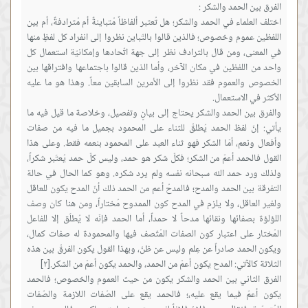
اختلف العلماء في الحمد والشكر؛ هل تُعتبر ألفاظاً مُتباينةً أم مُترادفةً، أم بين
اللفظين عموم وخصوص؛ فالذين قالوا بالتّباين نظروا إلى انفراد كل لفظٍ منها
في المعنى، ومن قال بالترادف نظر إلى جهة اتّحادها وإمكانيّة استعمال كل
واحد من اللفظين في مكان الآخر، وأما الذين قالوا باجتماعها وافتراقها بين
الخصوص والعموم فقد نظروا إلى الأمرين السابقين معاً. وهذا هو ما عليه
والفرق بين الحمد والشكر يحتاج إلى بيانٍ وتفصيل، وخلاصة ما قيل فيه ما
يأتي: إنّ لفظ الحمد يُطلقُ للثناء على المحمود بجميل ما فيه من صفات
وأفعال ونعم، أمّا الشكر فهو ثناء العبد على المحمود بنعمه فقط. وعلى هذا
القول فالحمد أعمّ من الشكر؛ فكلّ شكر هو حمد، وليس كلّ حمد يُعتَبر شكراً،
ولذلك ورد حمد الله سبحانه نفسه ولم يرد شكره. وهو كما الحال في حالة
التفرقة بين الحمد والمدح؛ فالمدحُ أعم من الحمد ذلك أنّ المدح يكون للعاقل
ولغير العاقل، ولا يلزم في المدح كون الممدوح مُختاراً، ومن هنا كان وصف
اللؤلؤة بصفائها ونقائها مدحاً لا حمداً، أما الحمد فإنّه لا يُطلَق إلا للفاعل
المُختار على اعتبار كون الصفات المُتّصف فيها والمحمودة له صفات كمال،
ويكون الحمد صادراً عن عِلم وليس عن ظنّ، وبهذا القول يكون الفرقُ بين هذه
الفرق الثاني بين الحمد والشكر يكون من حيث العموم والخصوص؛ فالحمد
يكون أعمّ فيما يقع عليه،؛ فالحمد يقع على الصّفات اللازمة والصّفات