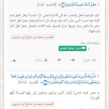
هَلْ أَتَاكَ حَدِيثُ الْغَاشِيَةِ ﴿١﴾
[الغاشية آية:١]
﴾
﴿
كيف للوجوه تعمل وتنصب، ثم في الأخرة تصلي ناراً حامية؟ وهل تتفق هذه
الأية مع حديث النبي صلى الله عليه وسلم (إن أحدكم ليعمل بعمل أهل الجنة
حتى ما يكون بينه وبينها ذراع فيسبق عليه الكتاب فيعمل بعمل أهل النار
فيدخلها؟
المصدر:
محمد بن صالح ابن عثيمين
روابط ذات صلة:
عرض مقطع الفيديو
٠
تعليق
٢
٠
٠
إبلاغ
أُولَئِكَ الَّذِينَ يَدْعُونَ يَبْتَغُونَ إِلَى رَبِّهِمُ الْوَسِيلَةَ أَيُّهُمْ أَقْرَبُ وَيَرْجُونَ رَحْمَتَهُ
﴿
وَيَخَافُونَ عَذَابَهُ إِنَّ عَذَابَ رَبِّكَ كَانَ مَحْذُورًا ﴿٥٧﴾
[الإسراء آية:٥٧]
﴾
ما معنى قوله تعالي( أُولَٰئِكَ الَّذِينَ يَدْعُونَ يَبْتَغُونَ إِلَىٰ رَبِّهِمُ الْوَسِيلَةَ أَيُّهُمْ
أَقْرَبُ)؟
المصدر:
محمد بن صالح ابن عثيمين