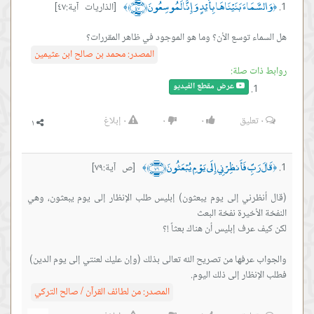
وَالسَّمَاءَ بَنَيْنَاهَا بِأَيْدٍ وَإِنَّا لَمُوسِعُونَ ﴿٤٧﴾
[الذاريات آية:٤٧]
﴾
﴿
هل السماء توسع الأن؟ وما هو الموجود في ظاهر المقررات؟
المصدر:
محمد بن صالح ابن عثيمين
روابط ذات صلة:
عرض مقطع الفيديو
٠
تعليق
٠
٠
٠
إبلاغ
قَالَ رَبِّ فَأَنظِرْنِي إِلَى يَوْمِ يُبْعَثُونَ ﴿٧٩﴾
[ص آية:٧٩]
﴾
﴿
(قال أنظرني إلى يوم يبعثون) إبليس طلب الإنظار إلى يوم يبعثون، وهي
فطلب الإنظار إلى ذلك اليوم.
المصدر:
من لطائف القرآن / صالح التركي