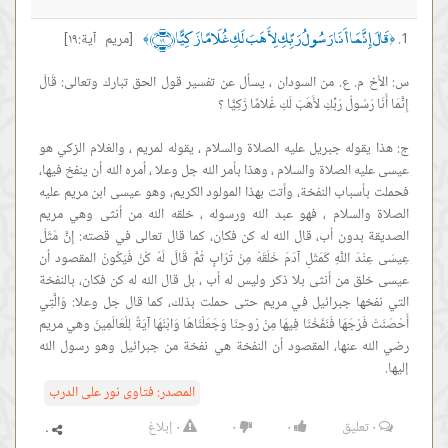
قَالَ إِنَّمَا أَنَا رَسُولُ رَبِّكِ لِأَهَبَ لَكِ غُلَامًا زَكِيًّا ﴿١٩﴾
[مريم آية:١٩]
﴾
﴿
س: الأخ م. ع. من السودان ، يسأل عن تفسير قول الحق تبارك وتعالى: قَالَ
ج: هذا يقوله جبريل عليه الصلاة والسلام ، يقوله لمريم ، والغلام الزكي هو
عيسى عليه الصلاة والسلام ، وهذا بأمر الله جل وعلا ، أمره الله أن ينفخ فيها،
فحملت بأسباب النفخة، وأتت بهذا المولود الكريم، وهو عيسى ابن مريم عليه
الصلاة والسلام ، فهو عبد الله ورسوله ، خلقه الله من أنثى وهي مريم
الصديقة بدون أب، قال الله له كن فكان، كما قال تعالى في قصته: إِنَّ مَثَلَ
عِيسَى عِنْدَ اللَّهِ كَمَثَلِ آدَمَ خَلَقَهُ مِنْ تُرَابٍ ثُمَّ قَالَ لَهُ كُنْ فَيَكُونُ المقصود أن
عيسى خلق من أنثى بلا ذكر وليس له أب ، بل قال الله له كن فكان، بالنفخة
التي نفخها جبرائيل في مريم حتى حملت بذلك، كما قال جل وعلا: وَالَّتِي
أَحْصَنَتْ فَرْجَهَا فَنَفَخْنَا فِيهَا مِنْ رُوحِنَا وَجَعَلْنَاهَا وَابْنَهَا آيَةً لِلْعَالَمِينَ وهي مريم
رضي الله عنها، المقصود أن النفخة هي نفخة من جبرائيل وهو رسول الله
إليها.
المصدر:
فتاوى نور على الدرب
٠
تعليق
٠
٠
٠
إبلاغ