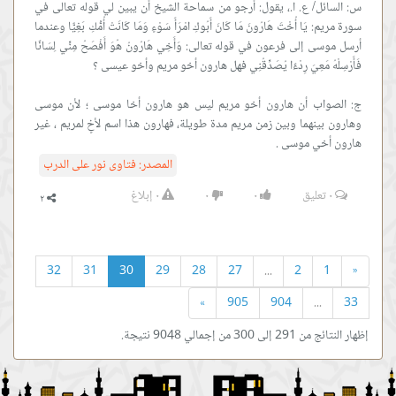
س: السائل/ ع. ا.، يقول: أرجو من سماحة الشيخ أن يبين لي قوله تعالى في
سورة مريم: يَا أُخْتَ هَارُونَ مَا كَانَ أَبُوكِ امْرَأَ سَوْءٍ وَمَا كَانَتْ أُمُّكِ بَغِيًّا وعندما
أرسل موسى إلى فرعون في قوله تعالى: وَأَخِي هَارُونُ هُوَ أَفْصَحُ مِنِّي لِسَانًا
ج: الصواب أن هارون أخو مريم ليس هو هارون أخا موسى ؛ لأن موسى
وهارون بينهما وبين زمن مريم مدة طويلة، فهارون هذا اسم لأخٍ لمريم ، غير
هارون أخي موسى .
المصدر:
فتاوى نور على الدرب
٠
تعليق
٠
٠
٠
إبلاغ
32
31
30
29
28
27
...
2
1
«
»
905
904
...
33
إظهار النتائج من 291 إلى 300 من إجمالي 9048 نتيجة.