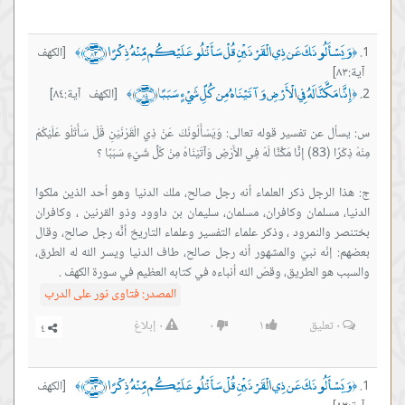
وَيَسْأَلُونَكَ عَن ذِي الْقَرْنَيْنِ قُلْ سَأَتْلُو عَلَيْكُم مِّنْهُ ذِكْرًا ﴿٨٣﴾
[الكهف
﴾
﴿
آية:٨٣]
إِنَّا مَكَّنَّا لَهُ فِي الْأَرْضِ وَآتَيْنَاهُ مِن كُلِّ شَيْءٍ سَبَبًا ﴿٨٤﴾
[الكهف آية:٨٤]
﴾
﴿
س: يسأل عن تفسير قوله تعالى: وَيَسْأَلُونَكَ عَنْ ذِي الْقَرْنَيْنِ قُلْ سَأَتْلُو عَلَيْكُمْ
ج: هذا الرجل ذكر العلماء أنه رجل صالح، ملك الدنيا وهو أحد الذين ملكوا
الدنيا، مسلمان وكافران، مسلمان، سليمان بن داوود وذو القرنين ، وكافران
بختنصر والنمرود ، وذكر علماء التفسير وعلماء التاريخ أنَّه رجل صالح، وقال
بعضهم: إنّه نبيّ والمشهور أنه رجل صالح، طاف الدنيا ويسر الله له الطرق،
والسبب هو الطريق، وقصّ الله أنباءه في كتابه العظيم في سورة الكهف .
المصدر:
فتاوى نور على الدرب
٠
تعليق
١
٠
٠
إبلاغ
وَيَسْأَلُونَكَ عَن ذِي الْقَرْنَيْنِ قُلْ سَأَتْلُو عَلَيْكُم مِّنْهُ ذِكْرًا ﴿٨٣﴾
[الكهف
﴾
﴿