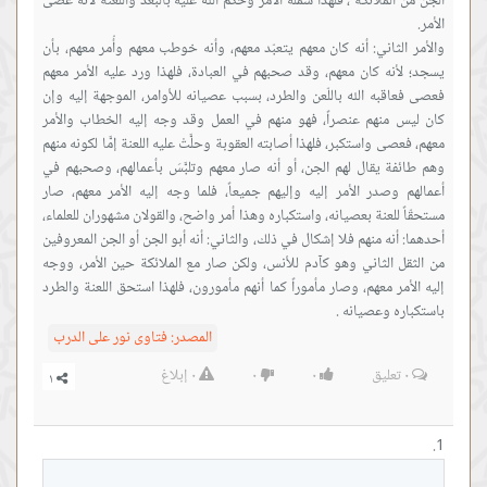
الجن من الملائكة ، فلهذا شمله الأمر وحكم الله عليه بالبعد واللّعنة لأنه عصى
والأمر الثاني: أنه كان معهم يتعبّد معهم، وأنه خوطب معهم وأُمر معهم، بأن
يسجد؛ لأنه كان معهم، وقد صحبهم في العبادة، فلهذا ورد عليه الأمر معهم
فعصى فعاقبه الله باللّعن والطرد، بسبب عصيانه للأوامر، الموجهة إليه وإن
كان ليس منهم عنصراً، فهو منهم في العمل وقد وجه إليه الخطاب والأمر
معهم، فعصى واستكبر، فلهذا أصابته العقوبة وحلَّتْ عليه اللعنة إمَّا لكونه منهم
وهم طائفة يقال لهم الجن، أو أنه صار معهم وتلبَّسَ بأعمالهم، وصحبهم في
أعمالهم وصدر الأمر إليه وإليهم جميعاً، فلما وجه إليه الأمر معهم، صار
مستحقّاً للعنة بعصيانه، واستكباره وهذا أمر واضح، والقولان مشهوران للعلماء،
أحدهما: أنه منهم فلا إشكال في ذلك، والثاني: أنه أبو الجن أو الجن المعروفين
من الثقل الثاني وهو كآدم للأنس، ولكن صار مع الملائكة حين الأمر، ووجه
إليه الأمر معهم، وصار مأموراً كما أنهم مأمورون، فلهذا استحق اللعنة والطرد
باستكباره وعصيانه .
المصدر:
فتاوى نور على الدرب
٠
تعليق
٠
٠
٠
إبلاغ