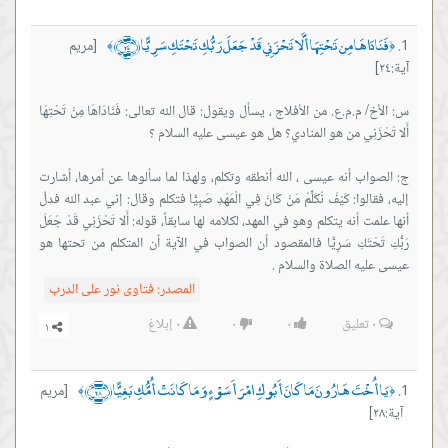
فَنَادَاهَا مِن تَحْتِهَا أَلَّا تَحْزَنِي قَدْ جَعَلَ رَبُّكِ تَحْتَكِ سَرِيًّا ﴿٢٤﴾
[مريم
﴾
﴿
آية:٢٤]
س: الأخ/ م.م.ع. من الأفلاج ، يسأل ويقول: قال الله تعالى: فَنَادَاهَا مِنْ تَحْتِهَا
ج: الصواب أنه عيسى ، الله أنطقه وتكلم، ولهذا لما سألوها عن أمرها، أشارت
إليه، فقالوا: كَيْفَ نُكَلِّمُ مَنْ كَانَ فِي الْمَهْدِ صَبِيًّا فتكلم وقال: إني عبد الله فدلّ
أنها علمت أنه يتكلم وهو في المهد، لكلامه لها سابقاً، قوله: أَلا تَحْزَنِي قَدْ جَعَلَ
رَبُّكِ تَحْتَكِ سَرِيًّا فالمقصود أن الصواب في الآية أن المتكلم من تحتها هو
عيسى عليه الصلاة والسلام .
المصدر:
فتاوى نور على الدرب
٠
تعليق
٠
٠
٠
إبلاغ
يَا أُخْتَ هَارُونَ مَا كَانَ أَبُوكِ امْرَأَ سَوْءٍ وَمَا كَانَتْ أُمُّكِ بَغِيًّا ﴿٢٨﴾
[مريم
﴾
﴿
آية:٢٨]