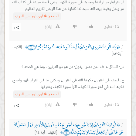
أن نقرأها، من أرادها وجدها في سورة الكهف وهي قصة مبينة في كتاب الله
عز وجل وفيما بينه الله سبحانه الكفاية عن هذا الرجل الكريم العظيم .
المصدر:
فتاوى نور على الدرب
٠
تعليق
٠
٠
٠
إبلاغ
وَيَسْأَلُونَكَ عَن ذِي الْقَرْنَيْنِ قُلْ سَأَتْلُو عَلَيْكُم مِّنْهُ ذِكْرًا ﴿٨٣﴾
[الكهف
﴾
﴿
آية:٨٣]
ج: قصته في القرآن، ذكرها الله في القرآن، ويكفي ما في القرآن فهو واضح،
ذكرها الله في آخر سورة الكهف، اقرأ سورة الكهف وتعرفها .
المصدر:
فتاوى نور على الدرب
٠
تعليق
٠
٠
٠
إبلاغ
قَالُوا يَا ذَا الْقَرْنَيْنِ إِنَّ يَأْجُوجَ وَمَأْجُوجَ مُفْسِدُونَ فِي الْأَرْضِ فَهَلْ نَجْعَلُ لَكَ
﴿
خَرْجًا عَلَى أَن تَجْعَلَ بَيْنَنَا وَبَيْنَهُمْ سَدًّا ﴿٩٤﴾
[الكهف آية:٩٤]
﴾