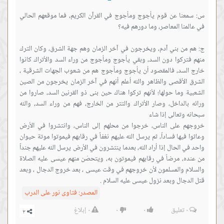
س: سمعنا عن قوم يأجوج ومأجوج في القرآن الكريم، فما موقعهم الحالي
ج: هم من بني آدم، ويخرجون في آخر الزمان وهم جهة الشرق، وكان الترك
منهم فتركوا دون السد، وبقي يأجوج ومأجوج من وراء السد والأتراك كانوا
خارج السد، فالمقصود أن يأجوج ومأجوج هم من شعوب الجهات الشرقية ،
الشرق الأقصى والظاهر والله أعلم أنهم في آخر الزمان يخرجون من الصين
الشعبية وما حولها؛ لأنهم تركوا هناك حين بنى ذو القرنين السد، صاروا من
ورائه بالداخل، وصار الأتراك والتتر من الخارج، فهم من وراء السد، والله
خروجهم على الناس، خرجوا من محلهم إلى الناس، وانتشروا في الأرض
وعاثوا فيها فساداً، ثم يرسل الله عليهم نغفاً في رقابهم فيموتوا موتة حيوان
واحد في الحال إذا أراد الله، بعدما ينتشرون في الأرض يرسل الله عليهم جنداً
من عنده، مرضاً في رقابهم فيموتون به، ويتحصّن منهم عيسى عليه الصلاة
والسلام والمسلمون لأن خروجهم في وقت عيسى ، بعد خروج الدجال ، وبعد
قتل الدجال وبعد نزول عيسى عليه السلام .
المصدر:
فتاوى نور على الدرب
٠
تعليق
٠
٠
٠
إبلاغ