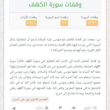
وقفات سورة الكهف
وقفات السورة:
وقفات اسم السورة:
وقفات الآيات:
٤٢٤٦
٩٣
٤٣٣٩
س: سمعت عن قصة الخضر مع موسى عليه السلام أرجو أن تتفضلوا بذكر
السورة التي وردت فيها تلكم القصة، وخاصة ما حدث من بناء الخضر للجدار
ج: قصة الخضر ثابتة في كتاب الله العظيم في سورة الكهف فاقرأ سورة
الكهف لتجدها، والخضر على الصحيح نبي من الأنبياء ، هذا هو الصحيح ولهذا
علمه الله أشياء، ما علمها موسى عليه الصلاة والسلام ، ولهذا رغب موسى في
صحبته ليتعلم منه، كما أخبره الله عنه؛ لأنه أخبره سبحانه وتعالى بأن لنا في
مجمع البحرين عبداً، فطلب موسى لقياه ليتعلم منه فأذن الله له في ذلك
فاجتمع به في مجمع البحرين وقص الله علينا قصتهم في سورة الكهف وهي
قصة واضحة بينة، لا تحتاج إلى شرح .
المصدر:
فتاوى نور على الدرب
٠
تعليق
٠
٠
٠
إبلاغ