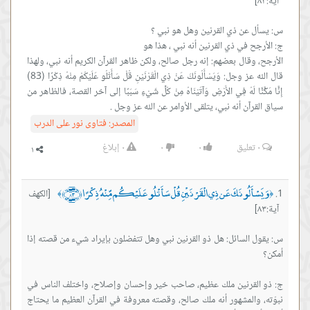
آية:٨٣]
الأرجح، وقال بعضهم: إنه رجل صالح، ولكن ظاهر القرآن الكريم أنه نبي، ولهذا
قال الله عز وجل: وَيَسْأَلُونَكَ عَنْ ذِي الْقَرْنَيْنِ قُلْ سَأَتْلُو عَلَيْكُمْ مِنْهُ ذِكْرًا (83)
إِنَّا مَكَّنَّا لَهُ فِي الأَرْضِ وَآتَيْنَاهُ مِنْ كُلِّ شَيْءٍ سَبَبًا إلى آخر القصة، فالظاهر من
سياق القرآن أنه نبي، يتلقى الأوامر عن الله عز وجل .
المصدر:
فتاوى نور على الدرب
٠
تعليق
٠
٠
٠
إبلاغ
وَيَسْأَلُونَكَ عَن ذِي الْقَرْنَيْنِ قُلْ سَأَتْلُو عَلَيْكُم مِّنْهُ ذِكْرًا ﴿٨٣﴾
[الكهف
﴾
﴿
آية:٨٣]
س: يقول السائل: هل ذو القرنين نبي وهل تتفضلون بإيراد شيء من قصته إذا
ج: ذو القرنين ملك عظيم، صاحب خير وإحسان وإصلاح، واختلف الناس في
نبوّته، والمشهور أنه ملك صالح، وقصته معروفة في القرآن العظيم ما يحتاج