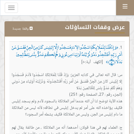
Menu
Toggle
gation
عرض وقفات التساؤلات
وقفة جديدة
وَإِذْ قُلْنَا لِلْمَلَائِكَةِ اسْجُدُوا لِآدَمَ فَسَجَدُوا إِلَّا إِبْلِيسَ كَانَ مِنَ الْجِنِّ فَفَسَقَ عَنْ
﴿
أَمْرِ رَبِّهِ أَفَتَتَّخِذُونَهُ وَذُرِّيَّتَهُ أَوْلِيَاءَ مِن دُونِي وَهُمْ لَكُمْ عَدُوٌّ بِئْسَ لِلظَّالِمِينَ
بَدَلًا ﴿٥٠﴾
[الكهف آية:٥٠]
﴾
س: قال الله تعالى في كتابه العزيز: وَإِذْ قُلْنَا لِلْمَلائِكَةِ اسْجُدُوا لآدَمَ فَسَجَدُوا
إِلا إِبْلِيسَ كَانَ مِنَ الْجِنِّ فَفَسَقَ عَنْ أَمْرِ رَبِّهِ أَفَتَتَّخِذُونَهُ وَذُرِّيَّتَهُ أَوْلِيَاءَ مِنْ دُونِي
هذه الآية توضح لنا أن الله عندما أمر الملائكة بالسجود لآدم ولم يسجد إبليس
فكيف يؤاخذه الله على أمر لم يدخل إبليس في نطاقه؛ لأنه ليس من الملائكة
ج: العلماء لهم في هذا قولان: أحدهما: أنه من الملائكة ، من طائفة يقال لهم