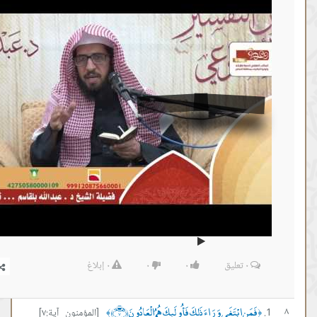
من :
00:22:55 -
إلى :
00:25:01
المصدر:
#عبدالله بلقاسم
٠
تعليق
٠
٠
٠
إبلاغ
نِ ابْتَغَى وَرَاءَ ذَلِكَ فَأُولَئِكَ هُمُ الْعَادُونَ ﴿٧﴾
[المؤمنون آية:٧]
﴾