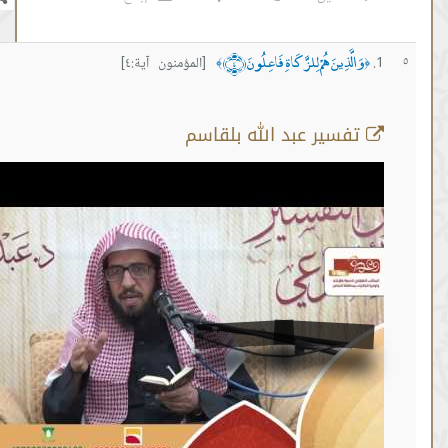
َذِينَ هُمْ لِلزَّكَاةِ فَاعِلُونَ ﴿٤﴾
[المؤمنون آية:٤]
﴾
سير عبد الله بلقاسم
سورة المؤمنون آية 4
من :
00:19:45 -
إلى :
00:21:33
المصدر:
#عبدالله بلقاسم