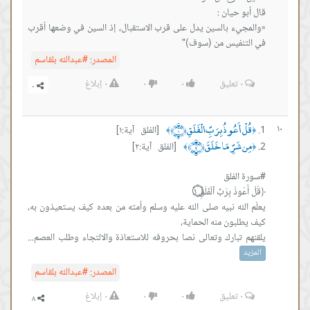
يء بالسين يدل على قرب الاستقبال، إذ السين في وضعها أقرب
نفيس من (سوف)"
المصدر:
#عبدالله بلقاسم
٠
تعليق
٠
٠
٠
إبلاغ
 أَعُوذُ بِرَبِّ الْفَلَقِ ﴿١﴾
[الفلق آية:١]
﴾
شَرِّ مَا خَلَقَ ﴿٢﴾
[الفلق آية:٢]
﴾
لله نبيه صلى الله عليه وسلم وأمته من بعده كيف يستعيذون به،
 تبارك وتعالى نصا بحروفه للاستعاذة والالتجاء وطلب العصم...
المصدر:
#عبدالله بلقاسم
٠
تعليق
٠
٠
٠
إبلاغ