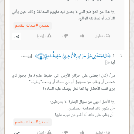
 من المواضع التي لا يعتبر فيه مفهوم المخالفة وذلك حين يأتي
 أو لمطابقة الواقع.
المصدر:
#عبدالله بلقاسم
٠
تعليق
٠
٠
٠
إبلاغ
َ اجْعَلْنِي عَلَى خَزَائِنِ الْأَرْضِ إِنِّي حَفِيظٌ عَلِيمٌ ﴿٥٥﴾
[يوسف
﴾
ل اجعلني على خزائن الأرض إني حفيظ عليم). هل يجوز لأي
ب على ظنه أنه أقدر من غيره عليها.
المصدر:
#عبدالله بلقاسم
٠
تعليق
٠
٠
٠
إبلاغ