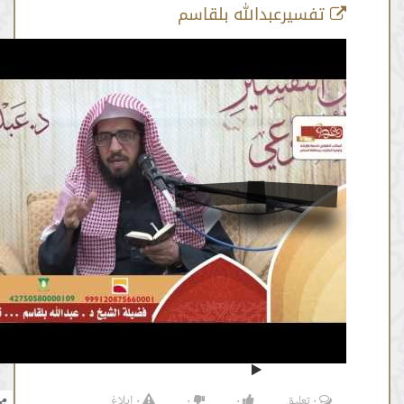
سيرعبدالله بلقاسم
سورة المؤمنون ايه3
من :
00:18:03 -
إلى :
00:19:44
المصدر:
#عبدالله بلقاسم
٠
تعليق
٠
٠
٠
إبلاغ