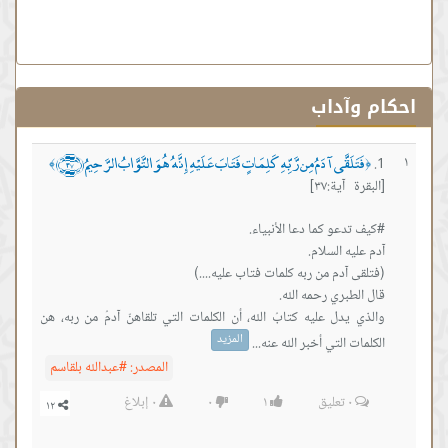
آداب
َقَّى آدَمُ مِن رَّبِّهِ كَلِمَاتٍ فَتَابَ عَلَيْهِ إِنَّهُ هُوَ التَّوَّابُ الرَّحِيمُ ﴿٣٧﴾
﴾
ية:٣٧]
دل عليه كتابُ الله، أن الكلمات التي تلقاهنّ آدمُ من ربه، هن
المزيد
التي أخبر الله عنه...
المصدر:
#عبدالله بلقاسم
٠
تعليق
١
٠
٠
إبلاغ