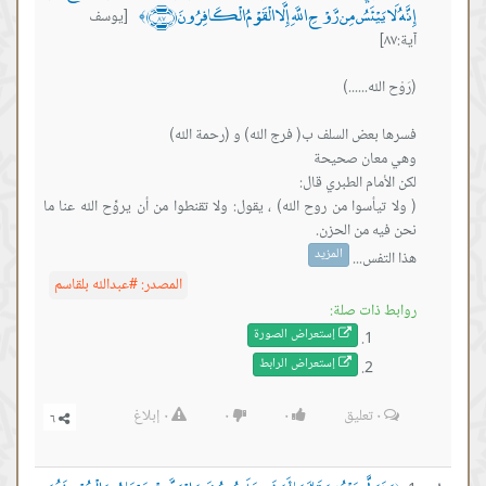
 يَيْئَسُ مِن رَّوْحِ اللَّهِ إِلَّا الْقَوْمُ الْكَافِرُونَ ﴿٨٧﴾
[يوسف
﴾
يأسوا من ‌روح ‌الله) ، يقول: ولا تقنطوا من أن يروِّح الله عنا ما
المزيد
فس...
المصدر:
#عبدالله بلقاسم
ذات صلة:
إستعراض ال
صورة
إستعراض ال
رابط
٠
تعليق
٠
٠
٠
إبلاغ