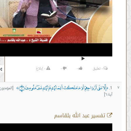
٠
تعليق
٠
٠
٠
إبلاغ
َا عَلَى أَزْوَاجِهِمْ أَوْ مَا مَلَكَتْ أَيْمَانُهُمْ فَإِنَّهُمْ غَيْرُ مَلُومِينَ ﴿٦﴾
[المؤمنون
﴾
سير عبد الله بلقاسم
سورة المؤمنون آية 6