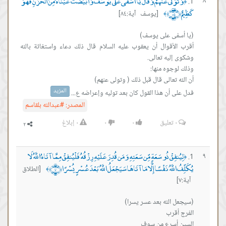
وَلَّى عَنْهُمْ وَقَالَ يَا أَسَفَى عَلَى يُوسُفَ وَابْيَضَّتْ عَيْنَاهُ مِنَ الْحُزْنِ فَهُوَ
﴾
[يوسف آية:٨٤]
﴾
لأقوال أن يعقوب عليه السلام قال ذلك دعاء واستغاثة بالله
المزيد
 أن هذا القول كان بعد توليه وإعراضه ع...
المصدر:
#عبدالله بلقاسم
٠
تعليق
٠
٠
٠
إبلاغ
نفِقْ ذُو سَعَةٍ مِّن سَعَتِهِ وَمَن قُدِرَ عَلَيْهِ رِزْقُهُ فَلْيُنفِقْ مِمَّا آتَاهُ اللَّهُ لَا
للَّهُ نَفْسًا إِلَّا مَا آتَاهَا سَيَجْعَلُ اللَّهُ بَعْدَ عُسْرٍ يُسْرًا ﴿٧﴾
[الطلاق
﴾