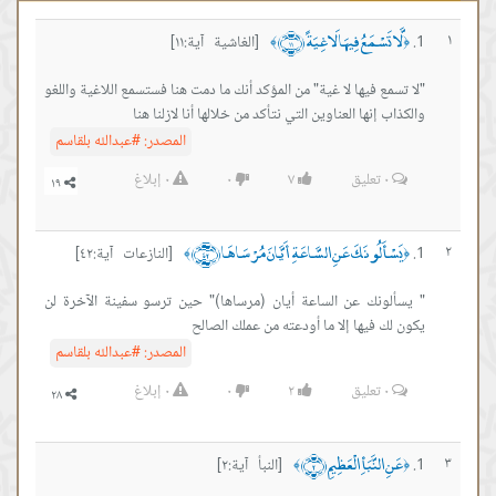
تَسْمَعُ فِيهَا لَاغِيَةً ﴿١١﴾
[الغاشية آية:١١]
﴾
ع فيها لا غية" من المؤكد أنك ما دمت هنا فستسمع اللاغية واللغو
 إنها العناوين التي نتأكد من خلالها أنا لازلنا هنا
المصدر:
#عبدالله بلقاسم
٠
تعليق
٧
٠
٠
إبلاغ
أَلُونَكَ عَنِ السَّاعَةِ أَيَّانَ مُرْسَاهَا ﴿٤٢﴾
[النازعات آية:٤٢]
﴾
ونك عن الساعة أيان (مرساها)" حين ترسو سفينة الآخرة لن
 فيها إلا ما أودعته من عملك الصالح
المصدر:
#عبدالله بلقاسم
٠
تعليق
٢
٠
٠
إبلاغ
النَّبَأِ الْعَظِيمِ ﴿٢﴾
[النبأ آية:٢]
﴾