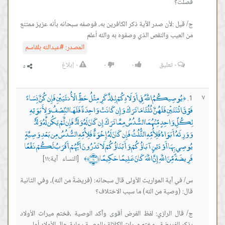
:لأن صدر الآية ذكر الكافرين به، فوصفه سبحانه بأنه عزيز ممتنع
ب والنقص الذي وصفوه به والله أعلم
المصدر:
#عبدالله بلقاسم
٠
تعليق
٠
٠
٠
إبلاغ
ِيكُمُ اللَّهُ فِي أَوْلَادِكُمْ لِلذَّكَرِ مِثْلُ حَظِّ الْأُنثَيَيْنِ فَإِن كُنَّ نِسَاءً
َتَيْنِ فَلَهُنَّ ثُلُثَا مَا تَرَكَ وَإِن كَانَتْ وَاحِدَةً فَلَهَا النِّصْفُ وَلِأَبَوَيْهِ
حِدٍ مِّنْهُمَا السُّدُسُ مِمَّا تَرَكَ إِن كَانَ لَهُ وَلَدٌ فَإِن لَّمْ يَكُن لَّهُ وَلَدٌ
أَبَوَاهُ فَلِأُمِّهِ الثُّلُثُ فَإِن كَانَ لَهُ إِخْوَةٌ فَلِأُمِّهِ السُّدُسُ مِن بَعْدِ وَصِيَّةٍ
َا أَوْ دَيْنٍ آبَاؤُكُمْ وَأَبْنَاؤُكُمْ لَا تَدْرُونَ أَيُّهُمْ أَقْرَبُ لَكُمْ نَفْعًا
ِّنَ اللَّهِ إِنَّ اللَّهَ كَانَ عَلِيمًا حَكِيمًا ﴿١١﴾
[النساء آية:١١]
﴾
ية المواريث الأولى قال سبحانه: (فريضةً من الله)، وفي الثانية
 الرازي: لفظ الفرض أقوى وآكد الوصية ،فختم ميراث الأولاد