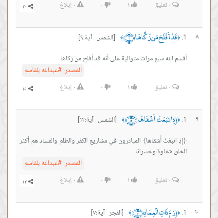
٠
تعليق
١
٠
٠
إبلاغ
 أَفْلَحَ مَن زَكَّاهَا ﴿٩﴾
[الشمس آية:٩]
﴾
له سبع مرات متوالية على أنه قد أفلح من زكاها
المصدر:
#عبدالله بلقاسم
٠
تعليق
١
٠
٠
إبلاغ
 انبَعَثَ أَشْقَاهَا ﴿١٢﴾
[الشمس آية:١٢]
﴾
نبَعَثَ أَشقاها﴾ المبادرون في مشاريع الكفر والظلم والفساد هم أكثر
شقاوة وخسرانا
المصدر:
#عبدالله بلقاسم
٠
تعليق
١
٠
٠
إبلاغ
َ ذَاتِ الْعِمَادِ ﴿٧﴾
[الفجر آية:٧]
﴾