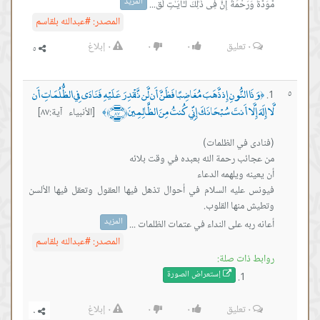
المزيد
َرَحۡمَةًۚ إِنَّ فِی ذَ ٰ⁠لِكَ لَـَٔایَـٰتࣲ لِّق...
المصدر:
#عبدالله بلقاسم
٠
تعليق
٠
٠
٠
إبلاغ
ا النُّونِ إِذ ذَّهَبَ مُغَاضِبًا فَظَنَّ أَن لَّن نَّقْدِرَ عَلَيْهِ فَنَادَى فِي الظُّلُمَاتِ أَن
 إِلَّا أَنتَ سُبْحَانَكَ إِنِّي كُنتُ مِنَ الظَّالِمِينَ ﴿٨٧﴾
[الأنبياء آية:٨٧]
﴾
عليه السلام في أحوال تذهل فيها العقول وتعقل فيها الألسن
المزيد
به على النداء في عتمات الظلمات ...
المصدر:
#عبدالله بلقاسم
ذات صلة:
إستعراض ال
صورة
٠
تعليق
٠
٠
٠
إبلاغ