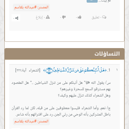
..
المصدر:
#عبدالله بلقاسم
٠
تعليق
٠
٠
٠
إبلاغ
ات
 أُنَبِّئُكُمْ عَلَى مَن تَنَزَّلُ الشَّيَاطِينُ ﴿٢٢١﴾
[الشعراء آية:٢٢١]
﴾
ل الله ﷻ" هل أنبئكم على من تنزل الشياطين .." هل المقصود
 وأما الشعراء فليسوا معطوفين على من قبله، لكن لما رد القرآن
مشركين بأنه الوحي من رئي الجن، رد على افترائهم بأنه شاعر.
المصدر:
#عبدالله بلقاسم