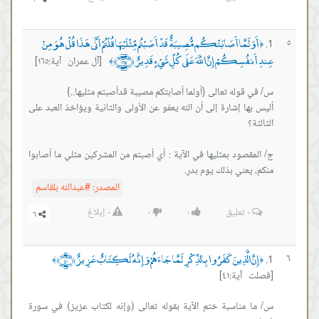
لَمَّا أَصَابَتْكُم مُّصِيبَةٌ قَدْ أَصَبْتُم مِّثْلَيْهَا قُلْتُمْ أَنَّى هَذَا قُلْ هُوَ مِنْ
ُسِكُمْ إِنَّ اللَّهَ عَلَى كُلِّ شَيْءٍ قَدِيرٌ ﴿١٦٥﴾
[آل عمران آية:١٦٥]
﴾
ا إشارة إلى أن الله يعفو عن الأولى والثانية ويؤاخذ العبد على
صود بمثليها في الآية : أي أصبتم من المشركين مثلي ما أصابوا
عني بذلك يوم بدر.
المصدر:
#عبدالله بلقاسم
٠
تعليق
٠
٠
٠
إبلاغ
َ الَّذِينَ كَفَرُوا بِالذِّكْرِ لَمَّا جَاءَهُمْ وَإِنَّهُ لَكِتَابٌ عَزِيزٌ ﴿٤١﴾
﴾
ية:٤١]
مناسبة ختم الآية بقوله تعالى (وإنه لكتاب عزيز) في سورة