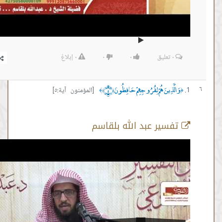
٠
تعليق
٠
٠
٠
إبلاغ
َّذِينَ هُمْ لِفُرُوجِهِمْ حَافِظُونَ ﴿٥﴾
[المؤمنون آية:٥]
﴾
سير عبد الله بلقاسم
سورة المؤمنون آية 5
من :
00:21:35 -
إلى :
00:22:45
المصدر:
#عبدالله بلقاسم