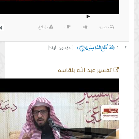
٠
تعليق
٠
٠
٠
إبلاغ
 أَفْلَحَ الْمُؤْمِنُونَ ﴿١﴾
[المؤمنون آية:١]
﴾
سير عبد الله بلقاسم
سورة المؤمنون ايه 1
من :
00:04:08 -
إلى :
00:10:17
المصدر:
#عبدالله بلقاسم