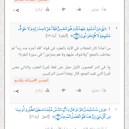
٠
تعليق
١
٠
٠
إبلاغ
ى مَنْ أَسْلَمَ وَجْهَهُ لِلَّهِ وَهُوَ مُحْسِنٌ فَلَهُ أَجْرُهُ عِندَ رَبِّهِ وَلَا خَوْفٌ
وَلَا هُمْ يَحْزَنُونَ ﴿١١٢﴾
[البقرة آية:١١٢]
﴾
ا كان الخطاب في الآية بالمفرد في قوله "فله أجره عند ربه" ثم
الدر المصون، الأول حمل على لفظ (من) المفرد، والثاني معنى
تي تفيد الجمع، قال :وهذا أحسنُ التركيبين.
المصدر:
#عبدالله بلقاسم
٠
تعليق
١
٠
٠
إبلاغ
رِثَ سُلَيْمَانُ دَاوُدَ وَقَالَ يَا أَيُّهَا النَّاسُ عُلِّمْنَا مَنطِقَ الطَّيْرِ وَأُوتِينَا
َيْءٍ إِنَّ هَذَا لَهُوَ الْفَضْلُ الْمُبِينُ ﴿١٦﴾
[النمل آية:١٦]
﴾