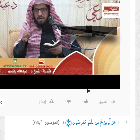
٠
تعليق
٠
٠
٠
إبلاغ
َّذِينَ هُمْ عَنِ اللَّغْوِ مُعْرِضُونَ ﴿٣﴾
[المؤمنون آية:٣]
﴾