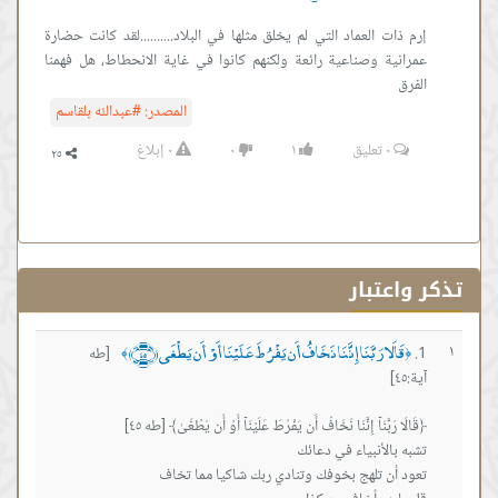
 العماد التي لم يخلق مثلها في البلاد..........لقد كانت حضارة
ة وصناعية رائعة ولكنهم كانوا في غاية الانحطاط، هل فهمنا
المصدر:
#عبدالله بلقاسم
٠
تعليق
١
٠
٠
إبلاغ
تبار
َا رَبَّنَا إِنَّنَا نَخَافُ أَن يَفْرُطَ عَلَيْنَا أَوْ أَن يَطْغَى ﴿٤٥﴾
[طه
﴾