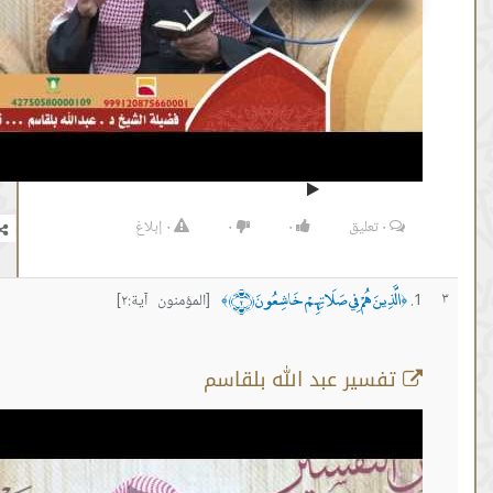
٠
تعليق
٠
٠
٠
إبلاغ
ذِينَ هُمْ فِي صَلَاتِهِمْ خَاشِعُونَ ﴿٢﴾
[المؤمنون آية:٢]
﴾
سير عبد الله بلقاسم
سورة المؤمنون آية 2
من :
00:10:33 -
إلى :
00:18:01
المصدر:
#عبدالله بلقاسم