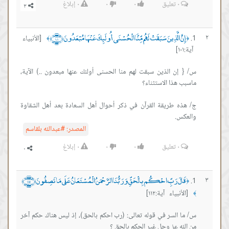
٠
تعليق
٠
٠
٠
إبلاغ
 الَّذِينَ سَبَقَتْ لَهُم مِّنَّا الْحُسْنَى أُولَئِكَ عَنْهَا مُبْعَدُونَ ﴿١٠١﴾
[الأنبياء
﴾
ن الذين سبقت لهم منا الحسنى أولئك عنها مبعدون ..) الآية،
 طريقة القرآن في ذكر أحوال أهل السعادة بعد أهل الشقاوة
.
المصدر:
#عبدالله بلقاسم
٠
تعليق
٠
٠
٠
إبلاغ
َ رَبِّ احْكُم بِالْحَقِّ وَرَبُّنَا الرَّحْمَنُ الْمُسْتَعَانُ عَلَى مَا تَصِفُونَ ﴿١١٢﴾
اء آية:١١٢]
السر في قوله تعالى: (رب احكم بالحق)، إذ ليس هناك حكم آخر