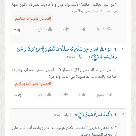
بأ العظيم" عظمة الأنباء والأخبار والأحاديث بقدر ما يكون فيها
ديث عن الوحي والآخرة
المصدر:
#عبدالله بلقاسم
٠
تعليق
١
٠
٠
إبلاغ
َ يَقُومُ الرُّوحُ وَالْمَلَائِكَةُ صَفًّا لَّا يَتَكَلَّمُونَ إِلَّا مَنْ أَذِنَ لَهُ الرَّحْمَنُ
َابًا ﴿٣٨﴾
[النبأ آية:٣٨]
﴾
 أذن له الرحمن وقال (صوابا)" ...القول الحق الصواب يشرف
المقامات المحمودة في الدنيا واﻵخرة .
المصدر:
#عبدالله بلقاسم
٠
تعليق
٣
٠
٠
إبلاغ
ْ نَجْعَل لَّهُ عَيْنَيْنِ ﴿٨﴾
[البلد آية:٨]
﴾
جعل له عينين" تحسس مكان عينيك ثم امتلئ بالثقة أنت قادر على
ف الحقيقة وحدك.