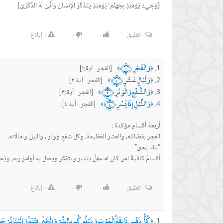
{وَجِيءَ يَوْمَئِذٍ بِجَهَنَّمَ ۚ يَوْمَئِذٍ يَتَذَكَّرُ الْإِنسَانُ وَأَنَّىٰ لَهُ الذِّكْرَىٰ}
٠
تعليق
٠
٠
٠
إبلاغ
وَالْفَجْرِ ﴿١﴾
[الفجر آية:١]
﴾
﴿
وَلَيَالٍ عَشْرٍ ﴿٢﴾
[الفجر آية:٢]
﴾
﴿
وَالشَّفْعِ وَالْوَتْرِ ﴿٣﴾
[الفجر آية:٣]
﴾
﴿
وَاللَّيْلِ إِذَا يَسْرِ ﴿٤﴾
[الفجر آية:٤]
﴾
﴿
أقسامٌ كافيةٌ لمن كان له عقلٌ يتدبر ويتفكر ويعقل به أوامرَ ربه، وي
٠
تعليق
٠
٠
٠
إبلاغ
كُلُّ نَفْسٍ ذَائِقَةُ الْمَوْتِ وَنَبْلُوكُم بِالشَّرِّ وَالْخَيْرِ فِتْنَةً وَإِلَيْنَا تُرْجَع
﴿