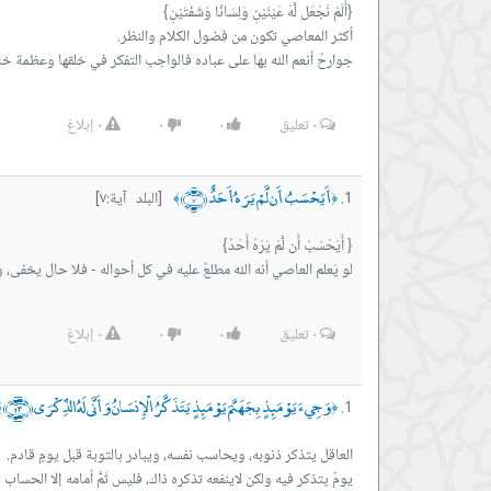
جوارحٌ أنعم الله بها على عباده فالواجب التفكر في خلقها وعظمة خال
٠
تعليق
٠
٠
٠
إبلاغ
أَيَحْسَبُ أَن لَّمْ يَرَهُ أَحَدٌ ﴿٧﴾
[البلد آية:٧]
﴾
﴿
لو يَعلم العاصي أنه الله مطلعٌ عليه في كل أحواله - فلا حال يخفى، ول
٠
تعليق
٠
٠
٠
إبلاغ
وَجِيءَ يَوْمَئِذٍ بِجَهَنَّمَ يَوْمَئِذٍ يَتَذَكَّرُ الْإِنسَانُ وَأَنَّى لَهُ الذِّكْرَى ﴿٢٣﴾
﴾
﴿