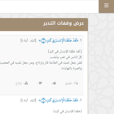
Menu
عرض وقفات التدبر
لَقَدْ خَلَقْنَا الْإِنسَانَ فِي كَبَدٍ ﴿٤﴾
[البلد آية:٤]
﴾
﴿
والعبرة بالنهايات
٠
تعليق
٠
٠
٠
إبلاغ
لَقَدْ خَلَقْنَا الْإِنسَانَ فِي كَبَدٍ ﴿٤﴾
[البلد آية:٤]
﴾
﴿