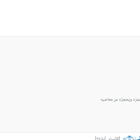
َحجرُه ويَحجزُه عن معاصيه
ُونَ ﴿٣٥﴾
[الأنبياء آية:٣٥]
﴾