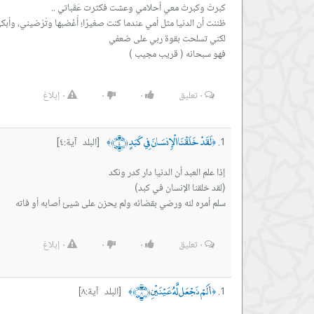
فهو سبحانه ( قريب مجيب )
٠
تعليق
٠
٠
٠
إبلاغ
لَقَدْ خَلَقْنَا الْإِنسَانَ فِي كَبَدٍ ﴿٤﴾
[البلد آية:٤]
﴾
﴿
سلم أمره لله ورضي بقضائه ولم يحزن على شيئ أصابه أو فاته
٠
تعليق
٠
٠
٠
إبلاغ
أَلَمْ نَجْعَل لَّهُ عَيْنَيْنِ ﴿٨﴾
[البلد آية:٨]
﴾
﴿