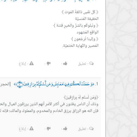
المَصير والنِّهاية الحَتميَّة.
٠
تعليق
٠
٠
٠
إبلاغ
وَجَعَلْنَا لَكُمْ فِيهَا مَعَايِشَ وَمَن لَّسْتُمْ لَهُ بِرَازِقِينَ ﴿٢٠﴾
[الحجر آي
﴾
﴿
فإن الله هو الرزاق يرزق الخادم والمخدوم، والمملوك والمالك؛ فإنه لو
٠
تعليق
٠
٠
٠
إبلاغ