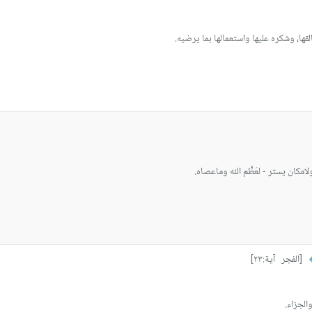
قها، وشكره عليها واستعمالها بما يرضيه.
امكان يستر - لعَظَّم الله وماعصاه.
[الفجر آية:٢٣]