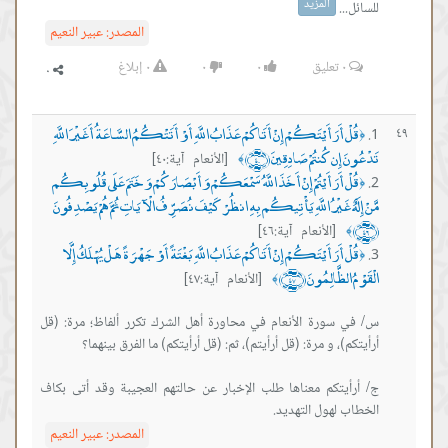
المزيد
للسائل...
المصدر:
عبير النعيم
٠
تعليق
٠
٠
٠
إبلاغ
قُلْ أَرَأَيْتَكُمْ إِنْ أَتَاكُمْ عَذَابُ اللَّهِ أَوْ أَتَتْكُمُ السَّاعَةُ أَغَيْرَ اللَّهِ
٤٩
﴿
تَدْعُونَ إِن كُنتُمْ صَادِقِينَ ﴿٤٠﴾
[الأنعام آية:٤٠]
﴾
قُلْ أَرَأَيْتُمْ إِنْ أَخَذَ اللَّهُ سَمْعَكُمْ وَأَبْصَارَكُمْ وَخَتَمَ عَلَى قُلُوبِكُم
﴿
مَّنْ إِلَهٌ غَيْرُ اللَّهِ يَأْتِيكُم بِهِ انظُرْ كَيْفَ نُصَرِّفُ الْآيَاتِ ثُمَّ هُمْ يَصْدِفُونَ
﴿٤٦﴾
[الأنعام آية:٤٦]
﴾
قُلْ أَرَأَيْتَكُمْ إِنْ أَتَاكُمْ عَذَابُ اللَّهِ بَغْتَةً أَوْ جَهْرَةً هَلْ يُهْلَكُ إِلَّا
﴿
الْقَوْمُ الظَّالِمُونَ ﴿٤٧﴾
[الأنعام آية:٤٧]
﴾
س/ في سورة الأنعام في محاورة أهل الشرك تكرر ألفاظ؛ مرة: (قل
ج/ أرأيتكم معناها طلب الإخبار عن حالتهم العجيبة وقد أتى بكاف
الخطاب لهول التهديد.
المصدر:
عبير النعيم