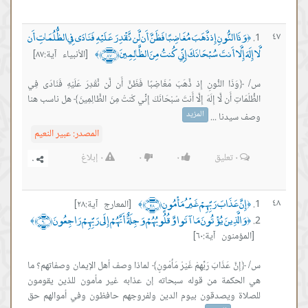
وَذَا النُّونِ إِذ ذَّهَبَ مُغَاضِبًا فَظَنَّ أَن لَّن نَّقْدِرَ عَلَيْهِ فَنَادَى فِي الظُّلُمَاتِ أَن
٤٧
﴿
لَّا إِلَهَ إِلَّا أَنتَ سُبْحَانَكَ إِنِّي كُنتُ مِنَ الظَّالِمِينَ ﴿٨٧﴾
[الأنبياء آية:٨٧]
﴾
س/ ﴿وَذَا النُّونِ إِذ ذَّهَبَ مُغَاضِبًا فَظَنَّ أَن لَّن نَّقْدِرَ عَلَيْهِ فَنَادَى فِي
الظُّلُمَاتِ أَن لَّا إِلَهَ إِلَّا أَنتَ سُبْحَانَكَ إِنِّي كُنتُ مِنَ الظَّالِمِينَ﴾ هل ناسب هنا
المزيد
وصف سيدنا ...
المصدر:
عبير النعيم
٠
تعليق
٠
٠
٠
إبلاغ
إِنَّ عَذَابَ رَبِّهِمْ غَيْرُ مَأْمُونٍ ﴿٢٨﴾
٤٨
[المعارج آية:٢٨]
﴾
﴿
وَالَّذِينَ يُؤْتُونَ مَا آتَوا وَّقُلُوبُهُمْ وَجِلَةٌ أَنَّهُمْ إِلَى رَبِّهِمْ رَاجِعُونَ ﴿٦٠﴾
﴾
﴿
[المؤمنون آية:٦٠]
س/ ﴿إِنَّ عَذَابَ رَبِّهِمْ غَيْرُ مَأْمُونٍ﴾ لماذا وصف أهل الإيمان وصفاتهم؟ ما
هي الحكمة من قوله سبحاته إن عذابه غير مأمون للذين يقومون
للصلاة ويصدقون بيوم الدين ولفروجهم حافظون وفي أموالهم حق