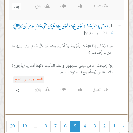
٠
تعليق
١
٠
٠
إبلاغ
حَتَّى إِذَا فُتِحَتْ يَأْجُوجُ وَمَأْجُوجُ وَهُم مِّن كُلِّ حَدَبٍ يَنسِلُونَ ﴿٩٦﴾
٥٠
﴿
[الأنبياء آية:٩٦]
﴾
س/ ﴿حَتَّى إِذَا فُتِحَتْ يَأْجُوجُ وَمَأْجُوجُ وَهُم مِّن كُلِّ حَدَبٍ يَنسِلُونَ﴾ ما
ج/ (فُتِحَتْ) ماض مبني للمجهول والتاء للتأنيث لأنهما أمتان، (يأجوج)
نائب فاعل (ومأجوج) معطوف عليه.
المصدر:
عبير النعيم
٠
تعليق
٠
٠
٠
إبلاغ
20
19
...
8
7
6
5
4
3
2
1
«