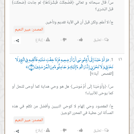
س/ قال سبحانه و تعالي ﴿فَضَحِكَتْ فَبَشَّرْنَاهَا﴾ لم جاءت (ضحكت)
ج/ لا أعلم، ولكن قيل أن في الآية تقديم وتأخير.
المصدر:
عبير النعيم
٠
تعليق
٠
٠
٠
إبلاغ
وَأَوْحَيْنَا إِلَى أُمِّ مُوسَى أَنْ أَرْضِعِيهِ فَإِذَا خِفْتِ عَلَيْهِ فَأَلْقِيهِ فِي الْيَمِّ وَلَا
٤٦
﴿
تَخَافِي وَلَا تَحْزَنِي إِنَّا رَادُّوهُ إِلَيْكِ وَجَاعِلُوهُ مِنَ الْمُرْسَلِينَ ﴿٧﴾
﴾
[القصص آية:٧]
س/ ﴿وَأَوْحَيْنَا إِلَى أُمِّ مُوسَى﴾ هل هو وحي هداية كما أوحى للنحل أو
ج/ المقصود وحي إلهام لا كوحي النبيين وأفضل من تكلم في هذه
المسألة ابن عطية في المحرر الوجيز.
المصدر:
عبير النعيم
٠
تعليق
٠
٠
٠
إبلاغ