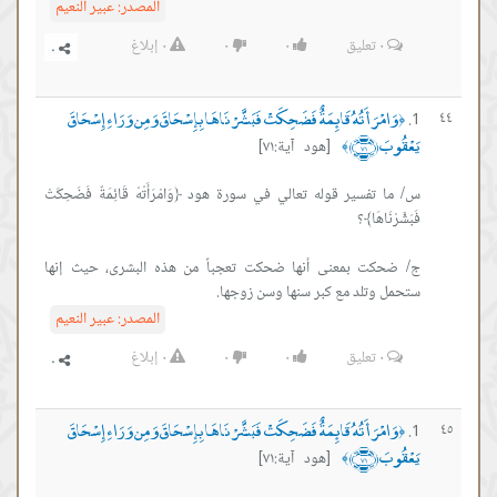
المصدر:
عبير النعيم
٠
تعليق
٠
٠
٠
إبلاغ
وَامْرَأَتُهُ قَائِمَةٌ فَضَحِكَتْ فَبَشَّرْنَاهَا بِإِسْحَاقَ وَمِن وَرَاءِ إِسْحَاقَ
٤٤
﴿
يَعْقُوبَ ﴿٧١﴾
[هود آية:٧١]
﴾
س/ ما تفسير قوله تعالي في سورة هود ﴿وَامْرَأَتُهُ قَائِمَةٌ فَضَحِكَتْ
ج/ ضحكت بمعنى أنها ضحكت تعجباً من هذه البشرى، حيث إنها
ستحمل وتلد مع كبر سنها وسن زوجها.
المصدر:
عبير النعيم
٠
تعليق
٠
٠
٠
إبلاغ
وَامْرَأَتُهُ قَائِمَةٌ فَضَحِكَتْ فَبَشَّرْنَاهَا بِإِسْحَاقَ وَمِن وَرَاءِ إِسْحَاقَ
٤٥
﴿
يَعْقُوبَ ﴿٧١﴾
[هود آية:٧١]
﴾