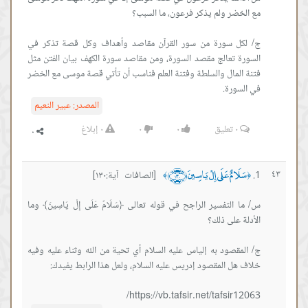
ج/ لكل سورة من سور القرآن مقاصد وأهداف وكل قصة تذكر في
السورة تعالج مقصد السورة، ومن مقاصد سورة الكهف بيان الفتن مثل
فتنة المال والسلطة وفتنة العلم فناسب أن تأتي قصة موسى مع الخضر
في السورة.
المصدر:
عبير النعيم
٠
تعليق
٠
٠
٠
إبلاغ
سَلَامٌ عَلَى إِلْ يَاسِينَ ﴿١٣٠﴾
٤٣
[الصافات آية:١٣٠]
﴾
﴿
س/ ما التفسير الراجح في قوله تعالى ﴿سَلَامٌ عَلَى إِلْ يَاسِينَ﴾ وما
ج/ المقصود به إلياس عليه السلام أي تحية من الله وثناء عليه وفيه
https://vb.tafsir.net/tafsir12063/