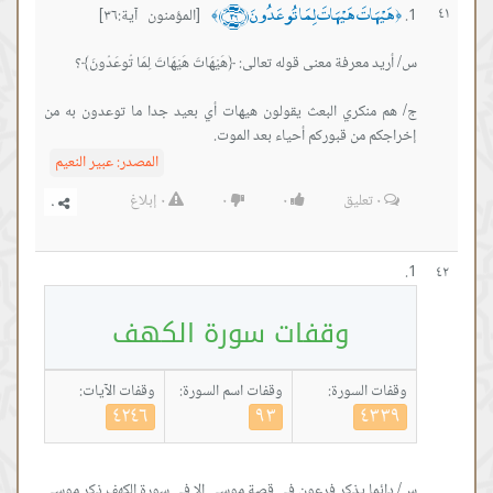
هَيْهَاتَ هَيْهَاتَ لِمَا تُوعَدُونَ ﴿٣٦﴾
٤١
[المؤمنون آية:٣٦]
﴾
﴿
ج/ هم منكري البعث يقولون هيهات أي بعيد جدا ما توعدون به من
إخراجكم من قبوركم أحياء بعد الموت.
المصدر:
عبير النعيم
٠
تعليق
٠
٠
٠
إبلاغ
٤٢
وقفات سورة الكهف
وقفات السورة:
وقفات اسم السورة:
وقفات الآيات:
٤٢٤٦
٩٣
٤٣٣٩
س/ دائما يذكر فرعون في قصة موسى إلا في سورة الكهف ذكر موسى