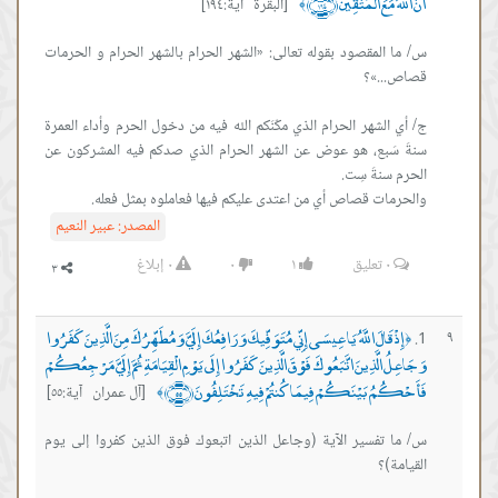
أَنَّ اللَّهَ مَعَ الْمُتَّقِينَ ﴿١٩٤﴾
[البقرة آية:١٩٤]
﴾
س/ ما المقصود بقوله تعالى: «الشهر الحرام بالشهر الحرام و الحرمات
ج/ أي الشهر الحرام الذي مكّنَكم الله فيه من دخول الحرم وأداء العمرة
سنةَ سَبع، هو عوض عن الشهر الحرام الذي صدكم فيه المشركون عن
والحرمات قصاص أي من اعتدى عليكم فيها فعاملوه بمثل فعله.
المصدر:
عبير النعيم
٠
تعليق
١
٠
٠
إبلاغ
إِذْ قَالَ اللَّهُ يَا عِيسَى إِنِّي مُتَوَفِّيكَ وَرَافِعُكَ إِلَيَّ وَمُطَهِّرُكَ مِنَ الَّذِينَ كَفَرُوا
٩
﴿
وَجَاعِلُ الَّذِينَ اتَّبَعُوكَ فَوْقَ الَّذِينَ كَفَرُوا إِلَى يَوْمِ الْقِيَامَةِ ثُمَّ إِلَيَّ مَرْجِعُكُمْ
فَأَحْكُمُ بَيْنَكُمْ فِيمَا كُنتُمْ فِيهِ تَخْتَلِفُونَ ﴿٥٥﴾
[آل عمران آية:٥٥]
﴾
س/ ما تفسير الآية (وجاعل الذين اتبعوك فوق الذين كفروا إلى يوم