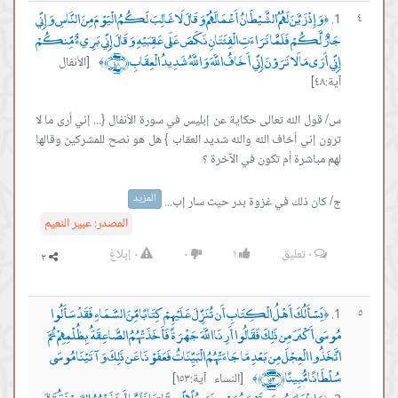
وَإِذْ زَيَّنَ لَهُمُ الشَّيْطَانُ أَعْمَالَهُمْ وَقَالَ لَا غَالِبَ لَكُمُ الْيَوْمَ مِنَ النَّاسِ وَإِنِّي
٤
﴿
جَارٌ لَّكُمْ فَلَمَّا تَرَاءَتِ الْفِئَتَانِ نَكَصَ عَلَى عَقِبَيْهِ وَقَالَ إِنِّي بَرِيءٌ مِّنكُمْ
إِنِّي أَرَى مَا لَا تَرَوْنَ إِنِّي أَخَافُ اللَّهَ وَاللَّهُ شَدِيدُ الْعِقَابِ ﴿٤٨﴾
[الأنفال
﴾
آية:٤٨]
س/ قول الله تعالى حكاية عن إبليس في سورة الأنفال {... إني أرى ما لا
ترون إني أخاف الله والله شديد العقاب } هل هو نصح للمشركين وقالها
المزيد
ج/ كان ذلك في غزوة بدر حيث سار إب...
المصدر:
عبير النعيم
٠
تعليق
١
٠
٠
إبلاغ
يَسْأَلُكَ أَهْلُ الْكِتَابِ أَن تُنَزِّلَ عَلَيْهِمْ كِتَابًا مِّنَ السَّمَاءِ فَقَدْ سَأَلُوا
٥
﴿
مُوسَى أَكْبَرَ مِن ذَلِكَ فَقَالُوا أَرِنَا اللَّهَ جَهْرَةً فَأَخَذَتْهُمُ الصَّاعِقَةُ بِظُلْمِهِمْ ثُمَّ
اتَّخَذُوا الْعِجْلَ مِن بَعْدِ مَا جَاءَتْهُمُ الْبَيِّنَاتُ فَعَفَوْنَا عَن ذَلِكَ وَآتَيْنَا مُوسَى
سُلْطَانًا مُّبِينًا ﴿١٥٣﴾
[النساء آية:١٥٣]
﴾