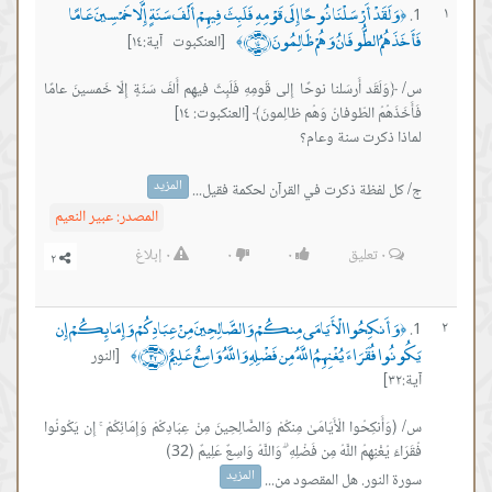
وَلَقَدْ أَرْسَلْنَا نُوحًا إِلَى قَوْمِهِ فَلَبِثَ فِيهِمْ أَلْفَ سَنَةٍ إِلَّا خَمْسِينَ عَامًا
١
﴿
فَأَخَذَهُمُ الطُّوفَانُ وَهُمْ ظَالِمُونَ ﴿١٤﴾
[العنكبوت آية:١٤]
﴾
س/ ﴿وَلَقَد أَرسَلنا نوحًا إِلى قَومِهِ فَلَبِثَ فيهِم أَلفَ سَنَةٍ إِلّا خَمسينَ عامًا
المزيد
ج/ كل لفظة ذكرت في القرآن لحكمة فقيل...
المصدر:
عبير النعيم
٠
تعليق
٠
٠
٠
إبلاغ
وَأَنكِحُوا الْأَيَامَى مِنكُمْ وَالصَّالِحِينَ مِنْ عِبَادِكُمْ وَإِمَائِكُمْ إِن
٢
﴿
يَكُونُوا فُقَرَاءَ يُغْنِهِمُ اللَّهُ مِن فَضْلِهِ وَاللَّهُ وَاسِعٌ عَلِيمٌ ﴿٣٢﴾
[النور
﴾
آية:٣٢]
س/ (وَأَنكِحُوا الْأَيَامَىٰ مِنكُمْ وَالصَّالِحِينَ مِنْ عِبَادِكُمْ وَإِمَائِكُمْ ۚ إِن يَكُونُوا
المزيد
سورة النور. هل المقصود من...