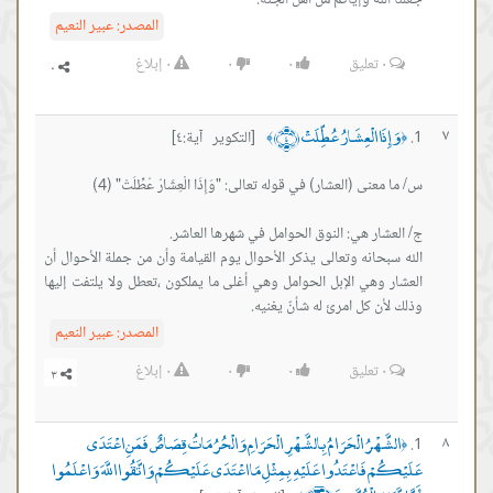
جعلنا الله وإياكم من أهل الجنة.
المصدر:
عبير النعيم
٠
تعليق
٠
٠
٠
إبلاغ
وَإِذَا الْعِشَارُ عُطِّلَتْ ﴿٤﴾
٧
[التكوير آية:٤]
﴾
﴿
الله سبحانه وتعالى يذكر الأحوال يوم القيامة وأن من جملة الأحوال أن
العشار وهي الإبل الحوامل وهي أغلى ما يملكون ،تعطل ولا يلتفت إليها
وذلك لأن كل امرئ له شأنٌ يغنيه.
المصدر:
عبير النعيم
٠
تعليق
٠
٠
٠
إبلاغ
الشَّهْرُ الْحَرَامُ بِالشَّهْرِ الْحَرَامِ وَالْحُرُمَاتُ قِصَاصٌ فَمَنِ اعْتَدَى
٨
﴿
عَلَيْكُمْ فَاعْتَدُوا عَلَيْهِ بِمِثْلِ مَا اعْتَدَى عَلَيْكُمْ وَاتَّقُوا اللَّهَ وَاعْلَمُوا