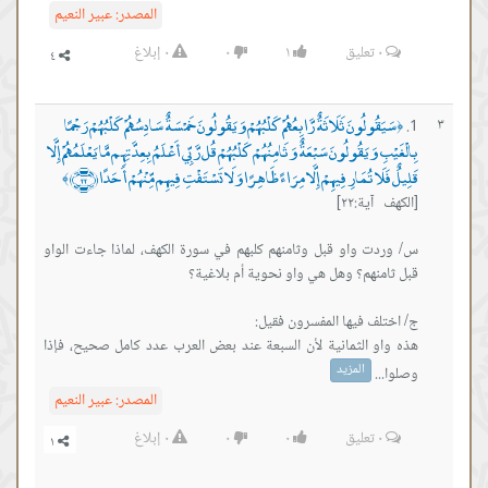
المصدر:
عبير النعيم
٠
تعليق
١
٠
٠
إبلاغ
سَيَقُولُونَ ثَلَاثَةٌ رَّابِعُهُمْ كَلْبُهُمْ وَيَقُولُونَ خَمْسَةٌ سَادِسُهُمْ كَلْبُهُمْ رَجْمًا
٣
﴿
بِالْغَيْبِ وَيَقُولُونَ سَبْعَةٌ وَثَامِنُهُمْ كَلْبُهُمْ قُل رَّبِّي أَعْلَمُ بِعِدَّتِهِم مَّا يَعْلَمُهُمْ إِلَّا
قَلِيلٌ فَلَا تُمَارِ فِيهِمْ إِلَّا مِرَاءً ظَاهِرًا وَلَا تَسْتَفْتِ فِيهِم مِّنْهُمْ أَحَدًا ﴿٢٢﴾
﴾
[الكهف آية:٢٢]
س/ وردت واو قبل وثامنهم كلبهم في سورة الكهف، لماذا جاءت الواو
هذه واو الثمانية لأن السبعة عند بعض العرب عدد كامل صحيح، فإذا
المزيد
وصلوا...
المصدر:
عبير النعيم
٠
تعليق
٠
٠
٠
إبلاغ