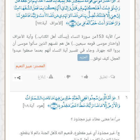
وَاخْتَارَ مُوسَى قَوْمَهُ سَبْعِينَ رَجُلًا لِّمِيقَاتِنَا فَلَمَّا أَخَذَتْهُمُ الرَّجْفَةُ قَالَ
﴿
رَبِّ لَوْ شِئْتَ أَهْلَكْتَهُم مِّن قَبْلُ وَإِيَّايَ أَتُهْلِكُنَا بِمَا فَعَلَ السُّفَهَاءُ مِنَّا
إِنْ هِيَ إِلَّا فِتْنَتُكَ تُضِلُّ بِهَا مَن تَشَاءُ وَتَهْدِي مَن تَشَاءُ أَنتَ وَلِيُّنَا فَاغْفِرْ لَنَا
وَارْحَمْنَا وَأَنتَ خَيْرُ الْغَافِرِينَ ﴿١٥٥﴾
[الأعراف آية:١٥٥]
﴾
س/ الآية 153من سورة النساء (يسألك أهل الكتاب..) وآية الأعراف
(واختار موسى قومه سبعين...) هل هم نفسهم الذين سألوا موسى أن
يروا الله جهرة، وجاء في تفسير آية النساء أنهم بعدما صعقوا عبدوا
المزيد
العجل، كيف نوفق...
المصدر:
عبير النعيم
٠
تعليق
٢
٠
٠
إبلاغ
وَأَمَّا الَّذِينَ سُعِدُوا فَفِي الْجَنَّةِ خَالِدِينَ فِيهَا مَا دَامَتِ السَّمَاوَاتُ
٦
﴿
وَالْأَرْضُ إِلَّا مَا شَاءَ رَبُّكَ عَطَاءً غَيْرَ مَجْذُوذٍ ﴿١٠٨﴾
[هود آية:١٠٨]
﴾