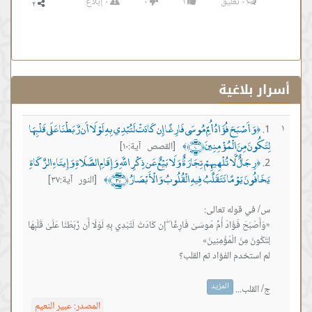
٠
تعليق
١
٠
٠
إبلاغ
أسرار بلاغية
وَأَصْبَحَ فُؤَادُ أُمِّ مُوسَى فَارِغًا إِن كَادَتْ لَتُبْدِي بِهِ لَوْلَا أَن رَّبَطْنَا عَلَى قَلْبِهَا
١
﴿
لِتَكُونَ مِنَ الْمُؤْمِنِينَ ﴿١٠﴾
[القصص آية:١٠]
﴾
رِجَالٌ لَّا تُلْهِيهِمْ تِجَارَةٌ وَلَا بَيْعٌ عَن ذِكْرِ اللَّهِ وَإِقَامِ الصَّلَاةِ وَإِيتَاءِ الزَّكَاةِ
﴿
يَخَافُونَ يَوْمًا تَتَقَلَّبُ فِيهِ الْقُلُوبُ وَالْأَبْصَارُ ﴿٣٧﴾
[النور آية:٣٧]
﴾
‏«وَأَصْبَحَ فُؤَادُ أُمِّ مُوسَىٰ فَارِغًا ۖ إِن كَادَتْ لَتُبْدِي بِهِ لَوْلَا أَن رَّبَطْنَا عَلَىٰ قَلْبِهَا
المزيد
ج/ القلب...
المصدر:
عبير النعيم