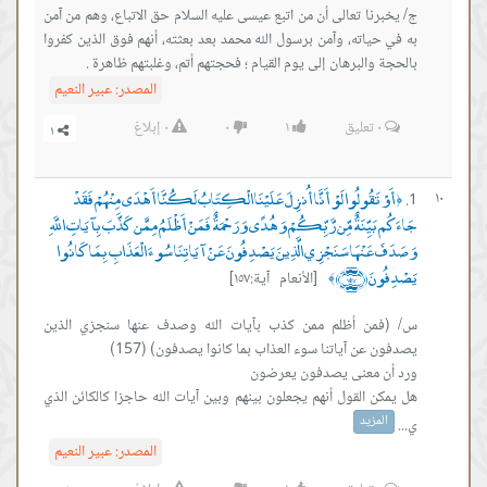
ج/ يخبرنا تعالى أن من اتبع عيسى عليه السلام حق الاتباع، وهم من آمن
به في حياته، وآمن برسول الله محمد بعد بعثته، أنهم فوق الذين كفروا
بالحجة والبرهان إلى يوم القيام ؛ فحجتهم أتم، وغلبتهم ظاهرة .
المصدر:
عبير النعيم
٠
تعليق
١
٠
٠
إبلاغ
أَوْ تَقُولُوا لَوْ أَنَّا أُنزِلَ عَلَيْنَا الْكِتَابُ لَكُنَّا أَهْدَى مِنْهُمْ فَقَدْ
١٠
﴿
جَاءَكُم بَيِّنَةٌ مِّن رَّبِّكُمْ وَهُدًى وَرَحْمَةٌ فَمَنْ أَظْلَمُ مِمَّن كَذَّبَ بِآيَاتِ اللَّهِ
وَصَدَفَ عَنْهَا سَنَجْزِي الَّذِينَ يَصْدِفُونَ عَنْ آيَاتِنَا سُوءَ الْعَذَابِ بِمَا كَانُوا
يَصْدِفُونَ ﴿١٥٧﴾
[الأنعام آية:١٥٧]
﴾
س/ (فمن أظلم ممن كذب بآيات الله وصدف عنها سنجزي الذين
هل يمكن القول أنهم يجعلون بينهم وبين آيات الله حاجزا كالكائن الذي
المزيد
ي...
المصدر:
عبير النعيم