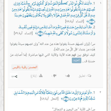
أَيْنَمَا تَكُونُوا يُدْرِككُّمُ الْمَوْتُ وَلَوْ كُنتُمْ فِي بُرُوجٍ مُّشَيَّدَةٍ وَإِن
١
﴿
تُصِبْهُمْ حَسَنَةٌ يَقُولُوا هَذِهِ مِنْ عِندِ اللَّهِ وَإِن تُصِبْهُمْ سَيِّئَةٌ يَقُولُوا هَذِهِ مِنْ
عِندِكَ قُلْ كُلٌّ مِّنْ عِندِ اللَّهِ فَمَالِ هَؤُلَاءِ الْقَوْمِ لَا يَكَادُونَ يَفْقَهُونَ حَدِيثًا
﴿٧٨﴾
[النساء آية:٧٨]
﴾
مَّا أَصَابَكَ مِنْ حَسَنَةٍ فَمِنَ اللَّهِ وَمَا أَصَابَكَ مِن سَيِّئَةٍ فَمِن نَّفْسِكَ
﴿
وَأَرْسَلْنَاكَ لِلنَّاسِ رَسُولًا وَكَفَى بِاللَّهِ شَهِيدًا ﴿٧٩﴾
[النساء آية:٧٩]
﴾
س/ {وَإِن تُصِبهُمْ حسنةٌ يقولوا هذه مِنْ عند الله ۖ وإِن تصِبهم سيئةٌ يقولوا
كيف نوفق بين فهم هذه الآية والآية التي تليها مباشرة: {ما أَصابك منْ
المزيد
حسَنةٍ ف...
المصدر:
رقية باقيس
٠
تعليق
١
٠
٠
إبلاغ
أَوَلَمْ يَرَوْا إِلَى مَا خَلَقَ اللَّهُ مِن شَيْءٍ يَتَفَيَّأُ ظِلَالُهُ عَنِ الْيَمِينِ وَالشَّمَائِلِ
٢
﴿
سُجَّدًا لِّلَّهِ وَهُمْ دَاخِرُونَ ﴿٤٨﴾
[النحل آية:٤٨]
﴾