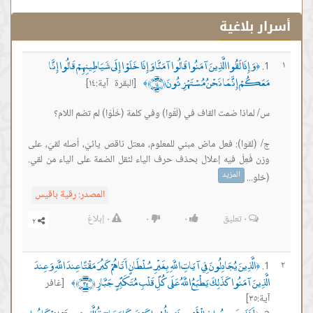
أسرار بلاغية
وَإِذَا لَقُوا الَّذِينَ آمَنُوا قَالُوا آمَنَّا وَإِذَا خَلَوْا إِلَى شَيَاطِينِهِمْ قَالُوا إِنَّا
١
﴿
مَعَكُمْ إِنَّمَا نَحْنُ مُسْتَهْزِئُونَ ﴿١٤﴾
[البقرة آية:١٤]
﴾
ج/ (لقوا): فعل ماض مبني للمعلوم، معتل ناقص يائيّ، أصله لقيَ، على
وزن فَعِلَ فيه إعلال بحذف حرف الياء لثقل الضمة على الياء من لقي.
المزيد
‏(خلو...
المصدر:
رقية باقيس
٠
تعليق
٠
٠
٠
إبلاغ
الَّذِينَ يُجَادِلُونَ فِي آيَاتِ اللَّهِ بِغَيْرِ سُلْطَانٍ أَتَاهُمْ كَبُرَ مَقْتًا عِندَ اللَّهِ وَعِندَ
٢
﴿
الَّذِينَ آمَنُوا كَذَلِكَ يَطْبَعُ اللَّهُ عَلَى كُلِّ قَلْبِ مُتَكَبِّرٍ جَبَّارٍ ﴿٣٥﴾
[غافر
﴾
آية:٣٥]