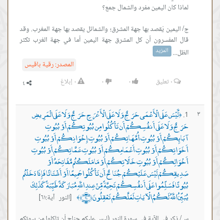
ج/ اليمين يُقصد بها جهة المشرق؛ والشمائل يقصد بها جهة المغرب. وقد
قال المفسرون أن كل المشرق جهة اليمين أما في جهة الغرب تكثر
المزيد
الظل...
المصدر:
رقية باقيس
٠
تعليق
٠
٠
٠
إبلاغ
لَّيْسَ عَلَى الْأَعْمَى حَرَجٌ وَلَا عَلَى الْأَعْرَجِ حَرَجٌ وَلَا عَلَى الْمَرِيضِ
٣
﴿
حَرَجٌ وَلَا عَلَى أَنفُسِكُمْ أَن تَأْكُلُوا مِن بُيُوتِكُمْ أَوْ بُيُوتِ
آبَائِكُمْ أَوْ بُيُوتِ أُمَّهَاتِكُمْ أَوْ بُيُوتِ إِخْوَانِكُمْ أَوْ بُيُوتِ
أَخَوَاتِكُمْ أَوْ بُيُوتِ أَعْمَامِكُمْ أَوْ بُيُوتِ عَمَّاتِكُمْ أَوْ بُيُوتِ
أَخْوَالِكُمْ أَوْ بُيُوتِ خَالَاتِكُمْ أَوْ مَا مَلَكْتُم مَّفَاتِحَهُ أَوْ
صَدِيقِكُمْ لَيْسَ عَلَيْكُمْ جُنَاحٌ أَن تَأْكُلُوا جَمِيعًا أَوْ أَشْتَاتًا فَإِذَا دَخَلْتُم
بُيُوتًا فَسَلِّمُوا عَلَى أَنفُسِكُمْ تَحِيَّةً مِّنْ عِندِ اللَّهِ مُبَارَكَةً طَيِّبَةً كَذَلِكَ
يُبَيِّنُ اللَّهُ لَكُمُ الْآيَاتِ لَعَلَّكُمْ تَعْقِلُونَ ﴿٦١﴾
[النور آية:٦١]
﴾
س/ ذكر في الآية في سورة النور (ليس عليكم جناح أن تاكلوا من بيوتكم