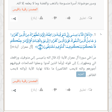
وسرر موضونة: أسرة منسوجة بالذهب والفضة وما لا يعلمه إلا الله.
المصدر:
رقية باقيس
٠
تعليق
٠
٠
٠
إبلاغ
إِذْ قَالَ اللَّهُ يَا عِيسَى إِنِّي مُتَوَفِّيكَ وَرَافِعُكَ إِلَيَّ وَمُطَهِّرُكَ مِنَ الَّذِينَ كَفَرُوا
١٠
﴿
وَجَاعِلُ الَّذِينَ اتَّبَعُوكَ فَوْقَ الَّذِينَ كَفَرُوا إِلَى يَوْمِ الْقِيَامَةِ ثُمَّ إِلَيَّ مَرْجِعُكُمْ
فَأَحْكُمُ بَيْنَكُمْ فِيمَا كُنتُمْ فِيهِ تَخْتَلِفُونَ ﴿٥٥﴾
[آل عمران آية:٥٥]
﴾
س/ في سورة آل عمران الآية (إذ قال الله ياعيسى إني متوفيك ورافعك
اليّ ومطهرك...) إلى قوله (وأما الذين آمنوا وعملوا الصالحات فيوفيهم
أجورهم والله لايحب الظالمين) ما دلالة نهاية الآية (والله لايحب
المزيد
الظالم...
المصدر:
رقية باقيس
٠
تعليق
١
٠
٠
إبلاغ