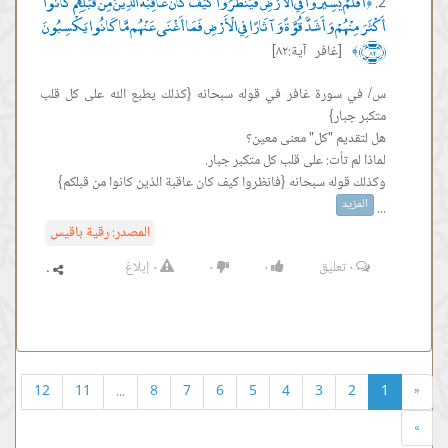
أَفَلَمْ يَسِيرُوا فِي الْأَرْضِ فَيَنظُرُوا كَيْفَ كَانَ عَاقِبَةُ الَّذِينَ مِن قَبْلِهِمْ كَانُوا
﴿
أَكْثَرَ مِنْهُمْ وَأَشَدَّ قُوَّةً وَآثَارًا فِي الْأَرْضِ فَمَا أَغْنَى عَنْهُم مَّا كَانُوا يَكْسِبُونَ
﴿٨٢﴾
[غافر آية:٨٢]
﴾
س/ في سورة غافر في قوله سبحانه {كذلك يطبع الله على كل قلب
المزيد
‏...
المصدر:
رقية باقيس
٠
تعليق
٠
٠
٠
إبلاغ
12
11
...
8
7
6
5
4
3
2
1
«
»