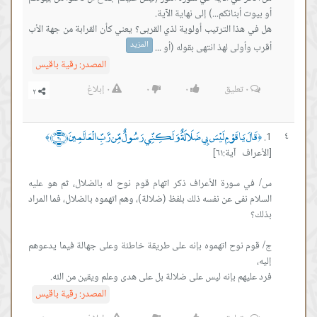
هل في هذا الترتيب أولوية لذي القربى؟ يعني كأن القرابة من جهة الأب
المزيد
أقرب وأولى لهذ انتهى بقوله (أو ...
المصدر:
رقية باقيس
٠
تعليق
٠
٠
٠
إبلاغ
قَالَ يَا قَوْمِ لَيْسَ بِي ضَلَالَةٌ وَلَكِنِّي رَسُولٌ مِّن رَّبِّ الْعَالَمِينَ ﴿٦١﴾
٤
﴾
﴿
[الأعراف آية:٦١]
س/ في سورة الأعراف ذكر اتهام قوم نوح له بالضلال، ثم هو عليه
السلام نفى عن نفسه ذلك بلفظ (ضلالة)، وهم اتهموه بالضلال، فما المراد
ج/ قوم نوح اتهموه بإنه على طريقة خاطئة وعلى جهالة فيما يدعوهم
فرد عليهم بإنه ليس على ضلالة بل على هدى وعلم ويقين من الله.
المصدر:
رقية باقيس