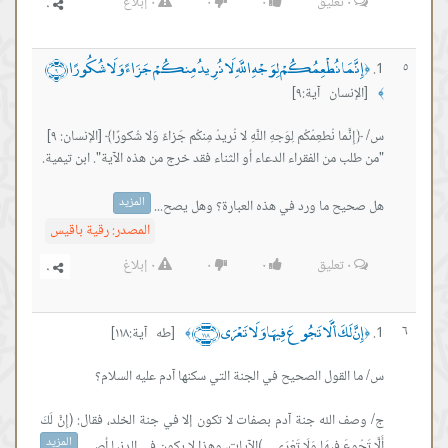
٠
تعليق
٠
٠
٠
إبلاغ
إِنَّمَا نُطْعِمُكُمْ لِوَجْهِ اللَّهِ لَا نُرِيدُ مِنكُمْ جَزَاءً وَلَا شُكُورًا ﴿٩﴾
٥
﴿
[الإنسان آية:٩]
﴾
المزيد
هل صحيح ما ورد في هذه العبارة؟ وهل يصح...
المصدر:
رقية باقيس
٠
تعليق
٠
٠
٠
إبلاغ
إِنَّ لَكَ أَلَّا تَجُوعَ فِيهَا وَلَا تَعْرَى ﴿١١٨﴾
٦
[طه آية:١١٨]
﴾
﴿
ج/ وصف الله جنة آدم بصفات لا تكون إلا في جنة الخلد، فقال: (إِنَّ لَكَ
المزيد
أَلَّا تَجُوعَ فِيهَا وَلَا تَعْرَى ...)الآيات، وهذا لا يكون في الدنيا أص...