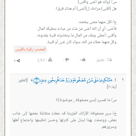
وكل منهما عطاء من الله، سواء كان غنى أو قنية.
المصدر:
رقية باقيس
٠
تعليق
١
٠
٠
إبلاغ
مُتَّكِئِينَ عَلَى سُرُرٍ مَّصْفُوفَةٍ وَزَوَّجْنَاهُم بِحُورٍ عِينٍ ﴿٢٠﴾
٩
[الطور
﴾
﴿
آية:٢٠]
ج/ سرر مصفوفة: الأرائك المزينة قد جعلت متقابلة بعضها إلى جانب
بعض، ووصفت بهذا ليدل على كثرتها وحسن تنظيمها واجتماع أهلها