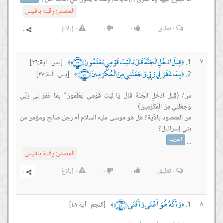
المصدر:
رقية باقيس
٠
تعليق
٠
٠
٠
إبلاغ
قِيلَ ادْخُلِ الْجَنَّةَ قَالَ يَا لَيْتَ قَوْمِي يَعْلَمُونَ ﴿٢٦﴾
٧
[يس آية:٢٦]
﴾
﴿
بِمَا غَفَرَ لِي رَبِّي وَجَعَلَنِي مِنَ الْمُكْرَمِينَ ﴿٢٧﴾
[يس آية:٢٧]
﴾
﴿
س/ (قِيلَ ادْخُلِ الْجَنَّةَ قَالَ يَا لَيْتَ قَوْمِي يَعْلَمُونَ* بِمَا غَفَرَ لِي رَبِّي
من المقصود بالآية؟ هل هو موسى عليه السلام أم رجل صالح ومؤمن من
المزيد
...
المصدر:
رقية باقيس
٠
تعليق
٠
٠
٠
إبلاغ
وَأَنَّهُ هُوَ أَغْنَى وَأَقْنَى ﴿٤٨﴾
٨
[النجم آية:٤٨]
﴾
﴿