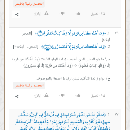
المصدر:
رقية باقيس
٠
تعليق
٠
٠
٠
إبلاغ
وَمَا أَهْلَكْنَا مِن قَرْيَةٍ إِلَّا وَلَهَا كِتَابٌ مَّعْلُومٌ ﴿٤﴾
٧٦
[الحجر
﴾
﴿
آية:٤]
وَمَا أَهْلَكْنَا مِن قَرْيَةٍ إِلَّا لَهَا مُنذِرُونَ ﴿٢٠٨﴾
[الشعراء آية:٢٠٨]
﴾
﴿
س/ ما هو المعنى الذي أضيف بزيادة الواو للآية؟ ﴿وَمَا أَهْلَكْنَا مِن قَرْيَةٍ
ج/ الواو زائدة للتأكيد لبيان ارتباط الصفة بالموصوف.
المصدر:
رقية باقيس
٠
تعليق
٠
٠
٠
إبلاغ
يَسْأَلُونَكَ عَنِ الشَّهْرِ الْحَرَامِ قِتَالٍ فِيهِ قُلْ قِتَالٌ فِيهِ كَبِيرٌ وَصَدٌّ عَن
٧٧
﴿
سَبِيلِ اللَّهِ وَكُفْرٌ بِهِ وَالْمَسْجِدِ الْحَرَامِ وَإِخْرَاجُ أَهْلِهِ مِنْهُ أَكْبَرُ عِندَ اللَّهِ
وَالْفِتْنَةُ أَكْبَرُ مِنَ الْقَتْلِ وَلَا يَزَالُونَ يُقَاتِلُونَكُمْ حَتَّى يَرُدُّوكُمْ عَن