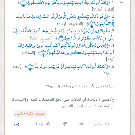
وَلَقَدْ أَنزَلْنَا إِلَيْكَ آيَاتٍ بَيِّنَاتٍ وَمَا يَكْفُرُ بِهَا إِلَّا الْفَاسِقُونَ ﴿٩٩﴾
٨٠
﴾
﴿
[البقرة آية:٩٩]
بَلْ هُوَ آيَاتٌ بَيِّنَاتٌ فِي صُدُورِ الَّذِينَ أُوتُوا الْعِلْمَ وَمَا يَجْحَدُ بِآيَاتِنَا
﴿
إِلَّا الظَّالِمُونَ ﴿٤٩﴾
[العنكبوت آية:٤٩]
﴾
هُوَ الَّذِي يُنَزِّلُ عَلَى عَبْدِهِ آيَاتٍ بَيِّنَاتٍ لِّيُخْرِجَكُم مِّنَ الظُّلُمَاتِ إِلَى
﴿
النُّورِ وَإِنَّ اللَّهَ بِكُمْ لَرَءُوفٌ رَّحِيمٌ ﴿٩﴾
[الحديد آية:٩]
﴾
إِنَّ الَّذِينَ يُحَادُّونَ اللَّهَ وَرَسُولَهُ كُبِتُوا كَمَا كُبِتَ الَّذِينَ مِن قَبْلِهِمْ وَقَدْ
﴿
أَنزَلْنَا آيَاتٍ بَيِّنَاتٍ وَلِلْكَافِرِينَ عَذَابٌ مُّهِينٌ ﴿٥﴾
[المجادلة
﴾
آية:٥]
وَكَذَلِكَ أَنزَلْنَاهُ آيَاتٍ بَيِّنَاتٍ وَأَنَّ اللَّهَ يَهْدِي مَن يُرِيدُ ﴿١٦﴾
[الحج
﴾
﴿
آية:١٦]
ج/ معنى (الآيات): أي الدالات على الحق المحصلات للعلم. و(البينات):
أي الواضحات المبنية لصدق الأنبياء.
المصدر:
رقية باقيس
٠
تعليق
٠
٠
٠
إبلاغ