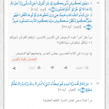
يَغْفِرْ لَكُم مِّن ذُنُوبِكُمْ وَيُؤَخِّرْكُمْ إِلَى أَجَلٍ مُّسَمًّى إِنَّ أَجَلَ اللَّهِ
٧١
﴿
إِذَا جَاءَ لَا يُؤَخَّرُ لَوْ كُنتُمْ تَعْلَمُونَ ﴿٤﴾
[نوح آية:٤]
﴾
إِن تُبْدُوا الصَّدَقَاتِ فَنِعِمَّا هِيَ وَإِن تُخْفُوهَا وَتُؤْتُوهَا الْفُقَرَاءَ فَهُوَ
﴿
خَيْرٌ لَّكُمْ وَيُكَفِّرُ عَنكُم مِّن سَيِّئَاتِكُمْ وَاللَّهُ بِمَا تَعْمَلُونَ خَبِيرٌ
﴿٢٧١﴾
[البقرة آية:٢٧١]
﴾
س/ هل "من" تفيد التبعيض في الآيتين الآتيتين: ﴿يَغْفِرْ لَكُم مِّن ذُنُوبِكُمْ
ج/ وردت في كلام المفسرين بمعنى الجنس ولبعضهم أنها للتبعيض.
المصدر:
رقية باقيس
٠
تعليق
٠
٠
٠
إبلاغ
وَإِذْ قَالَ لُقْمَانُ لِابْنِهِ وَهُوَ يَعِظُهُ يَا بُنَيَّ لَا تُشْرِكْ بِاللَّهِ إِنَّ الشِّرْكَ لَظُلْمٌ
٧٢
﴿
عَظِيمٌ ﴿١٣﴾
[لقمان آية:١٣]
﴾