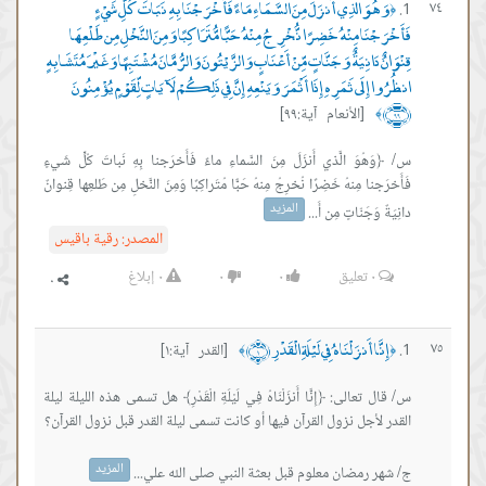
وَهُوَ الَّذِي أَنزَلَ مِنَ السَّمَاءِ مَاءً فَأَخْرَجْنَا بِهِ نَبَاتَ كُلِّ شَيْءٍ
٧٤
﴿
فَأَخْرَجْنَا مِنْهُ خَضِرًا نُّخْرِجُ مِنْهُ حَبًّا مُّتَرَاكِبًا وَمِنَ النَّخْلِ مِن طَلْعِهَا
قِنْوَانٌ دَانِيَةٌ وَجَنَّاتٍ مِّنْ أَعْنَابٍ وَالزَّيْتُونَ وَالرُّمَّانَ مُشْتَبِهًا وَغَيْرَ مُتَشَابِهٍ
انظُرُوا إِلَى ثَمَرِهِ إِذَا أَثْمَرَ وَيَنْعِهِ إِنَّ فِي ذَلِكُمْ لَآيَاتٍ لِّقَوْمٍ يُؤْمِنُونَ
﴿٩٩﴾
[الأنعام آية:٩٩]
﴾
س/ ﴿وَهُوَ الَّذي أَنزَلَ مِنَ السَّماءِ ماءً فَأَخرَجنا بِهِ نَباتَ كُلِّ شَيءٍ
فَأَخرَجنا مِنهُ خَضِرًا نُخرِجُ مِنهُ حَبًّا مُتَراكِبًا وَمِنَ النَّخلِ مِن طَلعِها قِنوانٌ
المزيد
دانِيَةٌ وَجَنّاتٍ مِن أَ...
المصدر:
رقية باقيس
٠
تعليق
٠
٠
٠
إبلاغ
إِنَّا أَنزَلْنَاهُ فِي لَيْلَةِ الْقَدْرِ ﴿١﴾
٧٥
[القدر آية:١]
﴾
﴿
س/ قال تعالى: ﴿إِنَّا أَنزَلْنَاهُ فِي لَيْلَةِ الْقَدْرِ﴾ هل تسمى هذه الليلة ليلة
المزيد
ج/ شهر رمضان معلوم قبل بعثة النبي صلى الله علي...