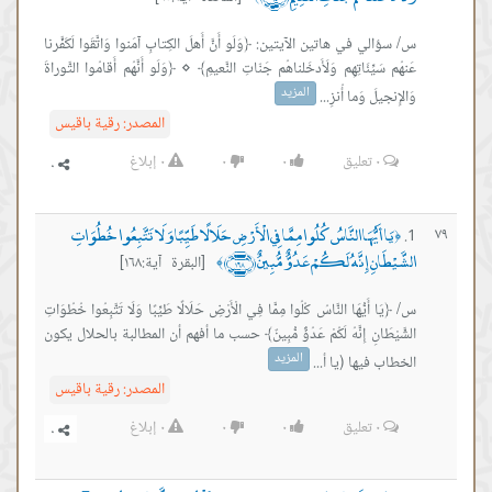
س/ سؤالي في هاتين الآيتين: ﴿وَلَو أَنَّ أَهلَ الكِتابِ آمَنوا وَاتَّقَوا لَكَفَّرنا
عَنهُم سَيِّئَاتِهِم وَلَأَدخَلناهُم جَنّاتِ النَّعيمِ﴾ ⋄ ﴿وَلَو أَنَّهُم أَقامُوا التَّوراةَ
المزيد
وَالإِنجيلَ وَما أُنزِ...
المصدر:
رقية باقيس
٠
تعليق
٠
٠
٠
إبلاغ
يَا أَيُّهَا النَّاسُ كُلُوا مِمَّا فِي الْأَرْضِ حَلَالًا طَيِّبًا وَلَا تَتَّبِعُوا خُطُوَاتِ
٧٩
﴿
الشَّيْطَانِ إِنَّهُ لَكُمْ عَدُوٌّ مُّبِينٌ ﴿١٦٨﴾
[البقرة آية:١٦٨]
﴾
س/ ﴿يَا أَيُّهَا النَّاسُ كُلُوا مِمَّا فِي الْأَرْضِ حَلَالًا طَيِّبًا وَلَا تَتَّبِعُوا خُطُوَاتِ
الشَّيْطَانِ إِنَّهُ لَكُمْ عَدُوٌّ مُّبِينٌ﴾ حسب ما أفهم أن المطالبة بالحلال يكون
المزيد
الخطاب فيها (يا أ...
المصدر:
رقية باقيس
٠
تعليق
٠
٠
٠
إبلاغ