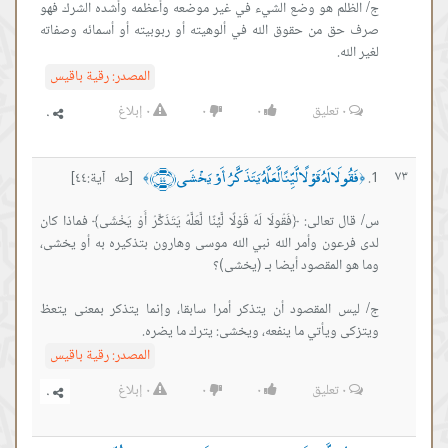
ج/ الظلم هو وضع الشيء في غير موضعه وأعظمه وأشده الشرك فهو
صرف حق من حقوق الله في ألوهيته أو ربوبيته أو أسمائه وصفاته
لغير الله.
المصدر:
رقية باقيس
٠
تعليق
٠
٠
٠
إبلاغ
فَقُولَا لَهُ قَوْلًا لَّيِّنًا لَّعَلَّهُ يَتَذَكَّرُ أَوْ يَخْشَى ﴿٤٤﴾
٧٣
[طه آية:٤٤]
﴾
﴿
س/ قال تعالى: ﴿فَقُولَا لَهُ قَوْلًا لَّيِّنًا لَّعَلَّهُ يَتَذَكَّرُ أَوْ يَخْشَى﴾ فماذا كان
لدى فرعون وأمر الله نبي الله موسى وهارون بتذكيره به أو يخشى،
ج/ ليس المقصود أن يتذكر أمرا سابقا، وإنما يتذكر بمعنى يتعظ
ويتزكى ويأتي ما ينفعه، ويخشى: يترك ما يضره.
المصدر:
رقية باقيس
٠
تعليق
٠
٠
٠
إبلاغ