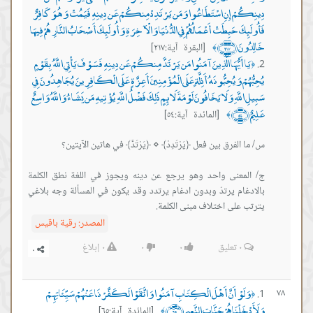
دِينِكُمْ إِنِ اسْتَطَاعُوا وَمَن يَرْتَدِدْ مِنكُمْ عَن دِينِهِ فَيَمُتْ وَهُوَ كَافِرٌ
فَأُولَئِكَ حَبِطَتْ أَعْمَالُهُمْ فِي الدُّنْيَا وَالْآخِرَةِ وَأُولَئِكَ أَصْحَابُ النَّارِ هُمْ فِيهَا
خَالِدُونَ ﴿٢١٧﴾
[البقرة آية:٢١٧]
﴾
يَا أَيُّهَا الَّذِينَ آمَنُوا مَن يَرْتَدَّ مِنكُمْ عَن دِينِهِ فَسَوْفَ يَأْتِي اللَّهُ بِقَوْمٍ
﴿
يُحِبُّهُمْ وَيُحِبُّونَهُ أَذِلَّةٍ عَلَى الْمُؤْمِنِينَ أَعِزَّةٍ عَلَى الْكَافِرِينَ يُجَاهِدُونَ فِي
سَبِيلِ اللَّهِ وَلَا يَخَافُونَ لَوْمَةَ لَائِمٍ ذَلِكَ فَضْلُ اللَّهِ يُؤْتِيهِ مَن يَشَاءُ وَاللَّهُ وَاسِعٌ
عَلِيمٌ ﴿٥٤﴾
[المائدة آية:٥٤]
﴾
ج/ المعنى واحد وهو يرجع عن دينه ويجوز في اللغة نطق الكلمة
بالادغام يرتدّ وبدون ادغام يرتدد وقد يكون في المسألة وجه بلاغي
يترتب على اختلاف مبنى الكلمة.
المصدر:
رقية باقيس
٠
تعليق
٠
٠
٠
إبلاغ
وَلَوْ أَنَّ أَهْلَ الْكِتَابِ آمَنُوا وَاتَّقَوْا لَكَفَّرْنَا عَنْهُمْ سَيِّئَاتِهِمْ
٧٨
﴿
وَلَأَدْخَلْنَاهُمْ جَنَّاتِ النَّعِيمِ ﴿٦٥﴾
[المائدة آية:٦٥]
﴾