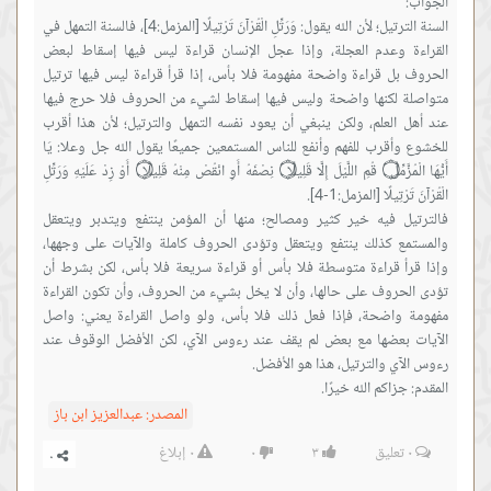
السنة الترتيل؛ لأن الله يقول: وَرَتِّلِ الْقُرْآنَ تَرْتِيلًا [المزمل:4]، فالسنة التمهل في
القراءة وعدم العجلة، وإذا عجل الإنسان قراءة ليس فيها إسقاط لبعض
الحروف بل قراءة واضحة مفهومة فلا بأس، إذا قرأ قراءة ليس فيها ترتيل
متواصلة لكنها واضحة وليس فيها إسقاط لشيء من الحروف فلا حرج فيها
عند أهل العلم، ولكن ينبغي أن يعود نفسه التمهل والترتيل؛ لأن هذا أقرب
للخشوع وأقرب للفهم وأنفع للناس المستمعين جميعًا يقول الله جل وعلا: يَا
أَيُّهَا الْمُزَّمِّلُ ۝ قُمِ اللَّيْلَ إِلَّا قَلِيلًا ۝ نِصْفَهُ أَوِ انْقُصْ مِنْهُ قَلِيلًا ۝ أَوْ زِدْ عَلَيْهِ وَرَتِّلِ
فالترتيل فيه خير كثير ومصالح؛ منها أن المؤمن ينتفع ويتدبر ويتعقل
والمستمع كذلك ينتفع ويتعقل وتؤدى الحروف كاملة والآيات على وجهها،
وإذا قرأ قراءة متوسطة فلا بأس أو قراءة سريعة فلا بأس، لكن بشرط أن
تؤدى الحروف على حالها، وأن لا يخل بشيء من الحروف، وأن تكون القراءة
مفهومة واضحة، فإذا فعل ذلك فلا بأس، ولو واصل القراءة يعني: واصل
الآيات بعضها مع بعض لم يقف عند رءوس الآي، لكن الأفضل الوقوف عند
المقدم: جزاكم الله خيرًا.
المصدر:
عبدالعزيز ابن باز
٠
تعليق
٣
٠
٠
إبلاغ