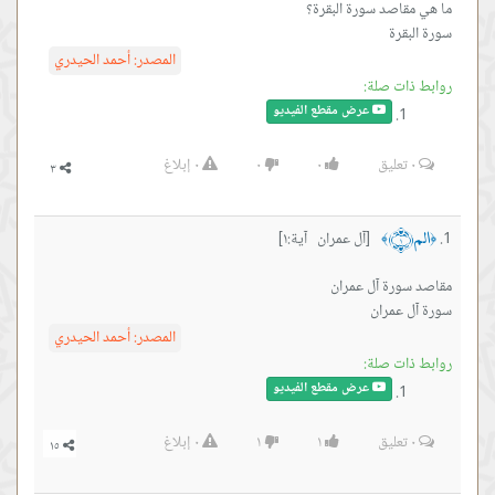
سورة البقرة
المصدر:
أحمد الحيدري
روابط ذات صلة:
عرض مقطع الفيديو
٠
تعليق
٠
٠
٠
إبلاغ
الم ﴿١﴾
[آل عمران آية:١]
﴾
﴿
سورة آل عمران
المصدر:
أحمد الحيدري
روابط ذات صلة:
عرض مقطع الفيديو
٠
تعليق
١
١
٠
إبلاغ