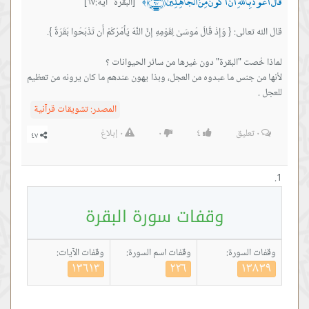
قَالَ أَعُوذُ بِاللَّهِ أَنْ أَكُونَ مِنَ الْجَاهِلِينَ ﴿٦٧﴾
[البقرة آية:٦٧]
﴾
لأنها من جنس ما عبدوه من العجل، وبذا يهون عندهم ما كان يرونه من تعظيم
للعجل .
المصدر:
تشويقات قرآنية
٠
تعليق
٤
٠
٠
إبلاغ
وقفات سورة البقرة
وقفات السورة:
وقفات اسم السورة:
وقفات الآيات:
١٣٦١٣
٢٢٦
١٣٨٣٩