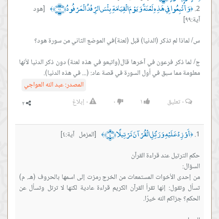
وَأُتْبِعُوا فِي هَذِهِ لَعْنَةً وَيَوْمَ الْقِيَامَةِ بِئْسَ الرِّفْدُ الْمَرْفُودُ ﴿٩٩﴾
[هود
﴾
﴿
آية:٩٩]
ج/ لما ذكر فرعون في آخرها قال(واتبعو في هذه لعنة) دون ذكر الدنيا لأنها
معلومة مما سبق في أول السورة في قصة عاد: (... في هذه الدنيا).
المصدر:
عبد الله العواجي
٠
تعليق
١
٠
٠
إبلاغ
أَوْ زِدْ عَلَيْهِ وَرَتِّلِ الْقُرْآنَ تَرْتِيلًا ﴿٤﴾
[المزمل آية:٤]
﴾
﴿
من إحدى الأخوات المستمعات من الخرج رمزت إلى اسمها بالحروف (هـ. م)
تسأل وتقول: إنها تقرأ القرآن الكريم قراءة عادية لكنها لا ترتل وتسأل عن