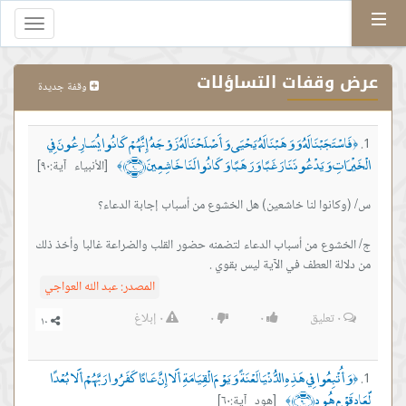
Menu
Toggle
gation
عرض وقفات التساؤلات
وقفة جديدة
فَاسْتَجَبْنَا لَهُ وَوَهَبْنَا لَهُ يَحْيَى وَأَصْلَحْنَا لَهُ زَوْجَهُ إِنَّهُمْ كَانُوا يُسَارِعُونَ فِي
﴿
الْخَيْرَاتِ وَيَدْعُونَنَا رَغَبًا وَرَهَبًا وَكَانُوا لَنَا خَاشِعِينَ ﴿٩٠﴾
[الأنبياء آية:٩٠]
﴾
ج/ الخشوع من أسباب الدعاء لتضمنه حضور القلب والضراعة غالبا وأخذ ذلك
من دلالة العطف في الآية ليس بقوي .
المصدر:
عبد الله العواجي
٠
تعليق
٠
٠
٠
إبلاغ
وَأُتْبِعُوا فِي هَذِهِ الدُّنْيَا لَعْنَةً وَيَوْمَ الْقِيَامَةِ أَلَا إِنَّ عَادًا كَفَرُوا رَبَّهُمْ أَلَا بُعْدًا
﴿
لِّعَادٍ قَوْمِ هُودٍ ﴿٦٠﴾
[هود آية:٦٠]
﴾