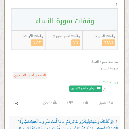
وقفات سورة النساء
وقفات السورة:
وقفات اسم السورة:
وقفات الآيات:
٦١١٣
٧٦
٦١٨٩
سورة النساء
المصدر:
أحمد الحيدري
روابط ذات صلة:
عرض مقطع الفيديو
٠
تعليق
١
١
٠
إبلاغ
وَكَذَلِكَ أَوْحَيْنَا إِلَيْكَ رُوحًا مِّنْ أَمْرِنَا مَا كُنتَ تَدْرِي مَا الْكِتَابُ وَلَا
﴿
الْإِيمَانُ وَلَكِن جَعَلْنَاهُ نُورًا نَّهْدِي بِهِ مَن نَّشَاءُ مِنْ عِبَادِنَا وَإِنَّكَ لَتَهْدِي إِلَى