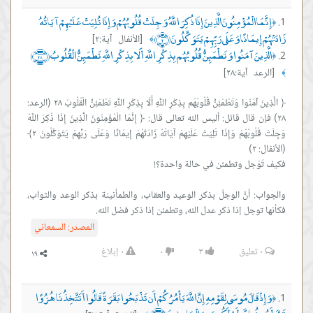
إِنَّمَا الْمُؤْمِنُونَ الَّذِينَ إِذَا ذُكِرَ اللَّهُ وَجِلَتْ قُلُوبُهُمْ وَإِذَا تُلِيَتْ عَلَيْهِمْ آيَاتُهُ
﴿
زَادَتْهُمْ إِيمَانًا وَعَلَى رَبِّهِمْ يَتَوَكَّلُونَ ﴿٢﴾
[الأنفال آية:٢]
﴾
الَّذِينَ آمَنُوا وَتَطْمَئِنُّ قُلُوبُهُم بِذِكْرِ اللَّهِ أَلَا بِذِكْرِ اللَّهِ تَطْمَئِنُّ الْقُلُوبُ ﴿٢٨﴾
﴿
[الرعد آية:٢٨]
﴾
﴿ الَّذِينَ آمَنُوا وَتَطْمَئِنُّ قُلُوبُهُم بِذِكْرِ اللَّهِ أَلَا بِذِكْرِ اللَّهِ تَطْمَئِنُّ الْقُلُوبُ ٢٨ (الرعد:
٢٨) فإن قال قائل: أليس الله تعالى قال: ﴿ إِنَّمَا الْمُؤْمِنُونَ الَّذِينَ إِذَا ذُكِرَ اللَّهُ
وَجِلَتْ قُلُوبُهُمْ وَإِذَا تُلِيَتْ عَلَيْهِمْ آيَاتُهُ زَادَتْهُمْ إِيمَانًا وَعَلَى رَبِّهِمْ يَتَوَكَّلُونَ ٢﴾
والجواب: أنَّ الوجلَ بذكر الوعيد والعقاب، والطمأنينة بذكر الوعد والثواب،
فكأنها توجل إذا ذكر عدل الله، وتطمئن إذا ذكر فضل الله.
المصدر:
السمعاني
٠
تعليق
٣
٠
٠
إبلاغ
وَإِذْ قَالَ مُوسَى لِقَوْمِهِ إِنَّ اللَّهَ يَأْمُرُكُمْ أَن تَذْبَحُوا بَقَرَةً قَالُوا أَتَتَّخِذُنَا هُزُوًا
﴿