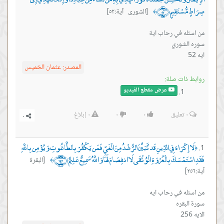
صِرَاطٍ مُّسْتَقِيمٍ ﴿٥٢﴾
[الشورى آية:٥٢]
﴾
ايه 52
المصدر:
عثمان الخميس
روابط ذات صلة:
عرض مقطع الفيديو
٠
تعليق
٠
٠
٠
إبلاغ
لَا إِكْرَاهَ فِي الدِّينِ قَد تَّبَيَّنَ الرُّشْدُ مِنَ الْغَيِّ فَمَن يَكْفُرْ بِالطَّاغُوتِ وَيُؤْمِن بِاللَّهِ
﴿
فَقَدِ اسْتَمْسَكَ بِالْعُرْوَةِ الْوُثْقَى لَا انفِصَامَ لَهَا وَاللَّهُ سَمِيعٌ عَلِيمٌ ﴿٢٥٦﴾
[البقرة
﴾
آية:٢٥٦]
الايه 256