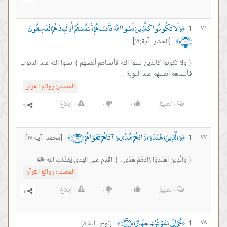
وَلَا تَكُونُوا كَالَّذِينَ نَسُوا اللَّهَ فَأَنسَاهُمْ أَنفُسَهُمْ أُولَئِكَ هُمُ الْفَاسِقُونَ
٧٦
﴿
﴿١٩﴾
[الحشر آية:١٩]
﴾
﴿ ولا تكونوا كالذين نسوا الله فأنساهم أنفسهم ﴾ نسوا الله عند الذنوب
فأنساهم أنفسهم عند التوبة . .
المصدر:
روائع القرآن
٠
تعليق
٠
٠
٠
إبلاغ
وَالَّذِينَ اهْتَدَوْا زَادَهُمْ هُدًى وَآتَاهُمْ تَقْوَاهُمْ ﴿١٧﴾
٧٧
[محمد آية:١٧]
﴾
﴿
﴿ وَالَّذِينَ اهْتَدَوْا زَادَهُمْ هُدًى .. ﴾ اقْدِم على الهدى يُقَدِّمْكَ الله ﷻ
المصدر:
روائع القرآن
٠
تعليق
٠
٠
٠
إبلاغ
ثُمَّ إِنِّي دَعَوْتُهُمْ جِهَارًا ﴿٨﴾
٧٨
[نوح آية:٨]
﴾
﴿