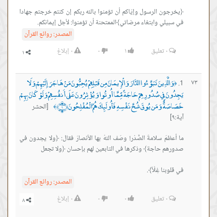
﴿يخرجون الرسول وإيّاكم أن تؤمنوا بالله ربكم إن كنتم خرجتم جهادا
في سبيلي وابتغاء مرضاتي﴾الممتحنة أن تؤمنوا: لأجل إيمانكم.
المصدر:
روائع القرآن
٠
تعليق
١
٠
٠
إبلاغ
وَالَّذِينَ تَبَوَّءُوا الدَّارَ وَالْإِيمَانَ مِن قَبْلِهِمْ يُحِبُّونَ مَنْ هَاجَرَ إِلَيْهِمْ وَلَا
٧٣
﴿
يَجِدُونَ فِي صُدُورِهِمْ حَاجَةً مِّمَّا أُوتُوا وَيُؤْثِرُونَ عَلَى أَنفُسِهِمْ وَلَوْ كَانَ بِهِمْ
خَصَاصَةٌ وَمَن يُوقَ شُحَّ نَفْسِهِ فَأُولَئِكَ هُمُ الْمُفْلِحُونَ ﴿٩﴾
[الحشر
﴾
آية:٩]
ما أعظمَ سلامةَ الصَّدْر! وصَف اللهُ بها الأنصارَ فقال: ﴿ولا يجدون في
في قلوبنا غِلّاً﴾.
المصدر:
روائع القرآن
٠
تعليق
٠
٠
٠
إبلاغ