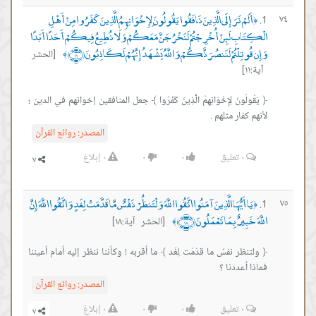
أَلَمْ تَرَ إِلَى الَّذِينَ نَافَقُوا يَقُولُونَ لِإِخْوَانِهِمُ الَّذِينَ كَفَرُوا مِنْ أَهْلِ
٧٤
﴿
الْكِتَابِ لَئِنْ أُخْرِجْتُمْ لَنَخْرُجَنَّ مَعَكُمْ وَلَا نُطِيعُ فِيكُمْ أَحَدًا أَبَدًا
وَإِن قُوتِلْتُمْ لَنَنصُرَنَّكُمْ وَاللَّهُ يَشْهَدُ إِنَّهُمْ لَكَاذِبُونَ ﴿١١﴾
[الحشر
﴾
آية:١١]
﴿ يَقُولُونَ لِإِخْوَانِهِمُ الَّذِينَ كَفَرُوا ﴾ جعل المنافقين إخوانهم في الدين ؛
لأنهم كفار مثلهم .
المصدر:
روائع القرآن
٠
تعليق
٠
٠
٠
إبلاغ
يَا أَيُّهَا الَّذِينَ آمَنُوا اتَّقُوا اللَّهَ وَلْتَنظُرْ نَفْسٌ مَّا قَدَّمَتْ لِغَدٍ وَاتَّقُوا اللَّهَ إِنَّ
٧٥
﴿
اللَّهَ خَبِيرٌ بِمَا تَعْمَلُونَ ﴿١٨﴾
[الحشر آية:١٨]
﴾
﴿ ولتنظر نفسٌ ما قدّمَت لِغَد ﴾ ما أقربه ! وكأننا ننظر إليه أمام أعيننا
فماذا أعددنا ؟
المصدر:
روائع القرآن
٠
تعليق
٠
٠
٠
إبلاغ