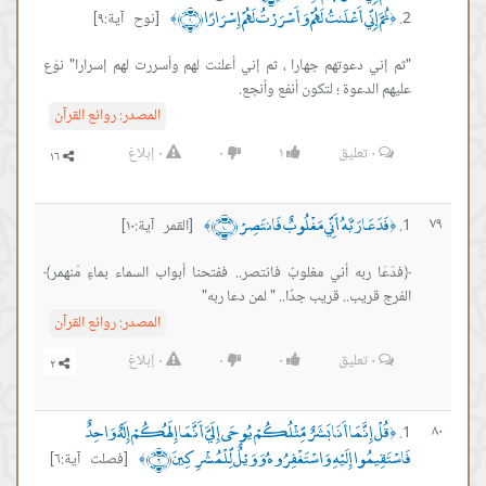
ثُمَّ إِنِّي أَعْلَنتُ لَهُمْ وَأَسْرَرْتُ لَهُمْ إِسْرَارًا ﴿٩﴾
[نوح آية:٩]
﴾
﴿
"ثم إني دعوتهم جهارا ، ثم إني أعلنت لهم وأسررت لهم إسرارا" نوّع
عليهم الدعوة ؛ لتكون أنفع وأنجع.
المصدر:
روائع القرآن
٠
تعليق
١
٠
٠
إبلاغ
فَدَعَا رَبَّهُ أَنِّي مَغْلُوبٌ فَانتَصِرْ ﴿١٠﴾
٧٩
[القمر آية:١٠]
﴾
﴿
﴿فدَعَا ربه أني مغلوبٌ فانتصر.. ففتحنا أبواب السماء بماءٍ مُنهمر﴾
الفرج قريب.. قريب جدًا.. " لمن دعا ربه"
المصدر:
روائع القرآن
٠
تعليق
٠
٠
٠
إبلاغ
قُلْ إِنَّمَا أَنَا بَشَرٌ مِّثْلُكُمْ يُوحَى إِلَيَّ أَنَّمَا إِلَهُكُمْ إِلَهٌ وَاحِدٌ
٨٠
﴿
فَاسْتَقِيمُوا إِلَيْهِ وَاسْتَغْفِرُوهُ وَوَيْلٌ لِّلْمُشْرِكِينَ ﴿٦﴾
[فصلت آية:٦]
﴾