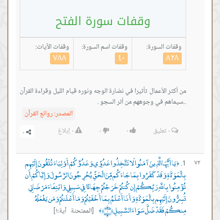
وقفات سورة الفتح
وقفات السورة:
وقفات اسم السورة:
وقفات الآيات:
٧٨٨
٤٠
٨٢٨
من أكثر الأعمال تأثيرا في نضارة الوجه ونوره قيام الليل وقراءة القرآن
..سيماهم في وجوههم من أثر السجو .
المصدر:
روائع القرآن
٠
تعليق
٠
٠
٠
إبلاغ
يَا أَيُّهَا الَّذِينَ آمَنُوا لَا تَتَّخِذُوا عَدُوِّي وَعَدُوَّكُمْ أَوْلِيَاءَ تُلْقُونَ إِلَيْهِم
٧٢
﴿
بِالْمَوَدَّةِ وَقَدْ كَفَرُوا بِمَا جَاءَكُم مِّنَ الْحَقِّ يُخْرِجُونَ الرَّسُولَ وَإِيَّاكُمْ أَن
تُؤْمِنُوا بِاللَّهِ رَبِّكُمْ إِن كُنتُمْ خَرَجْتُمْ جِهَادًا فِي سَبِيلِي وَابْتِغَاءَ مَرْضَاتِي
تُسِرُّونَ إِلَيْهِم بِالْمَوَدَّةِ وَأَنَا أَعْلَمُ بِمَا أَخْفَيْتُمْ وَمَا أَعْلَنتُمْ وَمَن يَفْعَلْهُ
مِنكُمْ فَقَدْ ضَلَّ سَوَاءَ السَّبِيلِ ﴿١﴾
[الممتحنة آية:١]
﴾