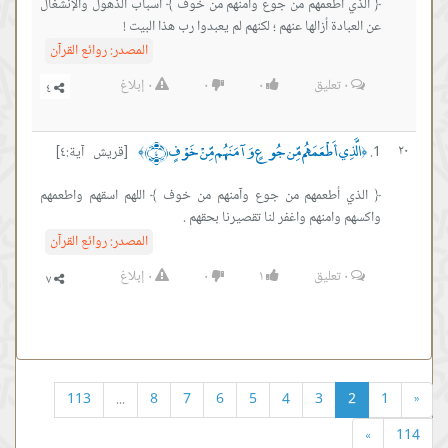
﴿ الذي أطعمهم من جوع وآمنهم من خوف ﴾ أسباب الذهول والإنشغال
عن العبادة أزالها عنهم ؛ لكنهم لم يعبدوا رب هذا البيت !
المصدر:
روائع القرآن
٠
تعليق
٠
٠
٠
إبلاغ
الَّذِي أَطْعَمَهُم مِّن جُوعٍ وَآمَنَهُم مِّنْ خَوْفٍ ﴿٤﴾
٢٠
[قريش آية:٤]
﴾
﴿
﴿ الذي أطعمهم من جوع وآمنهم من خوف ﴾ اللهم اسقهم واطعمهم
واكسهم وامنهم واغفر لنا تقصيرنا بحقهم .
المصدر:
روائع القرآن
٠
تعليق
١
٠
٠
إبلاغ
113
...
8
7
6
5
4
3
2
1
«
»
114