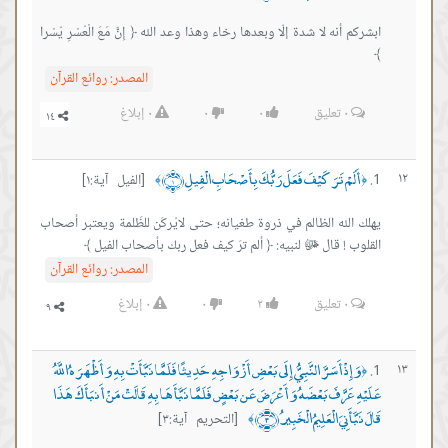
ابشركم ﺃﻧﻪ ﻻ ﺷﺪﺓ ﺇﻟّﺎ ﻭﺑﻌﺪﻫﺎ ﺭﺧﺎﺀ ﻭﻫﺬﺍ ﻭﻋﺪ ﺍﻟﻠﻪ ﴿ ﺇِﻥَّ ﻣَﻊَ ﺍﻟْﻌُﺴْﺮِ ﻳُﺴْﺮﺍ
﴾
المصدر:
روائع القرآن
٠
تعليق
٠
٠
٠
إبلاغ
أَلَمْ تَرَ كَيْفَ فَعَلَ رَبُّكَ بِأَصْحَابِ الْفِيلِ ﴿١﴾
١٢
[الفيل آية:١]
﴾
﴿
يهلك الله الظالم في ذروة طغيانه؛ حتى لايُركَن للظَلمة ويعتبر أصحاب
القلوب ! قال ﷻ لنبيه: ﴿ ألم ترَ كيف فعل ربك بأصحاب الفيل ﴾
المصدر:
روائع القرآن
٠
تعليق
٢
٠
٠
إبلاغ
وَإِذْ أَسَرَّ النَّبِيُّ إِلَى بَعْضِ أَزْوَاجِهِ حَدِيثًا فَلَمَّا نَبَّأَتْ بِهِ وَأَظْهَرَهُ اللَّهُ
١٣
﴿
عَلَيْهِ عَرَّفَ بَعْضَهُ وَأَعْرَضَ عَن بَعْضٍ فَلَمَّا نَبَّأَهَا بِهِ قَالَتْ مَنْ أَنبَأَكَ هَذَا
قَالَ نَبَّأَنِيَ الْعَلِيمُ الْخَبِيرُ ﴿٣﴾
[التحريم آية:٣]
﴾