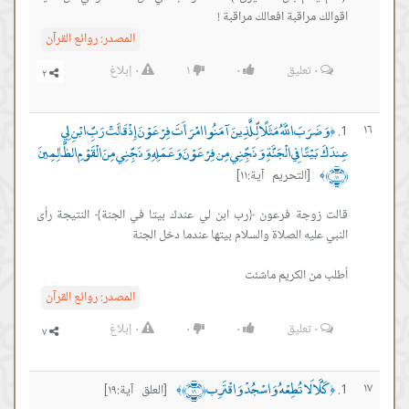
اقوالك مراقبة افعالك مراقبة !
المصدر:
روائع القرآن
٠
تعليق
٠
١
٠
إبلاغ
وَضَرَبَ اللَّهُ مَثَلًا لِّلَّذِينَ آمَنُوا امْرَأَتَ فِرْعَوْنَ إِذْ قَالَتْ رَبِّ ابْنِ لِي
١٦
﴿
عِندَكَ بَيْتًا فِي الْجَنَّةِ وَنَجِّنِي مِن فِرْعَوْنَ وَعَمَلِهِ وَنَجِّنِي مِنَ الْقَوْمِ الظَّالِمِينَ
﴿١١﴾
[التحريم آية:١١]
﴾
قالت زوجة فرعون ﴿رب ابن لي عندك بيتا في الجنة﴾ النتيجة رأى
أطلب من الكريم ماشئت
المصدر:
روائع القرآن
٠
تعليق
٠
٠
٠
إبلاغ
كَلَّا لَا تُطِعْهُ وَاسْجُدْ وَاقْتَرِب ﴿١٩﴾
١٧
[العلق آية:١٩]
﴾
﴿