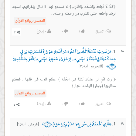
﴿كَلَّا لَا تُطِعهُ وَاسْجُد وَاقْتَرِب﴾ لا تستمع لهم، لا تبال بإغرائهم، اسجد
لربك وأطعه حتى تقترب من رحمته وجنته. .
المصدر:
روائع القرآن
٠
تعليق
١
٠
٠
إبلاغ
وَضَرَبَ اللَّهُ مَثَلًا لِّلَّذِينَ آمَنُوا امْرَأَتَ فِرْعَوْنَ إِذْ قَالَتْ رَبِّ ابْنِ لِي
١٨
﴿
عِندَكَ بَيْتًا فِي الْجَنَّةِ وَنَجِّنِي مِن فِرْعَوْنَ وَعَمَلِهِ وَنَجِّنِي مِنَ الْقَوْمِ الظَّالِمِينَ
﴿١١﴾
[التحريم آية:١١]
﴾
﴿ رَبِّ ابْنِ لِي عِنْدَكَ بَيْتًا فِي الْجَنَّةِ ﴾ عظُم الرب في قلبها ، فعظُم
مطلوبها (جوار) الواحد القهار !
المصدر:
روائع القرآن
٠
تعليق
١
٠
٠
إبلاغ
الَّذِي أَطْعَمَهُم مِّن جُوعٍ وَآمَنَهُم مِّنْ خَوْفٍ ﴿٤﴾
١٩
[قريش آية:٤]
﴾
﴿