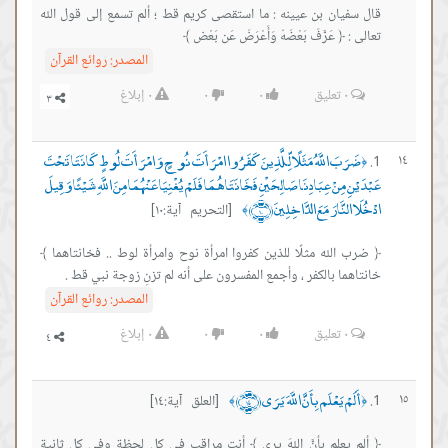
قال سفيان بن عيينه : ما استقصى كريم قط ؛ ألم تسمع إلى قول الله
تعالى : ﴿ عَرَّفَ بَعْضَهُ وَأَعْرَضَ عَن بَعْض ﴾
المصدر:
روائع القرآن
٠
تعليق
٠
٠
٠
إبلاغ
ضَرَبَ اللَّهُ مَثَلًا لِّلَّذِينَ كَفَرُوا امْرَأَتَ نُوحٍ وَامْرَأَتَ لُوطٍ كَانَتَا تَحْتَ
١٤
﴿
عَبْدَيْنِ مِنْ عِبَادِنَا صَالِحَيْنِ فَخَانَتَاهُمَا فَلَمْ يُغْنِيَا عَنْهُمَا مِنَ اللَّهِ شَيْئًا وَقِيلَ
ادْخُلَا النَّارَ مَعَ الدَّاخِلِينَ ﴿١٠﴾
[التحريم آية:١٠]
﴾
﴿ ضرب الله مثلًا للذين كفروا امرأة نوح وامرأة لوط .. فخانتاهما ﴾
خانتاهما بالكفر ، وأجمع المفسرون على أنه لم تزنِ زوجة نبي قط .
المصدر:
روائع القرآن
٠
تعليق
٠
٠
٠
إبلاغ
أَلَمْ يَعْلَم بِأَنَّ اللَّهَ يَرَى ﴿١٤﴾
١٥
[العلق آية:١٤]
﴾
﴿
﴿ ألم يعلم بأنَّ اللهَ يرى ﴾ أنت مراقب في كل لحظة وفي كل ثانية