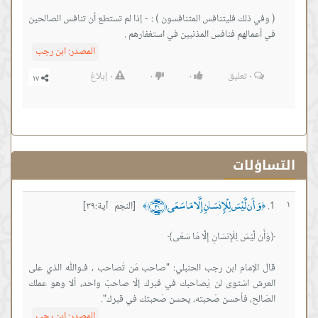
( وفي ذلك فليتنافس المتنافسون ) : - إذا لم تستطع أن تنافس الصالحين
في أعمالهم فنافس المذنبين في استغفارهم .
المصدر:
ابن رجب
٠
تعليق
٠
٠
٠
إبلاغ
التساؤلات
وَأَن لَّيْسَ لِلْإِنسَانِ إِلَّا مَا سَعَى ﴿٣٩﴾
١
[النجم آية:٣٩]
﴾
﴿
‏قال الإمام ابن رجب الحنبلي: ‏"صاحب مَن تُصاحب ، فـواللّٰه الذي على
العرش اسْتوى لن يُصاحبك في قبرك إلّا صاحبٌ واحد، ألا وهو عملك
الصّالح، فأحسن صُحبته، يحسن صُحبتك في قبرك".
المصدر:
ابن رجب