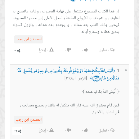
إن هذا الكتاب المسموع يشتمل على نهاية المطلوب ، وغاية ماتصلح به
القلوب ، و تنجذب به الأرواح المغلقة بالمحل الأعلى إلى حضرة المحبوب
فيحيى بذلك القلب بعد مماته ، و يجتمع بعد شتاته ، وتزول قسوته
بتدبر خطابه وسماع آياته .
المصدر:
ابن رجب
٠
تعليق
٠
٠
٠
إبلاغ
أَلَيْسَ اللَّهُ بِكَافٍ عَبْدَهُ وَيُخَوِّفُونَكَ بِالَّذِينَ مِن دُونِهِ وَمَن يُضْلِلِ اللَّهُ
٥
﴿
فَمَا لَهُ مِنْ هَادٍ ﴿٣٦﴾
[الزمر آية:٣٦]
﴾
في الدنيا والآخرة.
المصدر:
ابن رجب
٠
تعليق
٠
٠
٠
إبلاغ