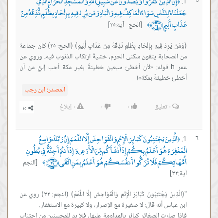
إِنَّ الَّذِينَ كَفَرُوا وَيَصُدُّونَ عَن سَبِيلِ اللَّهِ وَالْمَسْجِدِ الْحَرَامِ الَّذِي
٥
﴿
جَعَلْنَاهُ لِلنَّاسِ سَوَاءً الْعَاكِفُ فِيهِ وَالْبَادِ وَمَن يُرِدْ فِيهِ بِإِلْحَادٍ بِظُلْمٍ نُّذِقْهُ مِنْ
عَذَابٍ أَلِيمٍ ﴿٢٥﴾
[الحج آية:٢٥]
﴾
(وَمَنْ يُرِدْ فِيهِ بِإِلْحَادٍ بِظُلْمٍ نُذِقْهُ مِنْ عَذَابٍ أَلِيمٍ) (الحج: ٢٥) كان جماعة
من الصحابة يتقون سكنى الحرم، خشيةَ ارتكاب الذنوب فيه، وروي عن
عمر h قوله: «لأن أخطئ سبعين خطيئةً بغير مكة أحب إليَّ من أن
أخطئ خطيئةً بمكة»!
المصدر:
ابن رجب
٠
تعليق
٠
٠
٠
إبلاغ
الَّذِينَ يَجْتَنِبُونَ كَبَائِرَ الْإِثْمِ وَالْفَوَاحِشَ إِلَّا اللَّمَمَ إِنَّ رَبَّكَ وَاسِعُ
٦
﴿
الْمَغْفِرَةِ هُوَ أَعْلَمُ بِكُمْ إِذْ أَنشَأَكُم مِّنَ الْأَرْضِ وَإِذْ أَنتُمْ أَجِنَّةٌ فِي بُطُونِ
أُمَّهَاتِكُمْ فَلَا تُزَكُّوا أَنفُسَكُمْ هُوَ أَعْلَمُ بِمَنِ اتَّقَى ﴿٣٢﴾
[النجم
﴾
آية:٣٢]
"(الَّذِينَ يَجْتَنِبُونَ كَبَائِرَ الْإِثْمِ وَالْفَوَاحِشَ إِلَّا اللَّمَمَ) (النجم: ٣٢) روي عن
فإذا صارت الصغائر كبائر بالمداومة عليها، فلا بد للمحسنين من اجتناب