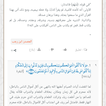
الأولى: أنه كأمته الأمية، لم يقرأ كتابًا، ولا خطه بيمينه، ومع ذلك أتى بهذا
والثانية: التنبيه على معرفتهم بنسبه، وشرفه، وعفته، وصدقه، بل لم
"
المصدر:
ابن رجب
٠
تعليق
٠
٠
٠
إبلاغ
وَلَا تَأْكُلُوا أَمْوَالَكُم بَيْنَكُم بِالْبَاطِلِ وَتُدْلُوا بِهَا إِلَى الْحُكَّامِ
٩
﴿
لِتَأْكُلُوا فَرِيقًا مِّنْ أَمْوَالِ النَّاسِ بِالْإِثْمِ وَأَنتُمْ تَعْلَمُونَ ﴿١٨٨﴾
[البقرة
﴾
آية:١٨٨]
لما انقضت آيات الصيام أعقبها الله بالنهي عن أكل أموال الناس بالباطل؛
لأنه محرم في كل زمان ومكان، بخلاف الطعام والشراب فكأنه يقال
للصائم: يا من أطعت ربك وتركت الطعام والشراب الذي حرم عليك في
النهار فقط، فامتثل أمر ربك في اجتناب أكل الأموال بالباطل، فإنه محرم