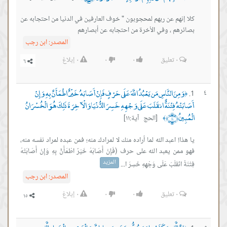
كلا إنهم عن ربهم لمحجوبون " خوف العارفين في الدنيا من احتجابه عن
بصائرهم ، وفي الأخرة من احتجابه عن أبصارهم
المصدر:
ابن رجب
٠
تعليق
٠
٠
٠
إبلاغ
وَمِنَ النَّاسِ مَن يَعْبُدُ اللَّهَ عَلَى حَرْفٍ فَإِنْ أَصَابَهُ خَيْرٌ اطْمَأَنَّ بِهِ وَإِنْ
٤
﴿
أَصَابَتْهُ فِتْنَةٌ انقَلَبَ عَلَى وَجْهِهِ خَسِرَ الدُّنْيَا وَالْآخِرَةَ ذَلِكَ هُوَ الْخُسْرَانُ
الْمُبِينُ ﴿١١﴾
[الحج آية:١١]
﴾
يا هذا! اعبد الله لما أراده منك لا لمرادك منه؛ فمن عبده لمراد نفسه منه،
فهو ممن يعبد الله على حرف (فَإِنْ أَصَابَهُ خَيْرٌ اطْمَأَنَّ بِهِ وَإِنْ أَصَابَتْهُ
المزيد
فِتْنَةٌ انْقَلَبَ عَلَى وَجْهِهِ خَسِرَ ا...
المصدر:
ابن رجب
٠
تعليق
٠
٠
٠
إبلاغ