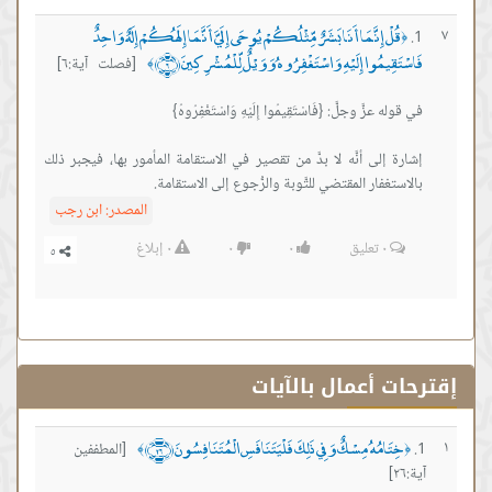
قُلْ إِنَّمَا أَنَا بَشَرٌ مِّثْلُكُمْ يُوحَى إِلَيَّ أَنَّمَا إِلَهُكُمْ إِلَهٌ وَاحِدٌ
٧
﴿
فَاسْتَقِيمُوا إِلَيْهِ وَاسْتَغْفِرُوهُ وَوَيْلٌ لِّلْمُشْرِكِينَ ﴿٦﴾
[فصلت آية:٦]
﴾
‏إشارة إلى أنَّه لا بدَّ من تقصير في الاستقامة المأمور بها، فيجبر ذلك
بالاستغفار المقتضي للتَّوبة والرُّجوع إلى الاستقامة.
المصدر:
ابن رجب
٠
تعليق
٠
٠
٠
إبلاغ
إقترحات أعمال بالآيات
خِتَامُهُ مِسْكٌ وَفِي ذَلِكَ فَلْيَتَنَافَسِ الْمُتَنَافِسُونَ ﴿٢٦﴾
١
[المطففين
﴾
﴿
آية:٢٦]