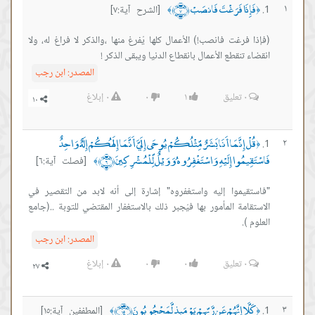
فَإِذَا فَرَغْتَ فَانصَبْ ﴿٧﴾
١
[الشرح آية:٧]
﴾
﴿
(فإذا فرغت فانصب!) الأعمال كلها يُفرغ منها ،والذكر لا فراغ له، ولا
انقضاء تنقطع الأعمال بانقطاع الدنيا ويبقى الذكر !
المصدر:
ابن رجب
٠
تعليق
١
٠
٠
إبلاغ
قُلْ إِنَّمَا أَنَا بَشَرٌ مِّثْلُكُمْ يُوحَى إِلَيَّ أَنَّمَا إِلَهُكُمْ إِلَهٌ وَاحِدٌ
٢
﴿
فَاسْتَقِيمُوا إِلَيْهِ وَاسْتَغْفِرُوهُ وَوَيْلٌ لِّلْمُشْرِكِينَ ﴿٦﴾
[فصلت آية:٦]
﴾
"فاستقيموا إليه واستغفروه" إشارة إلى أنه لابد من التقصير في
الاستقامة المأمور بها فيُجبر ذلك بالاستغفار المقتضي للتوبة ..(جامع
العلوم ).
المصدر:
ابن رجب
٠
تعليق
٠
٠
٠
إبلاغ
كَلَّا إِنَّهُمْ عَن رَّبِّهِمْ يَوْمَئِذٍ لَّمَحْجُوبُونَ ﴿١٥﴾
٣
[المطففين آية:١٥]
﴾
﴿