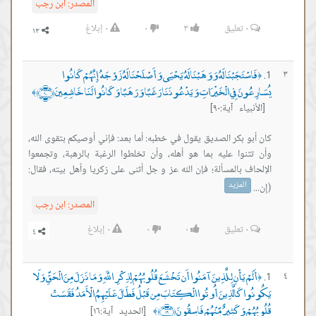
المصدر:
ابن رجب
٠
تعليق
٣
٠
٠
إبلاغ
فَاسْتَجَبْنَا لَهُ وَوَهَبْنَا لَهُ يَحْيَى وَأَصْلَحْنَا لَهُ زَوْجَهُ إِنَّهُمْ كَانُوا
٣
﴿
يُسَارِعُونَ فِي الْخَيْرَاتِ وَيَدْعُونَنَا رَغَبًا وَرَهَبًا وَكَانُوا لَنَا خَاشِعِينَ ﴿٩٠﴾
﴾
[الأنبياء آية:٩٠]
كان أبو بكر الصديق يقول في خطبه: أما بعد: فإني أوصيكم بتقوى الله،
وأن تثنوا عليه بما هو أهله، وأن تخلطوا الرغبة بالرهبة، وتجمعوا
الإلحاف بالمسألة؛ فإن الله عز و جل أثنى على زكريا وأهل بيته، فقال:
المزيد
(إِن...
المصدر:
ابن رجب
٠
تعليق
٠
٠
٠
إبلاغ
أَلَمْ يَأْنِ لِلَّذِينَ آمَنُوا أَن تَخْشَعَ قُلُوبُهُمْ لِذِكْرِ اللَّهِ وَمَا نَزَلَ مِنَ الْحَقِّ وَلَا
٤
﴿
يَكُونُوا كَالَّذِينَ أُوتُوا الْكِتَابَ مِن قَبْلُ فَطَالَ عَلَيْهِمُ الْأَمَدُ فَقَسَتْ
قُلُوبُهُمْ وَكَثِيرٌ مِّنْهُمْ فَاسِقُونَ ﴿١٦﴾
[الحديد آية:١٦]
﴾