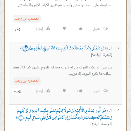
"
المصدر:
ابن رجب
٠
تعليق
٠
٠
٠
إبلاغ
وَلَن يَتَمَنَّوْهُ أَبَدًا بِمَا قَدَّمَتْ أَيْدِيهِمْ وَاللَّهُ عَلِيمٌ بِالظَّالِمِينَ ﴿٩٥﴾
٧
﴾
﴿
[البقرة آية:٩٥]
دل على أنه يكره الموت من له ذنوب يخاف القدوم عليها، كما قال بعض
السلف: ما يكره الموت إلا مريب.
المصدر:
ابن رجب
٠
تعليق
١
٠
٠
إبلاغ
هُوَ الَّذِي بَعَثَ فِي الْأُمِّيِّينَ رَسُولًا مِّنْهُمْ يَتْلُو عَلَيْهِمْ آيَاتِهِ وَيُزَكِّيهِمْ
٨
﴿
وَيُعَلِّمُهُمُ الْكِتَابَ وَالْحِكْمَةَ وَإِن كَانُوا مِن قَبْلُ لَفِي ضَلَالٍ مُّبِينٍ ﴿٢﴾
﴾
[الجمعة آية:٢]