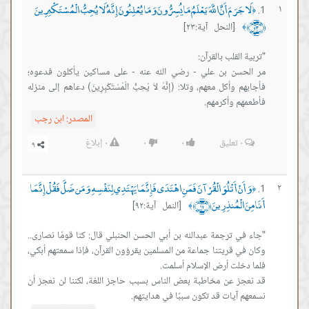
لَا جَرَمَ أَنَّ اللَّهَ يَعْلَمُ مَا يُسِرُّونَ وَمَا يُعْلِنُونَ إِنَّهُ لَا يُحِبُّ الْمُسْتَكْبِرِينَ
١
﴿
﴿٢٣﴾
[النحل آية:٢٣]
﴾
مر الحسن بن علي - رضي الله عنه - على مساكين يأكلون فدعوه؛
فأجابهم وأكل معهم، وتلا: (إِنَّهُ لاَ يُحِبُّ الْمُسْتَكْبِرِينَ) دعاهم إلى منزله
فأطعمهم وأكرمهم.
المصدر:
ابن رجب
٠
تعليق
٠
٠
٠
إبلاغ
وَأَنْ أَتْلُوَ الْقُرْآنَ فَمَنِ اهْتَدَى فَإِنَّمَا يَهْتَدِي لِنَفْسِهِ وَمَن ضَلَّ فَقُلْ إِنَّمَا
٢
﴿
أَنَا مِنَ الْمُنذِرِينَ ﴿٩٢﴾
[النمل آية:٩٢]
﴾
"جاء في ترجمة عبدالله بن أبي الحسن الحنبلي قال: كنا قومًا نصارى..
وكان في قريتنا جماعة من المسلمين يقرؤون القرآن، فإذا سمعتهم أبكي،
قد نعجز عن مخاطبة بعض الناس بسبب حاجز اللغة، لكننا لن نعجز أن
نسمعهم آيات قد تكون سببًا في هدايتهم.