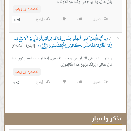
بكل حال، ولا يباح في وقت من الأوقات.
المصدر:
ابن رجب
٠
تعليق
١
٠
٠
إبلاغ
يَا أَيُّهَا الَّذِينَ آمَنُوا أَنفِقُوا مِمَّا رَزَقْنَاكُم مِّن قَبْلِ أَن يَأْتِيَ يَوْمٌ لَّا بَيْعٌ فِيهِ
١٠
﴿
وَلَا خُلَّةٌ وَلَا شَفَاعَةٌ وَالْكَافِرُونَ هُمُ الظَّالِمُونَ ﴿٢٥٤﴾
[البقرة آية:٢٥٤]
﴾
وأكثر ما ذكر في القرآن من وعيد الظالمين، إنما أريد به المشركون كما
قال تعالى: (وَالْكَافِرُونَ هُمُ الظَّالِمُونَ).
المصدر:
ابن رجب
٠
تعليق
١
٠
٠
إبلاغ
تذكر واعتبار