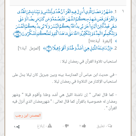
شَهْرُ رَمَضَانَ الَّذِي أُنزِلَ فِيهِ الْقُرْآنُ هُدًى لِّلنَّاسِ وَبَيِّنَاتٍ مِّنَ الْهُدَى
٦
﴿
وَالْفُرْقَانِ فَمَن شَهِدَ مِنكُمُ الشَّهْرَ فَلْيَصُمْهُ وَمَن كَانَ مَرِيضًا أَوْ عَلَى
سَفَرٍ فَعِدَّةٌ مِّنْ أَيَّامٍ أُخَرَ يُرِيدُ اللَّهُ بِكُمُ الْيُسْرَ وَلَا يُرِيدُ بِكُمُ الْعُسْرَ
وَلِتُكْمِلُوا الْعِدَّةَ وَلِتُكَبِّرُوا اللَّهَ عَلَى مَا هَدَاكُمْ وَلَعَلَّكُمْ تَشْكُرُونَ ﴿١٨٥﴾
[البقرة آية:١٨٥]
﴾
إِنَّ نَاشِئَةَ اللَّيْلِ هِيَ أَشَدُّ وَطْئًا وَأَقْوَمُ قِيلًا ﴿٦﴾
[المزمل آية:٦]
﴾
﴿
- في حديث ابن عباس أن المدارسة بينه وبين جبريل كان ليلا يدل على
- كما قال تعالى " إن ناشئة الليل هي أشد وطئا وأقوم قيلا " وشهر
رمضان له خصوصية بالقرآن كما قال تعالى : " شهررمضان الذي أنزل فيه
القرآن " .
المصدر:
ابن رجب
٠
تعليق
٢
٠
٠
إبلاغ