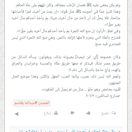
وهذا كثيرٌ جدًّا في أجوبته ﷺ، مثل قوله: «إن بِعتَ من أخيك ثَمَرًا فأصابتْها
جائحةٌ، فلا يحلُّ لك أن تأخذ من مال أخيك شيئًا، بِمَ يأخذُ أحدكم مالَ أخيه
فصرّح بالعلّة التي يَحرُم لأجلها إلزامُه بالثّمن، وهي منعُ اللهِ الثّمرة الذي ليس
وكان خصومه [أي: ابن تيمية] يعيبونه بذلك، ويقولون: يسأله السّائل عن
طريق مصر مثلًا، فيذكر له معها طريق مكّة والمدينة وخراسان والعراق
ولَعَمرُ الله ليس ذلك بعيبٍ، وإنّما العيب: الجهل والكبر، وهذا موضع المثل
«مدارج السالكين» ٦/٣-٩.
المصدر:
#عبدالله بلقاسم
٠
تعليق
٠
٠
٠
إبلاغ