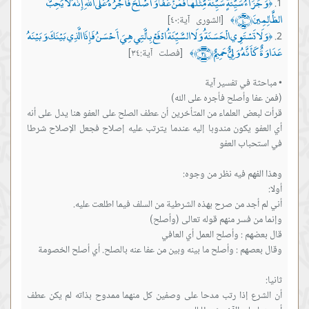
وَجَزَاءُ سَيِّئَةٍ سَيِّئَةٌ مِّثْلُهَا فَمَنْ عَفَا وَأَصْلَحَ فَأَجْرُهُ عَلَى اللَّهِ إِنَّهُ لَا يُحِبُّ
﴿
الظَّالِمِينَ ﴿٤٠﴾
[الشورى آية:٤٠]
﴾
وَلَا تَسْتَوِي الْحَسَنَةُ وَلَا السَّيِّئَةُ ادْفَعْ بِالَّتِي هِيَ أَحْسَنُ فَإِذَا الَّذِي بَيْنَكَ وَبَيْنَهُ
﴿
عَدَاوَةٌ كَأَنَّهُ وَلِيٌّ حَمِيمٌ ﴿٣٤﴾
[فصلت آية:٣٤]
﴾
قرأت لبعض العلماء من المتأخرين أن عطف الصلح على العفو هنا يدل على أنه
أي العفو يكون مندوبا إليه عندما يترتب عليه إصلاح فجعل الإصلاح شرطا
أن الشرع إذا رتب مدحا على وصفين كل منهما ممدوح بذاته لم يكن عطف