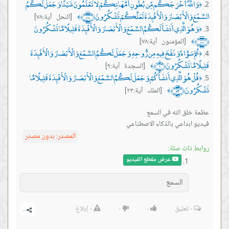
وَاللَّهُ أَخْرَجَكُم مِّن بُطُونِ أُمَّهَاتِكُمْ لَا تَعْلَمُونَ شَيْئًا وَجَعَلَ لَكُمُ
﴿
السَّمْعَ وَالْأَبْصَارَ وَالْأَفْئِدَةَ لَعَلَّكُمْ تَشْكُرُونَ ﴿٧٨﴾
[النحل آية:٧٨]
﴾
وَهُوَ الَّذِي أَنشَأَ لَكُمُ السَّمْعَ وَالْأَبْصَارَ وَالْأَفْئِدَةَ قَلِيلًا مَّا تَشْكُرُونَ
﴿
﴿٧٨﴾
[المؤمنون آية:٧٨]
﴾
ثُمَّ سَوَّاهُ وَنَفَخَ فِيهِ مِن رُّوحِهِ وَجَعَلَ لَكُمُ السَّمْعَ وَالْأَبْصَارَ وَالْأَفْئِدَةَ
﴿
قَلِيلًا مَّا تَشْكُرُونَ ﴿٩﴾
[السجدة آية:٩]
﴾
قُلْ هُوَ الَّذِي أَنشَأَكُمْ وَجَعَلَ لَكُمُ السَّمْعَ وَالْأَبْصَارَ وَالْأَفْئِدَةَ قَلِيلًا مَّا
﴿
تَشْكُرُونَ ﴿٢٣﴾
[الملك آية:٢٣]
﴾
فيديو ابداعي بالذكاء الاصطناعي
المصدر:
بدون مصدر
روابط ذات صلة:
عرض مقطع الفيديو
السمع
٠
تعليق
٠
٠
٠
إبلاغ