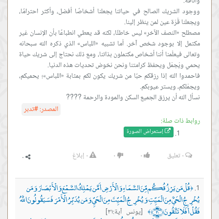
ووجود الشريك الصالح في حياتنا يجعلنا أشخاصًا أفضل، وأكثر احترامًا،
مصطلح «النصف الآخر» ليس خاطئًا، لكنه قد يعطي انطباعًا بأن الإنسان غير
مكتمل إلا بوجود شخص آخر. أما تشبيه «اللباس» الذي ذكره الله سبحانه
وتعالى فيعلّمنا أننا أشخاص مكتملون بذاتنا، ومع ذلك نحتاج إلى شريك حياة
فاحمدوا الله إذا رزقكم حبًا من شريك يكون لكم بمثابة «اللباس»؛ يحميكم،
نسأل الله أن يرزق الجميع السكن والمودة والرحمة ????
المصدر:
#تدبر
روابط ذات صلة:
إستعراض ال
صورة
٠
تعليق
٠
٠
٠
إبلاغ
قُلْ مَن يَرْزُقُكُم مِّنَ السَّمَاءِ وَالْأَرْضِ أَمَّن يَمْلِكُ السَّمْعَ وَالْأَبْصَارَ وَمَن
﴿
يُخْرِجُ الْحَيَّ مِنَ الْمَيِّتِ وَيُخْرِجُ الْمَيِّتَ مِنَ الْحَيِّ وَمَن يُدَبِّرُ الْأَمْرَ فَسَيَقُولُونَ اللَّهُ
فَقُلْ أَفَلَا تَتَّقُونَ ﴿٣١﴾
[يونس آية:٣١]
﴾