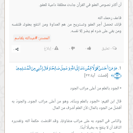
فإنك تحصل أجر العفو وتستريح من هم العداوة ومن انتفع بعفوك فلنفسه
ومن بقي على شره لم يضر إلا نفسه.
المصدر:
#عبدالله بلقاسم
٠
تعليق
٠
٠
٠
إبلاغ
وَمَنْ أَحْسَنُ قَوْلًا مِّمَّن دَعَا إِلَى اللَّهِ وَعَمِلَ صَالِحًا وَقَالَ إِنَّنِي مِنَ الْمُسْلِمِينَ
﴿
﴿٣٣﴾
[فصلت آية:٣٣]
﴾
قال ابن القيم: «الجود بالعلم وبذْله، وهو من أعلى مراتب الجود، والجودُ به
والنّاس في الجود به على مراتب متفاوتةٍ، وقد اقتضت حكمةُ الله وتقديره