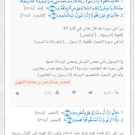
فَأْتِيَاهُ فَقُولَا إِنَّا رَسُولَا رَبِّكَ فَأَرْسِلْ مَعَنَا بَنِي إِسْرَائِيلَ وَلَا تُعَذِّبْهُمْ قَدْ
﴿
جِئْنَاكَ بِآيَةٍ مِّن رَّبِّكَ وَالسَّلَامُ عَلَى مَنِ اتَّبَعَ الْهُدَى ﴿٤٧﴾
[طه آية:٤٧]
﴾
فَأْتِيَا فِرْعَوْنَ فَقُولَا إِنَّا رَسُولُ رَبِّ الْعَالَمِينَ ﴿١٦﴾
[الشعراء آية:١٦]
﴾
﴿
‏وأما في الشعراء فالمقصود الرسالة (إنا رسول رب العالمين).
المصدر:
عبدالرحمن بن معاضة الشهري
٠
تعليق
٠
٠
٠
إبلاغ
قَالُوا إِنَّا أُرْسِلْنَا إِلَى قَوْمٍ مُّجْرِمِينَ ﴿٥٨﴾
[الحجر آية:٥٨]
﴾
﴿
إِلَّا آلَ لُوطٍ إِنَّا لَمُنَجُّوَهُمْ أَجْمَعِينَ ﴿٥٩﴾
[الحجر آية:٥٩]
﴾
﴿
س/ في ذكر قصة قوم لوط عليه السلام يكون ذكر قومه في القرآن سريعا