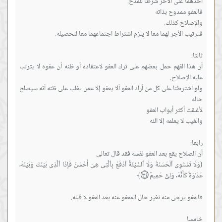
أن هذا الفهم حمل بعضهم على ترك العفو لاعتقاده أو ظنه أن عفوه لا يترتب
ولو اشترطنا على كل من أراد العفو ألا يعفو إلا عمن يغلب على ظنه أنه سيصلح
(وَلَا تَسۡتَوِی ٱلۡحَسَنَةُ وَلَا ٱلسَّیِّئَةُۚ ٱدۡفَعۡ بِٱلَّتِی هِیَ أَحۡسَنُ فَإِذَا ٱلَّذِی بَیۡنَكَ وَبَیۡنَهُۥ