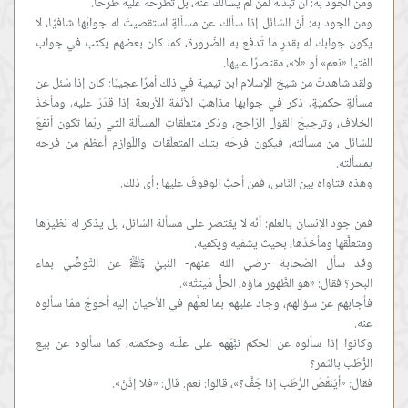
ومن الجود به: أنّ السّائل إذا سألك عن مسألةٍ استقصيتَ له جوابَها شافيًا، لا
يكون جوابك له بقدرِ ما تُدفع به الضّرورة، كما كان بعضهم يكتب في جواب
ولقد شاهدتُ من شيخ الإسلام ابن تيمية في ذلك أمرًا عجيبًا: كان إذا سُئل عن
مسألةٍ حكميّةٍ، ذكر في جوابها مذاهبَ الأئمّة الأربعة إذا قدَرَ عليه، ومأخذَ
الخلاف، وترجيحَ القول الرّاجح، وذكر متعلّقاتِ المسألة التي ربّما تكون أنفعَ
للسّائل من مسألته، فيكون فرحُه بتلك المتعلّقات واللّوازم أعظمَ من فرحه
فمن جود الإنسان بالعلم: أنّه لا يقتصر على مسألة السّائل، بل يذكر له نظيرَها
وقد سأل الصّحابة -رضي الله عنهم- النّبيَّ ﷺ عن التَّوضِّي بماء
فأجابهم عن سؤالهم، وجاد عليهم بما لعلَّهم في الأحيان إليه أحوجُ ممّا سألوه
وكانوا إذا سألوه عن الحكم نبَّهَهم على علّته وحكمته، كما سألوه عن بيع