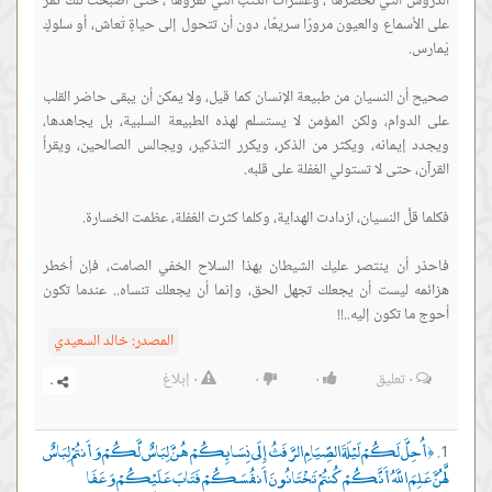
الدروس التي نحضرها ، وعشرات الكتب التي نقرؤها ، حتى أصبحتْ تلك تمر
على الأسماع والعيون مرورًا سريعًا، دون أن تتحول إلى حياةٍ تُعاش، أو سلوكٍ
صحيح أن النسيان من طبيعة الإنسان كما قيل، ولا يمكن أن يبقى حاضر القلب
على الدوام، ولكن المؤمن لا يستسلم لهذه الطبيعة السلبية، بل يجاهدها،
ويجدد إيمانه، ويكثر من الذكر، ويكرر التذكير، ويجالس الصالحين، ويقرأ
فاحذر أن ينتصر عليك الشيطان بهذا السلاح الخفي الصامت، فإن أخطر
هزائمه ليست أن يجعلك تجهل الحق، وإنما أن يجعلك تنساه.. عندما تكون
أحوج ما تكون إليه..!!
المصدر:
خالد السعيدي
٠
تعليق
٠
٠
٠
إبلاغ
أُحِلَّ لَكُمْ لَيْلَةَ الصِّيَامِ الرَّفَثُ إِلَى نِسَائِكُمْ هُنَّ لِبَاسٌ لَّكُمْ وَأَنتُمْ لِبَاسٌ
﴿
لَّهُنَّ عَلِمَ اللَّهُ أَنَّكُمْ كُنتُمْ تَخْتَانُونَ أَنفُسَكُمْ فَتَابَ عَلَيْكُمْ وَعَفَا