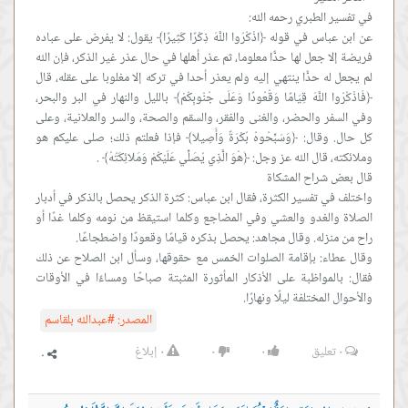
عن ابن عباس في قوله ﴿اذْكُرُوا اللَّهَ ذِكْرًا كَثِيرًا﴾ يقول: لا يفرض على عباده
فريضة إلا جعل لها حدًّا معلوما، ثم عذر أهلها في حال عذر غير الذكر، فإن الله
لم يجعل له حدًّا ينتهي إليه ولم يعذر أحدا في تركه إلا مغلوبا على عقله، قال
﴿فَاذْكُرُوا اللَّهَ قِيَامًا وَقُعُودًا وَعَلَى جُنُوبِكُمْ﴾ بالليل والنهار في البر والبحر،
وفي السفر والحضر، والغنى والفقر، والسقم والصحة، والسر والعلانية، وعلى
كل حال. وقال: ﴿وَسَبِّحُوهُ بُكْرَةً وَأَصِيلا﴾ فإذا فعلتم ذلك؛ صلى عليكم هو
واختلف في تفسير الكثرة، فقال ابن عباس: كثرة الذكر يحصل بالذكر في أدبار
الصلاة والغدو والعشي وفي المضاجع وكلما استيقظ من نومه وكلما غدًا أو
وقال عطاء: بإقامة الصلوات الخمس مع حقوقها، وسأل ابن الصلاح عن ذلك
فقال: بالمواظبة على الأذكار المأثورة المثبتة صباحًا ومساءًا في الأوقات
والأحوال المختلفة ليلًا ونهارًا.
المصدر:
#عبدالله بلقاسم
٠
تعليق
٠
٠
٠
إبلاغ