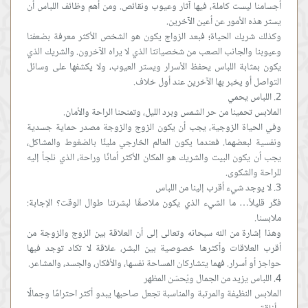
أجسامنا ليست كاملة، فيها آثار وعيوب ونقائص. ومن أهم وظائف اللباس أن
وكذلك شريك الحياة؛ فبعد الزواج يكون هو الشخص الأكثر معرفة بضعفنا
وعيوبنا والجانب الصعب من شخصياتنا الذي لا يراه الآخرون. والشريك الذي
يكون بمثابة اللباس يحفظ الأسرار ويستر العيوب، ولا يكشفها على وسائل
وفي الحياة الزوجية، يجب أن يكون الزوج والزوجة مصدر حماية جسدية
ونفسية لبعضهما. فعندما يكون العالم الخارجي مليئًا بالضغوط والمشاكل،
يجب أن يكون البيت والشريك هو المكان الأكثر أمانًا وراحة، الذي نلجأ إليه
فكّر قليلاً… ما الشيء الذي يكون ملاصقًا لبشرتنا طوال الوقت؟ الإجابة:
وهذا إشارة من الله سبحانه وتعالى إلى أن العلاقة بين الزوج والزوجة من
أقرب العلاقات وأكثرها خصوصية بين البشر، علاقة لا تكاد توجد فيها
الملابس النظيفة والمرتبة والمناسبة تجعل صاحبها يبدو أكثر احترامًا وجمالًا