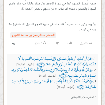
بدون تفصيل قصتهم كما في سورة الحجر، هل هناك علاقة بين ذلك واسم
ج/ ربما يكون ذلك صحيحاً، فقد جاء في سورة الحجر تفصيل للقصة فوق ما
ورد في غيرها.
المصدر:
عبدالرحمن بن معاضة الشهري
٠
تعليق
٠
٠
١
إبلاغ
قَالَ أَرَأَيْتَ إِذْ أَوَيْنَا إِلَى الصَّخْرَةِ فَإِنِّي نَسِيتُ الْحُوتَ وَمَا أَنسَانِيهُ إِلَّا
﴿
الشَّيْطَانُ أَنْ أَذْكُرَهُ وَاتَّخَذَ سَبِيلَهُ فِي الْبَحْرِ عَجَبًا ﴿٦٣﴾
[الكهف آية:٦٣]
﴾
وَقَالَ لِلَّذِي ظَنَّ أَنَّهُ نَاجٍ مِّنْهُمَا اذْكُرْنِي عِندَ رَبِّكَ فَأَنسَاهُ الشَّيْطَانُ ذِكْرَ رَبِّهِ
﴿
فَلَبِثَ فِي السِّجْنِ بِضْعَ سِنِينَ ﴿٤٢﴾
[يوسف آية:٤٢]
﴾
إِلَّا أَن يَشَاءَ اللَّهُ وَاذْكُر رَّبَّكَ إِذَا نَسِيتَ وَقُلْ عَسَى أَن يَهْدِيَنِ رَبِّي لِأَقْرَبَ مِنْ
﴿
هَذَا رَشَدًا ﴿٢٤﴾
[الكهف آية:٢٤]
﴾