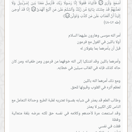
أَسۡمَعُ وَأَرَىٰ ۝٤٦ فَأۡتِیَاهُ فَقُولَاۤ إِنَّا رَسُولَا رَبِّكَ فَأَرۡسِلۡ مَعَنَا بَنِیۤ إِسۡرَ ٰ⁠ۤءِیلَ وَلَا
تُعَذِّبۡهُمۡۖ قَدۡ جِئۡنَـٰكَ بِـَٔایَةࣲ مِّن رَّبِّكَۖ وَٱلسَّلَـٰمُ عَلَىٰ مَنِ ٱتَّبَعَ ٱلۡهُدَىٰۤ ۝٤٧ إِنَّا قَدۡ أُوحِیَ
وأمرهما باللين وقد اشتكيا إلى الله خوفهما من فرعون ومن طغيانه ومن كان
وطالب العلم قد يعذر في شبابه بقسوة تعتريه لغلبة الطبع وحداثة التعامل مع
وقد استمعت مرة لأحدهم وكلامه في نفسه حق لكنه عرضه بلغة متعالية