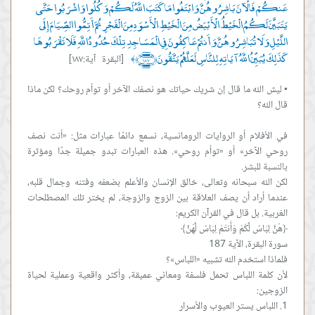
عَنكُمْ فَالْآنَ بَاشِرُوهُنَّ وَابْتَغُوا مَا كَتَبَ اللَّهُ لَكُمْ وَكُلُوا وَاشْرَبُوا حَتَّى
يَتَبَيَّنَ لَكُمُ الْخَيْطُ الْأَبْيَضُ مِنَ الْخَيْطِ الْأَسْوَدِ مِنَ الْفَجْرِ ثُمَّ أَتِمُّوا الصِّيَامَ إِلَى
اللَّيْلِ وَلَا تُبَاشِرُوهُنَّ وَأَنتُمْ عَاكِفُونَ فِي الْمَسَاجِدِ تِلْكَ حُدُودُ اللَّهِ فَلَا تَقْرَبُوهَا
كَذَلِكَ يُبَيِّنُ اللَّهُ آيَاتِهِ لِلنَّاسِ لَعَلَّهُمْ يَتَّقُونَ ﴿١٨٧﴾
[البقرة آية:١٨٧]
﴾
• ليش الله ما قال إن شريك حياتك هو نصفك الآخر أو توأم روحك؟ لكن ماذا
في الأفلام أو الروايات الرومانسية، نسمع دائمًا عبارات مثل: «أنت نصف
روحي الآخر» أو «توأم روحي». هذه العبارات تبدو جميلة جدًا ومؤثرة
لكن الله سبحانه وتعالى، خالق الإنسان والأعلم بضعفه وفتنه وجمال قلبه،
عندما أراد أن يصف العلاقة بين الزوج والزوجة، لم يختر تلك المصطلحات
لأن كلمة اللباس تحمل فلسفة ومعاني عميقة، وأكثر واقعية وعملية لحياة