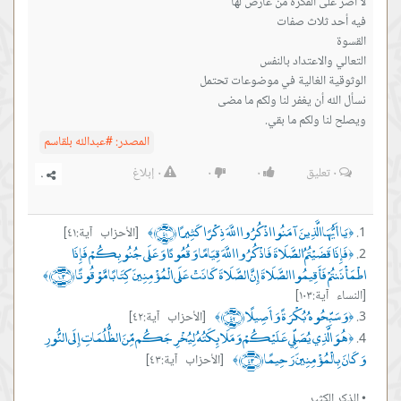
ويصلح لنا ولكم ما بقي.
المصدر:
#عبدالله بلقاسم
٠
تعليق
٠
٠
٠
إبلاغ
يَا أَيُّهَا الَّذِينَ آمَنُوا اذْكُرُوا اللَّهَ ذِكْرًا كَثِيرًا ﴿٤١﴾
[الأحزاب آية:٤١]
﴾
﴿
فَإِذَا قَضَيْتُمُ الصَّلَاةَ فَاذْكُرُوا اللَّهَ قِيَامًا وَقُعُودًا وَعَلَى جُنُوبِكُمْ فَإِذَا
﴿
اطْمَأْنَنتُمْ فَأَقِيمُوا الصَّلَاةَ إِنَّ الصَّلَاةَ كَانَتْ عَلَى الْمُؤْمِنِينَ كِتَابًا مَّوْقُوتًا ﴿١٠٣﴾
﴾
[النساء آية:١٠٣]
وَسَبِّحُوهُ بُكْرَةً وَأَصِيلًا ﴿٤٢﴾
[الأحزاب آية:٤٢]
﴾
﴿
هُوَ الَّذِي يُصَلِّي عَلَيْكُمْ وَمَلَائِكَتُهُ لِيُخْرِجَكُم مِّنَ الظُّلُمَاتِ إِلَى النُّورِ
﴿
وَكَانَ بِالْمُؤْمِنِينَ رَحِيمًا ﴿٤٣﴾
[الأحزاب آية:٤٣]
﴾