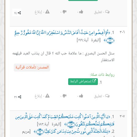
٠
تعليق
٠
٠
٠
إبلاغ
ثُمَّ أَفِيضُوا مِنْ حَيْثُ أَفَاضَ النَّاسُ وَاسْتَغْفِرُوا اللَّهَ إِنَّ اللَّهَ غَفُورٌ رَّحِيمٌ
٣٠٦
﴿
﴿١٩٩﴾
[البقرة آية:١٩٩]
﴾
سئل الحسن البصري : ما علامة حب الله ؟ قال ان يذنب العبد فيلهمه
الاستغفار
المصدر:
تأملات قرآنية
روابط ذات صلة:
إستعراض ال
رابط
٠
تعليق
٠
٠
٠
إبلاغ
يَا أَيُّهَا الَّذِينَ آمَنُوا كُتِبَ عَلَيْكُمُ الصِّيَامُ كَمَا كُتِبَ عَلَى الَّذِينَ مِن
٣٠٧
﴿
قَبْلِكُمْ لَعَلَّكُمْ تَتَّقُونَ ﴿١٨٣﴾
[البقرة آية:١٨٣]
﴾
تِلْكَ الْجَنَّةُ الَّتِي نُورِثُ مِنْ عِبَادِنَا مَن كَانَ تَقِيًّا ﴿٦٣﴾
[مريم
﴾
﴿