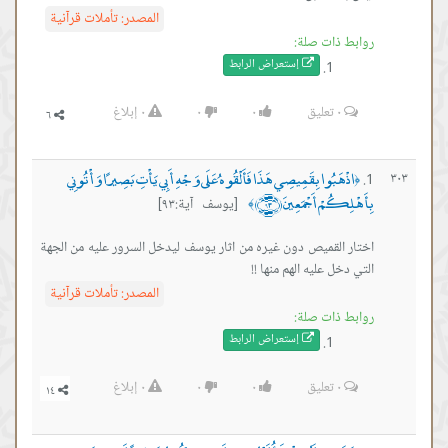
المصدر:
تأملات قرآنية
روابط ذات صلة:
إستعراض ال
رابط
٠
تعليق
٠
٠
٠
إبلاغ
اذْهَبُوا بِقَمِيصِي هَذَا فَأَلْقُوهُ عَلَى وَجْهِ أَبِي يَأْتِ بَصِيرًا وَأْتُونِي
٣٠٣
﴿
بِأَهْلِكُمْ أَجْمَعِينَ ﴿٩٣﴾
[يوسف آية:٩٣]
﴾
اختار القميص دون غيره من اثار يوسف ليدخل السرور عليه من الجهة
التي دخل عليه الهم منها !!
المصدر:
تأملات قرآنية
روابط ذات صلة:
إستعراض ال
رابط
٠
تعليق
٠
٠
٠
إبلاغ