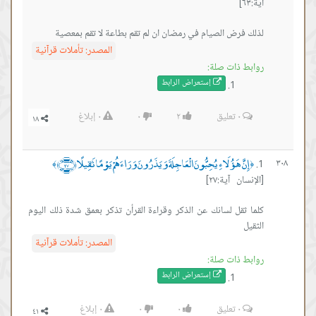
آية:٦٣]
لذلك فرض الصيام في رمضان ان لم تقم بطاعة لا تقم بمعصية
المصدر:
تأملات قرآنية
روابط ذات صلة:
إستعراض ال
رابط
٠
تعليق
٢
٠
٠
إبلاغ
إِنَّ هَؤُلَاءِ يُحِبُّونَ الْعَاجِلَةَ وَيَذَرُونَ وَرَاءَهُمْ يَوْمًا ثَقِيلًا ﴿٢٧﴾
٣٠٨
﴾
﴿
[الإنسان آية:٢٧]
كلما ثقل لسانك عن الذكر وقراءة القرأن تذكر بعمق شدة ذلك اليوم
الثقيل
المصدر:
تأملات قرآنية
روابط ذات صلة:
إستعراض ال
رابط
٠
تعليق
٠
٠
٠
إبلاغ