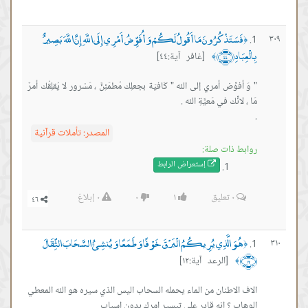
فَسَتَذْكُرُونَ مَا أَقُولُ لَكُمْ وَأُفَوِّضُ أَمْرِي إِلَى اللَّهِ إِنَّ اللَّهَ بَصِيرٌ
٣٠٩
﴿
بِالْعِبَادِ ﴿٤٤﴾
[غافر آية:٤٤]
﴾
" وَ أفوِّض أمري إلى الله " كَافيَة بجعلِك مُطمَئِنَّ ، مَسْرور لا يُقلِقُك أمرٌ
.
المصدر:
تأملات قرآنية
روابط ذات صلة:
إستعراض ال
رابط
٠
تعليق
١
٠
٠
إبلاغ
هُوَ الَّذِي يُرِيكُمُ الْبَرْقَ خَوْفًا وَطَمَعًا وَيُنشِئُ السَّحَابَ الثِّقَالَ
٣١٠
﴿
﴿١٢﴾
[الرعد آية:١٢]
﴾
الاف الاطنان من الماء يحمله السحاب اليس الذي سيره هو الله المعطي
الوهاب ؟ انه قادر علي تيسير امرك بدون اسباب