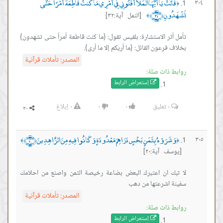
قَالَتْ يَا أَيُّهَا الْمَلَأُ أَفْتُونِي فِي أَمْرِي مَا كُنتُ قَاطِعَةً أَمْرًا حَتَّى
٣٠٤
﴿
تَشْهَدُونِ ﴿٣٢﴾
[النمل آية:٣٢]
﴾
تأمل أثر الاستشارة: بلقيس تقول: {ما كنت قاطعة أمراً حتى تشهدون}
بخلاف فرعون القائل: {ما أريكم إلا ما أرى}.
المصدر:
تأملات قرآنية
روابط ذات صلة:
إستعراض ال
رابط
٠
تعليق
٠
٠
٠
إبلاغ
وَشَرَوْهُ بِثَمَنٍ بَخْسٍ دَرَاهِمَ مَعْدُودَةٍ وَكَانُوا فِيهِ مِنَ الزَّاهِدِينَ ﴿٢٠﴾
٣٠٥
﴾
﴿
[يوسف آية:٢٠]
لا تبك ان اعتبرك البعض بضاعة رخيصة الثمن واصنع من احلامك
سفينة اشرعتها من دهب
المصدر:
تأملات قرآنية
روابط ذات صلة:
إستعراض ال
رابط