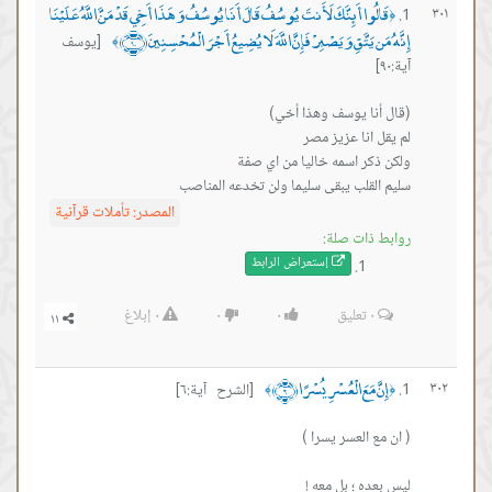
قَالُوا أَئِنَّكَ لَأَنتَ يُوسُفُ قَالَ أَنَا يُوسُفُ وَهَذَا أَخِي قَدْ مَنَّ اللَّهُ عَلَيْنَا
٣٠١
﴿
إِنَّهُ مَن يَتَّقِ وَيَصْبِرْ فَإِنَّ اللَّهَ لَا يُضِيعُ أَجْرَ الْمُحْسِنِينَ ﴿٩٠﴾
[يوسف
﴾
آية:٩٠]
سليم القلب يبقى سليما ولن تخدعه المناصب
المصدر:
تأملات قرآنية
روابط ذات صلة:
إستعراض ال
رابط
٠
تعليق
٠
٠
٠
إبلاغ
إِنَّ مَعَ الْعُسْرِ يُسْرًا ﴿٦﴾
٣٠٢
[الشرح آية:٦]
﴾
﴿
ليس بعده ؛ بل معه !