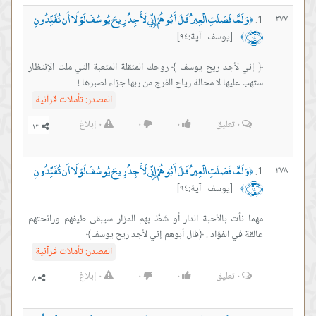
وَلَمَّا فَصَلَتِ الْعِيرُ قَالَ أَبُوهُمْ إِنِّي لَأَجِدُ رِيحَ يُوسُفَ لَوْلَا أَن تُفَنِّدُونِ
٢٧٧
﴿
﴿٩٤﴾
[يوسف آية:٩٤]
﴾
﴿ إني لأجد ريح يوسف ﴾ روحك المثقلة المتعبة التي ملت الإنتظار
ستهب عليها ﻻ محالة رياح الفرج من ربها جزاء لصبرها !
المصدر:
تأملات قرآنية
٠
تعليق
٠
٠
٠
إبلاغ
وَلَمَّا فَصَلَتِ الْعِيرُ قَالَ أَبُوهُمْ إِنِّي لَأَجِدُ رِيحَ يُوسُفَ لَوْلَا أَن تُفَنِّدُونِ
٢٧٨
﴿
﴿٩٤﴾
[يوسف آية:٩٤]
﴾
مهما نأت بالأحبة الدار أو شَطَّ بهم المزار سيبقى طيفهم ورائحتهم
عالقة في الفؤاد . ﴿قال أبوهم إني لأجد ريح يوسف﴾
المصدر:
تأملات قرآنية
٠
تعليق
٠
٠
٠
إبلاغ