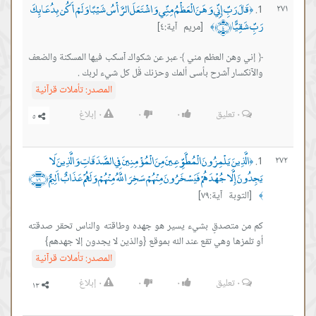
قَالَ رَبِّ إِنِّي وَهَنَ الْعَظْمُ مِنِّي وَاشْتَعَلَ الرَّأْسُ شَيْبًا وَلَمْ أَكُن بِدُعَائِكَ
٢٧١
﴿
رَبِّ شَقِيًّا ﴿٤﴾
[مريم آية:٤]
﴾
﴿ إني وهن العظم مني ﴾ عبر عن شكواك آسكب فيها المسكنة والضعف
والآنكسار آشرح بأسى ألمك وحزنك قُل كل شيء لربك .
المصدر:
تأملات قرآنية
٠
تعليق
٠
٠
٠
إبلاغ
الَّذِينَ يَلْمِزُونَ الْمُطَّوِّعِينَ مِنَ الْمُؤْمِنِينَ فِي الصَّدَقَاتِ وَالَّذِينَ لَا
٢٧٢
﴿
يَجِدُونَ إِلَّا جُهْدَهُمْ فَيَسْخَرُونَ مِنْهُمْ سَخِرَ اللَّهُ مِنْهُمْ وَلَهُمْ عَذَابٌ أَلِيمٌ ﴿٧٩﴾
[التوبة آية:٧٩]
﴾
كم من متصدقٍ بشيء يسير هو جهده وطاقته والناس تحقر صدقته
أو تلمزها وهي تقع عند الله بموقع {والذين لا يجدون إلا جهدهم}
المصدر:
تأملات قرآنية
٠
تعليق
٠
٠
٠
إبلاغ