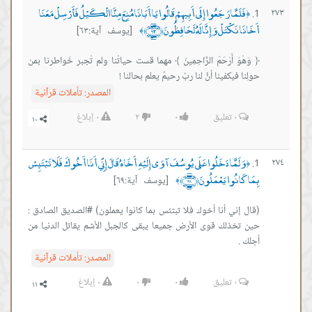
فَلَمَّا رَجَعُوا إِلَى أَبِيهِمْ قَالُوا يَا أَبَانَا مُنِعَ مِنَّا الْكَيْلُ فَأَرْسِلْ مَعَنَا
٢٧٣
﴿
أَخَانَا نَكْتَلْ وَإِنَّا لَهُ لَحَافِظُونَ ﴿٦٣﴾
[يوسف آية:٦٣]
﴾
﴿ وَهُوَ أَرْحَمُ الرَّاحِمِينَ ﴾ مهما قست حياتُنا ولم تُجبر خَواطرنا بمن
حولِنا فيكفينا أنَّ لنا ربٌ رحيمٌ يعلم بحالنا !
المصدر:
تأملات قرآنية
٠
تعليق
٠
٢
٠
إبلاغ
وَلَمَّا دَخَلُوا عَلَى يُوسُفَ آوَى إِلَيْهِ أَخَاهُ قَالَ إِنِّي أَنَا أَخُوكَ فَلَا تَبْتَئِسْ
٢٧٤
﴿
بِمَا كَانُوا يَعْمَلُونَ ﴿٦٩﴾
[يوسف آية:٦٩]
﴾
(قال إني أنا أخوك فلا تبتئس بما كانوا يعملون) #الصديق الصادق :
حين تخذلك قوى الأرض جميعا يبقى كالجبل الأشم يقاتل الدنيا من
أجلك .
المصدر:
تأملات قرآنية
٠
تعليق
٠
٠
٠
إبلاغ