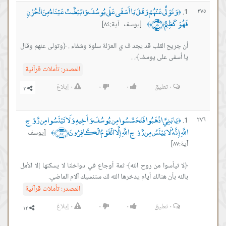
وَتَوَلَّى عَنْهُمْ وَقَالَ يَا أَسَفَى عَلَى يُوسُفَ وَابْيَضَّتْ عَيْنَاهُ مِنَ الْحُزْنِ
٢٧٥
﴿
فَهُوَ كَظِيمٌ ﴿٨٤﴾
[يوسف آية:٨٤]
﴾
أن جريح القلب قد يجد ف ي العزلة سلوة وشفاء . ﴿وتولى عنهم وقال
يا أسفى على يوسف﴾. .
المصدر:
تأملات قرآنية
٠
تعليق
٠
٠
٠
إبلاغ
يَا بَنِيَّ اذْهَبُوا فَتَحَسَّسُوا مِن يُوسُفَ وَأَخِيهِ وَلَا تَيْئَسُوا مِن رَّوْحِ
٢٧٦
﴿
اللَّهِ إِنَّهُ لَا يَيْئَسُ مِن رَّوْحِ اللَّهِ إِلَّا الْقَوْمُ الْكَافِرُونَ ﴿٨٧﴾
[يوسف
﴾
آية:٨٧]
﴿لا تيأسوا من روح الله﴾ ثمة أوجاع في دواخلنا ﻻ يسكنها إﻻ اﻷمل
بالله بأن هنالك أيام يدخرها الله لك ستنسيك آﻻم الماضي.
المصدر:
تأملات قرآنية
٠
تعليق
٠
٠
٠
إبلاغ