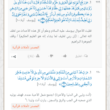
وَرَفَعَ أَبَوَيْهِ عَلَى الْعَرْشِ وَخَرُّوا لَهُ سُجَّدًا وَقَالَ يَا أَبَتِ هَذَا تَأْوِيلُ
٢٧٩
﴿
رُؤْيَايَ مِن قَبْلُ قَدْ جَعَلَهَا رَبِّي حَقًّا وَقَدْ أَحْسَنَ بِي إِذْ أَخْرَجَنِي مِنَ السِّجْنِ
وَجَاءَ بِكُم مِّنَ الْبَدْوِ مِن بَعْدِ أَن نَّزَغَ الشَّيْطَانُ بَيْنِي وَبَيْنَ إِخْوَتِي إِنَّ
رَبِّي لَطِيفٌ لِّمَا يَشَاءُ إِنَّهُ هُوَ الْعَلِيمُ الْحَكِيمُ ﴿١٠٠﴾
[يوسف آية:١٠٠]
﴾
تقلبت الأحوال بيوسف عليه السلام وعلم أن كل هذه الأحداث من لطف
الله تعالى : (إن ربي لطيف لما يشاء إنه هو العليم الحكيم) / وقف
الجوهرة البراهيم
المصدر:
تأملات قرآنية
٠
تعليق
٠
٠
٠
إبلاغ
رَبِّ قَدْ آتَيْتَنِي مِنَ الْمُلْكِ وَعَلَّمْتَنِي مِن تَأْوِيلِ الْأَحَادِيثِ فَاطِرَ
٢٨٠
﴿
السَّمَاوَاتِ وَالْأَرْضِ أَنتَ وَلِيِّي فِي الدُّنْيَا وَالْآخِرَةِ تَوَفَّنِي مُسْلِمًا
وَأَلْحِقْنِي بِالصَّالِحِينَ ﴿١٠١﴾
[يوسف آية:١٠١]
﴾
﴿أنت وليي في الدنيا والآخرة﴾ اجتمع شمل الأحبة عنده، فهتف بوليه
الذي صحبه في الجب والرق والسجن ، ياربّ أنت ولينا .!*
المصدر:
تأملات قرآنية