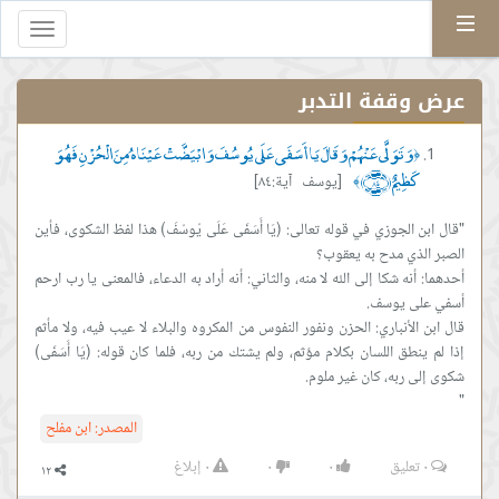
Menu
Toggle
gation
عرض وقفة التدبر
وَتَوَلَّى عَنْهُمْ وَقَالَ يَا أَسَفَى عَلَى يُوسُفَ وَابْيَضَّتْ عَيْنَاهُ مِنَ الْحُزْنِ فَهُوَ
﴿
كَظِيمٌ ﴿٨٤﴾
[يوسف آية:٨٤]
﴾
"قال ابن الجوزي في قوله تعالى: (يَا أَسَفَى عَلَى يُوسُفَ) هذا لفظ الشكوى، فأين
أحدهما: أنه شكا إلى الله لا منه، والثاني: أنه أراد به الدعاء، فالمعنى يا رب ارحم
قال ابن الأنباري: الحزن ونفور النفوس من المكروه والبلاء لا عيب فيه، ولا مأثم
إذا لم ينطق اللسان بكلام مؤثم، ولم يشتك من ربه، فلما كان قوله: (يَا أَسَفَى)
"
المصدر:
ابن مفلح
٠
تعليق
٠
٠
٠
إبلاغ