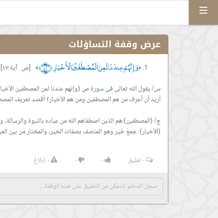
Menu
عرض وقفة التساؤلات
وَإِنَّهُمْ عِندَنَا لَمِنَ الْمُصْطَفَيْنَ الْأَخْيَارِ ﴿٤٧﴾
[ص آية:٤٧]
﴾
﴿
(الأخيار): جمعُ خَيّر وهو المتصف بصفات الخير، والمختار من بين العب
٠
تعليق
٠
٠
٠
إبلاغ