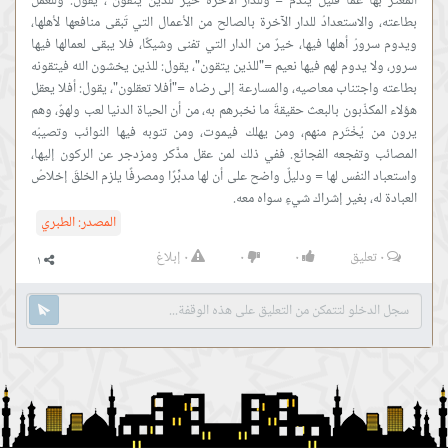
المغتر بها عمّا قليل يندم ="وللدار الآخرة خير للذين يتقون"، يقول: وللعمل
بطاعته، والاستعدادُ للدار الآخرة بالصالح من الأعمال التي تَبقى منافعها لأهلها،
ويدوم سرورُ أهلها فيها، خيرٌ من الدار التي تفنى وشيكًا، فلا يبقى لعمالها فيها
سرور، ولا يدوم لهم فيها نعيم ="للذين يتقون"، يقول: للذين يخشون الله فيتقونه
بطاعته واجتناب معاصيه، والمسارعة إلى رضاه ="أفلا تعقلون"، يقول: أفلا يعقل
هؤلاء المكذّبون بالبعث حقيقةَ ما نخبرهم به، من أن الحياة الدنيا لعب ولهوٌ، وهم
يرون من يُخْتَرم منهم، ومن يهلك فيموت، ومن تنوبه فيها النوائب وتصيبُه
المصائب وتفجعه الفجائع. ففي ذلك لمن عقل مدَّكر ومزدجر عن الركون إليها،
واستعباد النفس لها = ودليلٌ واضح على أن لها مدبِّرًا ومصرفًا يلزم الخلقَ إخلاصُ
العبادة له، بغير إشراك شيءٍ سواه معه.
المصدر:
الطبري
٠
تعليق
٠
٠
٠
إبلاغ