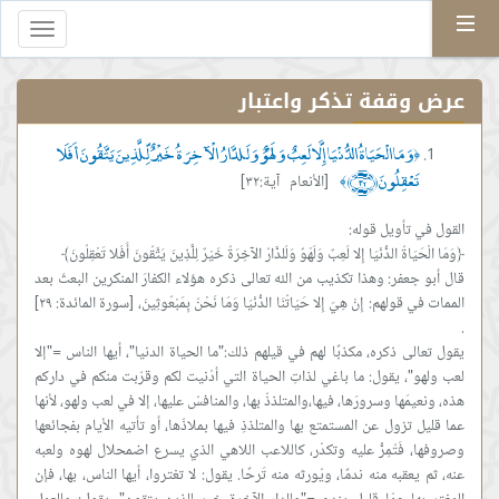
Menu
Toggle
gation
عرض وقفة تذكر واعتبار
وَمَا الْحَيَاةُ الدُّنْيَا إِلَّا لَعِبٌ وَلَهْوٌ وَلَلدَّارُ الْآخِرَةُ خَيْرٌ لِّلَّذِينَ يَتَّقُونَ أَفَلَا
﴿
تَعْقِلُونَ ﴿٣٢﴾
[الأنعام آية:٣٢]
﴾
قال أبو جعفر: وهذا تكذيب من الله تعالى ذكره هؤلاء الكفارَ المنكرين البعثَ بعد
الممات في قولهم: إِنْ هِيَ إِلا حَيَاتُنَا الدُّنْيَا وَمَا نَحْنُ بِمَبْعُوثِينَ، [سورة المائدة: ٢٩]
يقول تعالى ذكره، مكذبًا لهم في قيلهم ذلك:"ما الحياة الدنيا"، أيها الناس ="إلا
لعب ولهو"، يقول: ما باغي لذاتِ الحياة التي أدْنيت لكم وقرّبت منكم في داركم
هذه، ونعيمَها وسرورَها، فيها،والمتلذذُ بها، والمنافسُ عليها، إلا في لعب ولهو، لأنها
عما قليل تزول عن المستمتع بها والمتلذذِ فيها بملاذّها، أو تأتيه الأيام بفجائعها
وصروفها، فَتُمِرُّ عليه وتكدُر، كاللاعب اللاهي الذي يسرع اضمحلال لهوه ولعبه
عنه، ثم يعقبه منه ندمًا، ويُورثه منه تَرحًا. يقول: لا تغتروا، أيها الناس، بها، فإن