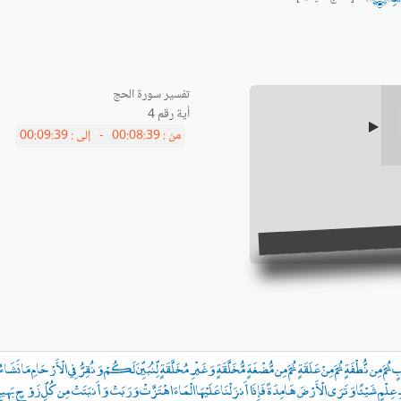
أية رقم 4
من :
00:08:39 -
إلى :
00:09:39
َابٍ ثُمَّ مِن نُّطْفَةٍ ثُمَّ مِنْ عَلَقَةٍ ثُمَّ مِن مُّضْغَةٍ مُّخَلَّقَةٍ وَغَيْرِ مُخَلَّقَةٍ لِّنُبَيِّنَ لَكُمْ وَنُقِرُّ فِي الْأَرْحَامِ
ِ عِلْمٍ شَيْئًا وَتَرَى الْأَرْضَ هَامِدَةً فَإِذَا أَنزَلْنَا عَلَيْهَا الْمَاءَ اهْتَزَّتْ وَرَبَتْ وَأَنبَتَتْ مِن كُلِّ زَوْجٍ بَهِيج