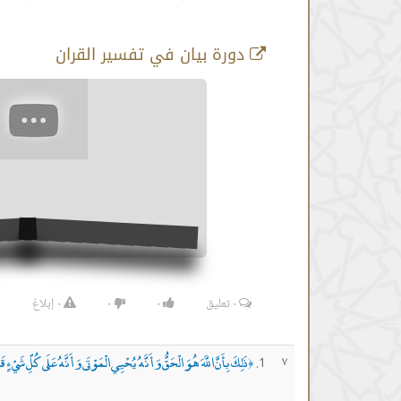
دورة بيان في تفسير القران
٠
تعليق
٠
٠
٠
إبلاغ
ذَلِكَ بِأَنَّ اللَّهَ هُوَ الْحَقُّ وَأَنَّهُ يُحْيِي الْمَوْتَى وَأَنَّهُ عَلَى كُلِّ شَيْءٍ ق
٧
﴿