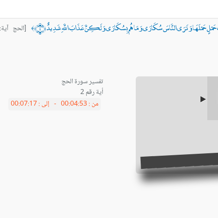
اتِ حَمْلٍ حَمْلَهَا وَتَرَى النَّاسَ سُكَارَى وَمَا هُم بِسُكَارَى وَلَكِنَّ عَذَابَ اللَّهِ شَدِيدٌ ﴿٢﴾
[الحج آية:٢]
﴾
أية رقم 2
من :
00:04:53 -
إلى :
00:07:17