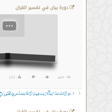
دورة بيان في تفسير القران
٠
تعليق
٠
٠
٠
إبلاغ
وَأَنَّ السَّاعَةَ آتِيَةٌ لَّا رَيْبَ فِيهَا وَأَنَّ اللَّهَ يَبْعَثُ مَن فِي الْقُبُورِ ﴿٧﴾
٨
﴿
دورة بيان في تفسير القران