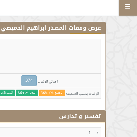
Menu
عرض وقفات المصدر إبراهيم الحميضي
374
إجمالي الوقفات
الجميع ٣٧٤ وقفة
التدبر ٨٠ وقفة
التساؤلات ٨٢ وقفة
الوقفات بحسب التصنيف:
تفسير و تدارس
١