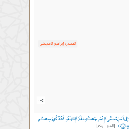
المصدر:
إبراهيم الحميضي
 مَا نَشَاءُ إِلَى أَجَلٍ مُّسَمًّى ثُمَّ نُخْرِجُكُمْ طِفْلًا ثُمَّ لِتَبْلُغُوا أَشُدَّكُمْ وَمِنكُم
ٍ ﴿٥﴾
[الحج آية:٥]
﴾