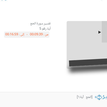
أية رقم 5
من :
00:09:39 -
إلى :
00:16:59
َدِيرٌ ﴿٦﴾
[الحج آية:٦]
﴾