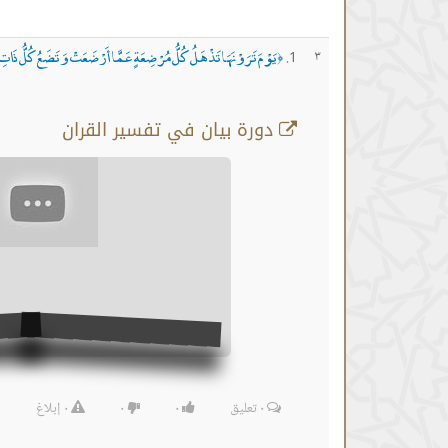
يَوْمَ تَرَوْنَهَا تَذْهَلُ كُلُّ مُرْضِعَةٍ عَمَّا أَرْضَعَتْ وَتَضَعُ كُلُّ ذَ
٣
﴿
دورة بيان في تفسير القران
٠
تعليق
٠
٠
٠
إبلاغ