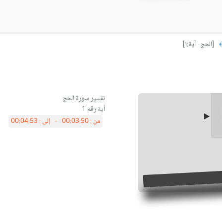
[الحج آية:١]
﴾
أية رقم 1
من :
00:03:50 -
إلى :
00:04:53