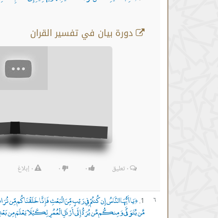
دورة بيان في تفسير القران
٠
تعليق
٠
٠
٠
إبلاغ
يَا أَيُّهَا النَّاسُ إِن كُنتُمْ فِي رَيْبٍ مِّنَ الْبَعْثِ فَإِنَّا خَلَقْنَاكُم مِّن تُر
٦
﴿
مَّن يُتَوَفَّى وَمِنكُم مَّن يُرَدُّ إِلَى أَرْذَلِ الْعُمُرِ لِكَيْلَا يَعْلَمَ مِن بَعْد