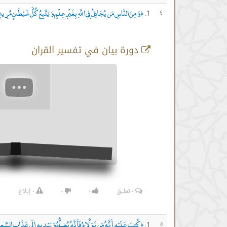
وَمِنَ النَّاسِ مَن يُجَادِلُ فِي اللَّهِ بِغَيْرِ عِلْمٍ وَيَتَّبِعُ كُلَّ شَيْطَانٍ مَّرِيد
٤
﴿
دورة بيان في تفسير القران
٠
تعليق
٠
٠
٠
إبلاغ
كُتِبَ عَلَيْهِ أَنَّهُ مَن تَوَلَّاهُ فَأَنَّهُ يُضِلُّهُ وَيَهْدِيهِ إِلَى عَذَابِ السَّعِ
٥
﴿