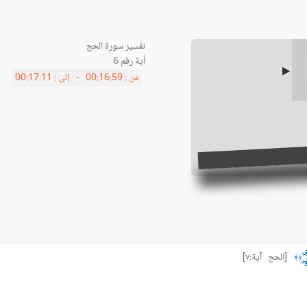
أية رقم 6
من :
00:16:59 -
إلى :
00:17:11
[الحج آية:٧]
﴾