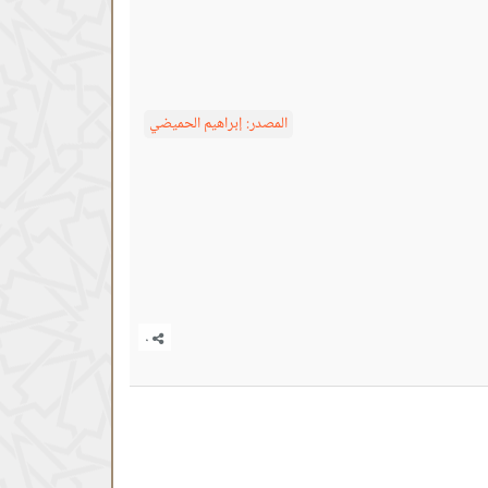
المصدر:
إبراهيم الحميضي