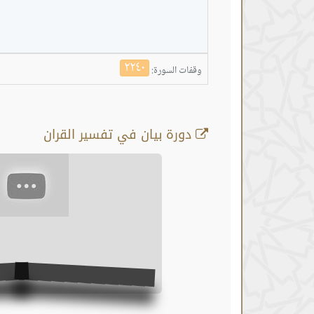
٢٢٤٠
وقفات السورة:
دورة بيان في تفسير القران