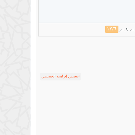
٢١٧٦
ت الآيات:
المصدر:
إبراهيم الحميضي