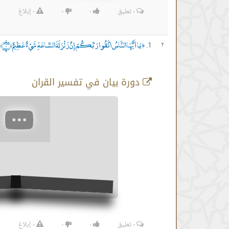
٠
تعليق
٠
٠
٠
إبلاغ
يَا أَيُّهَا النَّاسُ اتَّقُوا رَبَّكُمْ إِنَّ زَلْزَلَةَ السَّاعَةِ شَيْءٌ عَظِيمٌ ﴿١﴾
٢
﴿
دورة بيان في تفسير القران
٠
تعليق
٠
٠
٠
إبلاغ