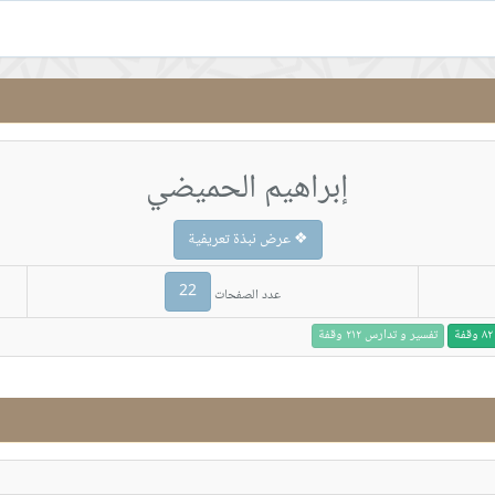
إبراهيم الحميضي
❖ عرض نبذة تعريفية
22
عدد الصفحات
تفسير و تدارس ٢١٢ وقفة