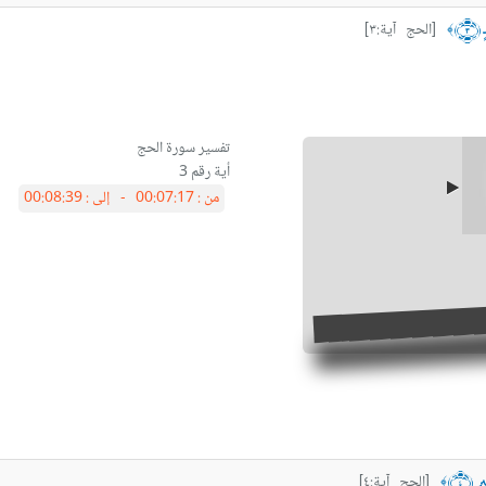
ٍ ﴿٣﴾
[الحج آية:٣]
﴾
أية رقم 3
من :
00:07:17 -
إلى :
00:08:39
يرِ ﴿٤﴾
[الحج آية:٤]
﴾