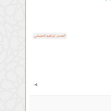
المصدر:
إبراهيم الحميضي