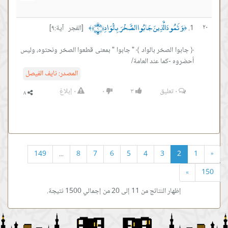
وَثَمُودَ الَّذِينَ جَابُوا الصَّخْرَ بِالْوَادِ ﴿٩﴾
٢٠
[الفجر آية:٩]
﴾
﴿
﴿ جابوا الصخر بالواد ﴾ " جابوا " بمعنى قطعوا الصخر ونحتوه، وليس
أحضروه -كما عند العامة/
المصدر:
نايف الفيصل
٠
تعليق
٣
٠
٠
إبلاغ
149
...
8
7
6
5
4
3
2
1
«
»
150
إظهار النتائج من 11 إلى 20 من إجمالي 1500 نتيجة.