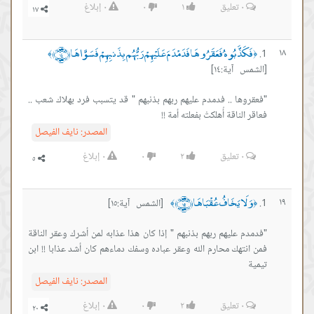
٠
تعليق
١
٠
٠
إبلاغ
فَكَذَّبُوهُ فَعَقَرُوهَا فَدَمْدَمَ عَلَيْهِمْ رَبُّهُم بِذَنبِهِمْ فَسَوَّاهَا ﴿١٤﴾
١٨
﴾
﴿
[الشمس آية:١٤]
"فعقروها .. فدمدم عليهم ربهم بذنبهم " قد يتسبب فرد بهلاك شعب ..
فعاقر الناقة أُهلكتْ بفعلته أمة !!
المصدر:
نايف الفيصل
٠
تعليق
٢
٠
٠
إبلاغ
وَلَا يَخَافُ عُقْبَاهَا ﴿١٥﴾
١٩
[الشمس آية:١٥]
﴾
﴿
"فدمدم عليهم ربهم بذنبهم " إذا كان هذا عذابه لمن أشرك وعقر الناقة
فمن انتهك محارم الله وعقر عباده وسفك دماءهم كان أشد عذابا !! ابن
تيمية
المصدر:
نايف الفيصل
٠
تعليق
٢
٠
٠
إبلاغ