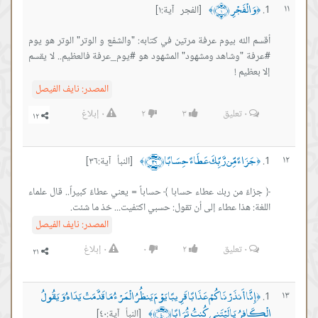
وَالْفَجْرِ ﴿١﴾
١١
[الفجر آية:١]
﴾
﴿
أقسم الله بيوم عرفة مرتين في كتابه: "والشفع و الوتر" الوتر هو يوم
#عرفة "وشاهد ومشهود" المشهود هو #يوم_عرفة فالعظيم.. لا يقسم
إلا بعظيم !
المصدر:
نايف الفيصل
٠
تعليق
٣
٢
٠
إبلاغ
جَزَاءً مِّن رَّبِّكَ عَطَاءً حِسَابًا ﴿٣٦﴾
١٢
[النبأ آية:٣٦]
﴾
﴿
﴿ جزاءً من ربك عطاء حسابا ﴾ حساباً = يعني عطاءً كبيراً.. قال علماء
اللغة: هذا عطاء إلى أن تقول: حسبي اكتفيت... خذ ما شئت.
المصدر:
نايف الفيصل
٠
تعليق
٢
٠
٠
إبلاغ
إِنَّا أَنذَرْنَاكُمْ عَذَابًا قَرِيبًا يَوْمَ يَنظُرُ الْمَرْءُ مَا قَدَّمَتْ يَدَاهُ وَيَقُولُ
١٣
﴿
الْكَافِرُ يَا لَيْتَنِي كُنتُ تُرَابًا ﴿٤٠﴾
[النبأ آية:٤٠]
﴾