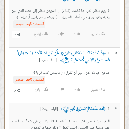
﴿ يوم ينظر المرء ما قدّمت (يَداه) ..﴾ المؤمن ينظر إلى عمله الذي بين
يديه وهو نور يضيء أمامه الطريق .. ﴿ نورهم يسعى(بين أيديهم ..﴾
المصدر:
نايف الفيصل
٠
تعليق
٢
٠
٠
إبلاغ
إِنَّا أَنذَرْنَاكُمْ عَذَابًا قَرِيبًا يَوْمَ يَنظُرُ الْمَرْءُ مَا قَدَّمَتْ يَدَاهُ وَيَقُولُ
١٤
﴿
الْكَافِرُ يَا لَيْتَنِي كُنتُ تُرَابًا ﴿٤٠﴾
[النبأ آية:٤٠]
﴾
صحِّحْ حياتك الآن.. قبل أن تقول : ﴿ ياليتني كنتُ ترابا ﴾
المصدر:
نايف الفيصل
٠
تعليق
٥
٠
٠
إبلاغ
لَقَدْ خَلَقْنَا الْإِنسَانَ فِي كَبَدٍ ﴿٤﴾
١٥
[البلد آية:٤]
﴾
﴿
الدنيا مبنية على تكبد المشاق " لقد خلقنا الإنسان في كبد" أما الجنة