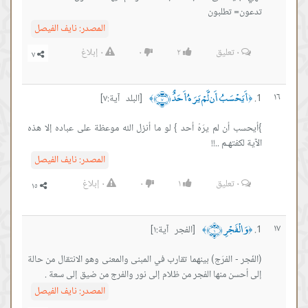
تدعون= تطلبون
المصدر:
نايف الفيصل
٠
تعليق
٢
٠
٠
إبلاغ
أَيَحْسَبُ أَن لَّمْ يَرَهُ أَحَدٌ ﴿٧﴾
١٦
[البلد آية:٧]
﴾
﴿
}أيحسب أن لم يرَهُ أحد } لو ما أنزل الله موعظة على عباده إلا هذه
الآية لكفتهـم ..!!
المصدر:
نايف الفيصل
٠
تعليق
١
٠
٠
إبلاغ
وَالْفَجْرِ ﴿١﴾
١٧
[الفجر آية:١]
﴾
﴿
(الفَجر - الفرَج) بينهما تقارب في المبنى والمعنى وهو الانتقال من حالة
إلى أحسن منها الفجر من ظلام إلى نور والفرج من ضيق إلى سعة .
المصدر:
نايف الفيصل