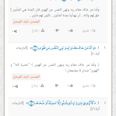
وأما من خاف مقام ربه ونهى النفس عن الهوى فإن الجنة هي المأوى }
حُقّ لهم والله .. أن يهنأوا بجنة المأوى .. تكون لهم مأوى ..
المصدر:
نايف الفيصل
٠
تعليق
١
٠
٠
إبلاغ
وَأَمَّا مَنْ خَافَ مَقَامَ رَبِّهِ وَنَهَى النَّفْسَ عَنِ الْهَوَى ﴿٤٠﴾
٤
[النازعات
﴾
﴿
آية:٤٠]
﴿ وأما من خاف مقام ربه ونهى النفس عن الهوى ﴾ "خشية الله" و
"الهوىٰ" ضدان لا يجتمعان !
المصدر:
نايف الفيصل
٠
تعليق
٢
٠
٠
إبلاغ
كَأَنَّهُمْ يَوْمَ يَرَوْنَهَا لَمْ يَلْبَثُوا إِلَّا عَشِيَّةً أَوْ ضُحَاهَا ﴿٤٦﴾
٥
[النازعات
﴾
﴿
آية:٤٦]