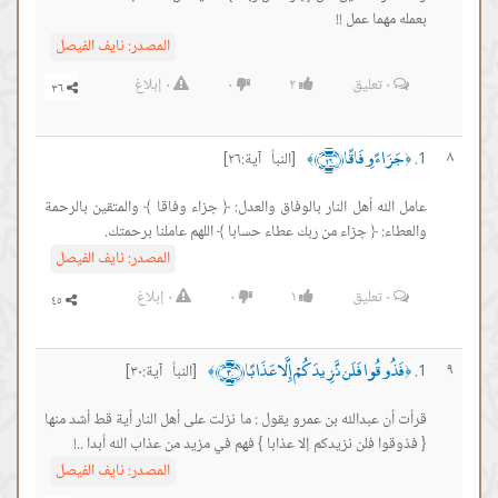
بعمله مهما عمل !!
المصدر:
نايف الفيصل
٠
تعليق
٢
٠
٠
إبلاغ
جَزَاءً وِفَاقًا ﴿٢٦﴾
٨
[النبأ آية:٢٦]
﴾
﴿
عامل الله أهل النار بالوفاق والعدل: ﴿ جزاء وفاقا ﴾ والمتقين بالرحمة
والعطاء: ﴿ جزاء من ربك عطاء حسابا ﴾ اللهم عاملنا برحمتك.
المصدر:
نايف الفيصل
٠
تعليق
١
٠
٠
إبلاغ
فَذُوقُوا فَلَن نَّزِيدَكُمْ إِلَّا عَذَابًا ﴿٣٠﴾
٩
[النبأ آية:٣٠]
﴾
﴿
قرأت أن عبدالله بن عمرو يقول : ما نزلت على أهل النار أية قط أشد منها
{ فذوقوا فلن نزيدكم إلا عذابا } فهم في مزيد من عذاب الله أبدا ..!
المصدر:
نايف الفيصل