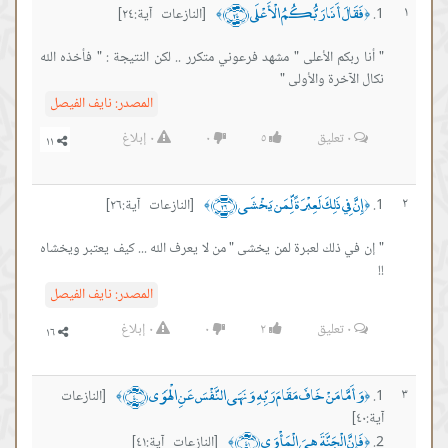
فَقَالَ أَنَا رَبُّكُمُ الْأَعْلَى ﴿٢٤﴾
١
[النازعات آية:٢٤]
﴾
﴿
" أنا ربكم الأعلى " مشهد فرعوني متكرر .. لكن النتيجة : " فأخذه الله
نكال الآخرة والأولى "
المصدر:
نايف الفيصل
٠
تعليق
٥
٠
٠
إبلاغ
إِنَّ فِي ذَلِكَ لَعِبْرَةً لِّمَن يَخْشَى ﴿٢٦﴾
٢
[النازعات آية:٢٦]
﴾
﴿
" إن في ذلك لعبرة لمن يخشى " من لا يعرف الله ... كيف يعتبر ويخشاه
!!
المصدر:
نايف الفيصل
٠
تعليق
٢
٠
٠
إبلاغ
وَأَمَّا مَنْ خَافَ مَقَامَ رَبِّهِ وَنَهَى النَّفْسَ عَنِ الْهَوَى ﴿٤٠﴾
٣
[النازعات
﴾
﴿
آية:٤٠]
فَإِنَّ الْجَنَّةَ هِيَ الْمَأْوَى ﴿٤١﴾
[النازعات آية:٤١]
﴾
﴿