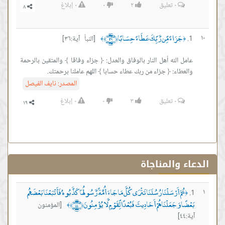
٠
تعليق
٢
٠
٠
إبلاغ
جَزَاءً مِّن رَّبِّكَ عَطَاءً حِسَابًا ﴿٣٦﴾
١٠
[النبأ آية:٣٦]
﴾
﴿
عامل الله أهل النار بالوفاق والعدل: ﴿ جزاء وفاقا ﴾ والمتقين بالرحمة
والعطاء: ﴿ جزاء من ربك عطاء حسابا ﴾ اللهم عاملنا برحمتك.
المصدر:
نايف الفيصل
٠
تعليق
٣
٠
٠
إبلاغ
الدعاء والمناجاة
ثُمَّ أَرْسَلْنَا رُسُلَنَا تَتْرَى كُلَّ مَا جَاءَ أُمَّةً رَّسُولُهَا كَذَّبُوهُ فَأَتْبَعْنَا بَعْضَهُم
١
﴿
بَعْضًا وَجَعَلْنَاهُمْ أَحَادِيثَ فَبُعْدًا لِّقَوْمٍ لَّا يُؤْمِنُونَ ﴿٤٤﴾
[المؤمنون
﴾
آية:٤٤]