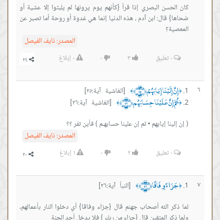
كان الحسن البصري إذا قرأ {كأنهم يوم يرونها لم يلبثوا إلا عشية أو
ضحاها} قال: ابن آدم ، هذه الدنيا إنما هي غدوة أو روحة أما تصبر عن
المعصية؟
المصدر:
نايف الفيصل
٠
تعليق
٣
٠
٠
إبلاغ
إِنَّ إِلَيْنَا إِيَابَهُمْ ﴿٢٥﴾
٦
[الغاشية آية:٢٥]
﴾
﴿
ثُمَّ إِنَّ عَلَيْنَا حِسَابَهُم ﴿٢٦﴾
[الغاشية آية:٢٦]
﴾
﴿
( إن إلينا إيابهم • ثم إن علينا حسابهـم ) فأين تفر ؟؟
المصدر:
نايف الفيصل
٠
تعليق
٢
٠
١
إبلاغ
جَزَاءً وِفَاقًا ﴿٢٦﴾
٧
[النبأ آية:٢٦]
﴾
﴿
لما ذكر الله أصحاب جهنم قال {جزاء وفاقا} أي دخلوا النار بأعمالهم،