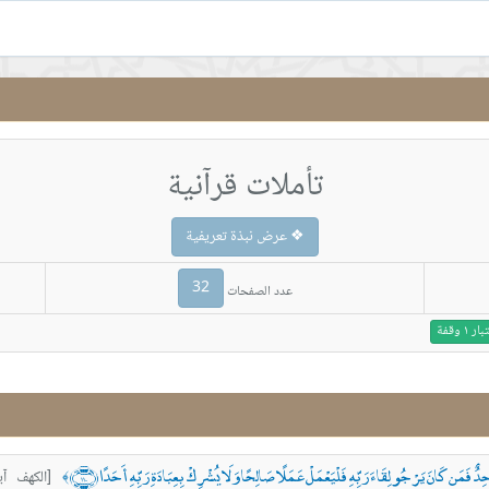
تأملات قرآنية
❖ عرض نبذة تعريفية
32
عدد الصفحات
١ وقفة
دٌ فَمَن كَانَ يَرْجُو لِقَاءَ رَبِّهِ فَلْيَعْمَلْ عَمَلًا صَالِحًا وَلَا يُشْرِكْ بِعِبَادَةِ رَبِّهِ أَحَدًا ﴿١١٠﴾
[الكهف آية:١٠
﴾