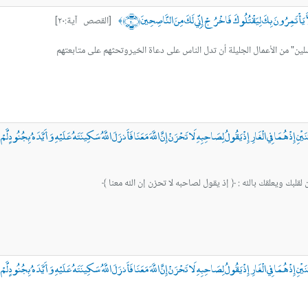
يَأْتَمِرُونَ بِكَ لِيَقْتُلُوكَ فَاخْرُجْ إِنِّي لَكَ مِنَ النَّاصِحِينَ ﴿٢٠﴾
[القصص آية:٢٠]
﴾
لين" من اﻷعمال الجليلة أن تدل الناس على دعاة الخيروتحثهم على متابعتهم
ْنِ إِذْ هُمَا فِي الْغَارِ إِذْ يَقُولُ لِصَاحِبِهِ لَا تَحْزَنْ إِنَّ اللَّهَ مَعَنَا فَأَنزَلَ اللَّهُ سَكِينَتَهُ عَلَيْهِ وَأَيَّدَهُ بِجُنُودٍ لّ
بك ويعلقك بالله : ﴿ إذ يقول لصاحبه لا تحزن إن الله معنا ﴾
ْنِ إِذْ هُمَا فِي الْغَارِ إِذْ يَقُولُ لِصَاحِبِهِ لَا تَحْزَنْ إِنَّ اللَّهَ مَعَنَا فَأَنزَلَ اللَّهُ سَكِينَتَهُ عَلَيْهِ وَأَيَّدَهُ بِجُنُودٍ لّ