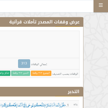
Menu
عرض وقفات المصدر تأملات قرآنية
313
إجمالي الوقفات
الجميع ٣١٣ وقفة
التدبر ٣١٢ وقفة
تذكر واعتبار 
الوقفات بحسب التصنيف:
التدبر
قُلْ إِنَّمَا أَنَا بَشَرٌ مِّثْلُكُمْ يُوحَى إِلَيَّ أَنَّمَا إِلَهُكُمْ إِلَهٌ وَاحِ
٢٦١
﴿