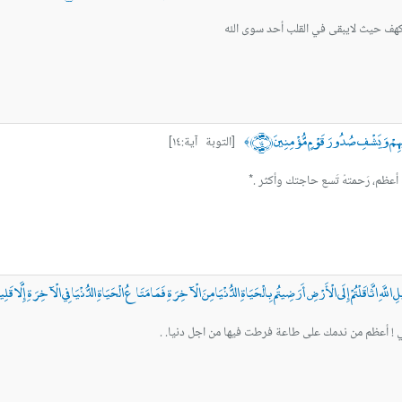
الكهف حيث لايبقى في القلب أحد سوى الله
هِمْ وَيَشْفِ صُدُورَ قَوْمٍ مُّؤْمِنِينَ ﴿١٤﴾
[التوبة آية:١٤]
﴾
عظم، رَحمتهُ تَسع حاجتك وأكثر .*
ِ اثَّاقَلْتُمْ إِلَى الْأَرْضِ أَرَضِيتُم بِالْحَيَاةِ الدُّنْيَا مِنَ الْآخِرَةِ فَمَا مَتَاعُ الْحَيَاةِ الدُّنْيَا فِي الْآخِرَةِ إِلَّا قَلِيل
 شي ! أعظم من ندمك على طاعة فرطت فيها من اجل دنيا. .