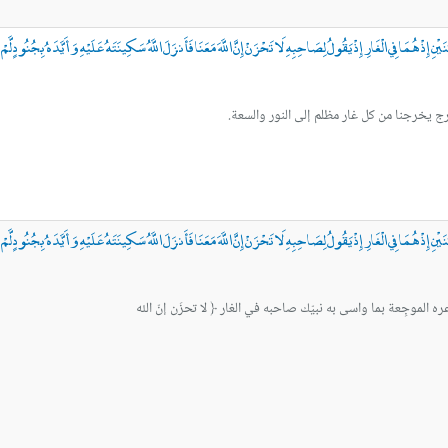
ْنِ إِذْ هُمَا فِي الْغَارِ إِذْ يَقُولُ لِصَاحِبِهِ لَا تَحْزَنْ إِنَّ اللَّهَ مَعَنَا فَأَنزَلَ اللَّهُ سَكِينَتَهُ عَلَيْهِ وَأَيَّدَهُ بِجُنُودٍ لّ
بة الفرج يخرجنا من كل غار مظلم إلى النور والسعة.
ْنِ إِذْ هُمَا فِي الْغَارِ إِذْ يَقُولُ لِصَاحِبِهِ لَا تَحْزَنْ إِنَّ اللَّهَ مَعَنَا فَأَنزَلَ اللَّهُ سَكِينَتَهُ عَلَيْهِ وَأَيَّدَهُ بِجُنُودٍ لّ