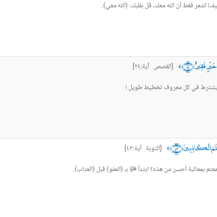
اليف! اشعر فقط أنّ الله معك، قُل بقلبك: (الله معي).
 خَيْرٍ فَقِيرٌ ﴿٢٤﴾
[القصص آية:٢٤]
﴾
 لايشترط في كل معروف تخطيط طويل !
عْلَمَ الْكَاذِبِينَ ﴿٤٣﴾
[التوبة آية:٤٣]
﴾
عتم بمعاتبة أحسن من هذه؟ ابتدأ ﷻ بـ (العفو) قبل (العتاب).