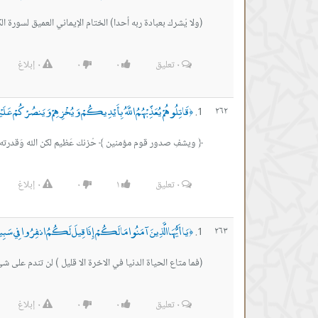
(ولا يُشرك بعبادة ربه أحدا) الختام الإيماني العميق لسورة 
٠
تعليق
٠
٠
٠
إبلاغ
قَاتِلُوهُمْ يُعَذِّبْهُمُ اللَّهُ بِأَيْدِيكُمْ وَيُخْزِهِمْ وَيَنصُرْكُمْ عَلَيْ
٢٦٢
﴿
﴿ ويشفِ صدور قوم مؤمنين ﴾ حُزنك عَظيم لكن الله وَقدرته أ
٠
تعليق
١
٠
٠
إبلاغ
يَا أَيُّهَا الَّذِينَ آمَنُوا مَا لَكُمْ إِذَا قِيلَ لَكُمُ انفِرُوا فِي سَبِيلِ اللَّه
٢٦٣
﴿
(فما متاع الحياة الدنيا في الاخرة الا قليل ) لن تندم على
٠
تعليق
٠
٠
٠
إبلاغ