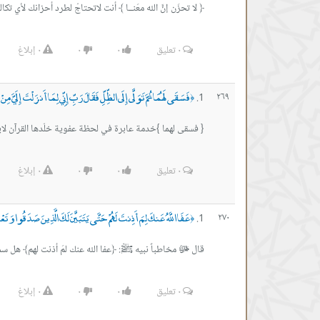
﴿ لا تحزَن إنَّ الله معَنــا ﴾ أنت لاتحتاجُ لطرد أحزانك لأي تك
٠
تعليق
٠
٠
٠
إبلاغ
فَسَقَى لَهُمَا ثُمَّ تَوَلَّى إِلَى الظِّلِّ فَقَالَ رَبِّ إِنِّي لِمَا أَنزَلْتَ إِلَيَّ مِنْ
٢٦٩
﴿
{ فسقى لهما }خدمة عابرة في لحظة عفوية خلّدها القرآن
٠
تعليق
٠
٠
٠
إبلاغ
عَفَا اللَّهُ عَنكَ لِمَ أَذِنتَ لَهُمْ حَتَّى يَتَبَيَّنَ لَكَ الَّذِينَ صَدَقُوا وَتَ
٢٧٠
﴿
قال ﷻ مخاطباً نبيه ﷺ: ﴿عفا الله عنك لمَ أذنت لهم﴾ هل سم
٠
تعليق
٠
٠
٠
إبلاغ