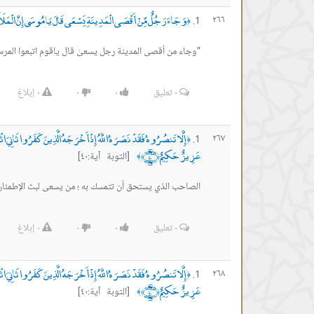
وَجَاءَ رَجُلٌ مِّنْ أَقْصَى الْمَدِينَةِ يَسْعَى قَالَ يَا مُوسَى إِنَّ الْمَلَأَ 
٢٦٦
﴿
"وجاء من أقصى المدينة رجل يسعىٰ قال ياقوم اتبعوا المرس
٠
تعليق
٠
٠
٠
إبلاغ
إِلَّا تَنصُرُوهُ فَقَدْ نَصَرَهُ اللَّهُ إِذْ أَخْرَجَهُ الَّذِينَ كَفَرُوا ثَانِيَ اثْنَي
٢٦٧
﴿
عَزِيزٌ حَكِيمٌ ﴿٤٠﴾
[التوبة آية:٤٠]
﴾
الصاحب الذي يستحق أن تتمسك به ؛ من يسعى لبث الإطمئان لقل
٠
تعليق
٠
٠
٠
إبلاغ
إِلَّا تَنصُرُوهُ فَقَدْ نَصَرَهُ اللَّهُ إِذْ أَخْرَجَهُ الَّذِينَ كَفَرُوا ثَانِيَ اثْنَي
٢٦٨
﴿
عَزِيزٌ حَكِيمٌ ﴿٤٠﴾
[التوبة آية:٤٠]
﴾