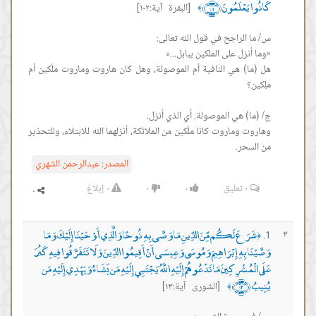
كَانُوا يَعْلَمُونَ ﴿١٠٢﴾
[البقرة آية:١٠٢]
﴾
هل (ما) هي النافية أم الموصولة، وهل كان هاروت وماروت ملَكين أم
وهاروت وماروت كانا ملَكين من الملائكة، أنزلهما الله للابتلاء، وللتحذير
من السحر.
المصدر:
عبدالرحمن الشهري
٠
تعليق
٠
٠
٠
إبلاغ
شَرَعَ لَكُم مِّنَ الدِّينِ مَا وَصَّى بِهِ نُوحًا وَالَّذِي أَوْحَيْنَا إِلَيْكَ وَمَا
٣
﴿
وَصَّيْنَا بِهِ إِبْرَاهِيمَ وَمُوسَى وَعِيسَى أَنْ أَقِيمُوا الدِّينَ وَلَا تَتَفَرَّقُوا فِيهِ كَبُرَ
عَلَى الْمُشْرِكِينَ مَا تَدْعُوهُمْ إِلَيْهِ اللَّهُ يَجْتَبِي إِلَيْهِ مَن يَشَاءُ وَيَهْدِي إِلَيْهِ مَن
يُنِيبُ ﴿١٣﴾
[الشورى آية:١٣]
﴾