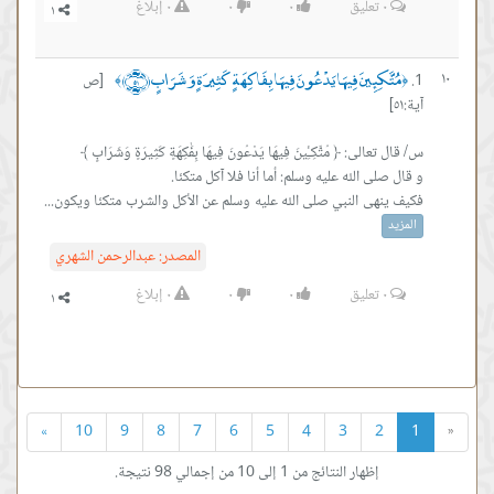
٠
تعليق
٠
٠
٠
إبلاغ
مُتَّكِئِينَ فِيهَا يَدْعُونَ فِيهَا بِفَاكِهَةٍ كَثِيرَةٍ وَشَرَابٍ ﴿٥١﴾
١٠
[ص
﴾
﴿
آية:٥١]
فكيف ينهى النبي صلى الله عليه وسلم عن الأكل والشرب متكئا ويكون...
المزيد
المصدر:
عبدالرحمن الشهري
٠
تعليق
٠
٠
٠
إبلاغ
»
10
9
8
7
6
5
4
3
2
1
«
إظهار النتائج من 1 إلى 10 من إجمالي 98 نتيجة.