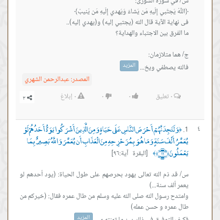
المزيد
فالله يصطفي ويخ...
المصدر:
عبدالرحمن الشهري
٠
تعليق
٠
٠
٠
إبلاغ
وَلَتَجِدَنَّهُمْ أَحْرَصَ النَّاسِ عَلَى حَيَاةٍ وَمِنَ الَّذِينَ أَشْرَكُوا يَوَدُّ أَحَدُهُمْ لَوْ
٤
﴿
يُعَمَّرُ أَلْفَ سَنَةٍ وَمَا هُوَ بِمُزَحْزِحِهِ مِنَ الْعَذَابِ أَن يُعَمَّرَ وَاللَّهُ بَصِيرٌ بِمَا
يَعْمَلُونَ ﴿٩٦﴾
[البقرة آية:٩٦]
﴾
س/ قد ذم الله تعالى يهود بحرصهم على طول الحياة: (يود أحدهم لو
وامتدح رسول الله صلى الله عليه وسلم من طال عمره فقال: (خيركم من
المزيد