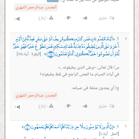
فكيف التوفيق في ذلك بين ما تمنته ي...
المصدر:
عبدالرحمن الشهري
٠
تعليق
٠
٠
٠
إبلاغ
أَيَّامًا مَّعْدُودَاتٍ فَمَن كَانَ مِنكُم مَّرِيضًا أَوْ عَلَى سَفَرٍ فَعِدَّةٌ مِّنْ أَيَّامٍ
٥
﴿
أُخَرَ وَعَلَى الَّذِينَ يُطِيقُونَهُ فِدْيَةٌ طَعَامُ مِسْكِينٍ فَمَن تَطَوَّعَ خَيْرًا فَهُوَ خَيْرٌ
لَّهُ وَأَن تَصُومُوا خَيْرٌ لَّكُمْ إِن كُنتُمْ تَعْلَمُونَ ﴿١٨٤﴾
[البقرة آية:١٨٤]
﴾
ج/ أي يجدون مشقة في صيامه.
المصدر:
عبدالرحمن الشهري
٠
تعليق
٠
٠
٠
إبلاغ
إِنَّ الَّذِينَ لَا يُؤْمِنُونَ بِالْآخِرَةِ زَيَّنَّا لَهُمْ أَعْمَالَهُمْ فَهُمْ يَعْمَهُونَ ﴿٤﴾
٦
﴾
﴿
[النمل آية:٤]