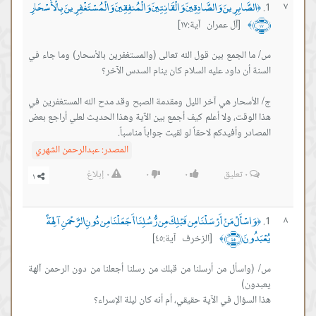
الصَّابِرِينَ وَالصَّادِقِينَ وَالْقَانِتِينَ وَالْمُنفِقِينَ وَالْمُسْتَغْفِرِينَ بِالْأَسْحَارِ
٧
﴿
﴿١٧﴾
[آل عمران آية:١٧]
﴾
س/ ما الجمع بين قول الله تعالى (والمستغفرين بالأسحار) وما جاء في
ج/ الأسحار هي آخر الليل ومقدمة الصبح وقد مدح الله المستغفرين في
هذا الوقت، ولا أعلم كيف أجمع بين الآية وهذا الحديث لعلي أراجع بعض
المصادر وأفيدكم لاحقاً لو لقيت جواباً مناسباً.
المصدر:
عبدالرحمن الشهري
٠
تعليق
٠
٠
٠
إبلاغ
وَاسْأَلْ مَنْ أَرْسَلْنَا مِن قَبْلِكَ مِن رُّسُلِنَا أَجَعَلْنَا مِن دُونِ الرَّحْمَنِ آلِهَةً
٨
﴿
يُعْبَدُونَ ﴿٤٥﴾
[الزخرف آية:٤٥]
﴾
س/ (واسأل من أرسلنا من قبلك من رسلنا أجعلنا من دون الرحمن آلهة