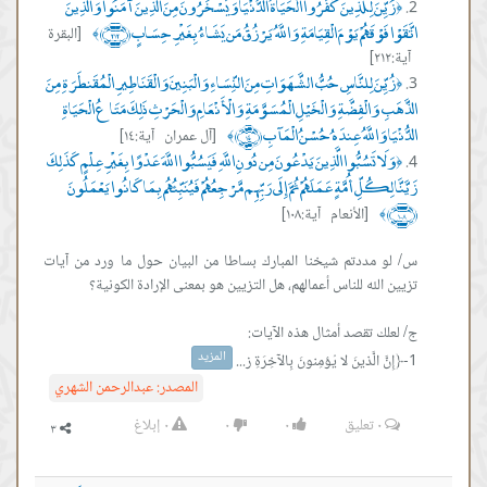
زُيِّنَ لِلَّذِينَ كَفَرُوا الْحَيَاةُ الدُّنْيَا وَيَسْخَرُونَ مِنَ الَّذِينَ آمَنُوا وَالَّذِينَ
﴿
اتَّقَوْا فَوْقَهُمْ يَوْمَ الْقِيَامَةِ وَاللَّهُ يَرْزُقُ مَن يَشَاءُ بِغَيْرِ حِسَابٍ ﴿٢١٢﴾
[البقرة
﴾
آية:٢١٢]
زُيِّنَ لِلنَّاسِ حُبُّ الشَّهَوَاتِ مِنَ النِّسَاءِ وَالْبَنِينَ وَالْقَنَاطِيرِ الْمُقَنطَرَةِ مِنَ
﴿
الذَّهَبِ وَالْفِضَّةِ وَالْخَيْلِ الْمُسَوَّمَةِ وَالْأَنْعَامِ وَالْحَرْثِ ذَلِكَ مَتَاعُ الْحَيَاةِ
الدُّنْيَا وَاللَّهُ عِندَهُ حُسْنُ الْمَآبِ ﴿١٤﴾
[آل عمران آية:١٤]
﴾
وَلَا تَسُبُّوا الَّذِينَ يَدْعُونَ مِن دُونِ اللَّهِ فَيَسُبُّوا اللَّهَ عَدْوًا بِغَيْرِ عِلْمٍ كَذَلِكَ
﴿
زَيَّنَّا لِكُلِّ أُمَّةٍ عَمَلَهُمْ ثُمَّ إِلَى رَبِّهِم مَّرْجِعُهُمْ فَيُنَبِّئُهُم بِمَا كَانُوا يَعْمَلُونَ
﴿١٠٨﴾
[الأنعام آية:١٠٨]
﴾
س/ لو مددتم شيخنا المبارك بساطا من البيان حول ما ورد من آيات
المزيد
1-﴿إِنَّ الَّذينَ لا يُؤمِنونَ بِالآخِرَةِ ز...
المصدر:
عبدالرحمن الشهري
٠
تعليق
٠
٠
٠
إبلاغ