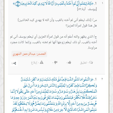
ذَلِكَ لِيَعْلَمَ أَنِّي لَمْ أَخُنْهُ بِالْغَيْبِ وَأَنَّ اللَّهَ لَا يَهْدِي كَيْدَ الْخَائِنِينَ ﴿٥٢﴾
١
﴾
﴿
[يوسف آية:٥٢]
ج/ الذي يظهر والله أعلم أنه من قول امرأة العزيز، أي ليعلم يوسف أني لم
أخنه بالغيب، أو ذلك ليعلم زوجها أنها لم تخنه بالغيب، وإنما كانت مجرد
مراودة.
المصدر:
عبدالرحمن الشهري
٠
تعليق
٠
٠
٠
إبلاغ
وَاتَّبَعُوا مَا تَتْلُو الشَّيَاطِينُ عَلَى مُلْكِ سُلَيْمَانَ وَمَا كَفَرَ سُلَيْمَانُ
٢
﴿
وَلَكِنَّ الشَّيَاطِينَ كَفَرُوا يُعَلِّمُونَ النَّاسَ السِّحْرَ وَمَا أُنزِلَ عَلَى
الْمَلَكَيْنِ بِبَابِلَ هَارُوتَ وَمَارُوتَ وَمَا يُعَلِّمَانِ مِنْ أَحَدٍ حَتَّى يَقُولَا إِنَّمَا
نَحْنُ فِتْنَةٌ فَلَا تَكْفُرْ فَيَتَعَلَّمُونَ مِنْهُمَا مَا يُفَرِّقُونَ بِهِ بَيْنَ الْمَرْءِ وَزَوْجِهِ وَمَا
هُم بِضَارِّينَ بِهِ مِنْ أَحَدٍ إِلَّا بِإِذْنِ اللَّهِ وَيَتَعَلَّمُونَ مَا يَضُرُّهُمْ وَلَا يَنفَعُهُمْ وَلَقَدْ
عَلِمُوا لَمَنِ اشْتَرَاهُ مَا لَهُ فِي الْآخِرَةِ مِنْ خَلَاقٍ وَلَبِئْسَ مَا شَرَوْا بِهِ أَنفُسَهُمْ لَوْ