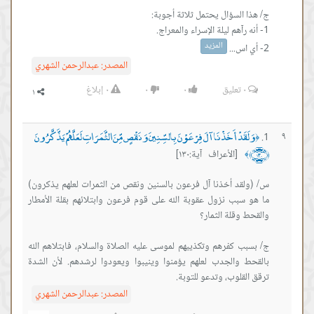
المزيد
2- أي اس...
المصدر:
عبدالرحمن الشهري
٠
تعليق
٠
٠
٠
إبلاغ
وَلَقَدْ أَخَذْنَا آلَ فِرْعَوْنَ بِالسِّنِينَ وَنَقْصٍ مِّنَ الثَّمَرَاتِ لَعَلَّهُمْ يَذَّكَّرُونَ
٩
﴿
﴿١٣٠﴾
[الأعراف آية:١٣٠]
﴾
س/ (ولقد أخذنا آل فرعون بالسنين ونقص من الثمرات لعلهم يذكرون)
ما هو سبب نزول عقوبة الله على قوم فرعون وابتلائهم بقلة الأمطار
ج/ بسبب كفرهم وتكذيبهم لموسى عليه الصلاة والسلام، فابتلاهم الله
بالقحط والجدب لعلهم يؤمنوا وينيبوا ويعودوا لرشدهم. لأن الشدة
ترقق القلوب، وتدعو للتوبة.
المصدر:
عبدالرحمن الشهري