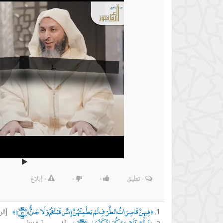
٠
تعليق
٠
٠
٠
إبلاغ
فِيهِنَّ قَاصِرَاتُ الطَّرْفِ لَمْ يَطْمِثْهُنَّ إِنسٌ قَبْلَهُمْ وَلَا جَانٌّ ﴿٥٦﴾
[الرح
﴾
﴿