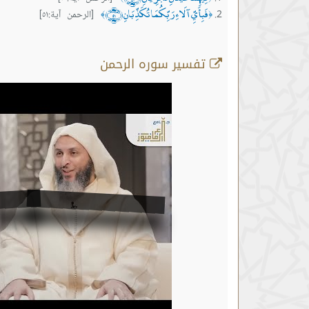
فَبِأَيِّ آلَاءِ رَبِّكُمَا تُكَذِّبَانِ ﴿٥١﴾
[الرحمن آية:٥١]
﴾
﴿
تفسير سوره الرحمن