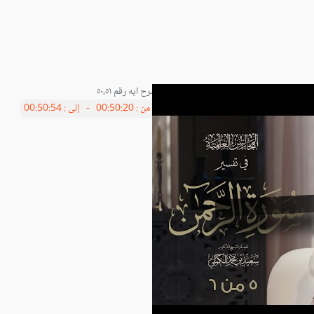
شرح ايه رقم ٥٠،٥١
من :
00:50:20 -
إلى :
00:50:54