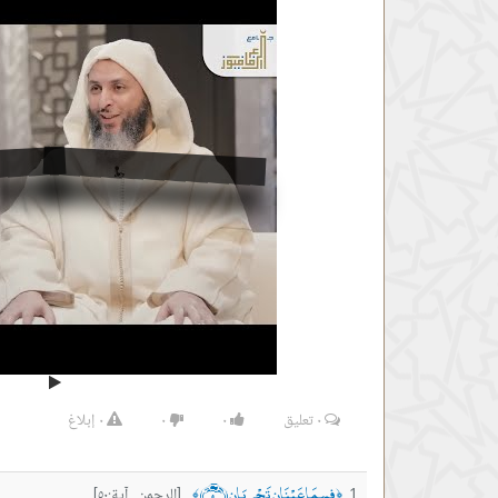
٠
تعليق
٠
٠
٠
إبلاغ
فِيهِمَا عَيْنَانِ تَجْرِيَانِ ﴿٥٠﴾
[الرحمن آية:٥٠]
﴾
﴿