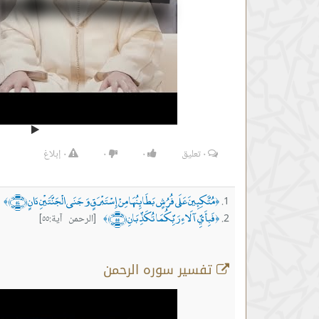
٠
تعليق
٠
٠
٠
إبلاغ
مُتَّكِئِينَ عَلَى فُرُشٍ بَطَائِنُهَا مِنْ إِسْتَبْرَقٍ وَجَنَى الْجَنَّتَيْنِ دَانٍ ﴿٥٤﴾
[
﴾
﴿
فَبِأَيِّ آلَاءِ رَبِّكُمَا تُكَذِّبَانِ ﴿٥٥﴾
[الرحمن آية:٥٥]
﴾
﴿
تفسير سوره الرحمن