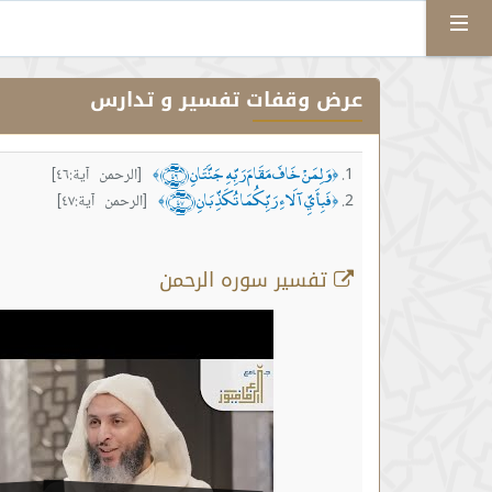
Menu
عرض وقفات تفسير و تدارس
وَلِمَنْ خَافَ مَقَامَ رَبِّهِ جَنَّتَانِ ﴿٤٦﴾
[الرحمن آية:٤٦]
﴾
﴿
فَبِأَيِّ آلَاءِ رَبِّكُمَا تُكَذِّبَانِ ﴿٤٧﴾
[الرحمن آية:٤٧]
﴾
﴿
تفسير سوره الرحمن