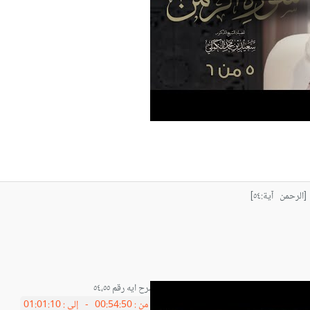
الرحمن آية:٥٤]
شرح ايه رقم ٥٤،٥٥
من :
00:54:50 -
إلى :
01:01:10