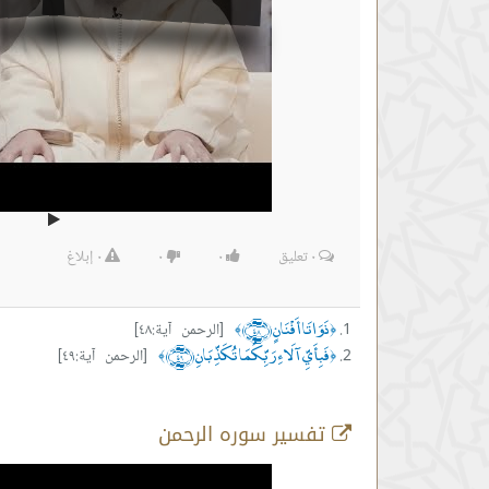
٠
تعليق
٠
٠
٠
إبلاغ
ذَوَاتَا أَفْنَانٍ ﴿٤٨﴾
[الرحمن آية:٤٨]
﴾
﴿
فَبِأَيِّ آلَاءِ رَبِّكُمَا تُكَذِّبَانِ ﴿٤٩﴾
[الرحمن آية:٤٩]
﴾
﴿
تفسير سوره الرحمن