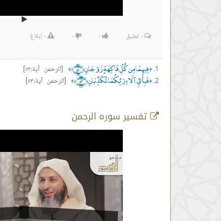
٠
تعليق
٠
٠
٠
إبلاغ
فِيهِمَا مِن كُلِّ فَاكِهَةٍ زَوْجَانِ ﴿٥٢﴾
[الرحمن آية:٥٢]
﴾
﴿
فَبِأَيِّ آلَاءِ رَبِّكُمَا تُكَذِّبَانِ ﴿٥٣﴾
[الرحمن آية:٥٣]
﴾
﴿
تفسير سوره الرحمن