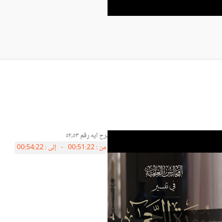
شرح ايه رقم ٥٢،٥٣
من :
00:51:22 -
إلى :
00:54:22