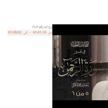
شرح ايه رقم ٥٦،٥٧
من :
01:01:10 -
إلى :
01:09:02