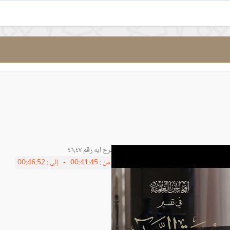
شرح ايه رقم ٤٦،٤٧
من :
00:41:45 -
إلى :
00:46:52