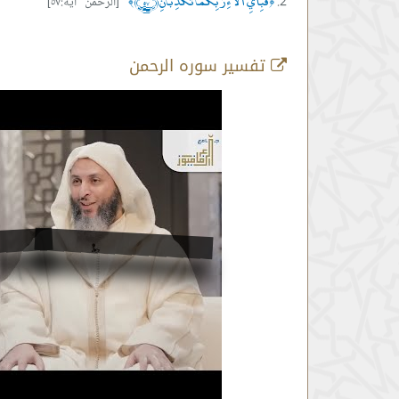
فَبِأَيِّ آلَاءِ رَبِّكُمَا تُكَذِّبَانِ ﴿٥٧﴾
[الرحمن آية:٥٧]
﴾
﴿
تفسير سوره الرحمن