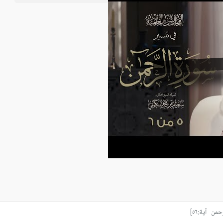
من آية:٥٦]