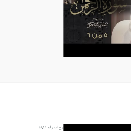
شرح ايه رقم ٤٨،٤٩