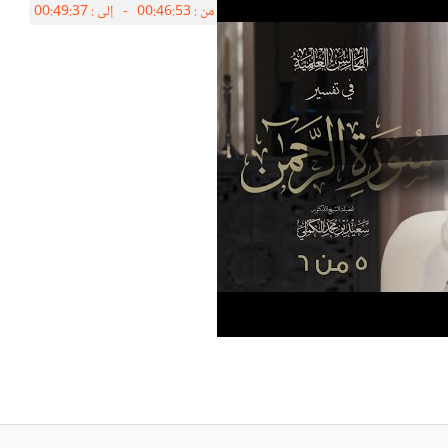
من :
00:46:53 -
إلى :
00:49:37