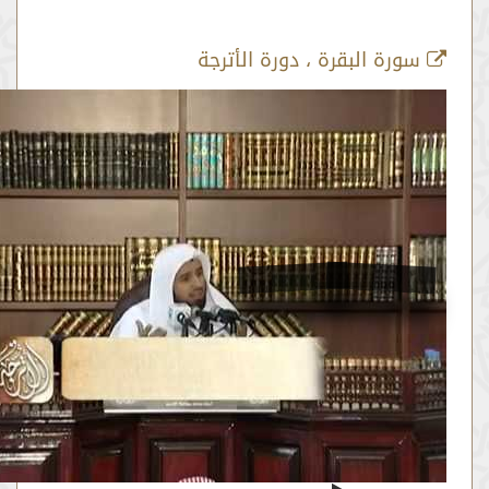
رة البقرة ، دورة الأترجة
الآية 1
من :
00:23:16 -
إلى :
00:23:46
المصدر:
محمد الربيعة