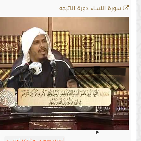
رة النساء دورة الاترجة
اية رقم 62
من :
00:31:33 -
إلى :
00:33:41
المصدر:
محمد بن عبدالعزيز الخضيري