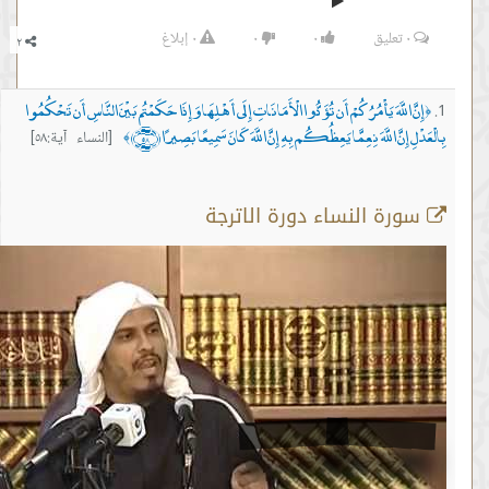
٠
تعليق
٠
٠
٠
إبلاغ
َ اللَّهَ يَأْمُرُكُمْ أَن تُؤَدُّوا الْأَمَانَاتِ إِلَى أَهْلِهَا وَإِذَا حَكَمْتُم بَيْنَ النَّاسِ أَن تَحْكُمُوا
 إِنَّ اللَّهَ نِعِمَّا يَعِظُكُم بِهِ إِنَّ اللَّهَ كَانَ سَمِيعًا بَصِيرًا ﴿٥٨﴾
[النساء آية:٥٨]
﴾
رة النساء دورة الاترجة
اية رقم 58
من :
00:16:25 -
إلى :
00:21:52