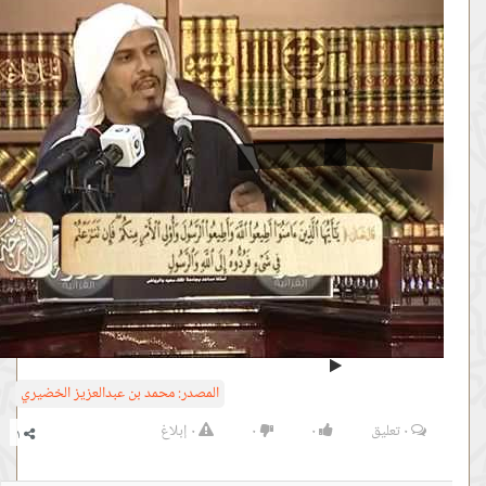
من :
00:21:53 -
إلى :
00:28:18
المصدر:
محمد بن عبدالعزيز الخضيري
٠
تعليق
٠
٠
٠
إبلاغ