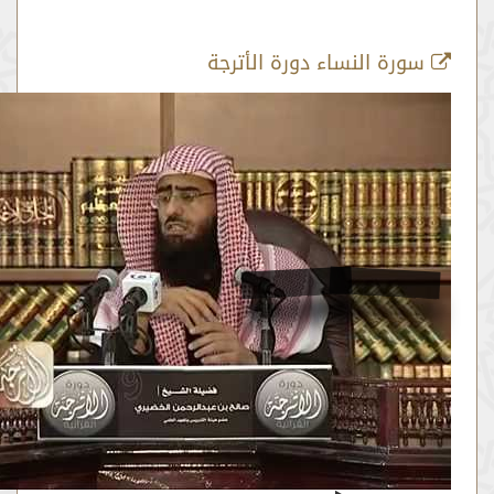
رة النساء دورة الأترجة
الأية 89
من :
00:10:14 -
إلى :
00:15:30
المصدر:
صالح عبدالرحمن الخضيري