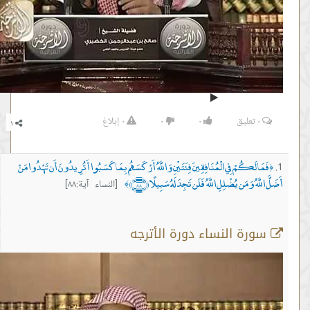
٠
تعليق
٠
٠
٠
إبلاغ
ا لَكُمْ فِي الْمُنَافِقِينَ فِئَتَيْنِ وَاللَّهُ أَرْكَسَهُم بِمَا كَسَبُوا أَتُرِيدُونَ أَن تَهْدُوا مَنْ
َّهُ وَمَن يُضْلِلِ اللَّهُ فَلَن تَجِدَ لَهُ سَبِيلًا ﴿٨٨﴾
[النساء آية:٨٨]
﴾
رة النساء دورة الأترجه
الأية 88
من :
00:06:02 -
إلى :
00:10:10
المصدر:
صالح عبدالرحمن الخضيري