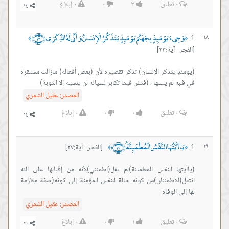
٠
تعليق
٣
٠
٠
إبلاغ
وَجِيءَ يَوْمَئِذٍ بِجَهَنَّمَ يَوْمَئِذٍ يَتَذَكَّرُ الْإِنسَانُ وَأَنَّى لَهُ الذِّكْرَى ﴿٢٣﴾
١٨
﴾
﴿
[الفجر آية:٢٣]
(يومئذٍ يتذكر الإنسان) تذكر تقصيره لأن (بعض أفعاله) مازالت مستقرة
في قلبه لم ينسها ، (فتش فيما تكابر نسيانه لن ينسيه إلا التوبة)
المصدر:
عقيل الشمري
٠
تعليق
٠
٠
٠
إبلاغ
يَا أَيَّتُهَا النَّفْسُ الْمُطْمَئِنَّةُ ﴿٢٧﴾
١٩
[الفجر آية:٢٧]
﴾
﴿
(ياأيتها النفس المطمئنة)لم يقل(اطمئني)لأنه من إقبالها على الله
انتقل(الاطمئنان)من كونه حالة للنفس المؤمنة إلى كونه(صفة ملازمة
لها إلى الوفاة
المصدر:
عقيل الشمري
٠
تعليق
١
٠
٠
إبلاغ