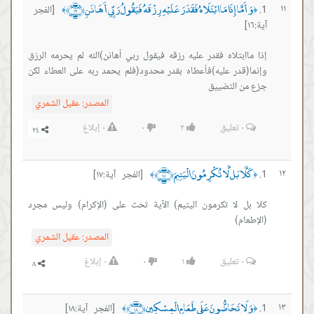
وَأَمَّا إِذَا مَا ابْتَلَاهُ فَقَدَرَ عَلَيْهِ رِزْقَهُ فَيَقُولُ رَبِّي أَهَانَنِ ﴿١٦﴾
١١
[الفجر
﴾
﴿
آية:١٦]
إذا ماابتلاه فقدر عليه رزقه فيقول ربي أهانن)الله لم يحرمه الرزق
وإنما(قدر عليه)فأعطاه بقدر محدود(فلم يحمد ربه على العطاء لكن
جزع من التضييق
المصدر:
عقيل الشمري
٠
تعليق
٢
٠
٠
إبلاغ
كَلَّا بَل لَّا تُكْرِمُونَ الْيَتِيمَ ﴿١٧﴾
١٢
[الفجر آية:١٧]
﴾
﴿
كلا بل لا تكرمون اليتيم) الآية تحث على (الإكرام) وليس مجرد
(الإطعام)
المصدر:
عقيل الشمري
٠
تعليق
١
٠
٠
إبلاغ
وَلَا تَحَاضُّونَ عَلَى طَعَامِ الْمِسْكِينِ ﴿١٨﴾
١٣
[الفجر آية:١٨]
﴾
﴿