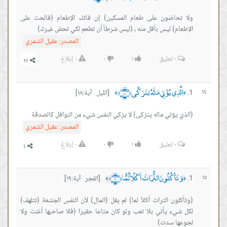
ولا تحاضون على طعام المسكين) إن فاتك الإطعام (فالحث على
الإطعام) ليس بأقل منه ، (ليس شرطاً أن تطعم لكي تحض غيرك)
المصدر:
عقيل الشمري
٠
تعليق
١
٠
٠
إبلاغ
الَّذِي يُؤْتِي مَالَهُ يَتَزَكَّى ﴿١٨﴾
١٤
[الليل آية:١٨]
﴾
﴿
(الذي يؤتي ماله يتزكى) لا يزكي النفس شيء من النوافل كالصدقة
المصدر:
عقيل الشمري
٠
تعليق
١
٠
٠
إبلاغ
وَتَأْكُلُونَ التُّرَاثَ أَكْلًا لَّمًّا ﴿١٩﴾
١٥
[الفجر آية:١٩]
﴾
﴿
(وتأكلون التراث أكلاً لما) لم يقل (المال) لأن النفس الجشعة (تتلهف)
لكل شيء يأتي بلا تعب ولو كان متاعا حقيرا (فلا صاحبها أغنت ولا
لجوعها سدت)