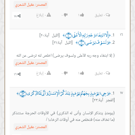
المصدر:
عقيل الشمري
٠
تعليق
١
٠
٠
إبلاغ
إِلَّا ابْتِغَاءَ وَجْهِ رَبِّهِ الْأَعْلَى ﴿٢٠﴾
١٦
[الليل آية:٢٠]
﴾
﴿
وَلَسَوْفَ يَرْضَى ﴿٢١﴾
[الليل آية:٢١]
﴾
﴿
( إلا ابتغاء وجه ربه الأعلى ولسوف يرضى) اخلص لله ترضى عن الله
المصدر:
عقيل الشمري
٠
تعليق
١
٠
٠
إبلاغ
وَجِيءَ يَوْمَئِذٍ بِجَهَنَّمَ يَوْمَئِذٍ يَتَذَكَّرُ الْإِنسَانُ وَأَنَّى لَهُ الذِّكْرَى ﴿٢٣﴾
١٧
﴾
﴿
[الفجر آية:٢٣]
(يومئذٍ يتذكر الإنسان وأنى له الذكرى) في الأوقات الحرجة ستتذكر
(ما تخاف منه) فتخلص منه في أوقات الرخاء! /
المصدر:
عقيل الشمري