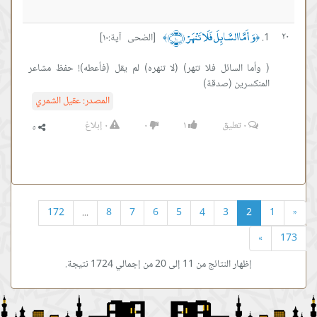
وَأَمَّا السَّائِلَ فَلَا تَنْهَرْ ﴿١٠﴾
٢٠
[الضحى آية:١٠]
﴾
﴿
( وأما السائل فلا تنهر) (لا تنهره) لم يقل (فأعطه)! حفظ مشاعر
المنكسرين (صدقة)
المصدر:
عقيل الشمري
٠
تعليق
١
٠
٠
إبلاغ
172
...
8
7
6
5
4
3
2
1
«
»
173
إظهار النتائج من 11 إلى 20 من إجمالي 1724 نتيجة.