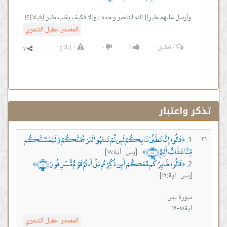
وأرسل عليهم طيرا) الله الناصر وحده ؛ وإﻻ فكيف يغلب طير (فيلا)؟!
المصدر:
عقيل الشمري
٠
تعليق
١
٠
٠
إبلاغ
تذكر واعتبار
قَالُوا إِنَّا تَطَيَّرْنَا بِكُمْ لَئِن لَّمْ تَنتَهُوا لَنَرْجُمَنَّكُمْ وَلَيَمَسَّنَّكُم
٣١
﴿
مِّنَّا عَذَابٌ أَلِيمٌ ﴿١٨﴾
[يس آية:١٨]
﴾
قَالُوا طَائِرُكُم مَّعَكُمْ أَئِن ذُكِّرْتُم بَلْ أَنتُمْ قَوْمٌ مُّسْرِفُونَ ﴿١٩﴾
﴾
﴿
[يس آية:١٩]
آية١٨-١٩
المصدر:
عقيل الشمري