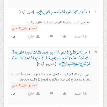
أَلَمْ تَرَ كَيْفَ فَعَلَ رَبُّكَ بِأَصْحَابِ الْفِيلِ ﴿١﴾
٣٦
[الفيل آية:١]
﴾
﴿
!لله حمى البيت ؛ وحرمة المؤمن عند الله أعظم من البيت
المصدر:
عقيل الشمري
٠
تعليق
١
٠
٠
إبلاغ
وَإِذْ أَسَرَّ النَّبِيُّ إِلَى بَعْضِ أَزْوَاجِهِ حَدِيثًا فَلَمَّا نَبَّأَتْ بِهِ وَأَظْهَرَهُ اللَّهُ
٣٧
﴿
عَلَيْهِ عَرَّفَ بَعْضَهُ وَأَعْرَضَ عَن بَعْضٍ فَلَمَّا نَبَّأَهَا بِهِ قَالَتْ مَنْ أَنبَأَكَ هَذَا
قَالَ نَبَّأَنِيَ الْعَلِيمُ الْخَبِيرُ ﴿٣﴾
[التحريم آية:٣]
﴾
النبي عليه السلام كان له الحق ومع هذا (عرف بعضه وأعرض عن
بعض) لئلا يحرج (صاحبه) ؛ فالكريم (يعرض) واللئيم (يجحف)
المصدر:
عقيل الشمري
٠
تعليق
٠
٠
٠
إبلاغ