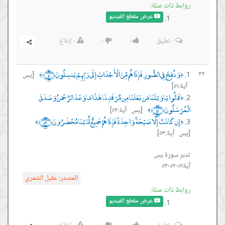
روابط ذات صلة:
عرض مقطع الفيديو
٠
تعليق
٠
٠
٠
إبلاغ
وَنُفِخَ فِي الصُّورِ فَإِذَا هُم مِّنَ الْأَجْدَاثِ إِلَى رَبِّهِمْ يَنسِلُونَ ﴿٥١﴾
٣٢
[يس
﴾
﴿
آية:٥١]
قَالُوا يَا وَيْلَنَا مَن بَعَثَنَا مِن مَّرْقَدِنَا هَذَا مَا وَعَدَ الرَّحْمَنُ وَصَدَقَ
﴿
الْمُرْسَلُونَ ﴿٥٢﴾
[يس آية:٥٢]
﴾
إِن كَانَتْ إِلَّا صَيْحَةً وَاحِدَةً فَإِذَا هُمْ جَمِيعٌ لَّدَيْنَا مُحْضَرُونَ ﴿٥٣﴾
﴾
﴿
[يس آية:٥٣]
آية٥١-٥٢-٥٣
المصدر:
عقيل الشمري
روابط ذات صلة:
عرض مقطع الفيديو