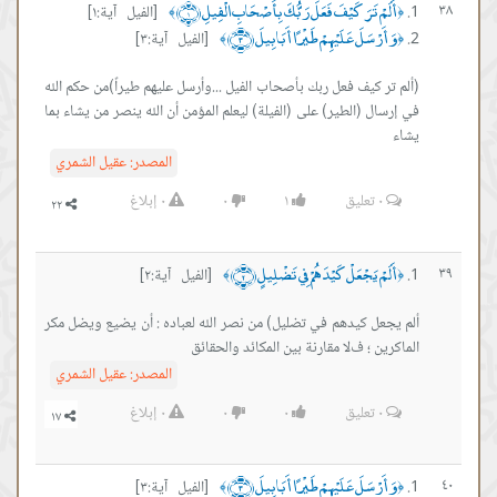
أَلَمْ تَرَ كَيْفَ فَعَلَ رَبُّكَ بِأَصْحَابِ الْفِيلِ ﴿١﴾
٣٨
[الفيل آية:١]
﴾
﴿
وَأَرْسَلَ عَلَيْهِمْ طَيْرًا أَبَابِيلَ ﴿٣﴾
[الفيل آية:٣]
﴾
﴿
(ألم تر كيف فعل ربك بأصحاب الفيل ...وأرسل عليهم طيراً)من حكم الله
في إرسال (الطير) على (الفيلة) ليعلم المؤمن أن الله ينصر من يشاء بما
يشاء
المصدر:
عقيل الشمري
٠
تعليق
١
٠
٠
إبلاغ
أَلَمْ يَجْعَلْ كَيْدَهُمْ فِي تَضْلِيلٍ ﴿٢﴾
٣٩
[الفيل آية:٢]
﴾
﴿
ألم يجعل كيدهم في تضليل) من نصر الله لعباده : أن يضيع ويضل مكر
الماكرين ؛ فﻻ مقارنة بين المكائد والحقائق
المصدر:
عقيل الشمري
٠
تعليق
٠
٠
٠
إبلاغ
وَأَرْسَلَ عَلَيْهِمْ طَيْرًا أَبَابِيلَ ﴿٣﴾
٤٠
[الفيل آية:٣]
﴾
﴿