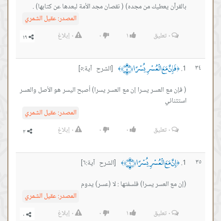
بالقرآن يعطيك من مجده) ( نقصان مجد الأمة لبعدها عن كتابها) .
المصدر:
عقيل الشمري
٠
تعليق
١
٠
٠
إبلاغ
فَإِنَّ مَعَ الْعُسْرِ يُسْرًا ﴿٥﴾
٣٤
[الشرح آية:٥]
﴾
﴿
( فإن مع العسر يسرا إن مع العسر يسرا) أصبح اليسر هو الأصل والعسر
استثنائي
المصدر:
عقيل الشمري
٠
تعليق
٠
٠
٠
إبلاغ
إِنَّ مَعَ الْعُسْرِ يُسْرًا ﴿٦﴾
٣٥
[الشرح آية:٦]
﴾
﴿
(إن مع العسر يسرا) فلسفتها : ﻻ (عسر) يدوم
المصدر:
عقيل الشمري
٠
تعليق
١
٠
٠
إبلاغ