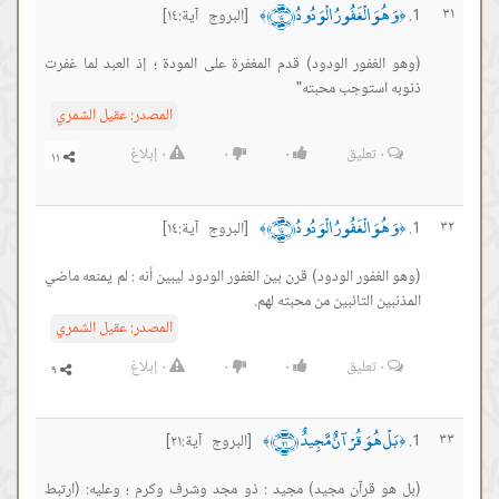
وَهُوَ الْغَفُورُ الْوَدُودُ ﴿١٤﴾
٣١
[البروج آية:١٤]
﴾
﴿
(وهو الغفور الودود) قدم المغفرة على المودة ؛ إذ العبد لما غفرت
ذنوبه استوجب محبته"
المصدر:
عقيل الشمري
٠
تعليق
٠
٠
٠
إبلاغ
وَهُوَ الْغَفُورُ الْوَدُودُ ﴿١٤﴾
٣٢
[البروج آية:١٤]
﴾
﴿
(وهو الغفور الودود) قرن بين الغفور الودود ليبين أنه : لم يمنعه ماضي
المذنبين التائبين من محبته لهم.
المصدر:
عقيل الشمري
٠
تعليق
٠
٠
٠
إبلاغ
بَلْ هُوَ قُرْآنٌ مَّجِيدٌ ﴿٢١﴾
٣٣
[البروج آية:٢١]
﴾
﴿
(بل هو قرآن مجيد) مجيد : ذو مجد وشرف وكرم ؛ وعليه: (ارتبط