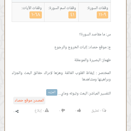
وقفات السورة:
وقفات اسم السورة:
وقفات الآيات:
١٠٦٨
٤١
١١٠٩
المختصر : إيقاظ القلوب الغالفة وهزها لإدراك حقائق البعث والجزاء
المزيد
التفسير المباشر: البعث وثبوته وماي...
المصدر:
موقع حصاد
٠
تعليق
٠
٠
٠
إبلاغ