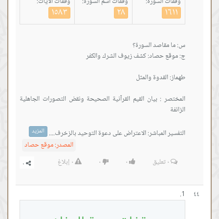
وقفات السورة:
وقفات اسم السورة:
وقفات الآيات:
١٥٨٣
٢٨
١٦١١
المختصر : بيان القيم القرآنية الصحيحة ونقض التصورات الجاهلية
المزيد
التفسير المباشر: الاعتراض على دعوة التوحيد بالزخرف....
المصدر:
موقع حصاد
٠
تعليق
٠
٠
٠
إبلاغ
٤٤