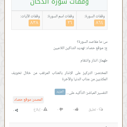
وقفات سورة الدخان
وقفات السورة:
وقفات اسم السورة:
وقفات الآيات:
٨٣٨
٢٦
٨٦٤
المختصر: التركيز على الإنذار بالعذاب المرتقب من خلال تخويف
المزيد
التفسير المباشر: التأكيد على...
المصدر:
موقع حصاد
٠
تعليق
٠
٠
٠
إبلاغ