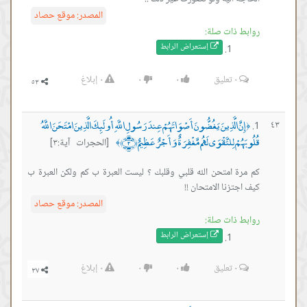
المصدر:
موقع حصاد
روابط ذات صلة:
إستعراض ال
رابط
٠
تعليق
٠
٠
٠
إبلاغ
إِنَّ الَّذِينَ يَغُضُّونَ أَصْوَاتَهُمْ عِندَ رَسُولِ اللَّهِ أُولَئِكَ الَّذِينَ امْتَحَنَ اللَّهُ
٤٣
﴿
قُلُوبَهُمْ لِلتَّقْوَى لَهُم مَّغْفِرَةٌ وَأَجْرٌ عَظِيمٌ ﴿٣﴾
[الحجرات آية:٣]
﴾
كم مرة امتحن الله قلبي وقلبك ؟ ليست العبرة ب كم ولكن العبرة ب
كيف اجتزنا الامتحان !!
المصدر:
موقع حصاد
روابط ذات صلة:
إستعراض ال
رابط
٠
تعليق
٠
٠
٠
إبلاغ