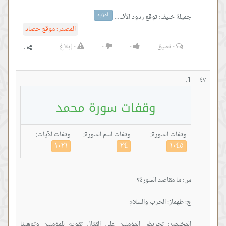
المزيد
جميلة خليف: توقع ردود الأف...
المصدر:
موقع حصاد
٠
تعليق
٠
٠
٠
إبلاغ
٤٧
وقفات سورة محمد
وقفات السورة:
وقفات اسم السورة:
وقفات الآيات:
١٠٢١
٢٤
١٠٤٥
المختصر: تحريض المؤمنين على القتال تقوية للمؤمنين وتوهينا