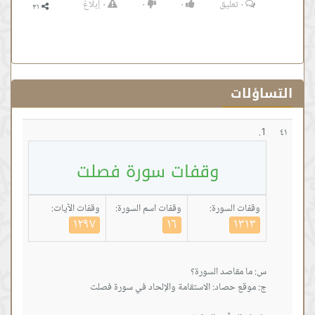
٠
تعليق
٠
٠
٠
إبلاغ
التساؤلات
٤١
وقفات سورة فصلت
وقفات السورة:
وقفات اسم السورة:
وقفات الآيات:
١٢٩٧
١٦
١٣١٣