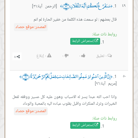
سَنَفْرُغُ لَكُمْ أَيُّهَ الثَّقَلَانِ ﴿٣١﴾
٤٩
[الرحمن آية:٣١]
﴾
﴿
قال بعضهم : لو سمعت هذه الكلمة من خفير الحارة لم انم
المصدر:
موقع حصاد
روابط ذات صلة:
إستعراض ال
رابط
٠
تعليق
٠
٠
٠
إبلاغ
إِنَّ الَّذِينَ آمَنُوا وَعَمِلُوا الصَّالِحَاتِ سَيَجْعَلُ لَهُمُ الرَّحْمَنُ وُدًّا ﴿٩٦﴾
٥٠
﴾
﴿
[مريم آية:٩٦]
واذا احب الله عبدا يسر له الاسباب وهون عليه كل عسير ووفقه لفعل
الخيرات وترك المنكرات واقبل بقلوب عباده اليه بالمحبة والوداد
المصدر:
موقع حصاد
روابط ذات صلة:
إستعراض ال
رابط