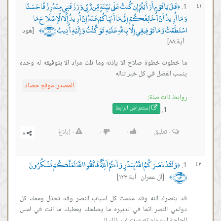
قَالَ يَا قَوْمِ أَرَأَيْتُمْ إِن كُنتُ عَلَى بَيِّنَةٍ مِّن رَّبِّي وَرَزَقَنِي مِنْهُ رِزْقًا حَسَنًا
٤١
﴿
وَمَا أُرِيدُ أَنْ أُخَالِفَكُمْ إِلَى مَا أَنْهَاكُمْ عَنْهُ إِنْ أُرِيدُ إِلَّا الْإِصْلَاحَ مَا
اسْتَطَعْتُ وَمَا تَوْفِيقِي إِلَّا بِاللَّهِ عَلَيْهِ تَوَكَّلْتُ وَإِلَيْهِ أُنِيبُ ﴿٨٨﴾
[هود
﴾
آية:٨٨]
ما خطوت خطوة صلاح الا بإذنه وما نلت مراد الا بتوفيقه له وحده
ينسب الفضل في كل خير تناله
المصدر:
موقع حصاد
روابط ذات صلة:
إستعراض ال
رابط
٠
تعليق
٠
٠
٠
إبلاغ
وَلَقَدْ نَصَرَكُمُ اللَّهُ بِبَدْرٍ وَأَنتُمْ أَذِلَّةٌ فَاتَّقُوا اللَّهَ لَعَلَّكُمْ تَشْكُرُونَ
٤٢
﴿
﴿١٢٣﴾
[آل عمران آية:١٢٣]
﴾
قد ينصرك الله وقد عدمت كل اسباب النصر وقد تخذل ومعك كل
دواعي النصر انما في تدبيره ما يصلحك يعطيك ما انت في امس
الحاجة اليه ولو تصورت غير ذلك !!