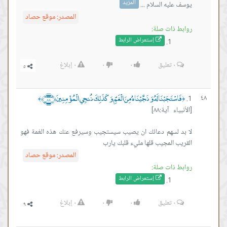
المزيد
يوسف عليه السلام ...
المصدر:
موقع حصاد
روابط ذات صلة:
إستعراض ال
رابط
٠
تعليق
٠
٠
٠
إبلاغ
فَاسْتَجَبْنَا لَهُ وَنَجَّيْنَاهُ مِنَ الْغَمِّ وَكَذَلِكَ نُنجِي الْمُؤْمِنِينَ ﴿٨٨﴾
٤٨
﴾
﴿
[الأنبياء آية:٨٨]
لا بد لسهم دعائك ان يصيب سيستجيب وسيرفع عنك هذه الغمة فهو
القريب المجيب قلها مليء قلبك يارب
المصدر:
موقع حصاد
روابط ذات صلة:
إستعراض ال
رابط
٠
تعليق
٠
٠
٠
إبلاغ