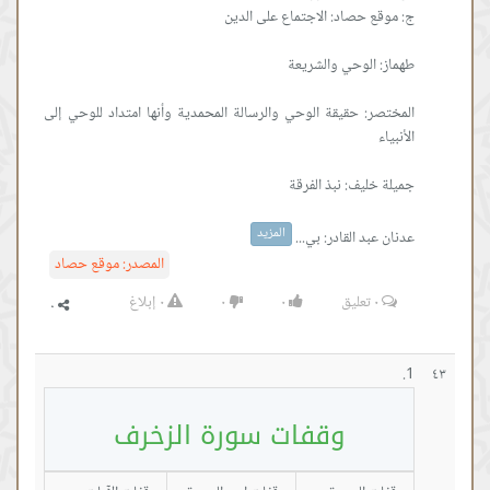
المختصر: حقيقة الوحي والرسالة المحمدية وأنها امتداد للوحي إلى
المزيد
عدنان عبد القادر: بي...
المصدر:
موقع حصاد
٠
تعليق
٠
٠
٠
إبلاغ
٤٣
وقفات سورة الزخرف