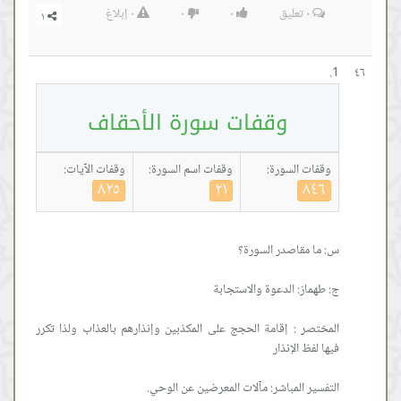
٠
تعليق
٠
٠
٠
إبلاغ
٤٦
وقفات سورة الأحقاف
وقفات السورة:
وقفات اسم السورة:
وقفات الآيات:
٨٢٥
٢١
٨٤٦
المختصر : إقامة الحجج على المكذبين وإنذارهم بالعذاب ولذا تكرر