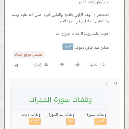
المختصر : الوعد الإلهي بالفتح والمكين لنبيه صلى الله عليه وسلم
المزيد
عدنان عبد القادر: دعوة...
المصدر:
موقع حصاد
٠
تعليق
٠
٠
٠
إبلاغ
٤٩
وقفات سورة الحجرات
وقفات السورة:
وقفات اسم السورة:
وقفات الآيات:
١٠٢٧
٦٢
١٠٨٩