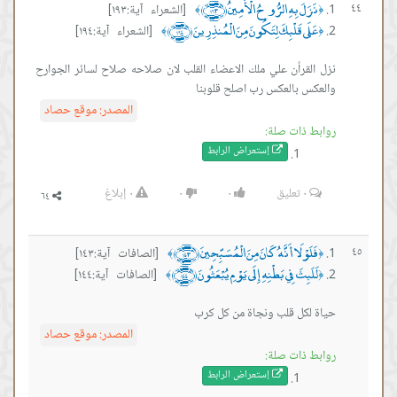
نَزَلَ بِهِ الرُّوحُ الْأَمِينُ ﴿١٩٣﴾
٤٤
[الشعراء آية:١٩٣]
﴾
﴿
عَلَى قَلْبِكَ لِتَكُونَ مِنَ الْمُنذِرِينَ ﴿١٩٤﴾
[الشعراء آية:١٩٤]
﴾
﴿
نزل القرأن علي ملك الاعضاء القلب لان صلاحه صلاح لسائر الجوارح
والعكس بالعكس رب اصلح قلوبنا
المصدر:
موقع حصاد
روابط ذات صلة:
إستعراض ال
رابط
٠
تعليق
٠
٠
٠
إبلاغ
فَلَوْلَا أَنَّهُ كَانَ مِنَ الْمُسَبِّحِينَ ﴿١٤٣﴾
٤٥
[الصافات آية:١٤٣]
﴾
﴿
لَلَبِثَ فِي بَطْنِهِ إِلَى يَوْمِ يُبْعَثُونَ ﴿١٤٤﴾
[الصافات آية:١٤٤]
﴾
﴿
حياة لكل قلب ونجاة من كل كرب
المصدر:
موقع حصاد
روابط ذات صلة:
إستعراض ال
رابط