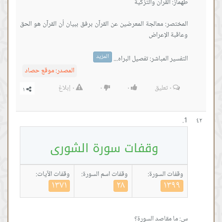
المختصر: معالجة المعرضين عن القرآن برفق ببيان أن القرآن هو الحق
المزيد
التفسير المباشر: تفصيل البراه...
المصدر:
موقع حصاد
٠
تعليق
٠
٠
٠
إبلاغ
٤٢
وقفات سورة الشورى
وقفات السورة:
وقفات اسم السورة:
وقفات الآيات:
١٣٧١
٢٨
١٣٩٩