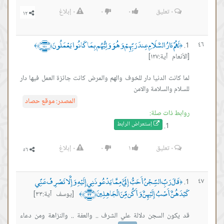
٠
تعليق
٠
٠
٠
إبلاغ
لَهُمْ دَارُ السَّلَامِ عِندَ رَبِّهِمْ وَهُوَ وَلِيُّهُم بِمَا كَانُوا يَعْمَلُونَ ﴿١٢٧﴾
٤٦
﴾
﴿
[الأنعام آية:١٢٧]
لما كانت الدنيا دار للخوف والهم والمرض كانت جائزة العمل فيها دار
للسلام والسلامة والامن
المصدر:
موقع حصاد
روابط ذات صلة:
إستعراض ال
رابط
٠
تعليق
١
٠
٠
إبلاغ
قَالَ رَبِّ السِّجْنُ أَحَبُّ إِلَيَّ مِمَّا يَدْعُونَنِي إِلَيْهِ وَإِلَّا تَصْرِفْ عَنِّي
٤٧
﴿
كَيْدَهُنَّ أَصْبُ إِلَيْهِنَّ وَأَكُن مِّنَ الْجَاهِلِينَ ﴿٣٣﴾
[يوسف آية:٣٣]
﴾
قد يكون السجن دلالة علي الشرف .. والعفة .. والنزاهة ومن دعاء