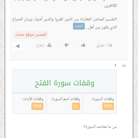
التفسير المباشر: المقارنة بين الذين كفروا والذين آمنوا, وبيان الصراع
المزيد
الذي يكون بين أهل...
المصدر:
موقع حصاد
٠
تعليق
٠
٠
٠
إبلاغ
٤٨
وقفات سورة الفتح
وقفات السورة:
وقفات اسم السورة:
وقفات الآيات:
٧٨٨
٤٠
٨٢٨