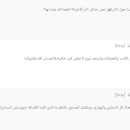
 حول النار،فهل نحن نتذكر: •نار الآخرة؟ •نعمة الله علينا بها؟
آية:١٨]
ن الكذب والمعرّفات،واستعد ليوم لا تخفى فيه خافية،فالحساب كله مكشوف!
آية:١٨]
ك كل الدعاوى والبهارج، وينكشف المستور، فانظر ما الذي تكره انكشافه ﴿يوم تبلى السرائر﴾ 