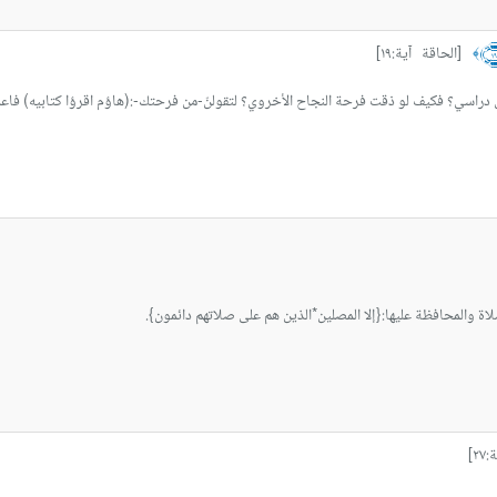
[الحاقة آية:١٩]
﴾
دراسي؟ فكيف لو ذقت فرحة النجاح الأخروي؟ لتقولنّ-من فرحتك-:(هاؤم اقرؤا كتابيه) فاعم
لاة والمحافظة عليها:{إلا المصلين*الذين هم على صلاتهم دائمون}.
٢]