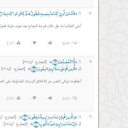
فَأَمَّا مَنْ أُوتِيَ كِتَابَهُ بِيَمِينِهِ فَيَقُولُ هَاؤُمُ اقْرَءُوا كِتَابِيَهْ ﴿١٩﴾
١٤
﴿
أخي الطالب/ـة: هل ذقت فرحة النجاح بعد تعبك طيلة فصل 
٠
تعليق
٠
٠
٠
إبلاغ
إِلَّا الْمُصَلِّينَ ﴿٢٢﴾
١٥
[المعارج آية:٢٢]
﴾
﴿
الَّذِينَ هُمْ عَلَى صَلَاتِهِمْ دَائِمُونَ ﴿٢٣﴾
[المعارج آية:٢٣]
﴾
﴿
أعظم ما يزكي النفس من الأخلاق الرديئة: المداومة على الص
٠
تعليق
٠
٠
٠
إبلاغ
وَالَّذِينَ هُم مِّنْ عَذَابِ رَبِّهِم مُّشْفِقُونَ ﴿٢٧﴾
١٦
[المعارج آية:٧
﴾
﴿
إِنَّ عَذَابَ رَبِّهِمْ غَيْرُ مَأْمُونٍ ﴿٢٨﴾
[المعارج آية:٢٨]
﴾
﴿