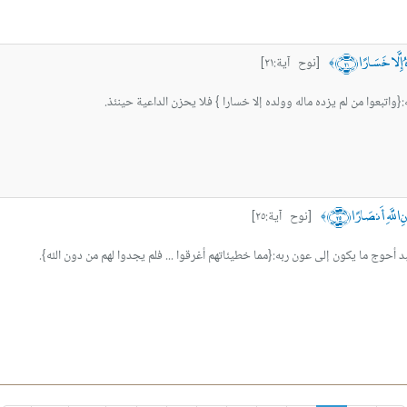
 إِلَّا خَسَارًا ﴿٢١﴾
[نوح آية:٢١]
﴾
{واتبعوا من لم يزده ماله وولده إلا خسارا } فلا يحزن الداعية حينئذ.
 اللَّهِ أَنصَارًا ﴿٢٥﴾
[نوح آية:٢٥]
﴾
حوج ما يكون إلى عون ربه:{مما خطيئاتهم أغرقوا ... فلم يجدوا لهم من دون الله}.