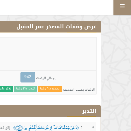
Menu
عرض وقفات المصدر عمر المقبل
942
إجمالي الوقفات
الجميع ٩٤٢ وقفة
التدبر ٤٦٢ وقفة
تذكر واعتبار ٦
الوقفات بحسب التصنيف:
التدبر
نَحْنُ جَعَلْنَاهَا تَذْكِرَةً وَمَتَاعًا لِّلْمُقْوِينَ ﴿٧٣﴾
١١
[الواقعة آ
﴾
﴿