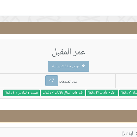
عمر المقبل
❖ عرض نبذة تعريفية
47
عدد الصفحات
١ وقفة
احكام وآداب ٤٦ وقفة
إقترحات أعمال بالآيات ٧ وقفات
تفسير و تدارس ٤١١ وقفة
ية:٧٣]