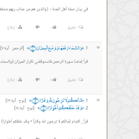
في بيان صفة أهل الجنة-: ﴿والذين هم من عذاب ربهم مشفقو
٠
تعليق
٠
٠
٠
إبلاغ
وَالسَّمَاءَ رَفَعَهَا وَوَضَعَ الْمِيزَانَ ﴿٧﴾
١٧
[الرحمن آية:٧]
﴾
﴿
قرأ إمامنا سورة الرحمن،فاستوقفني تكرار الميزان:(والسماء 
٠
تعليق
١
٠
٠
إبلاغ
مَّا لَكُمْ لَا تَرْجُونَ لِلَّهِ وَقَارًا ﴿١٣﴾
١٨
[نوح آية:١٣]
﴾
﴿
وَقَدْ خَلَقَكُمْ أَطْوَارًا ﴿١٤﴾
[نوح آية:١٤]
﴾
﴿
قرأ_ الإمام (مالكم لا ترجون لله وقاراً • وقد خلقكم أطوار