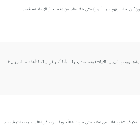
ن* إن عذاب ربهم غير مأمون﴾ متى خلا القلب من هذه الحال الإيمانية= فسد!
رفعها ووضع الميزان.. الآيات) وتساءلت بحرقة-وأنا أنظر في واقعنا-:أهذه أمة الميزان؟!
ا) التفكر في تطور خلقك من نطفة حتى صرت خلْقاً سويا= يزيد في القلب عبودية التوقير لله.