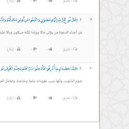
٠
تعليق
١
٠
٠
إبلاغ
قَالَ نُوحٌ رَّبِّ إِنَّهُمْ عَصَوْنِي وَاتَّبَعُوا مَن لَّمْ يَزِدْهُ مَالُهُ وَوَلَدُهُ
١٩
﴿
من أعداء الدعوة من يؤتى مالا وولدا ،لكنه سيكون وبالا عليه:
٠
تعليق
٠
٠
٠
إبلاغ
مِّمَّا خَطِيئَاتِهِمْ أُغْرِقُوا فَأُدْخِلُوا نَارًا فَلَمْ يَجِدُوا لَهُم مِّن دُونِ
٢٠
﴿
شؤم الذنوب، وأنها سبب عقوبات عامة وخاصة، وتخذل العبد أ
٠
تعليق
٠
٠
١
إبلاغ