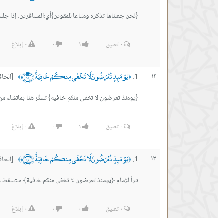
{نحن جعلناها تذكرة ومتاعا للمقوين}أي:المسافرين. إذا جلسنا
٠
تعليق
١
٠
٠
إبلاغ
يَوْمَئِذٍ تُعْرَضُونَ لَا تَخْفَى مِنكُمْ خَافِيَةٌ ﴿١٨﴾
١٢
[الحاقة 
﴾
﴿
{يومئذ تعرضون لا تخفى منكم خافية} تستَّر هنا بماتشاء م
٠
تعليق
١
٠
٠
إبلاغ
يَوْمَئِذٍ تُعْرَضُونَ لَا تَخْفَى مِنكُمْ خَافِيَةٌ ﴿١٨﴾
١٣
[الحاقة 
﴾
﴿
قرأ الإمام ﴿يومئذ تعرضون لا تخفى منكم خافية﴾ ستسقط هنا
٠
تعليق
٠
٠
٠
إبلاغ