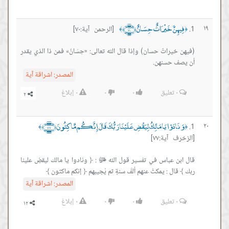
فِيهِنَّ خَيْرَاتٌ حِسَانٌ ﴿٧٠﴾
١٩
[الرحمن آية:٧٠]
﴾
﴿
(فيهن خيراتٌ حسان) وإذا قال الله تعالى: «حِسَانٌ» فمن ذا الذي يقدر
أن يصف حسنهن.
المصدر:
اشراقة آية
٠
تعليق
٠
٠
٠
إبلاغ
وَنَادَوْا يَا مَالِكُ لِيَقْضِ عَلَيْنَا رَبُّكَ قَالَ إِنَّكُم مَّاكِثُونَ ﴿٧٧﴾
٢٠
﴾
﴿
[الزخرف آية:٧٧]
قال ابن عباس في تفسير قول الله ﷻ : ﴿ ونادوا يا مالك ليقضِ علينا
ربك ﴾ قال : يمكثُ عنهم ألفَ سنةٍ ثم يُجيبهم ﴿ إنكم ماكثون ﴾
المصدر:
اشراقة آية
٠
تعليق
٠
٠
٠
إبلاغ