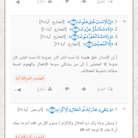
٠
تعليق
٠
٠
٠
إبلاغ
إِنَّ الْإِنسَانَ خُلِقَ هَلُوعًا ﴿١٩﴾
١٥
[المعارج آية:١٩]
﴾
﴿
إِذَا مَسَّهُ الشَّرُّ جَزُوعًا ﴿٢٠﴾
[المعارج آية:٢٠]
﴾
﴿
وَإِذَا مَسَّهُ الْخَيْرُ مَنُوعًا ﴿٢١﴾
[المعارج آية:٢١]
﴾
﴿
إِلَّا الْمُصَلِّينَ ﴿٢٢﴾
[المعارج آية:٢٢]
﴾
﴿
( إن الإنسان خلق هلوعا إذا مسه الشر كان جزوعا إذا مسه الخير كان
منوعا إلا المصلين ) إلى من يشتكي سرعة الإنفعال والهموم اضبط
صلاتك تنضبط انفعالاتك..
المصدر:
اشراقة آية
٠
تعليق
٠
٠
٠
إبلاغ
وَيَبْقَى وَجْهُ رَبِّكَ ذُو الْجَلَالِ وَالْإِكْرَامِ ﴿٢٧﴾
١٦
[الرحمن آية:٢٧]
﴾
﴿
﴿ وَيَبْقَى وَجْهُ رَبِّكَ ذُو الْجَلالِ وَالإِكْرَامِ ﴾ سلوى لكل من فقد أعز ما يملك
أن لا بقاء إلا لوجهِ الله ﷻ
المصدر:
اشراقة آية