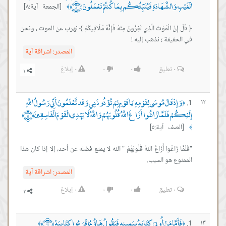
الْغَيْبِ وَالشَّهَادَةِ فَيُنَبِّئُكُم بِمَا كُنتُمْ تَعْمَلُونَ ﴿٨﴾
[الجمعة آية:٨]
﴾
﴿ قُلْ إِنَّ الْمَوْتَ الَّذِي تَفِرُّونَ مِنْهُ فَإِنَّهُ مُلَاقِيكُمْ ﴾ نهرب عن الموت ، ونحن
في الحقيقة ؛ نذهب إليه !
المصدر:
اشراقة آية
٠
تعليق
٠
٠
٠
إبلاغ
وَإِذْ قَالَ مُوسَى لِقَوْمِهِ يَا قَوْمِ لِمَ تُؤْذُونَنِي وَقَد تَّعْلَمُونَ أَنِّي رَسُولُ اللَّهِ
١٢
﴿
إِلَيْكُمْ فَلَمَّا زَاغُوا أَزَاغَ اللَّهُ قُلُوبَهُمْ وَاللَّهُ لَا يَهْدِي الْقَوْمَ الْفَاسِقِينَ ﴿٥﴾
[الصف آية:٥]
﴾
"فَلَمَّا زَاغُوا أَزَاغَ اللهُ قُلُوبَهُمْ " الله لا يمنع فضله عن أحد، إلا إذا كان هذا
الممنوع هو السبب.
المصدر:
اشراقة آية
٠
تعليق
٠
٠
٠
إبلاغ
فَأَمَّا مَنْ أُوتِيَ كِتَابَهُ بِيَمِينِهِ فَيَقُولُ هَاؤُمُ اقْرَءُوا كِتَابِيَهْ ﴿١٩﴾
١٣
﴾
﴿