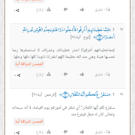
٠
تعليق
٠
٠
٠
إبلاغ
مِّمَّا خَطِيئَاتِهِمْ أُغْرِقُوا فَأُدْخِلُوا نَارًا فَلَمْ يَجِدُوا لَهُم مِّن دُونِ اللَّهِ
١٧
﴿
أَنصَارًا ﴿٢٥﴾
[نوح آية:٢٥]
﴾
(مماخطيئاتهم أغرقوا) احذر خطيئاتك وغدراتك لا تستصغرها ربما
تحسبها هينة وهي عند الله عظيمة اللهم اغفر لنا ذنوبنا كلها دقها وجلها.
المصدر:
اشراقة آية
٠
تعليق
٠
٠
٠
إبلاغ
سَنَفْرُغُ لَكُمْ أَيُّهَ الثَّقَلَانِ ﴿٣١﴾
١٨
[الرحمن آية:٣١]
﴾
﴿
سنَفْرُغ لَكُم أَيُّها الثَّقلان" أي ننظر في أموركم يوم القيامة، لا أنه سبحانه
وتعالى كان له شغل فيفرغ منه
المصدر:
اشراقة آية
٠
تعليق
٠
٠
٠
إبلاغ