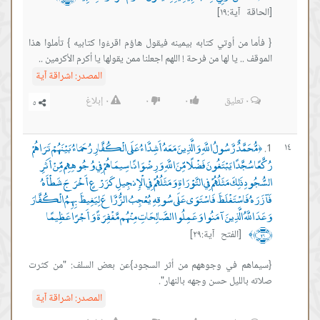
[الحاقة آية:١٩]
{ فأما من أوتي كتابه بيمينه فيقول هاؤم اقرءُوا كتابيه } تأملوا هذا
الموقف .. يا لها من فرحة ! اللهم اجعلنا ممن يقولها يا أكرم الأكرمين ..
المصدر:
اشراقة آية
٠
تعليق
٠
٠
٠
إبلاغ
مُّحَمَّدٌ رَّسُولُ اللَّهِ وَالَّذِينَ مَعَهُ أَشِدَّاءُ عَلَى الْكُفَّارِ رُحَمَاءُ بَيْنَهُمْ تَرَاهُمْ
١٤
﴿
رُكَّعًا سُجَّدًا يَبْتَغُونَ فَضْلًا مِّنَ اللَّهِ وَرِضْوَانًا سِيمَاهُمْ فِي وُجُوهِهِم مِّنْ أَثَرِ
السُّجُودِ ذَلِكَ مَثَلُهُمْ فِي التَّوْرَاةِ وَمَثَلُهُمْ فِي الْإِنجِيلِ كَزَرْعٍ أَخْرَجَ شَطْأَهُ
فَآزَرَهُ فَاسْتَغْلَظَ فَاسْتَوَى عَلَى سُوقِهِ يُعْجِبُ الزُّرَّاعَ لِيَغِيظَ بِهِمُ الْكُفَّارَ
وَعَدَ اللَّهُ الَّذِينَ آمَنُوا وَعَمِلُوا الصَّالِحَاتِ مِنْهُم مَّغْفِرَةً وَأَجْرًا عَظِيمًا
﴿٢٩﴾
[الفتح آية:٢٩]
﴾
{سيماهم في وجوههم من أثر السجود}عن بعض السلف: "من كثرت
صلاته بالليل حسن وجهه بالنهار".
المصدر:
اشراقة آية