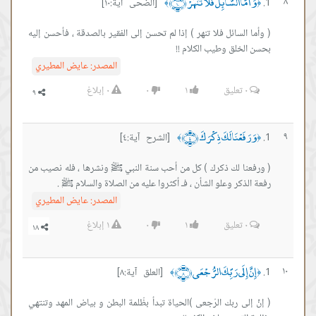
وَأَمَّا السَّائِلَ فَلَا تَنْهَرْ ﴿١٠﴾
٨
[الضحى آية:١٠]
﴾
﴿
( وأما السائل فلا تنهر ) إذا لم تحسن إلى الفقير بالصدقة ، فأحسن إليه
بحسن الخلق وطيب الكلام !!
المصدر:
عايض المطيري
٠
تعليق
١
٠
٠
إبلاغ
وَرَفَعْنَا لَكَ ذِكْرَكَ ﴿٤﴾
٩
[الشرح آية:٤]
﴾
﴿
‏( ورفعنا لك ذكرك ) كل من أحب سنة النبي ﷺ ونشرها ، فله نصيب من
رفعة الذكر وعلو الشأن ، فـ أكثروا عليه من الصلاة والسلام ﷺ .
المصدر:
عايض المطيري
٠
تعليق
١
٠
١
إبلاغ
إِنَّ إِلَى رَبِّكَ الرُّجْعَى ﴿٨﴾
١٠
[العلق آية:٨]
﴾
﴿
( إنِّ إلى ربك الرُجعى )الحياة تبدأ بظُلمة البطن و بياض المهد وتنتهي