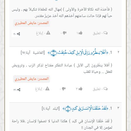
( فأخذهُ الله نكالا الآخرة والأولى ) إمهال الله للطغاة تنكيلاً بهم ، وليس
حباً لهم فإذا حانت ساعتهم أخذهم الله أخذ عزيزٌ مقتدر.
المصدر:
عايض المطيري
٠
تعليق
١
٠
٠
إبلاغ
أَفَلَا يَنظُرُونَ إِلَى الْإِبِلِ كَيْفَ خُلِقَتْ ﴿١٧﴾
٢
[الغاشية آية:١٧]
﴾
﴿
( أفلاَ ينظُرونَ إلى الأبل ) عبادة التفكر مفتاح لذِكر الرّب ، وترويض
للعقل ... وحياة للقلب
المصدر:
عايض المطيري
٠
تعليق
٣
٠
٠
إبلاغ
لَقَدْ خَلَقْنَا الْإِنسَانَ فِي كَبَدٍ ﴿٤﴾
٣
[البلد آية:٤]
﴾
﴿
( لَقَدْ خَلَقْنَا الْإِنسَانَ فِي كَبَد ) هكذا الدنيا لا تصفوا لإنسان ،فلا راحة
لمؤمن إلا في الجنان !!