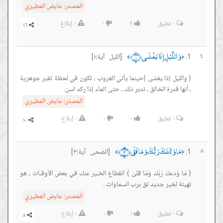
المصدر:
عايض المطيري
٠
تعليق
٢
٠
٠
إبلاغ
وَاللَّيْلِ إِذَا يَغْشَى ﴿١﴾
٤
[الليل آية:١]
﴾
﴿
( والليل إذا يغشى )‏حينما يأتي الغروب ، تكون في لحظة تغيّر جوهرية
، أنها قدرة الخالق ، تدبر ذلك ، حتى الماء إذا ركد اسن.
المصدر:
عايض المطيري
٠
تعليق
٠
٠
٠
إبلاغ
مَا وَدَّعَكَ رَبُّكَ وَمَا قَلَى ﴿٣﴾
٥
[الضحى آية:٣]
﴾
﴿
( مَا وَدعكَ رَبُكَ وَمَا َقلىٰ ) انقطاع الخـير عنك في بعض الأوقـات ، هو
تهيئة لخير جديد ثق برب السماوات .
المصدر:
عايض المطيري
٠
تعليق
١
٠
٠
إبلاغ