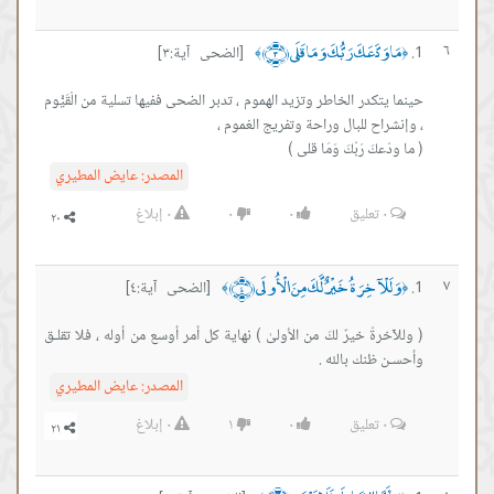
مَا وَدَّعَكَ رَبُّكَ وَمَا قَلَى ﴿٣﴾
٦
[الضحى آية:٣]
﴾
﴿
حينما يتكدر الخاطر وتزيد الهموم ، تدبر الضحى ففيها تسلية من الْقَيُّوم
‏( ما ودّعكَ رَبُكَ وَمَا قلى )
المصدر:
عايض المطيري
٠
تعليق
٠
٠
٠
إبلاغ
وَلَلْآخِرَةُ خَيْرٌ لَّكَ مِنَ الْأُولَى ﴿٤﴾
٧
[الضحى آية:٤]
﴾
﴿
( وللآخرةُ خيرٌ لكَ من الأولىٰ ) نهاية كل أمر أوسع من أوله ، فلا تقلـق
وأحسـن ظنك بالله .
المصدر:
عايض المطيري
٠
تعليق
٠
١
٠
إبلاغ