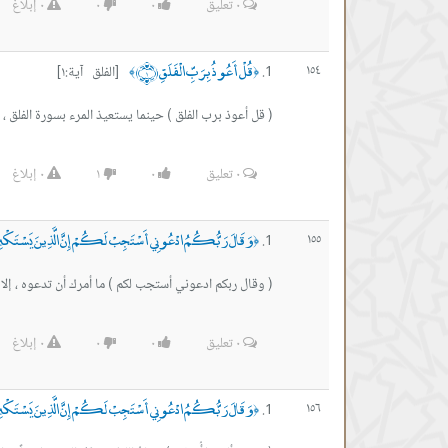
٠
تعليق
٠
٠
٠
إبلاغ
قُلْ أَعُوذُ بِرَبِّ الْفَلَقِ ﴿١﴾
١٥٤
[الفلق آية:١]
﴾
﴿
( قل أعوذ برب الفلق ) حينما يستعيذ المرء بسورة الفلق ،
٠
تعليق
٠
١
٠
إبلاغ
وَقَالَ رَبُّكُمُ ادْعُونِي أَسْتَجِبْ لَكُمْ إِنَّ الَّذِينَ يَسْتَكْبِرُ
١٥٥
﴿
( وقال ربكم ادعوني أستجب لكم ) ما أمرك أن تدعوه ، إلا
٠
تعليق
٠
٠
٠
إبلاغ
وَقَالَ رَبُّكُمُ ادْعُونِي أَسْتَجِبْ لَكُمْ إِنَّ الَّذِينَ يَسْتَكْبِرُ
١٥٦
﴿