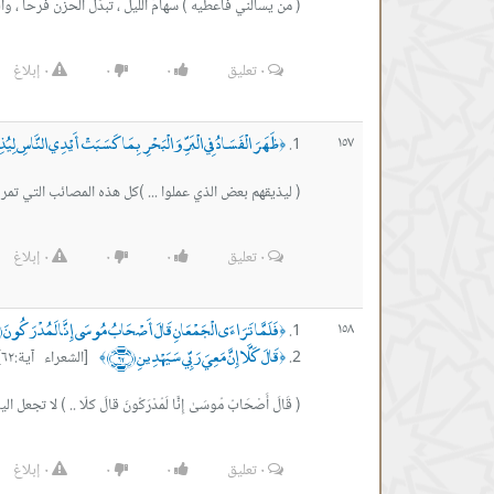
( من يسألني فأُعطيه ) سهامُ الليل ، تبدّل الحزن فرحاً ، وا
٠
تعليق
٠
٠
٠
إبلاغ
ظَهَرَ الْفَسَادُ فِي الْبَرِّ وَالْبَحْرِ بِمَا كَسَبَتْ أَيْدِي النَّاسِ لِيُذِ
١٥٧
﴿
( ليذيقهم بعض الذي عملوا ... )كل هذه المصائب التي تمر 
٠
تعليق
٠
٠
٠
إبلاغ
فَلَمَّا تَرَاءَى الْجَمْعَانِ قَالَ أَصْحَابُ مُوسَى إِنَّا لَمُدْرَكُونَ ﴿١
١٥٨
﴿
قَالَ كَلَّا إِنَّ مَعِيَ رَبِّي سَيَهْدِينِ ﴿٦٢﴾
[الشعراء آية:٦٢]
﴾
﴿
( قَالَ أَصْحَابُ مُوسَىٰ إِنَّا لَمُدْرَكُونَ قالَ كلّا .. ) لا 
٠
تعليق
٠
٠
٠
إبلاغ