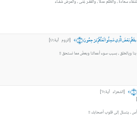
لشقاء سعادة ، والظلم عدلاً ، والفقـر غِنى ، والمرض شفـاء
يقَهُم بَعْضَ الَّذِي عَمِلُوا لَعَلَّهُمْ يَرْجِعُونَ ﴿٤١﴾
[الروم آية:٤١]
﴾
بنا وبِالخلق ، بسبب سوء أعمالنا وبعضٌ مما نستحق !!
٦﴾
[الشعراء آية:٦١]
﴾
تجعل اليأس ، يتسلل إلى قلوب أصحابك !!