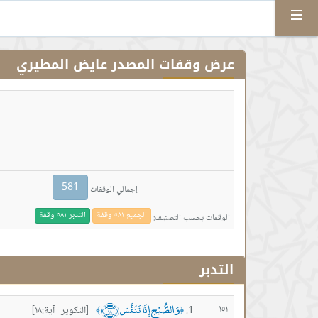
Menu
عرض وقفات المصدر عايض المطيري
581
إجمالي الوقفات
الجميع ٥٨١ وقفة
التدبر ٥٨١ وقفة
الوقفات بحسب التصنيف:
التدبر
وَالصُّبْحِ إِذَا تَنَفَّسَ ﴿١٨﴾
١٥١
[التكوير آية:١٨]
﴾
﴿