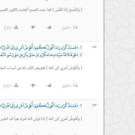
( ﻭَﺍﻟﺼُّﺒْﺢِ ﺇِﺫَﺍ ﺗَﻨَﻔَّﺲَ ) ﻛﻤﺎ ﺟﺪﺩ ﺍﻟﺼﺒﺢ ﺃﻧﻔﺎﺳﻪ ﺑالكون 
٠
تعليق
٠
٠
٠
إبلاغ
فَسَتَذْكُرُونَ مَا أَقُولُ لَكُمْ وَأُفَوِّضُ أَمْرِي إِلَى اللَّهِ إِنَّ اللَّهَ
١٥٢
﴿
فَوَقَاهُ اللَّهُ سَيِّئَاتِ مَا مَكَرُوا وَحَاقَ بِآلِ فِرْعَوْنَ سُوءُ الْعَذ
﴿
( وَأُفَوِّضُ أَمْرِي إلى الله ) تفويض الأمر لله من أسباب النجاة م
٠
تعليق
٠
٠
٠
إبلاغ
فَسَتَذْكُرُونَ مَا أَقُولُ لَكُمْ وَأُفَوِّضُ أَمْرِي إِلَى اللَّهِ إِنَّ اللَّهَ
١٥٣
﴿
( وأُفوضُّ أمري إلى الله ) إذا تولى الله أمرك هيأ لك الخير