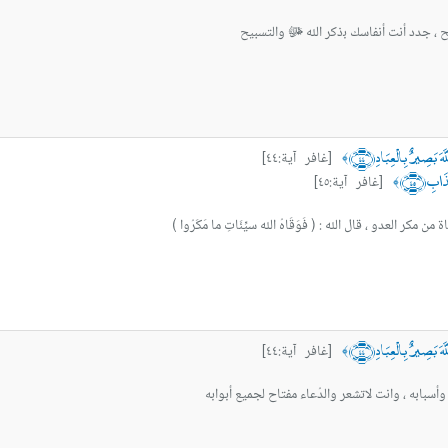
ﺍﻟﻔﺴﻴﺢ ، ﺟﺪﺩ ﺃﻧﺖ ﺃﻧﻔﺎﺳﻚ ﺑذكر الله ﷻ والتسبيح
 بَصِيرٌ بِالْعِبَادِ ﴿٤٤﴾
[غافر آية:٤٤]
﴾
َابِ ﴿٤٥﴾
[غافر آية:٤٥]
﴾
ن مكر العدو ، قال الله : ( فَوَقَاهُ الله سيِّئَاتِ ما مَكَرُوا )
 بَصِيرٌ بِالْعِبَادِ ﴿٤٤﴾
[غافر آية:٤٤]
﴾
 وأسبابه ، وانت لاتشعر والدُعاء مفتاح لجميع أبوابه