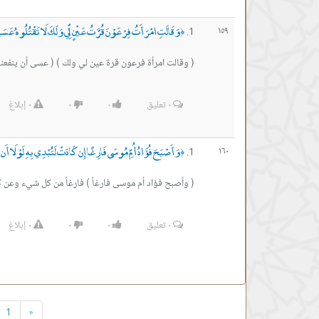
وَقَالَتِ امْرَأَتُ فِرْعَوْنَ قُرَّتُ عَيْنٍ لِّي وَلَكَ لَا تَقْتُلُوهُ عَسَى أ
١٥٩
﴿
( وقالت امرأة فرعون قرة عين لي ولك ) ( عسى أن ينفعنا ..
٠
تعليق
٠
٠
٠
إبلاغ
وَأَصْبَحَ فُؤَادُ أُمِّ مُوسَى فَارِغًا إِن كَادَتْ لَتُبْدِي بِهِ لَوْلَا أَن رَّ
١٦٠
﴿
( وأصبح فؤاد أم موسى فارغاً ) فارغاً من كل شيء وعن كل ش
٠
تعليق
٠
٠
٠
إبلاغ
1
«