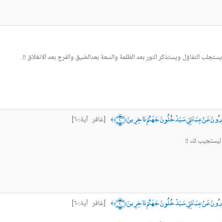
 يستجلب التفاؤل ويستذكر النور بعد الظلمة والسعة بعدالضيق والفرج بعد الانغلاق !!.
ونَ عَنْ عِبَادَتِي سَيَدْخُلُونَ جَهَنَّمَ دَاخِرِينَ ﴿٦٠﴾
[غافر آية:٦٠]
﴾
 ليستجيب لك !!
ونَ عَنْ عِبَادَتِي سَيَدْخُلُونَ جَهَنَّمَ دَاخِرِينَ ﴿٦٠﴾
[غافر آية:٦٠]
﴾