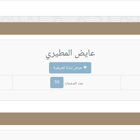
عايض المطيري
❖ عرض نبذة تعريفية
59
عدد الصفحات