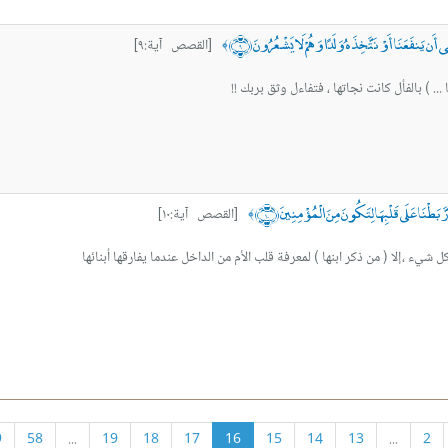
َن يَنفَعَنَا أَوْ نَتَّخِذَهُ وَلَدًا وَهُمْ لَا يَشْعُرُونَ ﴿٩﴾
[القصص آية:٩]
﴾
. ) بالفأل كانت نجاتها ، فتفاءل وثق بربك !!
بَطْنَا عَلَى قَلْبِهَا لِتَكُونَ مِنَ الْمُؤْمِنِينَ ﴿١٠﴾
[القصص آية:١٠]
﴾
يء ،إلا ( من ذكر ابنها ) لمعرفة قلب الأم من الداخل عندما يفارقها أبنائها
9
58
...
19
18
17
16
15
14
13
...
2