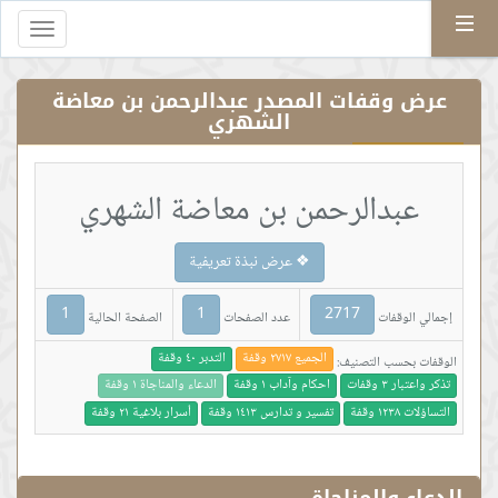
Menu
Toggle
gation
عرض وقفات المصدر عبدالرحمن بن معاضة
الشهري
عبدالرحمن بن معاضة الشهري
❖ عرض نبذة تعريفية
1
1
2717
إجمالي الوقفات
عدد الصفحات
الصفحة الحالية
الجميع ٢٧١٧ وقفة
التدبر ٤٠ وقفة
الوقفات بحسب التصنيف:
تذكر واعتبار ٣ وقفات
احكام وآداب ١ وقفة
الدعاء والمناجاة ١ وقفة
التساؤلات ١٢٣٨ وقفة
تفسير و تدارس ١٤١٣ وقفة
أسرار بلاغية ٢١ وقفة