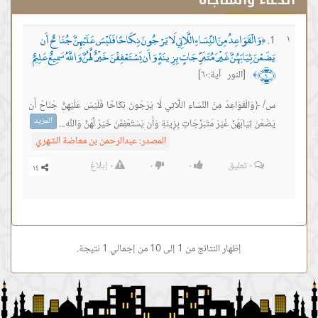
الدعاء والمناجاة
وَالْقَوَاعِدُ مِنَ النِّسَاءِ اللَّاتِي لَا يَرْجُونَ نِكَاحًا فَلَيْسَ عَلَيْهِنَّ جُنَاحٌ أَن
١
﴿
يَضَعْنَ ثِيَابَهُنَّ غَيْرَ مُتَبَرِّجَاتٍ بِزِينَةٍ وَأَن يَسْتَعْفِفْنَ خَيْرٌ لَّهُنَّ وَاللَّهُ سَمِيعٌ عَلِيمٌ
﴿٦٠﴾
[النور آية:٦٠]
﴾
س/ ﴿وَالْقَوَاعِدُ مِنَ النِّسَاءِ اللَّاتِي لَا يَرْجُونَ نِكَاحًا فَلَيْسَ عَلَيْهِنَّ جُنَاحٌ أَن
المزيد
يَضَعْنَ ثِيَابَهُنَّ غَيْرَ مُتَبَرِّجَاتٍ بِزِينَةٍ وَأَن يَسْتَعْفِفْنَ خَيْرٌ لَّهُنَّ وَاللَّه...
المصدر:
عبدالرحمن بن معاضة الشهري
٠
تعليق
٠
٠
٠
إبلاغ
إظهار النتائج من 1 إلى 10 من إجمالي 1 نتيجة.