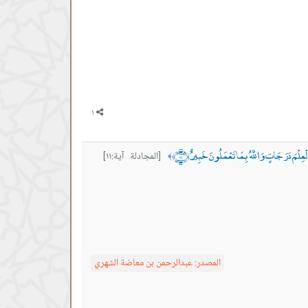
لْمَ دَرَجَاتٍ وَاللَّهُ بِمَا تَعْمَلُونَ خَبِيرٌ ﴿١١﴾
[المجادلة آية:١١]
﴾
المصدر:
عبدالرحمن بن معاضة الشهري