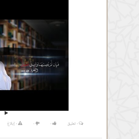
٠
تعليق
٠
٠
٠
إبلاغ