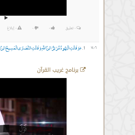
٠
تعليق
٠
٠
٠
إبلاغ
وَقَالَتِ الْيَهُودُ عُزَيْرٌ ابْنُ اللَّهِ وَقَالَتِ النَّصَارَى الْمَسِيحُ ابْنُ اللَّ
١٤٠٦
﴿
برنامج غريب القرآن