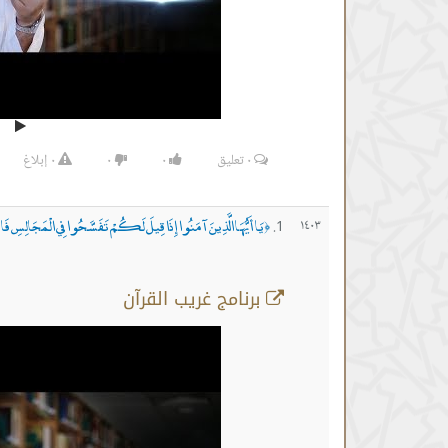
٠
تعليق
٠
٠
٠
إبلاغ
يَا أَيُّهَا الَّذِينَ آمَنُوا إِذَا قِيلَ لَكُمْ تَفَسَّحُوا فِي الْمَجَالِسِ فَ
١٤٠٣
﴿
برنامج غريب القرآن