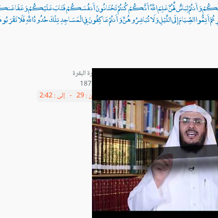
ٌ لَّكُمْ وَأَنتُمْ لِبَاسٌ لَّهُنَّ عَلِمَ اللَّهُ أَنَّكُمْ كُنتُمْ تَخْتَانُونَ أَنفُسَكُمْ فَتَابَ عَلَيْكُمْ وَعَفَا عَنك
َ أَتِمُّوا الصِّيَامَ إِلَى اللَّيْلِ وَلَا تُبَاشِرُوهُنَّ وَأَنتُمْ عَاكِفُونَ فِي الْمَسَاجِدِ تِلْكَ حُدُودُ اللَّهِ فَلَا تَقْرَبُوهَا كَذَلِك
آية 187
من :
29 -
إلى :
2:42