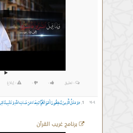
٠
تعليق
٠
٠
٠
إبلاغ
وَمَثَلُ الَّذِينَ يُنفِقُونَ أَمْوَالَهُمُ ابْتِغَاءَ مَرْضَاتِ اللَّهِ وَتَثْبِيتًا م
١٤٠٤
﴿
برنامج غريب القرآن