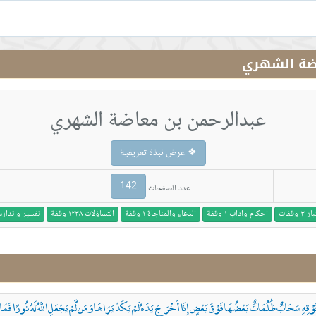
اضة الشهري
عبدالرحمن بن معاضة الشهري
❖ عرض نبذة تعريفية
142
عدد الصفحات
وقفات
احكام وآداب ١ وقفة
الدعاء والمناجاة ١ وقفة
التساؤلات ١٢٣٨ وقفة
تفسير و تدارس ١٤١٣ 
ْقِهِ سَحَابٌ ظُلُمَاتٌ بَعْضُهَا فَوْقَ بَعْضٍ إِذَا أَخْرَجَ يَدَهُ لَمْ يَكَدْ يَرَاهَا وَمَن لَّمْ يَجْعَلِ اللَّهُ لَهُ نُورًا فَمَا لَه