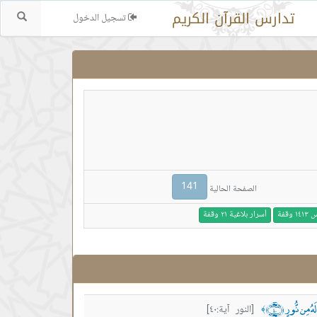
تدارس القرآن الكريم
تسجيل الدخول
بحث.
141
الصفحة الحالية
وقفة
أسرار بلاغية ٢١ وقفة
ُ مِن نُّورٍ ﴿٤٠﴾
[النور آية:٤٠]
﴾