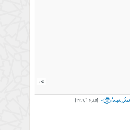
َعْمَلُونَ بَصِيرٌ ﴿٢٦٥﴾
[البقرة آية:٢٦٥]
﴾