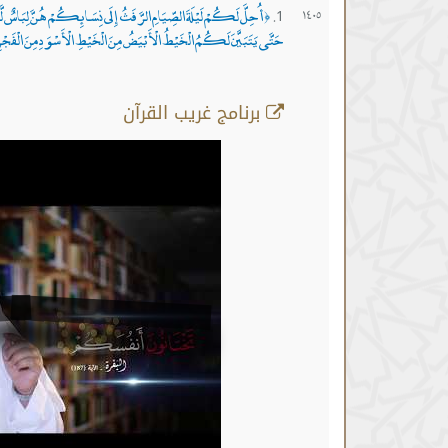
أُحِلَّ لَكُمْ لَيْلَةَ الصِّيَامِ الرَّفَثُ إِلَى نِسَائِكُمْ هُنَّ لِبَاس
١٤٠٥
﴿
حَتَّى يَتَبَيَّنَ لَكُمُ الْخَيْطُ الْأَبْيَضُ مِنَ الْخَيْطِ الْأَسْوَدِ مِنَ الْفَجْرِ ثُمّ
برنامج غريب القرآن