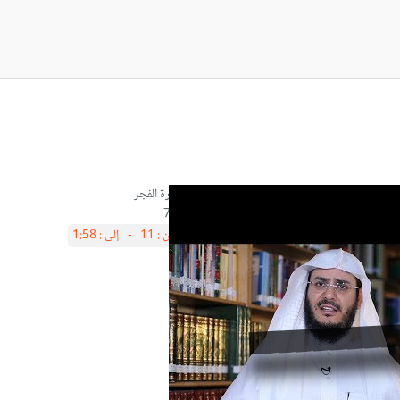
آية7
من :
11 -
إلى :
1:58