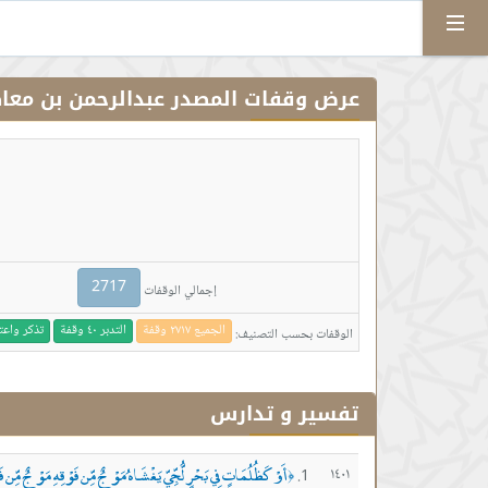
Menu
عرض وقفات المصدر عبدالرحمن بن مع
2717
إجمالي الوقفات
الجميع ٢٧١٧ وقفة
التدبر ٤٠ وقفة
تذكر واعتبار ٣ 
الوقفات بحسب التصنيف:
تفسير و تدارس
أَوْ كَظُلُمَاتٍ فِي بَحْرٍ لُّجِّيٍّ يَغْشَاهُ مَوْجٌ مِّن فَوْقِهِ مَوْجٌ مِّن فَو
١٤٠١
﴿