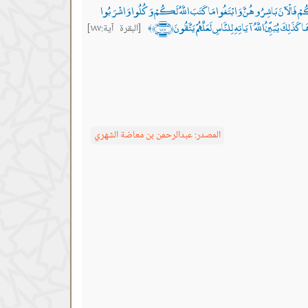
ُمْ فَالْآنَ بَاشِرُوهُنَّ وَابْتَغُوا مَا كَتَبَ اللَّهُ لَكُمْ وَكُلُوا وَاشْرَبُوا
َ يُبَيِّنُ اللَّهُ آيَاتِهِ لِلنَّاسِ لَعَلَّهُمْ يَتَّقُونَ ﴿١٨٧﴾
[البقرة آية:١٨٧]
﴾
المصدر:
عبدالرحمن بن معاضة الشهري