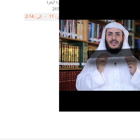
آية265
من :
11 -
إلى :
2:14