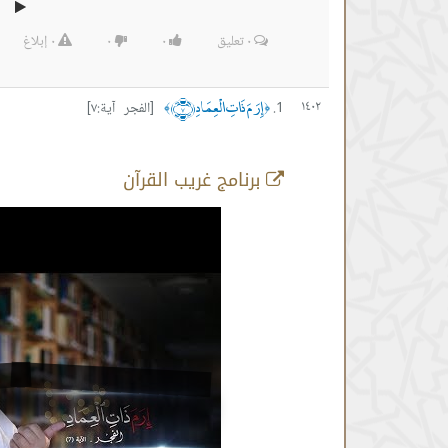
٠
تعليق
٠
٠
٠
إبلاغ
إِرَمَ ذَاتِ الْعِمَادِ ﴿٧﴾
١٤٠٢
[الفجر آية:٧]
﴾
﴿
برنامج غريب القرآن