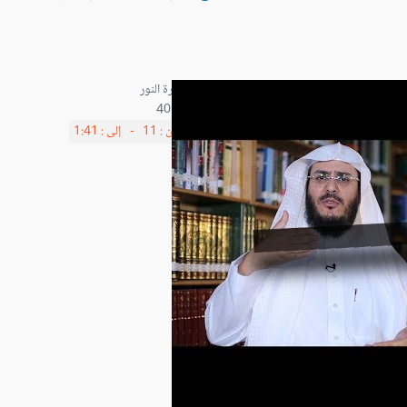
آية 40
من :
11 -
إلى :
1:41