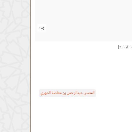
ية:٣٠]
المصدر:
عبدالرحمن بن معاضة الشهري