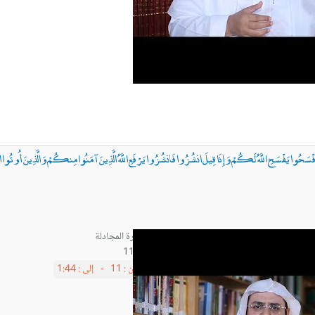
افْسَحُوا يَفْسَحِ اللَّهُ لَكُمْ وَإِذَا قِيلَ انشُزُوا فَانشُزُوا يَرْفَعِ اللَّهُ الَّذِينَ آمَنُوا مِنكُمْ وَالَّذِينَ أُوتُوا الْعِ
آية11
من :
11 -
إلى :
1:44