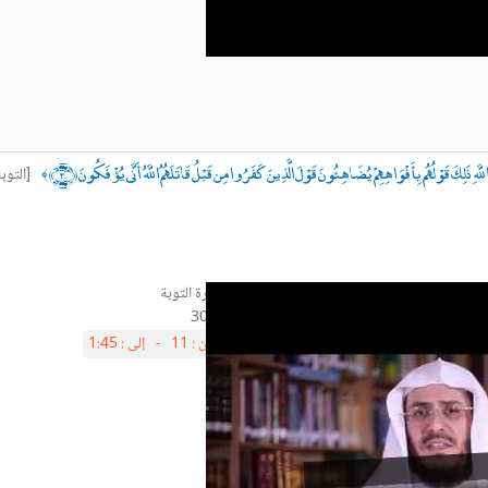
هِ ذَلِكَ قَوْلُهُم بِأَفْوَاهِهِمْ يُضَاهِئُونَ قَوْلَ الَّذِينَ كَفَرُوا مِن قَبْلُ قَاتَلَهُمُ اللَّهُ أَنَّى يُؤْفَكُونَ ﴿٣٠﴾
[التوبة آ
﴾
آية30
من :
11 -
إلى :
1:45