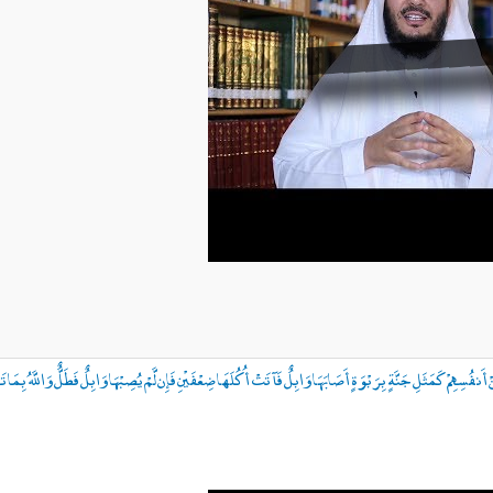
ِّنْ أَنفُسِهِمْ كَمَثَلِ جَنَّةٍ بِرَبْوَةٍ أَصَابَهَا وَابِلٌ فَآتَتْ أُكُلَهَا ضِعْفَيْنِ فَإِن لَّمْ يُصِبْهَا وَابِلٌ فَطَلٌّ وَاللَّهُ بِمَا ت