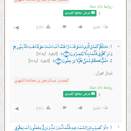
روابط ذات صلة:
عرض مقطع الفيديو
٠
تعليق
٠
٠
٠
إبلاغ
مَثَلُهُمْ كَمَثَلِ الَّذِي اسْتَوْقَدَ نَارًا فَلَمَّا أَضَاءَتْ مَا حَوْلَهُ ذَهَبَ اللَّهُ بِنُورِهِمْ
٥
﴿
وَتَرَكَهُمْ فِي ظُلُمَاتٍ لَّا يُبْصِرُونَ ﴿١٧﴾
[البقرة آية:١٧]
﴾
صُمٌّ بُكْمٌ عُمْيٌ فَهُمْ لَا يَرْجِعُونَ ﴿١٨﴾
[البقرة آية:١٨]
﴾
﴿
أمثال القرآن :
المصدر:
عبدالرحمن بن معاضة الشهري
روابط ذات صلة:
عرض مقطع الفيديو
٠
تعليق
٠
٠
٠
إبلاغ
أَوْ كَصَيِّبٍ مِّنَ السَّمَاءِ فِيهِ ظُلُمَاتٌ وَرَعْدٌ وَبَرْقٌ يَجْعَلُونَ أَصَابِعَهُمْ فِي
٦
﴿