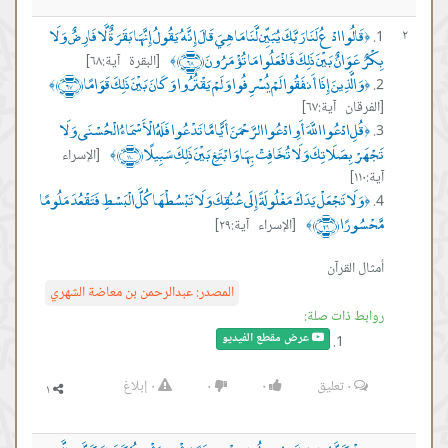
قَالُوا ادْعُ لَنَا رَبَّكَ يُبَيِّن لَّنَا مَا هِيَ قَالَ إِنَّهُ يَقُولُ إِنَّهَا بَقَرَةٌ لَّا فَارِضٌ وَلَا
٢
﴿
بِكْرٌ عَوَانٌ بَيْنَ ذَلِكَ فَافْعَلُوا مَا تُؤْمَرُونَ ﴿٦٨﴾
[البقرة آية:٦٨]
﴾
وَالَّذِينَ إِذَا أَنفَقُوا لَمْ يُسْرِفُوا وَلَمْ يَقْتُرُوا وَكَانَ بَيْنَ ذَلِكَ قَوَامًا ﴿٦٧﴾
﴾
﴿
[الفرقان آية:٦٧]
قُلِ ادْعُوا اللَّهَ أَوِ ادْعُوا الرَّحْمَنَ أَيًّا مَّا تَدْعُوا فَلَهُ الْأَسْمَاءُ الْحُسْنَى وَلَا
﴿
تَجْهَرْ بِصَلَاتِكَ وَلَا تُخَافِتْ بِهَا وَابْتَغِ بَيْنَ ذَلِكَ سَبِيلًا ﴿١١٠﴾
[الإسراء
﴾
آية:١١٠]
وَلَا تَجْعَلْ يَدَكَ مَغْلُولَةً إِلَى عُنُقِكَ وَلَا تَبْسُطْهَا كُلَّ الْبَسْطِ فَتَقْعُدَ مَلُومًا
﴿
مَّحْسُورًا ﴿٢٩﴾
[الإسراء آية:٢٩]
﴾
أمثال القرآن
المصدر:
عبدالرحمن بن معاضة الشهري
روابط ذات صلة:
عرض مقطع الفيديو
٠
تعليق
٠
٠
٠
إبلاغ