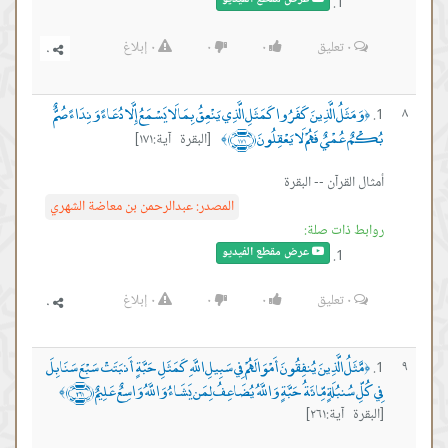
٠
تعليق
٠
٠
٠
إبلاغ
وَمَثَلُ الَّذِينَ كَفَرُوا كَمَثَلِ الَّذِي يَنْعِقُ بِمَا لَا يَسْمَعُ إِلَّا دُعَاءً وَنِدَاءً صُمٌّ
٨
﴿
بُكْمٌ عُمْيٌ فَهُمْ لَا يَعْقِلُونَ ﴿١٧١﴾
[البقرة آية:١٧١]
﴾
أمثال القرآن -- البقرة
المصدر:
عبدالرحمن بن معاضة الشهري
روابط ذات صلة:
عرض مقطع الفيديو
٠
تعليق
٠
٠
٠
إبلاغ
مَّثَلُ الَّذِينَ يُنفِقُونَ أَمْوَالَهُمْ فِي سَبِيلِ اللَّهِ كَمَثَلِ حَبَّةٍ أَنبَتَتْ سَبْعَ سَنَابِلَ
٩
﴿
فِي كُلِّ سُنبُلَةٍ مِّائَةُ حَبَّةٍ وَاللَّهُ يُضَاعِفُ لِمَن يَشَاءُ وَاللَّهُ وَاسِعٌ عَلِيمٌ ﴿٢٦١﴾
﴾
[البقرة آية:٢٦١]