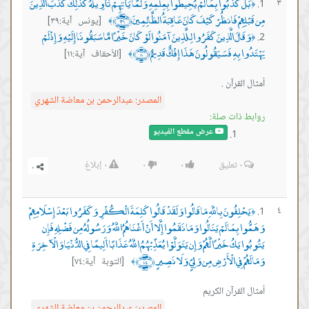
بَلْ كَذَّبُوا بِمَا لَمْ يُحِيطُوا بِعِلْمِهِ وَلَمَّا يَأْتِهِمْ تَأْوِيلُهُ كَذَلِكَ كَذَّبَ الَّذِينَ
٣
﴿
مِن قَبْلِهِمْ فَانظُرْ كَيْفَ كَانَ عَاقِبَةُ الظَّالِمِينَ ﴿٣٩﴾
[يونس آية:٣٩]
﴾
وَقَالَ الَّذِينَ كَفَرُوا لِلَّذِينَ آمَنُوا لَوْ كَانَ خَيْرًا مَّا سَبَقُونَا إِلَيْهِ وَإِذْ لَمْ
﴿
يَهْتَدُوا بِهِ فَسَيَقُولُونَ هَذَا إِفْكٌ قَدِيمٌ ﴿١١﴾
[الأحقاف آية:١١]
﴾
أمثال القرآن .
المصدر:
عبدالرحمن بن معاضة الشهري
روابط ذات صلة:
عرض مقطع الفيديو
٠
تعليق
٠
٠
٠
إبلاغ
يَحْلِفُونَ بِاللَّهِ مَا قَالُوا وَلَقَدْ قَالُوا كَلِمَةَ الْكُفْرِ وَكَفَرُوا بَعْدَ إِسْلَامِهِمْ
٤
﴿
وَهَمُّوا بِمَا لَمْ يَنَالُوا وَمَا نَقَمُوا إِلَّا أَنْ أَغْنَاهُمُ اللَّهُ وَرَسُولُهُ مِن فَضْلِهِ فَإِن
يَتُوبُوا يَكُ خَيْرًا لَّهُمْ وَإِن يَتَوَلَّوْا يُعَذِّبْهُمُ اللَّهُ عَذَابًا أَلِيمًا فِي الدُّنْيَا وَالْآخِرَةِ
وَمَا لَهُمْ فِي الْأَرْضِ مِن وَلِيٍّ وَلَا نَصِيرٍ ﴿٧٤﴾
[التوبة آية:٧٤]
﴾
أمثال القرآن الكريم
المصدر:
عبدالرحمن بن معاضة الشهري