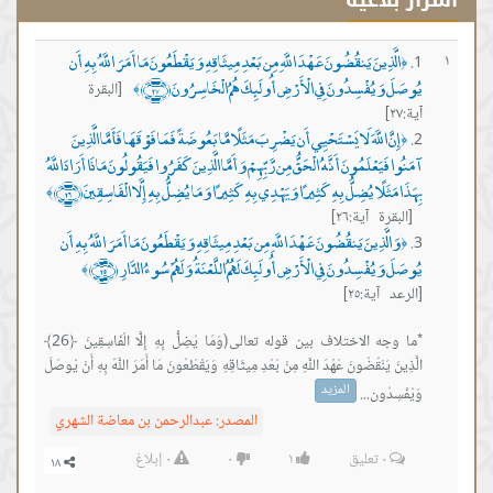
أسرار بلاغية
الَّذِينَ يَنقُضُونَ عَهْدَ اللَّهِ مِن بَعْدِ مِيثَاقِهِ وَيَقْطَعُونَ مَا أَمَرَ اللَّهُ بِهِ أَن
١
﴿
يُوصَلَ وَيُفْسِدُونَ فِي الْأَرْضِ أُولَئِكَ هُمُ الْخَاسِرُونَ ﴿٢٧﴾
[البقرة
﴾
آية:٢٧]
إِنَّ اللَّهَ لَا يَسْتَحْيِي أَن يَضْرِبَ مَثَلًا مَّا بَعُوضَةً فَمَا فَوْقَهَا فَأَمَّا الَّذِينَ
﴿
آمَنُوا فَيَعْلَمُونَ أَنَّهُ الْحَقُّ مِن رَّبِّهِمْ وَأَمَّا الَّذِينَ كَفَرُوا فَيَقُولُونَ مَاذَا أَرَادَ اللَّهُ
بِهَذَا مَثَلًا يُضِلُّ بِهِ كَثِيرًا وَيَهْدِي بِهِ كَثِيرًا وَمَا يُضِلُّ بِهِ إِلَّا الْفَاسِقِينَ ﴿٢٦﴾
﴾
[البقرة آية:٢٦]
وَالَّذِينَ يَنقُضُونَ عَهْدَ اللَّهِ مِن بَعْدِ مِيثَاقِهِ وَيَقْطَعُونَ مَا أَمَرَ اللَّهُ بِهِ أَن
﴿
يُوصَلَ وَيُفْسِدُونَ فِي الْأَرْضِ أُولَئِكَ لَهُمُ اللَّعْنَةُ وَلَهُمْ سُوءُ الدَّارِ ﴿٢٥﴾
﴾
[الرعد آية:٢٥]
*ما وجه الاختلاف بين قوله تعالى(وَمَا يُضِلُّ بِهِ إِلَّا الْفَاسِقِينَ ﴿26﴾
الَّذِينَ يَنْقُضُونَ عَهْدَ اللَّهِ مِنْ بَعْدِ مِيثَاقِهِ وَيَقْطَعُونَ مَا أَمَرَ اللَّهُ بِهِ أَنْ يُوصَلَ
المزيد
وَيُفْسِدُون...
المصدر:
عبدالرحمن بن معاضة الشهري
٠
تعليق
١
٠
٠
إبلاغ