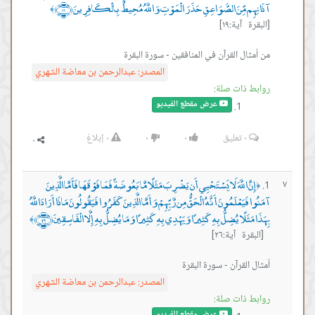
آذَانِهِم مِّنَ الصَّوَاعِقِ حَذَرَ الْمَوْتِ وَاللَّهُ مُحِيطٌ بِالْكَافِرِينَ ﴿١٩﴾
﴾
[البقرة آية:١٩]
من أمثال القرآن في المنافقين - سورة البقرة
المصدر:
عبدالرحمن بن معاضة الشهري
روابط ذات صلة:
عرض مقطع الفيديو
٠
تعليق
٠
٠
٠
إبلاغ
إِنَّ اللَّهَ لَا يَسْتَحْيِي أَن يَضْرِبَ مَثَلًا مَّا بَعُوضَةً فَمَا فَوْقَهَا فَأَمَّا الَّذِينَ
٧
﴿
آمَنُوا فَيَعْلَمُونَ أَنَّهُ الْحَقُّ مِن رَّبِّهِمْ وَأَمَّا الَّذِينَ كَفَرُوا فَيَقُولُونَ مَاذَا أَرَادَ اللَّهُ
بِهَذَا مَثَلًا يُضِلُّ بِهِ كَثِيرًا وَيَهْدِي بِهِ كَثِيرًا وَمَا يُضِلُّ بِهِ إِلَّا الْفَاسِقِينَ ﴿٢٦﴾
﴾
[البقرة آية:٢٦]
أمثال القرآن - سورة البقرة
المصدر:
عبدالرحمن بن معاضة الشهري
روابط ذات صلة:
عرض مقطع الفيديو