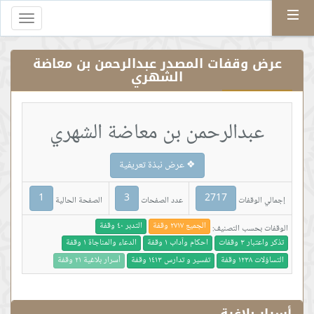
Menu
Toggle
gation
عرض وقفات المصدر عبدالرحمن بن معاضة
الشهري
عبدالرحمن بن معاضة الشهري
❖ عرض نبذة تعريفية
1
3
2717
إجمالي الوقفات
عدد الصفحات
الصفحة الحالية
الجميع ٢٧١٧ وقفة
التدبر ٤٠ وقفة
الوقفات بحسب التصنيف:
تذكر واعتبار ٣ وقفات
احكام وآداب ١ وقفة
الدعاء والمناجاة ١ وقفة
التساؤلات ١٢٣٨ وقفة
تفسير و تدارس ١٤١٣ وقفة
أسرار بلاغية ٢١ وقفة