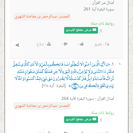
سورة البقرة آية 261
المصدر:
عبدالرحمن بن معاضة الشهري
روابط ذات صلة:
عرض مقطع الفيديو
٠
تعليق
٠
٠
٠
إبلاغ
يَا أَيُّهَا الَّذِينَ آمَنُوا لَا تُبْطِلُوا صَدَقَاتِكُم بِالْمَنِّ وَالْأَذَى كَالَّذِي يُنفِقُ
١٠
﴿
مَالَهُ رِئَاءَ النَّاسِ وَلَا يُؤْمِنُ بِاللَّهِ وَالْيَوْمِ الْآخِرِ فَمَثَلُهُ كَمَثَلِ صَفْوَانٍ عَلَيْهِ
تُرَابٌ فَأَصَابَهُ وَابِلٌ فَتَرَكَهُ صَلْدًا لَّا يَقْدِرُونَ عَلَى شَيْءٍ مِّمَّا كَسَبُوا وَاللَّهُ لَا
يَهْدِي الْقَوْمَ الْكَافِرِينَ ﴿٢٦٤﴾
[البقرة آية:٢٦٤]
﴾
أمثال القرآن - سورة البقرة الآية 264
المصدر:
عبدالرحمن بن معاضة الشهري
روابط ذات صلة:
عرض مقطع الفيديو