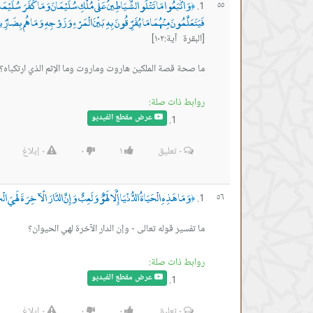
وَاتَّبَعُوا مَا تَتْلُو الشَّيَاطِينُ عَلَى مُلْكِ سُلَيْمَانَ وَمَا كَفَرَ سُلَيْ
٥٥
﴿
فَيَتَعَلَّمُونَ مِنْهُمَا مَا يُفَرِّقُونَ بِهِ بَيْنَ الْمَرْءِ وَزَوْجِهِ وَمَا هُم بِضَارِّينَ
[البقرة آية:١٠٢]
ما صحة قصة الملكين هاروت وماروت وما الإثم الذي ارتكباه؟
روابط ذات صلة:
عرض مقطع الفيديو
٠
تعليق
١
٠
٠
إبلاغ
وَمَا هَذِهِ الْحَيَاةُ الدُّنْيَا إِلَّا لَهْوٌ وَلَعِبٌ وَإِنَّ الدَّارَ الْآخِرَةَ لَهِيَ ا
٥٦
﴿
ما تفسير قوله تعالى - وإن الدار الآخرة لهي الحيوان؟
روابط ذات صلة:
عرض مقطع الفيديو
٠
تعليق
٠
٠
٠
إبلاغ