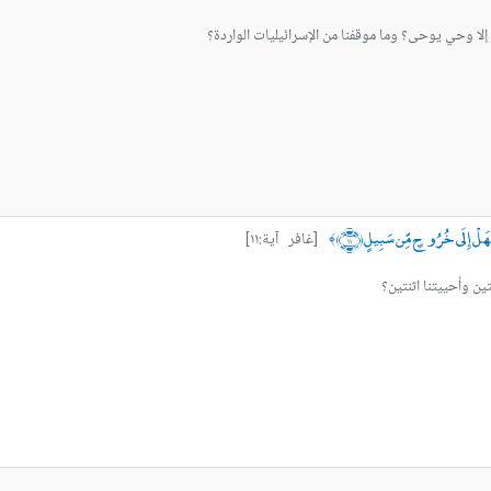
لا وحي يوحى؟ وما موقفنا من الإسرائيليات الواردة؟
نَا فَهَلْ إِلَى خُرُوجٍ مِّن سَبِيلٍ ﴿١١﴾
[غافر آية:١١]
﴾
تين وأحييتنا اثنتين؟