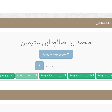
عثيمين
محمد بن صالح ابن عثيمين
❖ عرض نبذة تعريفية
7
عدد الصفحات
٦٢ وقفة
احكام وآداب ١٨٥ وقفة
الدعاء والمناجاة ١ وقفة
التساؤلات ٦٩ وقفة
تفسير و تدارس ٣٥٥٤