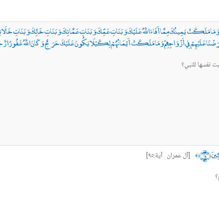
ُنَّ وَمَا مَلَكَتْ يَمِينُكَ مِمَّا أَفَاءَ اللَّهُ عَلَيْكَ وَبَنَاتِ عَمِّكَ وَبَنَاتِ عَمَّاتِكَ وَبَنَاتِ خَالِكَ وَبَنَاتِ خَالَاتِكَ
ا فَرَضْنَا عَلَيْهِمْ فِي أَزْوَاجِهِمْ وَمَا مَلَكَتْ أَيْمَانُهُمْ لِكَيْلَا يَكُونَ عَلَيْكَ حَرَجٌ وَكَانَ اللَّهُ غَفُورًا رَّحِ
ت نفسها للنبي؟
ينَ ﴿٩٥﴾
[آل عمران آية:٩٥]
﴾
؟