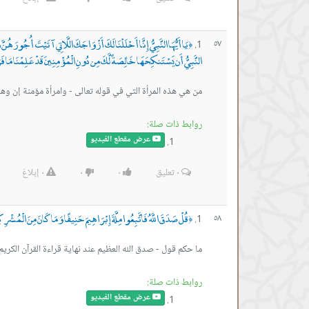
يَا أَيُّهَا النَّبِيُّ إِنَّا أَحْلَلْنَا لَكَ أَزْوَاجَكَ اللَّاتِي آتَيْتَ أُجُورَه
٥٧
﴿
النَّبِيُّ أَن يَسْتَنكِحَهَا خَالِصَةً لَّكَ مِن دُونِ الْمُؤْمِنِينَ قَدْ عَلِمْنَا مَ
من هي هذه المرأة التي في قوله تعالى - وامرأة مؤمنة إن وهب
روابط ذات صلة:
عرض مقطع الفيديو
٠
تعليق
٠
٠
٠
إبلاغ
قُلْ صَدَقَ اللَّهُ فَاتَّبِعُوا مِلَّةَ إِبْرَاهِيمَ حَنِيفًا وَمَا كَانَ مِنَ الْمُشْرِكِ
٥٨
﴿
ما حكم قول - صدق الله العظيم عند نهاية قراءة القرآن الكريم
روابط ذات صلة:
عرض مقطع الفيديو