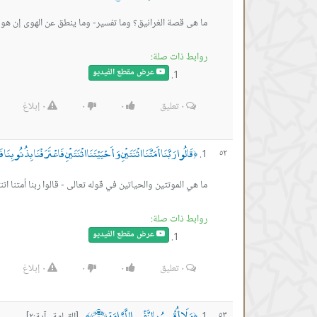
ما هى قصة الغرانيق؟ وما تفسير- وما ينطق عن الهوى إن هو إ
روابط ذات صلة:
عرض مقطع الفيديو
٠
تعليق
٠
٠
٠
إبلاغ
قَالُوا رَبَّنَا أَمَتَّنَا اثْنَتَيْنِ وَأَحْيَيْتَنَا اثْنَتَيْنِ فَاعْتَرَفْنَا بِذُنُوبِ
٥٢
﴿
ما هي الموتتين والحياتين في قوله تعالى - قالوا ربنا أمتنا اثن
روابط ذات صلة:
عرض مقطع الفيديو
٠
تعليق
٠
٠
٠
إبلاغ
وَلَا أُقْسِمُ بِالنَّفْسِ اللَّوَّامَةِ ﴿٢﴾
٥٣
﴾
﴿