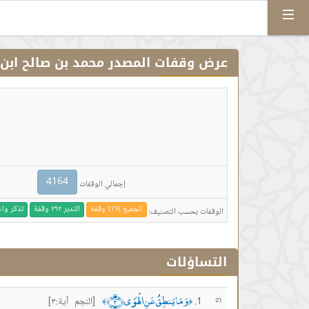
Menu
عرض وقفات المصدر محمد بن صالح ابن 
4164
إجمالي الوقفات
الجميع ٤١٦٤ وقفة
التدبر ٢٩٢ وقفة
تذكر واعتبار 
الوقفات بحسب التصنيف:
التساؤلات
وَمَا يَنطِقُ عَنِ الْهَوَى ﴿٣﴾
٥١
[النجم آية:٣]
﴾
﴿