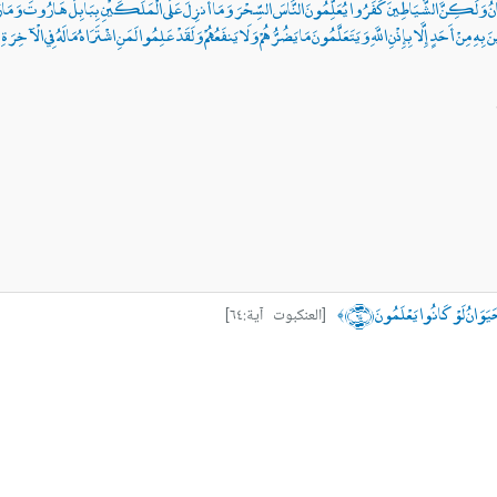
مَانُ وَلَكِنَّ الشَّيَاطِينَ كَفَرُوا يُعَلِّمُونَ النَّاسَ السِّحْرَ وَمَا أُنزِلَ عَلَى الْمَلَكَيْنِ بِبَابِلَ هَارُوتَ وَمَارُوتَ
 بِهِ مِنْ أَحَدٍ إِلَّا بِإِذْنِ اللَّهِ وَيَتَعَلَّمُونَ مَا يَضُرُّهُمْ وَلَا يَنفَعُهُمْ وَلَقَدْ عَلِمُوا لَمَنِ اشْتَرَاهُ مَا لَهُ فِي الْآخِر
لْحَيَوَانُ لَوْ كَانُوا يَعْلَمُونَ ﴿٦٤﴾
[العنكبوت آية:٦٤]
﴾