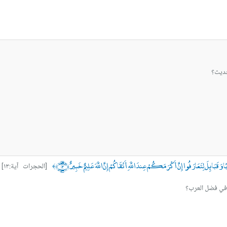
حديث؟
َقَبَائِلَ لِتَعَارَفُوا إِنَّ أَكْرَمَكُمْ عِندَ اللَّهِ أَتْقَاكُمْ إِنَّ اللَّهَ عَلِيمٌ خَبِيرٌ ﴿١٣﴾
[الحجرات آية:١٣]
﴾
د في فضل العرب؟