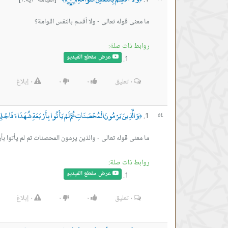
[القيامة آية:٢]
ما معنى قوله تعالى - ولا أقسم بالنفس اللوامة؟
روابط ذات صلة:
عرض مقطع الفيديو
٠
تعليق
٠
٠
٠
إبلاغ
وَالَّذِينَ يَرْمُونَ الْمُحْصَنَاتِ ثُمَّ لَمْ يَأْتُوا بِأَرْبَعَةِ شُهَدَاءَ فَاجْلِد
٥٤
﴿
ما معنى قوله تعالى - والذين يرمون المحصنات ثم لم يأتوا بأ
روابط ذات صلة:
عرض مقطع الفيديو
٠
تعليق
٠
٠
٠
إبلاغ