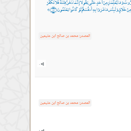
 وَمَا يُعَلِّمَانِ مِنْ أَحَدٍ حَتَّى يَقُولَا إِنَّمَا نَحْنُ فِتْنَةٌ فَلَا تَكْفُرْ
َةِ مِنْ خَلَاقٍ وَلَبِئْسَ مَا شَرَوْا بِهِ أَنفُسَهُمْ لَوْ كَانُوا يَعْلَمُونَ ﴿١٠٢﴾
﴾
المصدر:
محمد بن صالح ابن عثيمين
المصدر:
محمد بن صالح ابن عثيمين