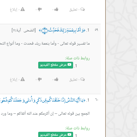
٠
تعليق
٠
٠
٠
إبلاغ
وَأَمَّا بِنِعْمَةِ رَبِّكَ فَحَدِّثْ ﴿١١﴾
٥٩
[الضحى آية:١١]
﴾
﴿
ما تفسير قوله تعالى - وأما بنعمة ربك فحدث - وما أنواع الت
روابط ذات صلة:
عرض مقطع الفيديو
٠
تعليق
٠
٠
٠
إبلاغ
يَا أَيُّهَا النَّاسُ إِنَّا خَلَقْنَاكُم مِّن ذَكَرٍ وَأُنثَى وَجَعَلْنَاكُمْ شُعُوبًا و
٦٠
﴿
الجمع بين قوله تعالى – إن أكرمكم عند الله أتقاكم – وما ور
روابط ذات صلة:
عرض مقطع الفيديو