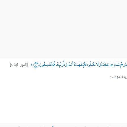
ُوهُمْ ثَمَانِينَ جَلْدَةً وَلَا تَقْبَلُوا لَهُمْ شَهَادَةً أَبَدًا وَأُولَئِكَ هُمُ الْفَاسِقُونَ ﴿٤﴾
[النور آية:٤]
﴾
ربعة شهداء؟