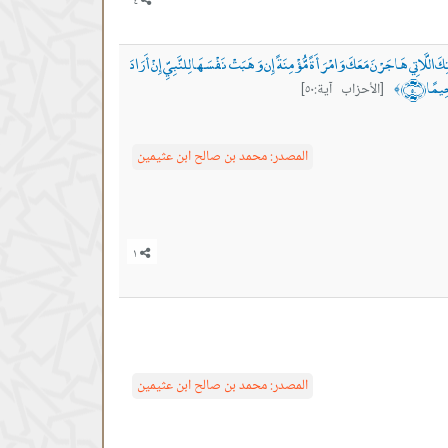
 اللَّاتِي هَاجَرْنَ مَعَكَ وَامْرَأَةً مُّؤْمِنَةً إِن وَهَبَتْ نَفْسَهَا لِلنَّبِيِّ إِنْ أَرَادَ
يمًا ﴿٥٠﴾
[الأحزاب آية:٥٠]
﴾
المصدر:
محمد بن صالح ابن عثيمين
المصدر:
محمد بن صالح ابن عثيمين