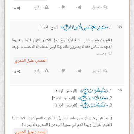
٠
تعليق
٠
٠
٠
إبلاغ
فَلَمْ يَزِدْهُمْ دُعَائِي إِلَّا فِرَارًا ﴿٦﴾
١٤٩
[نوح آية:٦]
﴾
﴿
(فلم يزدهم دعائي إلا فراراً) نوحٌ بذل الكثير لكنهم فروا ، فمهما
اجتهدت للناس فقد لا يقدرون ذلك لهذا ليس أمامك إلا الاحتساب لوجه
الله وحده.
المصدر:
عقيل الشمري
٠
تعليق
٠
٠
٠
إبلاغ
عَلَّمَ الْقُرْآنَ ﴿٢﴾
١٥٠
[الرحمن آية:٢]
﴾
﴿
خَلَقَ الْإِنسَانَ ﴿٣﴾
[الرحمن آية:٣]
﴾
﴿
عَلَّمَهُ الْبَيَانَ ﴿٤﴾
[الرحمن آية:٤]
﴾
﴿
(علم القرآن خلق الإنسان علمه البيان) إذا ذكرت النعم كان أعلاها شأنا
(تعليم القرآن) ولهذا قدم في سورة الرحمن ( المحروم لا يدرك ).
المصدر:
عقيل الشمري