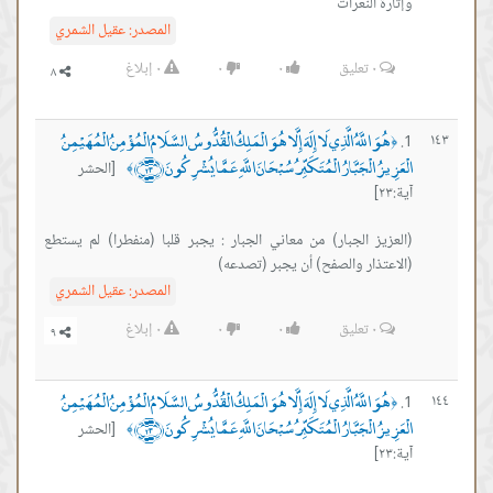
وإثارة النعرات
المصدر:
عقيل الشمري
٠
تعليق
٠
٠
٠
إبلاغ
هُوَ اللَّهُ الَّذِي لَا إِلَهَ إِلَّا هُوَ الْمَلِكُ الْقُدُّوسُ السَّلَامُ الْمُؤْمِنُ الْمُهَيْمِنُ
١٤٣
﴿
الْعَزِيزُ الْجَبَّارُ الْمُتَكَبِّرُ سُبْحَانَ اللَّهِ عَمَّا يُشْرِكُونَ ﴿٢٣﴾
[الحشر
﴾
آية:٢٣]
(العزيز الجبار) من معاني الجبار : يجبر قلبا (منفطرا) لم يستطع
(اﻻعتذار والصفح) أن يجبر (تصدعه)
المصدر:
عقيل الشمري
٠
تعليق
٠
٠
٠
إبلاغ
هُوَ اللَّهُ الَّذِي لَا إِلَهَ إِلَّا هُوَ الْمَلِكُ الْقُدُّوسُ السَّلَامُ الْمُؤْمِنُ الْمُهَيْمِنُ
١٤٤
﴿
الْعَزِيزُ الْجَبَّارُ الْمُتَكَبِّرُ سُبْحَانَ اللَّهِ عَمَّا يُشْرِكُونَ ﴿٢٣﴾
[الحشر
﴾
آية:٢٣]