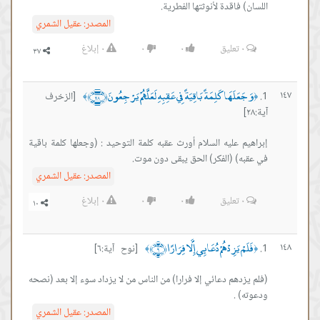
اللسان) فاقدة ﻷنوثتها الفطرية.
المصدر:
عقيل الشمري
٠
تعليق
٠
٠
٠
إبلاغ
وَجَعَلَهَا كَلِمَةً بَاقِيَةً فِي عَقِبِهِ لَعَلَّهُمْ يَرْجِعُونَ ﴿٢٨﴾
١٤٧
[الزخرف
﴾
﴿
آية:٢٨]
إبراهيم عليه السلام أورث عقبه كلمة التوحيد : (وجعلها كلمة باقية
في عقبه) (الفكر) الحق يبقى دون موت.
المصدر:
عقيل الشمري
٠
تعليق
٠
٠
٠
إبلاغ
فَلَمْ يَزِدْهُمْ دُعَائِي إِلَّا فِرَارًا ﴿٦﴾
١٤٨
[نوح آية:٦]
﴾
﴿
(فلم يزدهم دعائي إلا فرارا) من الناس من لا يزداد سوء إلا بعد (نصحه
ودعوته) .
المصدر:
عقيل الشمري