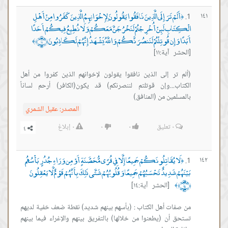
أَلَمْ تَرَ إِلَى الَّذِينَ نَافَقُوا يَقُولُونَ لِإِخْوَانِهِمُ الَّذِينَ كَفَرُوا مِنْ أَهْلِ
١٤١
﴿
الْكِتَابِ لَئِنْ أُخْرِجْتُمْ لَنَخْرُجَنَّ مَعَكُمْ وَلَا نُطِيعُ فِيكُمْ أَحَدًا
أَبَدًا وَإِن قُوتِلْتُمْ لَنَنصُرَنَّكُمْ وَاللَّهُ يَشْهَدُ إِنَّهُمْ لَكَاذِبُونَ ﴿١١﴾
﴾
[الحشر آية:١١]
(ألم تر إلى الذين نافقوا يقولون لإخوانهم الذين كفروا من أهل
الكتاب...وإن قوتلتم لننصرنكم) قد يكون(الكافر) أرحم لساناً
بالمسلمين من (المنافق)
المصدر:
عقيل الشمري
٠
تعليق
٠
٠
٠
إبلاغ
لَا يُقَاتِلُونَكُمْ جَمِيعًا إِلَّا فِي قُرًى مُّحَصَّنَةٍ أَوْ مِن وَرَاءِ جُدُرٍ بَأْسُهُم
١٤٢
﴿
بَيْنَهُمْ شَدِيدٌ تَحْسَبُهُمْ جَمِيعًا وَقُلُوبُهُمْ شَتَّى ذَلِكَ بِأَنَّهُمْ قَوْمٌ لَّا يَعْقِلُونَ
﴿١٤﴾
[الحشر آية:١٤]
﴾
من صفات أهل الكتاب : (بأسهم بينهم شديد) نقطة ضعف خفية لديهم
تستحق أن (يطعنوا من خلالها) بالتفريق بينهم والإغراء فيما بينهم