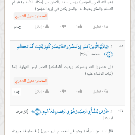
(هو الله الذي...المؤمن) يؤمن عبده بالأمان من (مكائد الأعداء) فينام
المسلم والمكر يحيط به ، والسر يكمن في (ربه المؤمن)
المصدر:
عقيل الشمري
٠
تعليق
١
٠
٠
إبلاغ
يَا أَيُّهَا الَّذِينَ آمَنُوا إِن تَنصُرُوا اللَّهَ يَنصُرْكُمْ وَيُثَبِّتْ أَقْدَامَكُمْ
١٤٥
﴿
﴿٧﴾
[محمد آية:٧]
﴾
(إن تنصروا الله ينصركم ويثبت أقدامكم) النصر ليس النهاية إنما
(ثبات اﻷقدام عليه)
المصدر:
عقيل الشمري
٠
تعليق
٠
٠
٠
إبلاغ
أَوَمَن يُنَشَّأُ فِي الْحِلْيَةِ وَهُوَ فِي الْخِصَامِ غَيْرُ مُبِينٍ ﴿١٨﴾
١٤٦
[الزخرف
﴾
﴿
آية:١٨]
قال الله عن المرأة ( وهو في الخصام غير مبين) ( فالسليطة جريئة