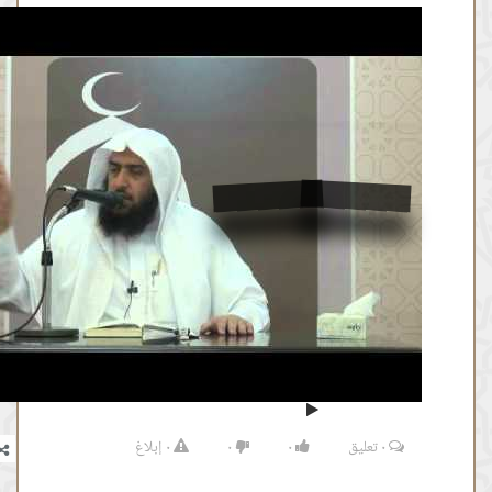
سورة الناس الايات ارقام 1,2,3
من :
00:05:08 -
إلى :
00:11:32
المصدر:
عمر المقبل
٠
تعليق
٠
٠
٠
إبلاغ