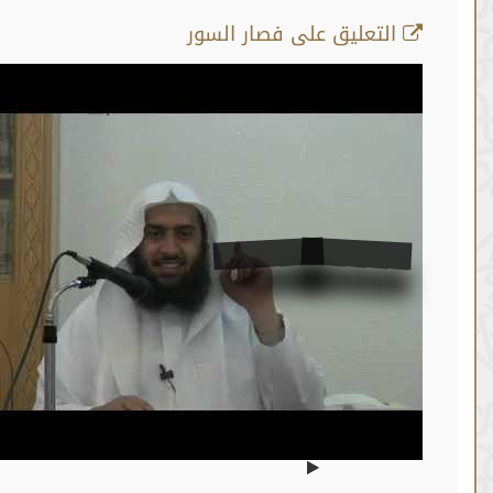
تعليق على فصار السور
سورة الفاتحة الاية رفم 5
من :
00:04:37 -
إلى :
00:20:30
المصدر:
عمر المقبل