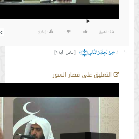
٠
تعليق
٠
٠
٠
إبلاغ
 الْجِنَّةِ وَالنَّاسِ ﴿٦﴾
[الناس آية:٦]
﴾
تعليق على قصار السور
سورة الناس الاية رقم 6
من :
00:18:01 -
إلى :
00:24:24
المصدر:
عمر المقبل