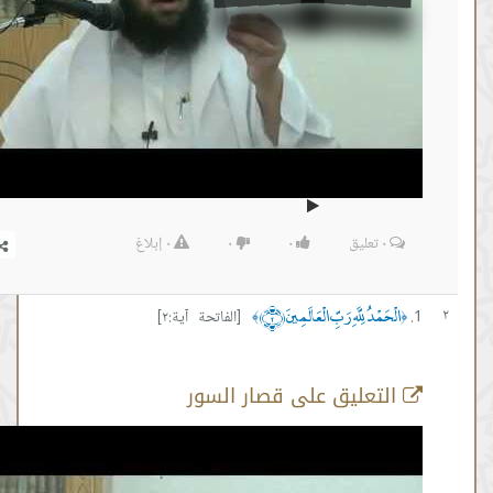
٠
تعليق
٠
٠
٠
إبلاغ
مْدُ لِلَّهِ رَبِّ الْعَالَمِينَ ﴿٢﴾
[الفاتحة آية:٢]
﴾
تعليق على قصار السور
سورة الفاتحة اية رقم 1
من :
00:05:51 -
إلى :
00:08:37