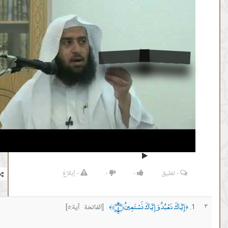
المصدر:
عمر المقبل
٠
تعليق
٠
٠
٠
إبلاغ
اكَ نَعْبُدُ وَإِيَّاكَ نَسْتَعِينُ ﴿٥﴾
[الفاتحة آية:٥]
﴾