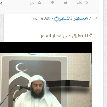
٠
تعليق
٠
٠
٠
إبلاغ
ِنَا الصِّرَاطَ الْمُسْتَقِيمَ ﴿٦﴾
[الفاتحة آية:٦]
﴾
تعليق على قصار السور
سورة الفاتحة الاية 6
من :
00:00:01 -
إلى :
00:03:51
المصدر:
عمر المقبل