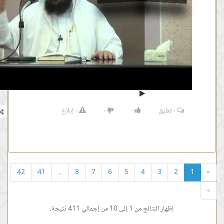
٠
تعليق
٠
٠
٠
إبلاغ
42
41
...
8
7
6
5
4
3
إظهار النتائج من 1 إلى 10 من إجمالي 411 نتيجة.