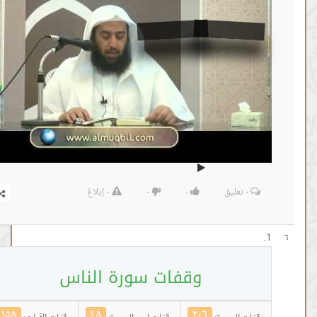
٠
تعليق
٠
٠
٠
إبلاغ
وقفات سورة الناس
١٥٨
٤٨
٢٠٦