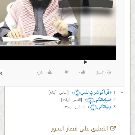
٠
تعليق
٠
٠
٠
إبلاغ
 أَعُوذُ بِرَبِّ النَّاسِ ﴿١﴾
[الناس آية:١]
﴾
كِ النَّاسِ ﴿٢﴾
[الناس آية:٢]
﴾
ِ النَّاسِ ﴿٣﴾
[الناس آية:٣]
﴾
تعليق على قصار السور