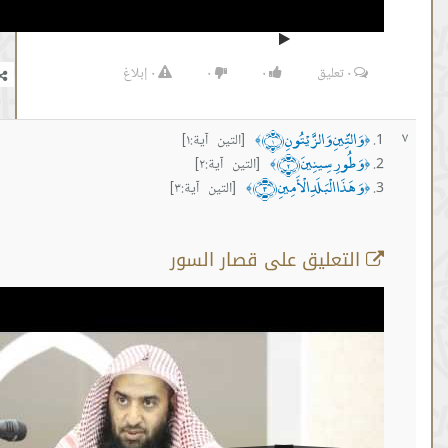
٠
تعليق
٠
٠
٠
إبلاغ
تِّينِ وَالزَّيْتُونِ ﴿١﴾
[التين آية:١]
﴾
ورِ سِينِينَ ﴿٢﴾
[التين آية:٢]
﴾
ذَا الْبَلَدِ الْأَمِينِ ﴿٣﴾
[التين آية:٣]
﴾
تعليق على قصار السور
التعليق على سورة التين الآية (1 -2 -3)
من :
00:00:23 -
إلى :
00:06:04
المصدر:
عمر المقبل