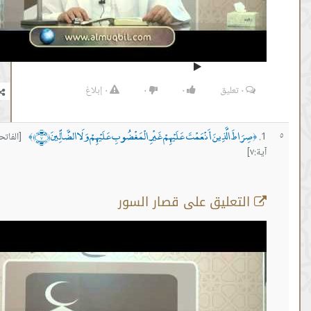
٠
تعليق
٠
٠
٠
إبلاغ
اطَ الَّذِينَ أَنْعَمْتَ عَلَيْهِمْ غَيْرِ الْمَغْضُوبِ عَلَيْهِمْ وَلَا الضَّالِّينَ ﴿٧﴾
[الفاتحة
﴾
تعليق على قصار السور
سورة الفاتحة الاية رقم 7
من :
00:03:35 -
إلى :
00:23:54
المصدر:
عمر المقبل