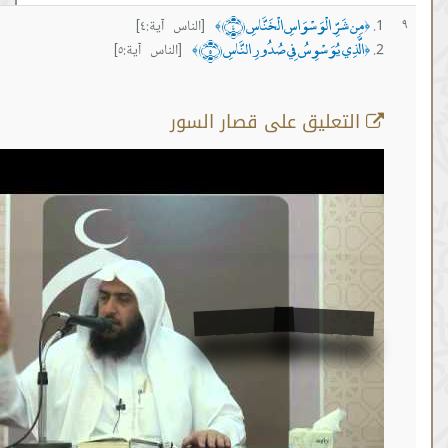
شَرِّ الْوَسْوَاسِ الْخَنَّاسِ ﴿٤﴾
[الناس آية:٤]
﴾
ذِي يُوَسْوِسُ فِي صُدُورِ النَّاسِ ﴿٥﴾
[الناس آية:٥]
﴾
تعليق على قصار السور
سورة الناس الايتين رقمى 4,5
من :
00:11:32 -
إلى :
00:17:59
المصدر:
عمر المقبل