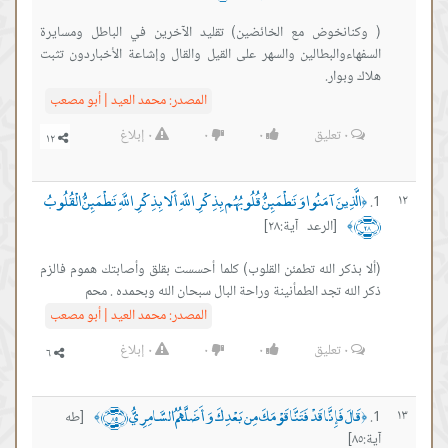
( وكنانخوض مع الخائضين) تقليد اﻵخرين في الباطل ومسايرة
السفهاءوالبطالين والسهر على القيل والقال وإشاعة اﻷخباردون تثبت
هلاك وبوار.
المصدر:
محمد العيد | أبو مصعب
٠
تعليق
٠
٠
٠
إبلاغ
الَّذِينَ آمَنُوا وَتَطْمَئِنُّ قُلُوبُهُم بِذِكْرِ اللَّهِ أَلَا بِذِكْرِ اللَّهِ تَطْمَئِنُّ الْقُلُوبُ
١٢
﴿
﴿٢٨﴾
[الرعد آية:٢٨]
﴾
‏(ألا بذكر الله تطمئن القلوب) كلما أحسست بقلق وأصابتك هموم فالزم
ذكر الله تجد الطمأنينة وراحة البال سبحان الله وبحمده . محم
المصدر:
محمد العيد | أبو مصعب
٠
تعليق
٠
٠
٠
إبلاغ
قَالَ فَإِنَّا قَدْ فَتَنَّا قَوْمَكَ مِن بَعْدِكَ وَأَضَلَّهُمُ السَّامِرِيُّ ﴿٨٥﴾
١٣
[طه
﴾
﴿
آية:٨٥]