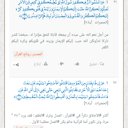
وَاعْلَمُوا أَنَّ فِيكُمْ رَسُولَ اللَّهِ لَوْ يُطِيعُكُمْ فِي كَثِيرٍ مِّنَ الْأَمْرِ
٩١
﴿
لَعَنِتُّمْ وَلَكِنَّ اللَّهَ حَبَّبَ إِلَيْكُمُ الْإِيمَانَ وَزَيَّنَهُ فِي قُلُوبِكُمْ وَكَرَّهَ
إِلَيْكُمُ الْكُفْرَ وَالْفُسُوقَ وَالْعِصْيَانَ أُولَئِكَ هُمُ الرَّاشِدُونَ ﴿٧﴾
﴾
[الحجرات آية:٧]
من أجل نعم الله على عبده أن يجعله قابلا للحق مؤْثرا له ، مبغضا للشر
تاركا له(ولكن الله حبب إليكم الإيمان وزينه في قلوبكم وكره إليكم
الكفر
المصدر:
روائع القرآن
٠
تعليق
٠
٠
٠
إبلاغ
وَإِن طَائِفَتَانِ مِنَ الْمُؤْمِنِينَ اقْتَتَلُوا فَأَصْلِحُوا بَيْنَهُمَا فَإِن بَغَتْ
٩٢
﴿
إِحْدَاهُمَا عَلَى الْأُخْرَى فَقَاتِلُوا الَّتِي تَبْغِي حَتَّى تَفِيءَ إِلَى أَمْرِ اللَّهِ فَإِن
فَاءَتْ فَأَصْلِحُوا بَيْنَهُمَا بِالْعَدْلِ وَأَقْسِطُوا إِنَّ اللَّهَ يُحِبُّ الْمُقْسِطِينَ ﴿٩﴾
﴾
[الحجرات آية:٩]
أكثر #الأخلاق ذكراً في #القرآن : العدل وترك #الظلم ! فقد ورد "٣٥٠ "
مرة. ولن نكون أمة قرآنية مالم يكن #العدل مطلبنا الأول .