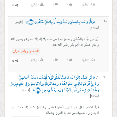
٠
تعليق
٠
٠
٠
إبلاغ
وَالَّذِي جَاءَ بِالصِّدْقِ وَصَدَّقَ بِهِ أُولَئِكَ هُمُ الْمُتَّقُونَ ﴿٣٣﴾
٩٥
[الزمر
﴾
﴿
آية:٣٣]
﴿وَالَّذِي جَاءَ بِالصِّدْقِ وصدق به ﴾ من جاء بلا إله إلا الله وهو رسول الله
والذي صدّق به: أبو بكر رضي الله عنه.
المصدر:
روائع القرآن
٠
تعليق
١
٠
٠
إبلاغ
وَلَوْ جَعَلْنَاهُ قُرْآنًا أَعْجَمِيًّا لَّقَالُوا لَوْلَا فُصِّلَتْ آيَاتُهُ أَأَعْجَمِيٌّ
٩٦
﴿
وَعَرَبِيٌّ قُلْ هُوَ لِلَّذِينَ آمَنُوا هُدًى وَشِفَاءٌ وَالَّذِينَ لَا يُؤْمِنُونَ فِي آذَانِهِمْ وَقْرٌ
وَهُوَ عَلَيْهِمْ عَمًى أُولَئِكَ يُنَادَوْنَ مِن مَّكَانٍ بَعِيدٍ ﴿٤٤﴾
[فصلت
﴾
آية:٤٤]
قرأ_الإمام ﴿قل هو للذين (آمنوا) هدى وشفاء﴾ كلما زاد حظك من
الإيمان زاد نصيبك من هداية القرآن وشفائه.