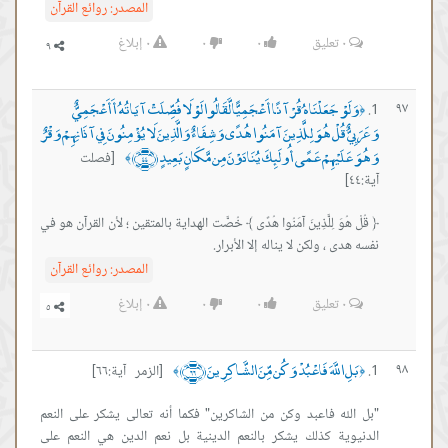
المصدر:
روائع القرآن
٠
تعليق
٠
٠
٠
إبلاغ
وَلَوْ جَعَلْنَاهُ قُرْآنًا أَعْجَمِيًّا لَّقَالُوا لَوْلَا فُصِّلَتْ آيَاتُهُ أَأَعْجَمِيٌّ
٩٧
﴿
وَعَرَبِيٌّ قُلْ هُوَ لِلَّذِينَ آمَنُوا هُدًى وَشِفَاءٌ وَالَّذِينَ لَا يُؤْمِنُونَ فِي آذَانِهِمْ وَقْرٌ
وَهُوَ عَلَيْهِمْ عَمًى أُولَئِكَ يُنَادَوْنَ مِن مَّكَانٍ بَعِيدٍ ﴿٤٤﴾
[فصلت
﴾
آية:٤٤]
﴿ قُلْ هُوَ لِلَّذِينَ آمَنُوا هُدًى ﴾ خُصَّت الهداية بالمتقين ؛ لأن القرآن هو في
نفسه هدى ، ولكن لا يناله إلا الأبرار.
المصدر:
روائع القرآن
٠
تعليق
٠
٠
٠
إبلاغ
بَلِ اللَّهَ فَاعْبُدْ وَكُن مِّنَ الشَّاكِرِينَ ﴿٦٦﴾
٩٨
[الزمر آية:٦٦]
﴾
﴿
"بل الله فاعبد وكن من الشاكرين" فكما أنه تعالى يشكر على النعم
الدنيوية كذلك يشكر بالنعم الدينية بل نعم الدين هي النعم على