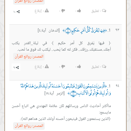
المصدر:
روائع القرآن
٠
تعليق
٠
٠
٠
إبلاغ
فِيهَا يُفْرَقُ كُلُّ أَمْرٍ حَكِيمٍ ﴿٤﴾
٩٣
[الدخان آية:٤]
﴾
﴿
﴿ فيها يُفرق كل أمر حكيم ﴾ في ليلة_القدر يكتب
أجلك..مستقبلك..رزقك.. فكن لله كما يُحب.. ليكتب لك فوق ما تُحب.
المصدر:
روائع القرآن
٠
تعليق
٠
٠
٠
إبلاغ
الَّذِينَ يَسْتَمِعُونَ الْقَوْلَ فَيَتَّبِعُونَ أَحْسَنَهُ أُولَئِكَ الَّذِينَ هَدَاهُمُ اللَّهُ
٩٤
﴿
وَأُولَئِكَ هُمْ أُولُو الْأَلْبَابِ ﴿١٨﴾
[الزمر آية:١٨]
﴾
ماأكثر أحاديث الناس ورسائلهم لكن علامة المهتدي هي اتباع أحسن
﴿الذين يستمعون القول فيتبعون أحسنه أولئك الذين هداهم الله﴾.
المصدر:
روائع القرآن