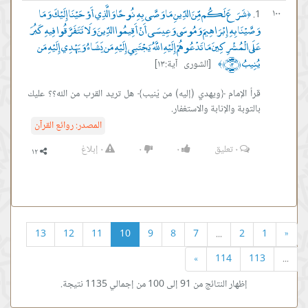
شَرَعَ لَكُم مِّنَ الدِّينِ مَا وَصَّى بِهِ نُوحًا وَالَّذِي أَوْحَيْنَا إِلَيْكَ وَمَا
١٠٠
﴿
وَصَّيْنَا بِهِ إِبْرَاهِيمَ وَمُوسَى وَعِيسَى أَنْ أَقِيمُوا الدِّينَ وَلَا تَتَفَرَّقُوا فِيهِ كَبُرَ
عَلَى الْمُشْرِكِينَ مَا تَدْعُوهُمْ إِلَيْهِ اللَّهُ يَجْتَبِي إِلَيْهِ مَن يَشَاءُ وَيَهْدِي إِلَيْهِ مَن
يُنِيبُ ﴿١٣﴾
[الشورى آية:١٣]
﴾
قرأ الإمام ﴿ويهدي (إليه) من يُنيب﴾ هل تريد القرب من الله؟؟ عليك
بالتوبة والإنابة والاستغفار.
المصدر:
روائع القرآن
٠
تعليق
٠
٠
٠
إبلاغ
13
12
11
10
9
8
7
...
2
1
«
»
114
113
...
إظهار النتائج من 91 إلى 100 من إجمالي 1135 نتيجة.