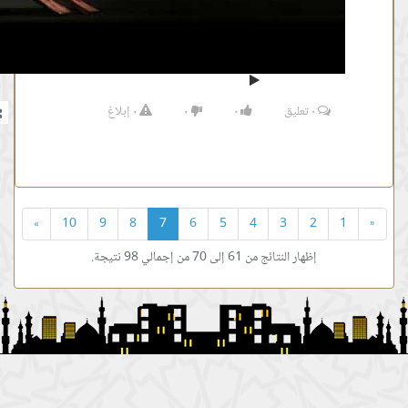
٠
تعليق
٠
٠
٠
إبلاغ
»
10
9
8
7
6
5
4
3
ظهار النتائج من 61 إلى 70 من إجمالي 98 نتيجة.