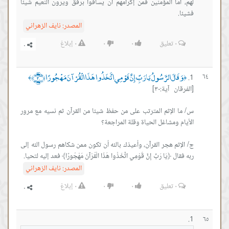
ما المؤمنين فمن إكرامهم أن يساقوا برفق ويرون النعيم شيئا
المصدر:
نايف الزهراني
٠
تعليق
٠
٠
٠
إبلاغ
الَ الرَّسُولُ يَا رَبِّ إِنَّ قَوْمِي اتَّخَذُوا هَذَا الْقُرْآنَ مَهْجُورًا ﴿٣٠﴾
﴾
 آية:٣٠]
الإثم المترتب على من حفظ شيئا من القرآن ثم نسيه مع مرور
م هجر القرآن، وأعيذك بالله أن تكون ممن شكاهم رسول الله إلى
﴿يَا رَبِّ إِنَّ قَوْمِي اتَّخَذُوا هَذَا الْقُرْآنَ مَهْجُورًا﴾ فعد إليه لتحيا.
المصدر:
نايف الزهراني
٠
تعليق
٠
٠
٠
إبلاغ