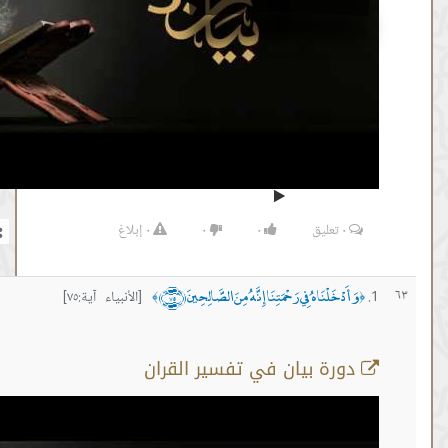
٠
تعليق
٠
٠
٠
إبلاغ
ْخَلْنَاهُ فِي رَحْمَتِنَا إِنَّهُ مِنَ الصَّالِحِينَ ﴿٧٥﴾
[الأنبياء آية:٧٥]
﴾
رة بيان في تفسير القران
أية رقم 75