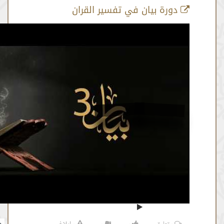
رة بيان في تفسير القران
أية رقم 78
من :
01:51:34 -
إلى :
01:54:08
المصدر:
نايف الزهراني