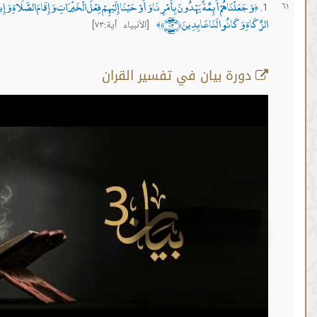
عَلْنَاهُمْ أَئِمَّةً يَهْدُونَ بِأَمْرِنَا وَأَوْحَيْنَا إِلَيْهِمْ فِعْلَ الْخَيْرَاتِ وَإِقَامَ الصَّلَاةِ وَإِيتَاءَ
وَكَانُوا لَنَا عَابِدِينَ ﴿٧٣﴾
[الأنبياء آية:٧٣]
﴾
رة بيان في تفسير القران
أية رقم 73
من :
01:47:03 -
إلى :
01:47:20
المصدر:
نايف الزهراني