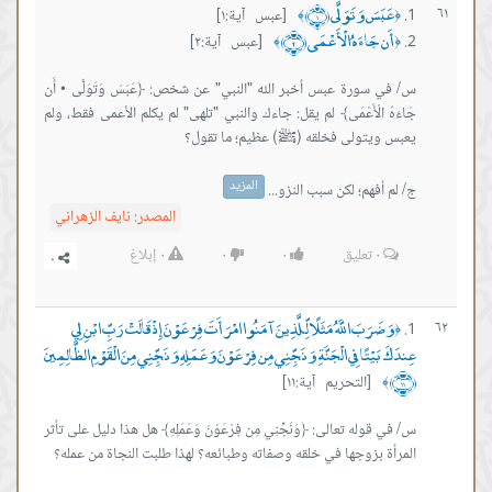
سَ وَتَوَلَّى ﴿١﴾
[عبس آية:١]
﴾
جَاءَهُ الْأَعْمَى ﴿٢﴾
[عبس آية:٢]
﴾
ورة عبس أخبر الله "النبي" عن شخص: ﴿عَبَسَ وَتَوَلَّى • أَن
 الْأَعْمَى﴾ لم يقل: جاءك والنبي "تلهى" لم يكلم الأعمى فقط، ولم
المزيد
فهم؛ لكن سبب النزو...
المصدر:
نايف الزهراني
٠
تعليق
٠
٠
٠
إبلاغ
رَبَ اللَّهُ مَثَلًا لِّلَّذِينَ آمَنُوا امْرَأَتَ فِرْعَوْنَ إِذْ قَالَتْ رَبِّ ابْنِ لِي
ْتًا فِي الْجَنَّةِ وَنَجِّنِي مِن فِرْعَوْنَ وَعَمَلِهِ وَنَجِّنِي مِنَ الْقَوْمِ الظَّالِمِينَ
[التحريم آية:١١]
له تعالى: ﴿وَنَجِّنِي مِن فِرْعَوْنَ وَعَمَلِهِ﴾ هل هذا دليل على تأثر