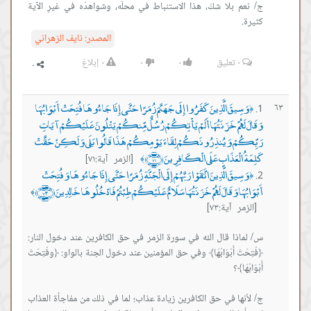
 بلا شكّ، هذا الاستنباط في محلّه، وشواهدُه في غيرِ الآية
المصدر:
نايف الزهراني
٠
تعليق
٠
٠
٠
إبلاغ
يقَ الَّذِينَ كَفَرُوا إِلَى جَهَنَّمَ زُمَرًا حَتَّى إِذَا جَاءُوهَا فُتِحَتْ أَبْوَابُهَا
َهُمْ خَزَنَتُهَا أَلَمْ يَأْتِكُمْ رُسُلٌ مِّنكُمْ يَتْلُونَ عَلَيْكُمْ آيَاتِ
ْ وَيُنذِرُونَكُمْ لِقَاءَ يَوْمِكُمْ هَذَا قَالُوا بَلَى وَلَكِنْ حَقَّتْ
لْعَذَابِ عَلَى الْكَافِرِينَ ﴿٧١﴾
[الزمر آية:٧١]
﴾
يقَ الَّذِينَ اتَّقَوْا رَبَّهُمْ إِلَى الْجَنَّةِ زُمَرًا حَتَّى إِذَا جَاءُوهَا وَفُتِحَتْ
ا وَقَالَ لَهُمْ خَزَنَتُهَا سَلَامٌ عَلَيْكُمْ طِبْتُمْ فَادْخُلُوهَا خَالِدِينَ ﴿٧٣﴾
﴾
آية:٧٣]
ذا قال الله في سورة الزمر في حق الكافرين عند دخول النار:
تْ أَبْوَابُهَا﴾ وفي حق المؤمنين عند دخول الجنة بالواو: ﴿وفُتِحَتْ
ها في حق الكافرين زيادة عذاب؛ لما في ذلك من مفاجأة العذاب