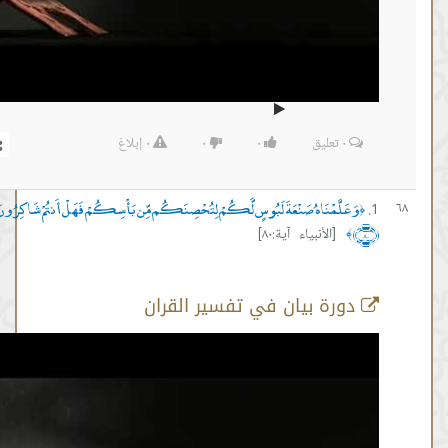
٠
تعليق
٠
٠
٠
إبلاغ
لَّمْنَاهُ صَنْعَةَ لَبُوسٍ لَّكُمْ لِتُحْصِنَكُم مِّن بَأْسِكُمْ فَهَلْ أَنتُمْ شَاكِرُونَ
[الأنبياء آية:٨٠]
رة بيان في تفسير القران
أية رقم 80
من :
01:59:29 -
إلى :
01:59:40
المصدر:
نايف الزهراني