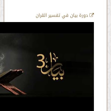
رة بيان في تفسير القران
أية رقم 76
من :
01:50:41 -
إلى :
01:51:17
المصدر:
نايف الزهراني