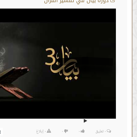
رة بيان في تفسير القران
أية رقم 81
من :
01:59:40 -
إلى :
02:00:04
المصدر:
نايف الزهراني
٠
تعليق
٠
٠
٠
إبلاغ