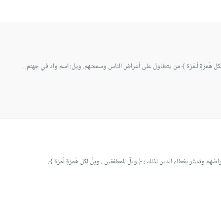
لكل هُمزةٍ لُـمَزة ﴾ من يتطاول على أعراض الناس وسمعتهم. ويل: اسم واد في جهنم. .
م وتستّر بغطاء الدين لذلك ؛ ﴿ ويلٌ للمطففين ، ويلٌ لكل هُمزةٍ لُمَزة ﴾.