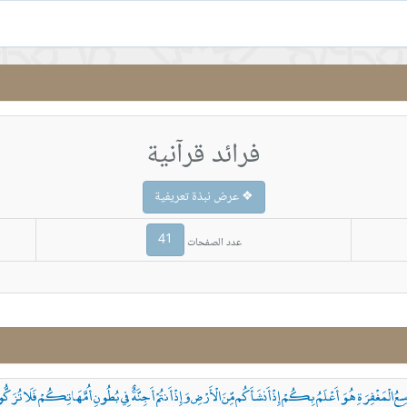
فرائد قرآنية
❖ عرض نبذة تعريفية
41
عدد الصفحات
َّكَ وَاسِعُ الْمَغْفِرَةِ هُوَ أَعْلَمُ بِكُمْ إِذْ أَنشَأَكُم مِّنَ الْأَرْضِ وَإِذْ أَنتُمْ أَجِنَّةٌ فِي بُطُونِ أُمَّهَاتِكُمْ فَلَا تُ