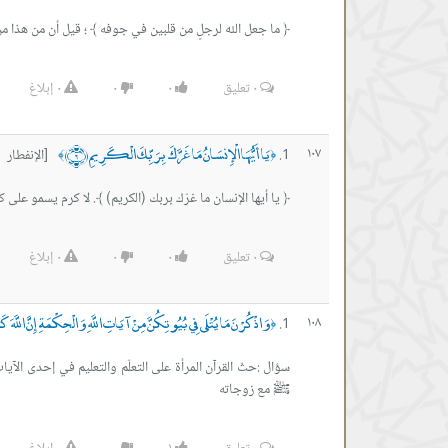
﴿ ما جعل الله لرجلٍ من قلبين في جوفه ﴾ ؛ قيل أن من هذا من
٠
تعليق
٠
٠
٠
إبلاغ
يَا أَيُّهَا الْإِنسَانُ مَا غَرَّكَ بِرَبِّكَ الْكَرِيمِ ﴿٦﴾
١٠٧
[الإنفطار آي
﴾
﴿
﴿ يا أيها الإنسان ما غرّك بربك (الكريم) ﴾. لا كرم يسمو على ك
٠
تعليق
٠
٠
٠
إبلاغ
وَاذْكُرْنَ مَا يُتْلَى فِي بُيُوتِكُنَّ مِنْ آيَاتِ اللَّهِ وَالْحِكْمَةِ إِنَّ اللَّهَ كَ
١٠٨
﴿
سؤال :حثّ القرآن المرأة على التعلّم والتعليم في إحدى الآي
ﷺ مع زوجاته