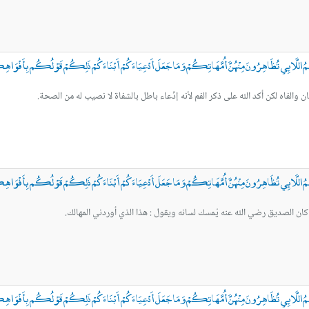
َكُمُ اللَّائِي تُظَاهِرُونَ مِنْهُنَّ أُمَّهَاتِكُمْ وَمَا جَعَلَ أَدْعِيَاءَكُمْ أَبْنَاءَكُمْ ذَلِكُمْ قَوْلُكُم بِأَفْوَاهِكُ
 والفاه لكن أكد الله على ذكر الفم لأنه إدِّعاء باطل بالشفاة لا نصيب له من الصحة.
َكُمُ اللَّائِي تُظَاهِرُونَ مِنْهُنَّ أُمَّهَاتِكُمْ وَمَا جَعَلَ أَدْعِيَاءَكُمْ أَبْنَاءَكُمْ ذَلِكُمْ قَوْلُكُم بِأَفْوَاهِكُ
، كان الصديق رضي الله عنه يُمسك لسانه ويقول : هذا الذي أوردني المهالك.
َكُمُ اللَّائِي تُظَاهِرُونَ مِنْهُنَّ أُمَّهَاتِكُمْ وَمَا جَعَلَ أَدْعِيَاءَكُمْ أَبْنَاءَكُمْ ذَلِكُمْ قَوْلُكُم بِأَفْوَاهِكُ