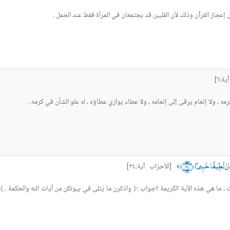
 إعجاز القرآن وذلك لأن القلبين قد يجتمعان في المرأة فقط عند الحمل .
ة:٦]
رمه ، ولا إنعام يرقى إلى إنعامه ، ولا عطاء يوازي عطاؤه ، له علو الشأن في كرمه. .
انَ لَطِيفًا خَبِيرًا ﴿٣٤﴾
[الأحزاب آية:٣٤]
﴾
ات ، ما هي هذه الآية الكريمة ؟جواب :﴿ واذكرن ما يُتلى في بيوتكن من آيات الله والحكمة ..﴾