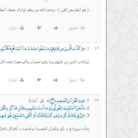
﴿ هو أعلمُ بمن إتّقى ﴾ ؛ وحده الله من يعلم نواياك بعملك أعمِل
٠
تعليق
٠
٠
٠
إبلاغ
وَكَذَّبَ الَّذِينَ مِن قَبْلِهِمْ وَمَا بَلَغُوا مِعْشَارَ مَا آتَيْنَاهُمْ فَكَذَّبُ
١٠٢
﴿
﴿وكذب الذين من قبلهم وما بلغوا معشار ماآتيناهم﴾؛ هذه الآ
٠
تعليق
٠
٠
٠
إبلاغ
ق وَالْقُرْآنِ الْمَجِيدِ ﴿١﴾
١٠٣
[ق آية:١]
﴾
﴿
نَّحْنُ أَعْلَمُ بِمَا يَقُولُونَ وَمَا أَنتَ عَلَيْهِم بِجَبَّارٍ فَذَكِّرْ بِالْق
﴿
إِنَّ فِي ذَلِكَ لَذِكْرَى لِمَن كَانَ لَهُ قَلْبٌ أَوْ أَلْقَى السَّمْعَ وَهُوَ شَهِيد
﴿
بدأت سورة ق بـ ﴿ق والقرآن المجيد﴾ وخُتمت بـ ﴿فذكّر بالقر