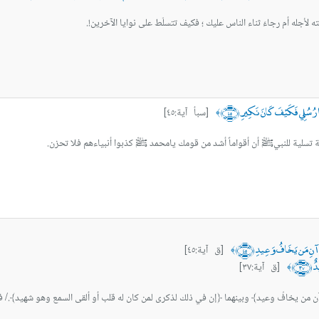
ته لأجله أم رجاءَ ثناء الناس عليك ؛ فكيف تتسلّط على نوايا الآخرين!.
وا رُسُلِي فَكَيْفَ كَانَ نَكِيرِ ﴿٤٥﴾
[سبأ آية:٤٥]
﴾
ية تسلية للنبيﷺ أن أقواماً أشد من قومك يامحمد ﷺ كذبوا أنبياءهم فلا تحزن.
ُرْآنِ مَن يَخَافُ وَعِيدِ ﴿٤٥﴾
[ق آية:٤٥]
﴾
ٌ ﴿٣٧﴾
[ق آية:٣٧]
﴾
آن من يخافُ وعيد﴾ وبينهما ﴿إن في ذلك لذكرى لمن كان له قلب أو ألقى السمع وهو شهيد﴾./ فر