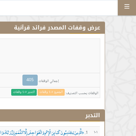
Menu
عرض وقفات المصدر فرائد قرآنية
405
إجمالي الوقفات
الجميع ٤٠٥ وقفات
التدبر ٤٠٥ وقفات
الوقفات بحسب التصنيف:
التدبر
الَّذِينَ يَجْتَنِبُونَ كَبَائِرَ الْإِثْمِ وَالْفَوَاحِشَ إِلَّا اللَّمَمَ إِنَّ رَب
١٠١
﴿