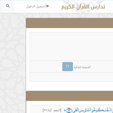
تدارس القرآن الكريم
تسجيل الدخول
بحث.
11
الصفحة الحالية
زَكُّوا أَنفُسَكُمْ هُوَ أَعْلَمُ بِمَنِ اتَّقَى ﴿٣٢﴾
[النجم آية:٣٢]
﴾