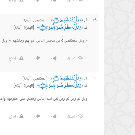
٠
تعليق
١
٠
٠
إبلاغ
وَيْلٌ لِّلْمُطَفِّفِينَ ﴿١﴾
١٠٩
[المطففين آية:١]
﴾
﴿
وَيْلٌ لِّكُلِّ هُمَزَةٍ لُّمَزَةٍ ﴿١﴾
[الهمزة آية:١]
﴾
﴿
﴿ ويلٌ للمُطفّفين ﴾ من يبخس الناس أموالهم ويغشّهم. ﴿ ويلٌ 
٠
تعليق
٠
٠
٠
إبلاغ
وَيْلٌ لِّلْمُطَفِّفِينَ ﴿١﴾
١١٠
[المطففين آية:١]
﴾
﴿
وَيْلٌ لِّكُلِّ هُمَزَةٍ لُّمَزَةٍ ﴿١﴾
[الهمزة آية:١]
﴾
﴿
ويلٌ ثم ويلٌ ثم ويلٌ لمن ظلم الناس وتعدّى على حقوقهم وأعراضه
٠
تعليق
٠
٠
٠
إبلاغ