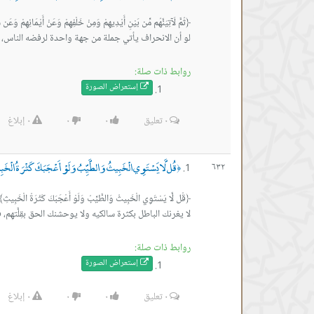
‏لو أن الانحراف يأتي جملة من جهة واحدة لرفضه الناس، ل
روابط ذات صلة:
إستعراض ال
صورة
٠
تعليق
٠
٠
٠
إبلاغ
قُل لَّا يَسْتَوِي الْخَبِيثُ وَالطَّيِّبُ وَلَوْ أَعْجَبَكَ كَثْرَةُ الْخَبِيثِ
٦٣٢
﴿
‏لا يغرنك الباطل بكثرة سالكيه ولا يوحشنك الحق بقِلَّتهِم، ف
روابط ذات صلة:
إستعراض ال
صورة
٠
تعليق
٠
٠
٠
إبلاغ