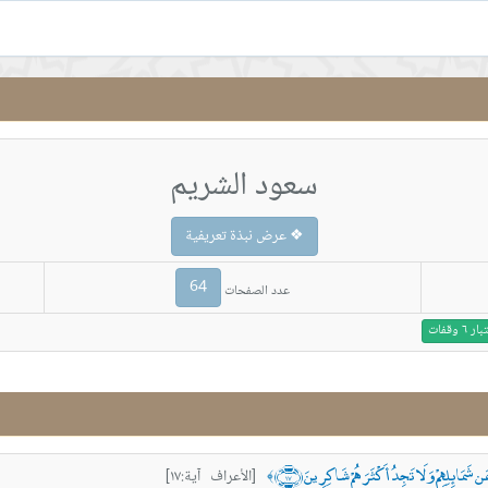
سعود الشريم
❖ عرض نبذة تعريفية
64
عدد الصفحات
 وقفات
َعَن شَمَائِلِهِمْ وَلَا تَجِدُ أَكْثَرَهُمْ شَاكِرِينَ ﴿١٧﴾
[الأعراف آية:١٧]
﴾