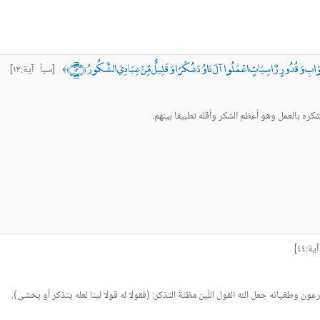
وَابِ وَقُدُورٍ رَّاسِيَاتٍ اعْمَلُوا آلَ دَاوُدَ شُكْرًا وَقَلِيلٌ مِّنْ عِبَادِيَ الشَّكُورُ ﴿١٣﴾
[سبأ آية:١٣]
﴾
كره بالعمل وهو أعظم الشكر وأقله تطبيقا بينهم.
:٤٤]
عون وطغيانه جعل الله القول اللّين مظنةَ التذكر: (فقولا له قولا لينا لعله يتذكر أو يخشى).