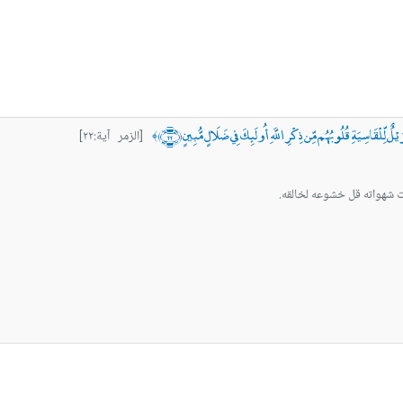
ْلٌ لِّلْقَاسِيَةِ قُلُوبُهُم مِّن ذِكْرِ اللَّهِ أُولَئِكَ فِي ضَلَالٍ مُّبِينٍ ﴿٢٢﴾
[الزمر آية:٢٢]
﴾
ت شهواته قل خشوعه لخالقه.