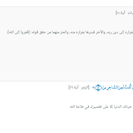
ت آية:٥٠]
بفراره إلى دين ربه، والآخر فسّرها بفراره منه، والحرّ منهما من حقق قوله: {ففروا إلى الله}.
ن كُنتُ لَمِنَ السَّاخِرِينَ ﴿٥٦﴾
[الزمر آية:٥٦]
﴾
حياتك الدنيا إلا على تقصيرك في طاعة الله.