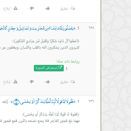
٠
تعليق
٠
٠
٠
إبلاغ
يَعْمَلُونَ لَهُ مَا يَشَاءُ مِن مَّحَارِيبَ وَتَمَاثِيلَ وَجِفَانٍ كَالْجَ
٦٣٥
﴿
كثيرون الذين يشكرون الله بالقلب واللسان، ويغفلون عن ش
روابط ذات صلة:
إستعراض ال
صورة
٠
تعليق
٠
٠
٠
إبلاغ
فَقُولَا لَهُ قَوْلًا لَّيِّنًا لَّعَلَّهُ يَتَذَكَّرُ أَوْ يَخْشَى ﴿٤٤﴾
٦٣٦
[طه آية
﴾
﴿
‏مهما بلغ فجور الفاجر فلا يمنع نصحه باللّين، فمع فجور فر