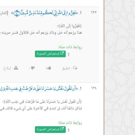
فَفِرُّوا إِلَى اللَّهِ إِنِّي لَكُم مِّنْهُ نَذِيرٌ مُّبِينٌ ﴿٥٠﴾
٦٣٣
[الذاريا
﴾
﴿
‏هذا يزعم أنه حُرّ، وذاك يزعم أنه حُرّ، فالأول فسّر حريته 
روابط ذات صلة:
إستعراض ال
صورة
٠
تعليق
١
٠
٠
إبلاغ
أَن تَقُولَ نَفْسٌ يَا حَسْرَتَا عَلَى مَا فَرَّطتُ فِي جَنبِ اللَّهِ وَإِ
٦٣٤
﴿
تذكر دائمًا أنك لن تندم في اﻵخرة على أي شيء فاتك في 
روابط ذات صلة:
إستعراض ال
صورة