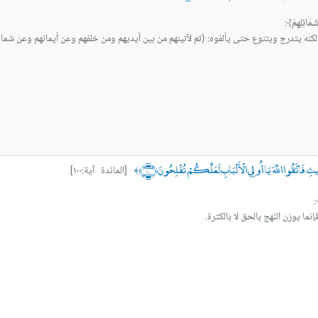
كنه يتدرج ويتنوع حتى يألفوه: (ثم لآتينهم من بين أيديهم ومن خلفهم وعن أيمانهم وعن شمائل
 فَاتَّقُوا اللَّهَ يَا أُولِي الْأَلْبَابِ لَعَلَّكُمْ تُفْلِحُونَ ﴿١٠٠﴾
[المائدة آية:١٠٠]
﴾
إنما يوزن النّهج بالحق لا بالكثرة.