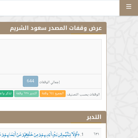
Menu
عرض وقفات المصدر سعود الشريم
644
إجمالي الوقفات
الجميع ٦٤٤ وقفة
التدبر ٦٣٨ وقفة
تذكر واعتبار ٦
الوقفات بحسب التصنيف:
التدبر
ثُمَّ لَآتِيَنَّهُم مِّن بَيْنِ أَيْدِيهِمْ وَمِنْ خَلْفِهِمْ وَعَنْ أَيْمَانِهِمْ و
٦٣١
﴿