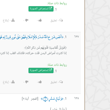
روابط ذات صلة:
إستعراض ال
صورة
٠
تعليق
٠
٠
٠
إبلاغ
أَفَمَن شَرَحَ اللَّهُ صَدْرَهُ لِلْإِسْلَامِ فَهُوَ عَلَى نُورٍ مِّن رَّبِّهِ فَوَي
٦٣٧
﴿
إذا كثرت أمراض البدن قلت حركته؛ فكذلك القلب إذا كثر
روابط ذات صلة:
إستعراض ال
صورة
٠
تعليق
٠
٠
٠
إبلاغ
وَلَيَالٍ عَشْرٍ ﴿٢﴾
٦٣٨
[الفجر آية:٢]
﴾
﴿